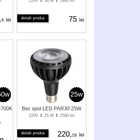
m
220V
/
30 W
/
2440 lm
,
75
detalii produs
lei
lei
9
50w
25w
 5700K
Bec spot LED PAR30 25W
220V
/
25 W
/
2500 lm
m
220,
detalii produs
lei
16