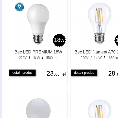
18w
Bec LED PREMIUM 18W
Bec LED filament A70
220V
/
18 W
/
1500 lm
220V
/
14 W
/
1680 l
23,
28,
detalii produs
detalii produs
lei
66