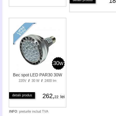
1
30w
Bec spot LED PAR30 30W
220V
/
30 W
/
2400 lm
262,
detalii produs
lei
22
INFO
: preturile includ TVA