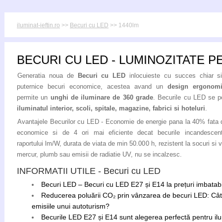
iluminat-ieftin.ro
>>
Becuri cu LED
>> 1440lm
BECURI CU LED - LUMINOZITATE P
Generatia noua de
Becuri cu LED
inlocuieste cu succes chiar s
puternice becuri economice, acestea avand un
design ergonom
permite un
unghi de iluminare de 360 grade
. Becurile cu LED se po
iluminatul interior, scoli, spitale, magazine, fabrici si hoteluri
.
Avantajele Becurilor cu LED - Economie de energie pana la 40% fata 
economice si de 4 ori mai eficiente decat becurile incandescent
raportului lm/W, durata de viata de min 50.000 h, rezistent la socuri si vi
mercur, plumb sau emisii de radiatie UV, nu se incalzesc.
INFORMATII UTILE - Becuri cu LED
Becuri LED – Becuri cu LED E27 și E14 la prețuri imbatabile
Reducerea poluării CO₂ prin vânzarea de becuri LED: Câ
emisiile unui autoturism?
Becurile LED E27 și E14 sunt alegerea perfectă pentru ilum