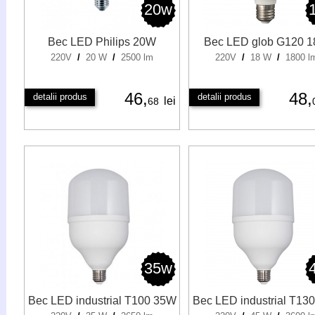
20w
Bec LED Philips 20W
Bec LED glob G120 
220V
/
20 W
/
2500 lm
220V
/
18 W
/
1800 l
46,
48,
detalii produs
detalii produs
lei
68
35w
Bec LED industrial T100 35W
Bec LED industrial T13