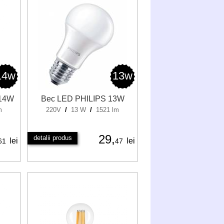
14w
13w
 14W
Bec LED PHILIPS 13W
m
220V
/
13 W
/
1521 lm
29,
detalii produs
lei
lei
61
47