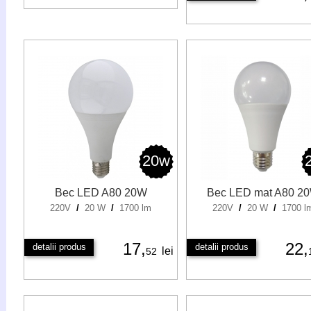
20w
Bec LED A80 20W
Bec LED mat A80 2
220V
/
20 W
/
1700 lm
220V
/
20 W
/
1700 l
17,
22,
detalii produs
detalii produs
lei
52