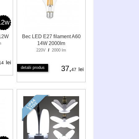
12w
 12W
Bec LED E27 filament A60
14W 2000lm
m
220V
/
2000 lm
lei
14
37,
detalii produs
lei
47