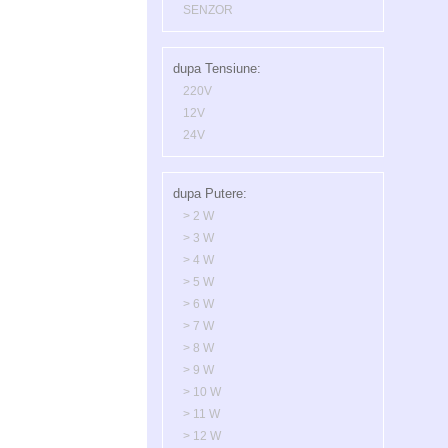
SENZOR
dupa Tensiune:
220V
12V
24V
dupa Putere:
> 2 W
> 3 W
> 4 W
> 5 W
> 6 W
> 7 W
> 8 W
> 9 W
> 10 W
> 11 W
> 12 W