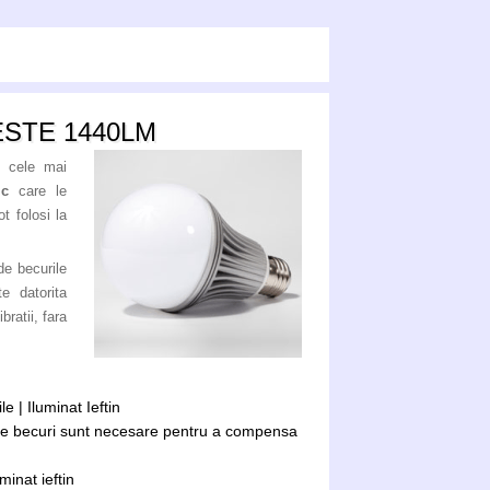
ESTE 1440LM
i cele mai
ic
care le
t folosi la
de becurile
e datorita
bratii, fara
 | Iluminat Ieftin
te becuri sunt necesare pentru a compensa
inat ieftin