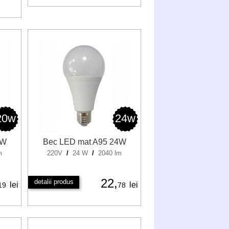
20w
24w
0W
Bec LED mat A95 24W
m
220V
/
24 W
/
2040 lm
22,
detalii produs
lei
lei
19
78