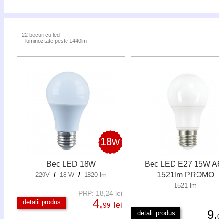
22 becuri cu led
- luminozitate peste 1440lm
18w
Bec LED 18W
Bec LED E27 15W A
1521lm PROMO
220V
/
18 W
/
1820 lm
1521 lm
PRP: 18,24 lei
4,
detalii produs
lei
99
9,
detalii produs