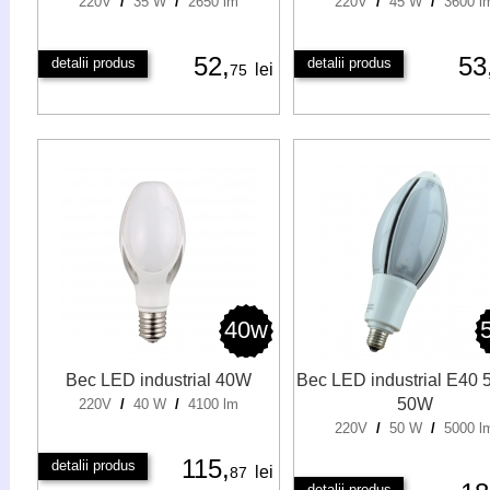
220V
/
35 W
/
2650 lm
220V
/
45 W
/
3600 l
52,
53
detalii produs
detalii produs
lei
75
40w
Bec LED industrial 40W
Bec LED industrial E40
50W
220V
/
40 W
/
4100 lm
220V
/
50 W
/
5000 l
115,
detalii produs
lei
87
detalii produs