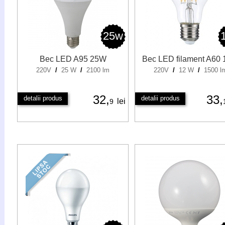
25w
Bec LED A95 25W
Bec LED filament A60
220V
/
25 W
/
2100 lm
220V
/
12 W
/
1500 l
32,
33,
detalii produs
detalii produs
lei
9