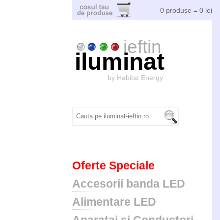
0 produse = 0 lei
ieftin
iluminat
by Habitat Energy
Oferte Speciale
Accesorii banda LED
Alimentare LED