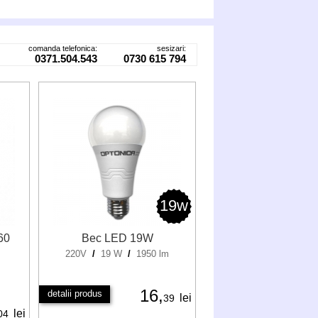
comanda telefonica:
sesizari:
0371.504.543
0730 615 794
19w
60
Bec LED 19W
220V
/
19 W
/
1950 lm
16,
detalii produs
lei
39
lei
04