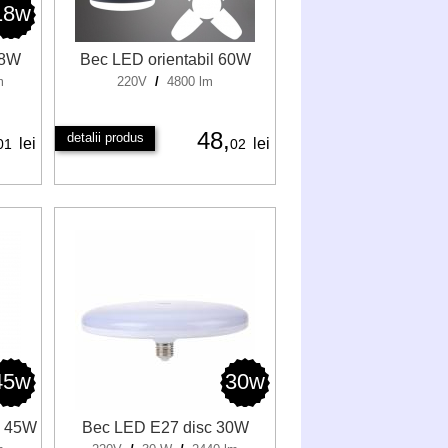
18w
18W
Bec LED orientabil 60W
m
220V
/
4800 lm
48,
detalii produs
lei
lei
01
02
45w
30w
0 45W
Bec LED E27 disc 30W