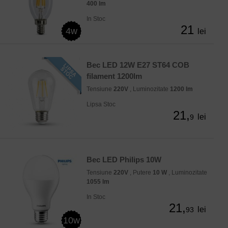
400 lm
In Stoc
21
4w
lei
Bec LED 12W E27 ST64 COB
filament 1200lm
Tensiune
220V
, Luminozitate
1200 lm
Lipsa Stoc
21,
lei
9
Bec LED Philips 10W
Tensiune
220V
, Putere
10 W
, Luminozitate
1055 lm
In Stoc
21,
lei
93
10w