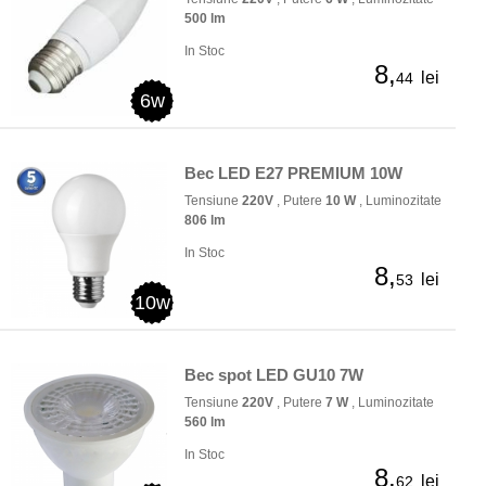
500 lm
In Stoc
8,
lei
44
6w
Bec LED E27 PREMIUM 10W
Tensiune
220V
, Putere
10 W
, Luminozitate
806 lm
In Stoc
8,
lei
53
10w
Bec spot LED GU10 7W
Tensiune
220V
, Putere
7 W
, Luminozitate
560 lm
In Stoc
8,
lei
62