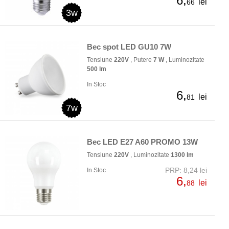
6,
lei
66
3w
Bec spot LED GU10 7W
Tensiune
220V
, Putere
7 W
, Luminozitate
500 lm
In Stoc
6,
lei
81
7w
Bec LED E27 A60 PROMO 13W
Tensiune
220V
, Luminozitate
1300 lm
PRP: 8,24 lei
In Stoc
6,
lei
88