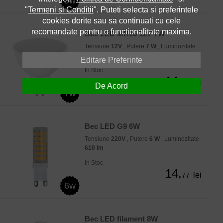
3w
"
Termeni si Conditii
". Puteti selecta si preferintele
cookies dorite sau sa continuati cu cele
recomandate pentru o functionalitate maxima.
Bec LED MR16 12V 7W
Tensiune
12V
, Putere
7 W
, Luminozitate
500 lm
Editare Preferinte
In Stoc
14,
lei
66
De Acord
7w
Bec LED G9 6W
Tensiune
220V
, Putere
6 W
, Luminozitate
610 lm
In Stoc
14,
lei
77
6w
Bec LED filament 8W