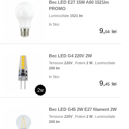
Bec LED E27 15W A60 1521lm
PROMO
Luminozitate
1521 lm
In Stoc
9,
lei
04
Bec LED G4 220V 2W
Tensiune
220V
, Putere
2 W
, Luminozitate
200 lm
In Stoc
9,
lei
45
2w
Bec LED G45 2W E27 filament 2W
Tensiune
220V
, Putere
2 W
, Luminozitate
200 lm