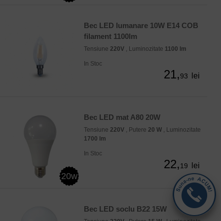
Bec LED lumanare 10W E14 COB
filament 1100lm
Tensiune
220V
, Luminozitate
1100 lm
In Stoc
21,
lei
93
Bec LED mat A80 20W
Tensiune
220V
, Putere
20 W
, Luminozitate
1700 lm
In Stoc
22,
lei
19
20w
Bec LED soclu B22 15W