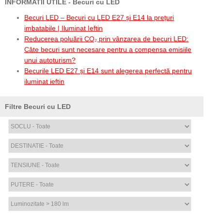
INFORMATII UTILE - Becuri cu LED
Becuri LED – Becuri cu LED E27 și E14 la prețuri
imbatabile | Iluminat Ieftin
Reducerea poluării CO₂ prin vânzarea de becuri LED:
Câte becuri sunt necesare pentru a compensa emisiile
unui autoturism?
Becurile LED E27 și E14 sunt alegerea perfectă pentru
iluminat ieftin
Filtre Becuri cu LED