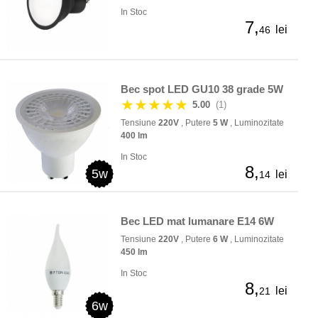
In Stoc
7,
lei
46
Bec spot LED GU10 38 grade 5W
★★★★★
5.00
(1)
Tensiune
220V
, Putere
5 W
, Luminozitate
400 lm
In Stoc
8,
5w
lei
14
Bec LED mat lumanare E14 6W
Tensiune
220V
, Putere
6 W
, Luminozitate
450 lm
In Stoc
8,
lei
21
6w