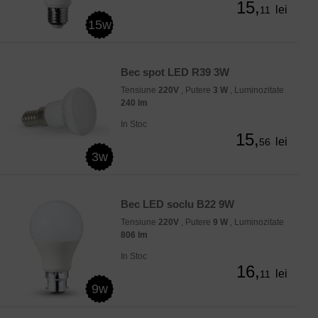
15,
lei
11
15w
Bec spot LED R39 3W
Tensiune
220V
, Putere
3 W
, Luminozitate
240 lm
In Stoc
15,
lei
56
3w
Bec LED soclu B22 9W
Tensiune
220V
, Putere
9 W
, Luminozitate
806 lm
In Stoc
16,
lei
11
9w