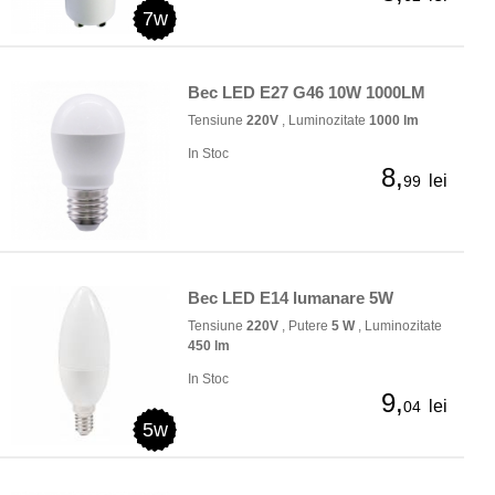
7w
Bec LED E27 G46 10W 1000LM
Tensiune
220V
, Luminozitate
1000 lm
In Stoc
8,
lei
99
Bec LED E14 lumanare 5W
Tensiune
220V
, Putere
5 W
, Luminozitate
450 lm
In Stoc
9,
lei
04
5w