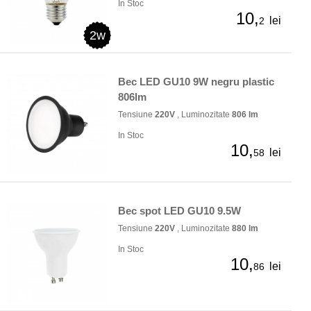
In Stoc
10,
lei
2
2w
Bec LED GU10 9W negru plastic
806lm
Tensiune
220V
, Luminozitate
806 lm
In Stoc
10,
lei
58
Bec spot LED GU10 9.5W
Tensiune
220V
, Luminozitate
880 lm
In Stoc
10,
lei
86