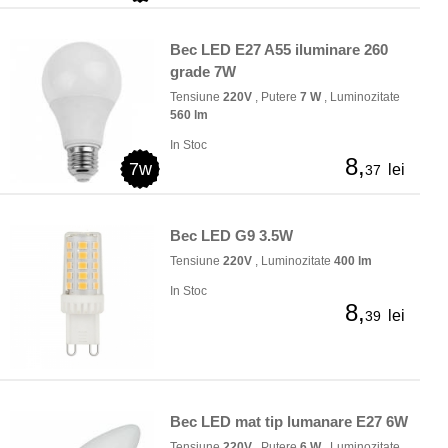
Bec LED E27 A55 iluminare 260
grade 7W
Tensiune
220V
, Putere
7 W
, Luminozitate
560 lm
In Stoc
8,
7w
lei
37
Bec LED G9 3.5W
Tensiune
220V
, Luminozitate
400 lm
In Stoc
8,
lei
39
Bec LED mat tip lumanare E27 6W
Tensiune
220V
, Putere
6 W
, Luminozitate