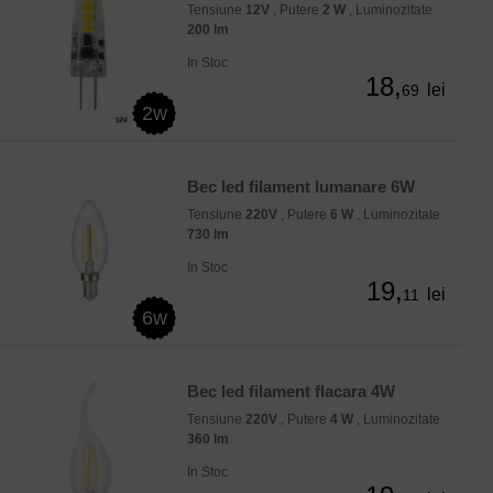
Tensiune
12V
, Putere
2 W
, Luminozitate
200 lm
In Stoc
18,
lei
69
2w
Bec led filament lumanare 6W
Tensiune
220V
, Putere
6 W
, Luminozitate
730 lm
In Stoc
19,
lei
11
6w
Bec led filament flacara 4W
Tensiune
220V
, Putere
4 W
, Luminozitate
360 lm
In Stoc