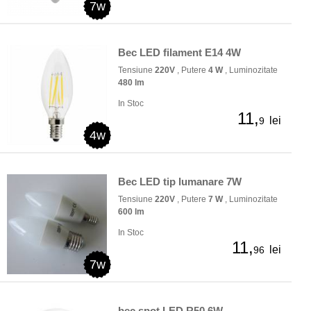
7w
Bec LED filament E14 4W
Tensiune
220V
, Putere
4 W
, Luminozitate
480 lm
In Stoc
11,
lei
9
4w
Bec LED tip lumanare 7W
Tensiune
220V
, Putere
7 W
, Luminozitate
600 lm
In Stoc
11,
lei
96
7w
bec spot LED R50 6W