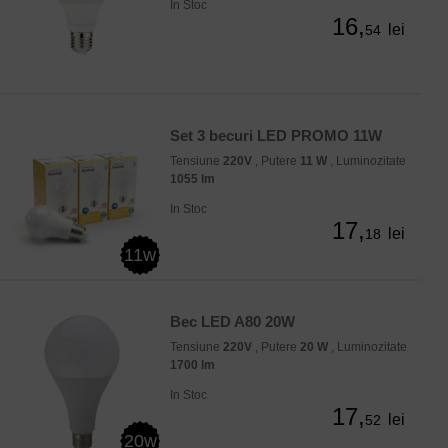
In Stoc
16,
lei
54
Set 3 becuri LED PROMO 11W
Tensiune
220V
, Putere
11 W
, Luminozitate
1055 lm
In Stoc
17,
lei
18
11w
Bec LED A80 20W
Tensiune
220V
, Putere
20 W
, Luminozitate
1700 lm
In Stoc
17,
lei
52
20w