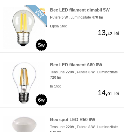
Bec LED filament dimabil 5W
Putere
5 W
, Luminozitate
470 lm
Lipsa Stoc
13,
lei
42
5w
Bec LED filament A60 6W
Tensiune
220V
, Putere
6 W
, Luminozitate
720 lm
In Stoc
14,
lei
01
6w
Bec spot LED R50 8W
Tensiune
220V
, Putere
8 W
, Luminozitate