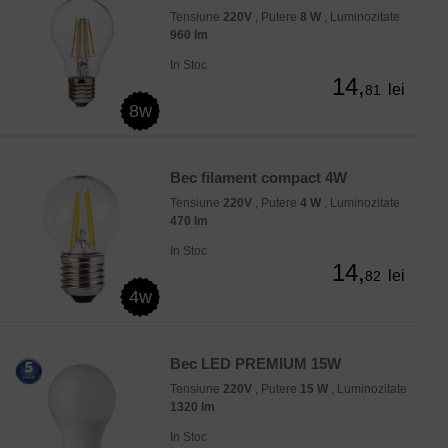
Tensiune
220V
, Putere
8 W
, Luminozitate
960 lm
In Stoc
14,
lei
81
8w
Bec filament compact 4W
Tensiune
220V
, Putere
4 W
, Luminozitate
470 lm
In Stoc
14,
lei
82
4w
Bec LED PREMIUM 15W
Tensiune
220V
, Putere
15 W
, Luminozitate
1320 lm
In Stoc