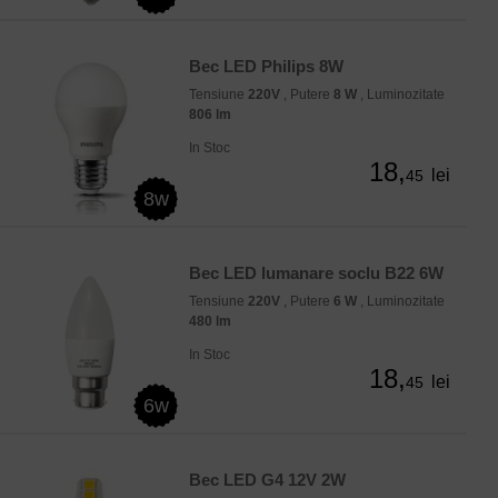
Bec LED Philips 8W
Tensiune
220V
, Putere
8 W
, Luminozitate
806 lm
In Stoc
18,
lei
45
8w
Bec LED lumanare soclu B22 6W
Tensiune
220V
, Putere
6 W
, Luminozitate
480 lm
In Stoc
18,
lei
45
6w
Bec LED G4 12V 2W