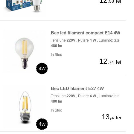
12,
lei
58
Bec led filament compact E14 4W
Tensiune
220V
, Putere
4 W
, Luminozitate
480 lm
In Stoc
12,
lei
74
4w
Bec LED filament E27 4W
Tensiune
220V
, Putere
4 W
, Luminozitate
480 lm
In Stoc
13,
lei
4
4w