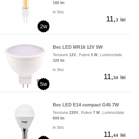
180 lm
In Stoc
11,
lei
3
2w
Bec LED MR16 12V 5W
Tensiune
12V
, Putere
5 W
, Luminozitate
320 lm
In Stoc
11,
lei
34
5w
Bec LED E14 compact G45 7W
Tensiune
220V
, Putere
7 W
, Luminozitate
600 lm
In Stoc
11,
lei
44