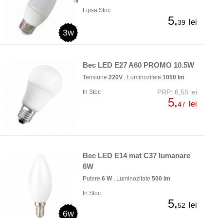
Lipsa Stoc
5,
lei
39
3w
Bec LED E27 A60 PROMO 10.5W
Tensiune
220V
, Luminozitate
1050 lm
PRP: 6,55 lei
In Stoc
5,
lei
47
Bec LED E14 mat C37 lumanare
6W
Putere
6 W
, Luminozitate
500 lm
In Stoc
5,
lei
52
6w