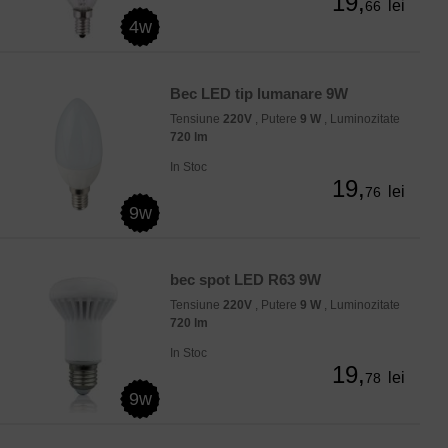
19,
lei
66
4w
Bec LED tip lumanare 9W
Tensiune
220V
, Putere
9 W
, Luminozitate
720 lm
In Stoc
19,
lei
76
9w
bec spot LED R63 9W
Tensiune
220V
, Putere
9 W
, Luminozitate
720 lm
In Stoc
19,
lei
78
9w