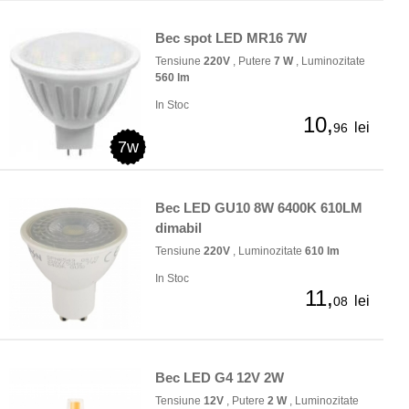
Bec spot LED MR16 7W
Tensiune
220V
, Putere
7 W
, Luminozitate
560 lm
In Stoc
10,
lei
96
7w
Bec LED GU10 8W 6400K 610LM
dimabil
Tensiune
220V
, Luminozitate
610 lm
In Stoc
11,
lei
08
Bec LED G4 12V 2W
Tensiune
12V
, Putere
2 W
, Luminozitate