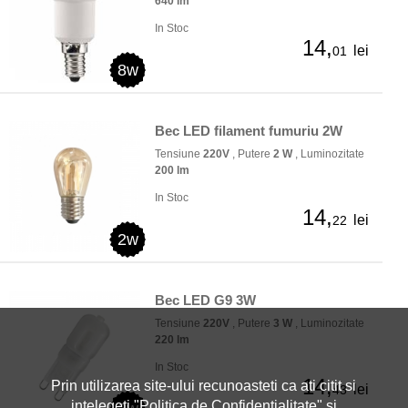
640 lm
In Stoc
14,
lei
01
8w
Bec LED filament fumuriu 2W
Tensiune
220V
, Putere
2 W
, Luminozitate
200 lm
In Stoc
14,
lei
22
2w
Bec LED G9 3W
Tensiune
220V
, Putere
3 W
, Luminozitate
220 lm
In Stoc
14,
Prin utilizarea site-ului recunoasteti ca ati citit si
lei
43
intelegeti "
Politica de Confidentialitate
" si