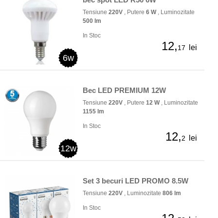
Tensiune
220V
, Putere
6 W
, Luminozitate
500 lm
In Stoc
12,
lei
17
6w
Bec LED PREMIUM 12W
Tensiune
220V
, Putere
12 W
, Luminozitate
1155 lm
In Stoc
12,
lei
2
12w
Set 3 becuri LED PROMO 8.5W
Tensiune
220V
, Luminozitate
806 lm
In Stoc