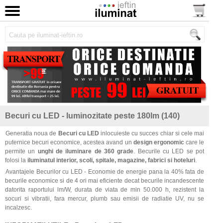
Becuri cu LED - luminozitate peste 180lm (140)
Generatia noua de
Becuri cu LED
inlocuieste cu succes chiar si cele mai
puternice becuri economice, acestea avand un
design ergonomic
care le
permite un
unghi de iluminare de 360 grade
. Becurile cu LED se pot
folosi la
iluminatul interior, scoli, spitale, magazine, fabrici si hoteluri
.
Avantajele Becurilor cu LED - Economie de energie pana la 40% fata de
becurile economice si de 4 ori mai eficiente decat becurile incandescente
datorita raportului lm/W, durata de viata de min 50.000 h, rezistent la
socuri si vibratii, fara mercur, plumb sau emisii de radiatie UV, nu se
incalzesc.