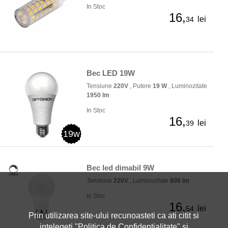
In Stoc
16,
lei
34
Bec LED 19W
Tensiune
220V
, Putere
19 W
, Luminozitate
1950 lm
In Stoc
16,
lei
39
19w
Bec led dimabil 9W
Tensiune
220V
, Luminozitate
806 lm
In Stoc
16,
lei
54
Prin utilizarea site-ului recunoasteti ca ati citit si
intelegeti "
Politica de Confidentialitate
" si