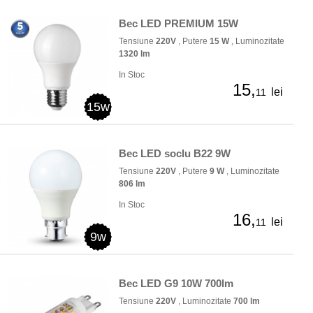
Bec LED PREMIUM 15W
Tensiune
220V
, Putere
15 W
, Luminozitate
1320 lm
In Stoc
15,
lei
11
15w
Bec LED soclu B22 9W
Tensiune
220V
, Putere
9 W
, Luminozitate
806 lm
In Stoc
16,
lei
11
9w
Bec LED G9 10W 700lm
Tensiune
220V
, Luminozitate
700 lm