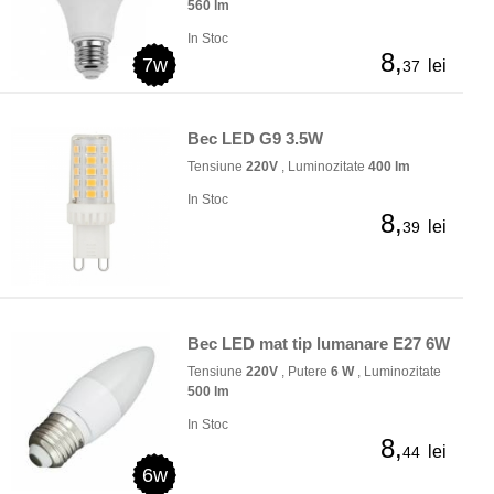
560 lm
In Stoc
8,
7w
lei
37
Bec LED G9 3.5W
Tensiune
220V
, Luminozitate
400 lm
In Stoc
8,
lei
39
Bec LED mat tip lumanare E27 6W
Tensiune
220V
, Putere
6 W
, Luminozitate
500 lm
In Stoc
8,
lei
44
6w