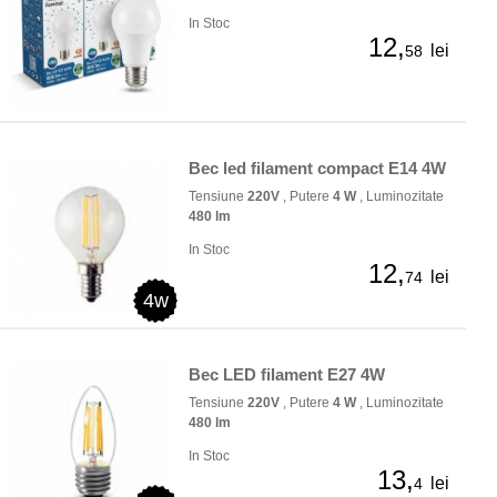
In Stoc
12,
lei
58
Bec led filament compact E14 4W
Tensiune
220V
, Putere
4 W
, Luminozitate
480 lm
In Stoc
12,
lei
74
4w
Bec LED filament E27 4W
Tensiune
220V
, Putere
4 W
, Luminozitate
480 lm
In Stoc
13,
lei
4