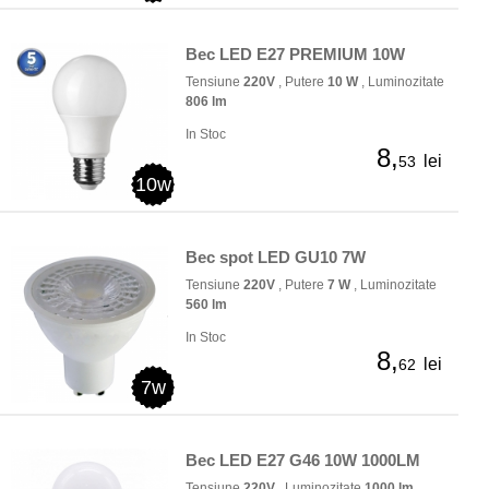
Bec LED E27 PREMIUM 10W
Tensiune
220V
, Putere
10 W
, Luminozitate
806 lm
In Stoc
8,
lei
53
10w
Bec spot LED GU10 7W
Tensiune
220V
, Putere
7 W
, Luminozitate
560 lm
In Stoc
8,
lei
62
7w
Bec LED E27 G46 10W 1000LM
Tensiune
220V
, Luminozitate
1000 lm