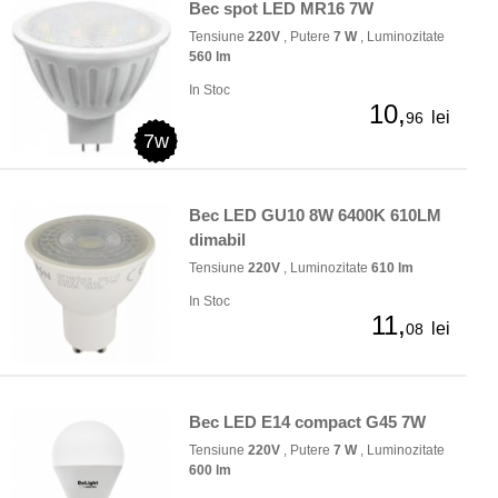
Bec spot LED MR16 7W
Tensiune
220V
, Putere
7 W
, Luminozitate
560 lm
In Stoc
10,
lei
96
7w
Bec LED GU10 8W 6400K 610LM
dimabil
Tensiune
220V
, Luminozitate
610 lm
In Stoc
11,
lei
08
Bec LED E14 compact G45 7W
Tensiune
220V
, Putere
7 W
, Luminozitate
600 lm