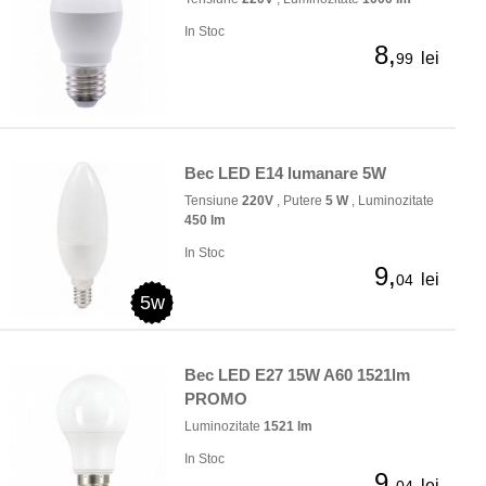
In Stoc
8,
lei
99
Bec LED E14 lumanare 5W
Tensiune
220V
, Putere
5 W
, Luminozitate
450 lm
In Stoc
9,
lei
04
5w
Bec LED E27 15W A60 1521lm
PROMO
Luminozitate
1521 lm
In Stoc
9,
lei