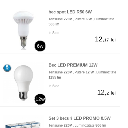
bec spot LED R50 6W
Tensiune
220V
, Putere
6 W
, Luminozitate
500 lm
In Stoc
12,
lei
17
6w
Bec LED PREMIUM 12W
Tensiune
220V
, Putere
12 W
, Luminozitate
1155 lm
In Stoc
12,
lei
2
12w
Set 3 becuri LED PROMO 8.5W
Tensiune
220V
, Luminozitate
806 lm