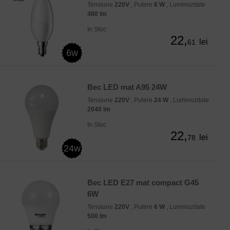
Tensiune
220V
, Putere
6 W
, Luminozitate
480 lm
In Stoc
22,
lei
61
6w
Bec LED mat A95 24W
Tensiune
220V
, Putere
24 W
, Luminozitate
2040 lm
In Stoc
22,
lei
78
24w
Bec LED E27 mat compact G45
6W
Tensiune
220V
, Putere
6 W
, Luminozitate
500 lm