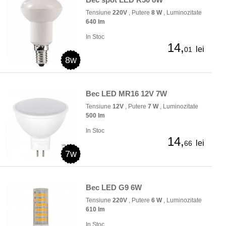
Tensiune
220V
, Putere
8 W
, Luminozitate
640 lm
In Stoc
14,
lei
01
8w
Bec LED MR16 12V 7W
Tensiune
12V
, Putere
7 W
, Luminozitate
500 lm
In Stoc
14,
lei
66
7w
Bec LED G9 6W
Tensiune
220V
, Putere
6 W
, Luminozitate
610 lm
In Stoc