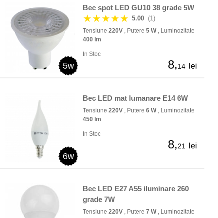
Bec spot LED GU10 38 grade 5W
★★★★★
5.00
(1)
Tensiune
220V
, Putere
5 W
, Luminozitate
400 lm
In Stoc
8,
5w
lei
14
Bec LED mat lumanare E14 6W
Tensiune
220V
, Putere
6 W
, Luminozitate
450 lm
In Stoc
8,
lei
21
6w
Bec LED E27 A55 iluminare 260
grade 7W
Tensiune
220V
, Putere
7 W
, Luminozitate