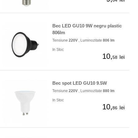
04
Bec LED GU10 9W negru plastic
806lm
Tensiune
220V
, Luminozitate
806 lm
In Stoc
10,
lei
58
Bec spot LED GU10 9.5W
Tensiune
220V
, Luminozitate
880 lm
In Stoc
10,
lei
86