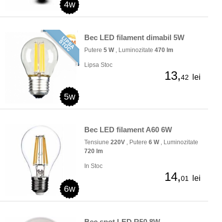
4w
Bec LED filament dimabil 5W
Putere
5 W
, Luminozitate
470 lm
Lipsa Stoc
13,
lei
42
5w
Bec LED filament A60 6W
Tensiune
220V
, Putere
6 W
, Luminozitate
720 lm
In Stoc
14,
lei
01
6w
Bec spot LED R50 8W