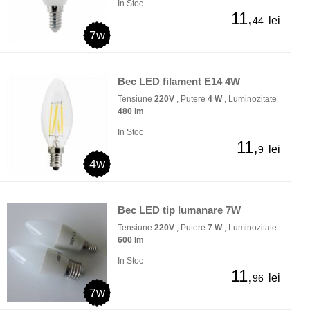
In Stoc
11,
lei
44
7w
Bec LED filament E14 4W
Tensiune
220V
, Putere
4 W
, Luminozitate
480 lm
In Stoc
11,
lei
9
4w
Bec LED tip lumanare 7W
Tensiune
220V
, Putere
7 W
, Luminozitate
600 lm
In Stoc
11,
lei
96
7w