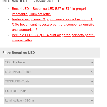
INFORMATII UTILE - Becuri cu LED
Becuri LED – Becuri cu LED E27 și E14 la prețuri
imbatabile | Iluminat Ieftin
Reducerea poluării CO₂ prin vânzarea de becuri LED:
Câte becuri sunt necesare pentru a compensa emisiile
unui autoturism?
Becurile LED E27 și E14 sunt alegerea perfectă pentru
iluminat ieftin
Filtre Becuri cu LED