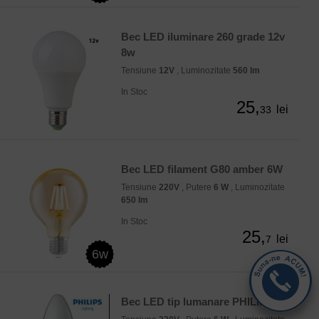
Bec LED iluminare 260 grade 12v
8w
Tensiune
12V
, Luminozitate
560 lm
In Stoc
25,
lei
33
Bec LED filament G80 amber 6W
Tensiune
220V
, Putere
6 W
, Luminozitate
650 lm
In Stoc
25,
lei
7
6w
Bec LED tip lumanare PHILIPS 6W