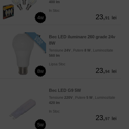
400 lm
In Stoc
23,
4w
lei
91
Bec LED iluminare 260 grade 24v
8W
Tensiune
24V
, Putere
8 W
, Luminozitate
560 lm
Lipsa Stoc
23,
8w
lei
94
Bec LED G9 5W
Tensiune
220V
, Putere
5 W
, Luminozitate
420 lm
In Stoc
23,
lei
97
5w