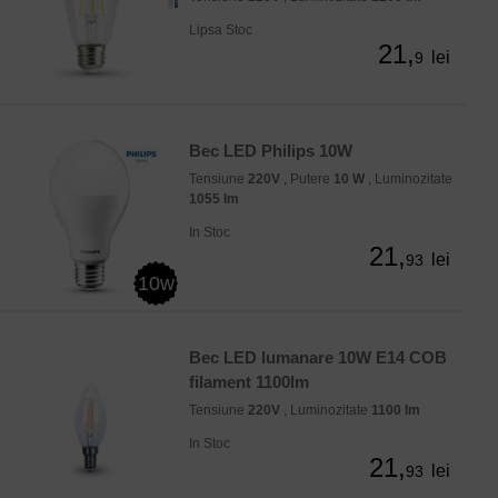
Lipsa Stoc
21,
lei
9
Bec LED Philips 10W
Tensiune
220V
, Putere
10 W
, Luminozitate
1055 lm
In Stoc
21,
lei
93
10w
Bec LED lumanare 10W E14 COB
filament 1100lm
Tensiune
220V
, Luminozitate
1100 lm
In Stoc
21,
lei
93