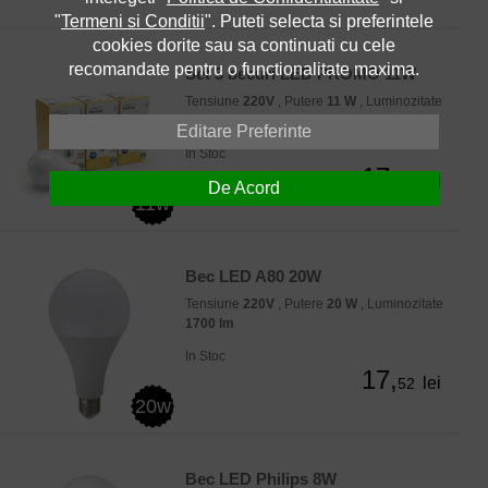
"
Termeni si Conditii
". Puteti selecta si preferintele
cookies dorite sau sa continuati cu cele
recomandate pentru o functionalitate maxima.
Set 3 becuri LED PROMO 11W
Tensiune
220V
, Putere
11 W
, Luminozitate
1055 lm
Editare Preferinte
In Stoc
17,
lei
18
De Acord
11w
Bec LED A80 20W
Tensiune
220V
, Putere
20 W
, Luminozitate
1700 lm
In Stoc
17,
lei
52
20w
Bec LED Philips 8W