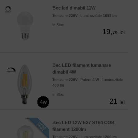
Bec led dimabil 11W
Tensiune
220V
, Luminozitate
1055 lm
In Stoc
19,
lei
79
Bec LED filament lumanare
dimabil 4W
Tensiune
220V
, Putere
4 W
, Luminozitate
400 lm
In Stoc
21
4w
lei
Bec LED 12W E27 ST64 COB
filament 1200lm
Tensiune
220V
, Luminozitate
1200 lm