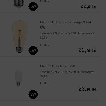
In Stoc
22,
6w
lei
9
Bec LED filament vintage ST64
6W
Tensiune
220V
, Putere
6 W
, Luminozitate
810 lm
In Stoc
22,
6w
lei
99
Bec LED T14 mat 7W
Tensiune
220V
, Putere
7 W
, Luminozitate
720 lm
In Stoc
23,
lei
16
7w