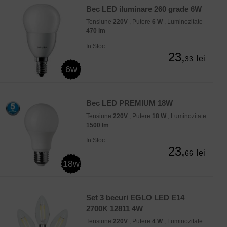
Bec LED iluminare 260 grade 6W
Tensiune
220V
, Putere
6 W
, Luminozitate
470 lm
In Stoc
23,
lei
33
6w
Bec LED PREMIUM 18W
Tensiune
220V
, Putere
18 W
, Luminozitate
1500 lm
In Stoc
23,
lei
66
18w
Set 3 becuri EGLO LED E14
2700K 12811 4W
Tensiune
220V
, Putere
4 W
, Luminozitate