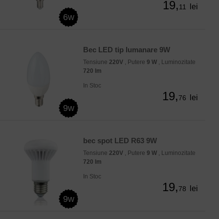
19,
lei
11
6w
Bec LED tip lumanare 9W
Tensiune
220V
, Putere
9 W
, Luminozitate
720 lm
In Stoc
19,
lei
76
9w
bec spot LED R63 9W
Tensiune
220V
, Putere
9 W
, Luminozitate
720 lm
In Stoc
19,
lei
78
9w