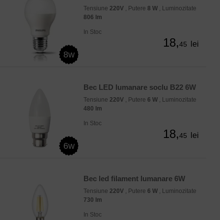
Tensiune
220V
, Putere
8 W
, Luminozitate
806 lm
In Stoc
18,
lei
45
8w
Bec LED lumanare soclu B22 6W
Tensiune
220V
, Putere
6 W
, Luminozitate
480 lm
In Stoc
18,
lei
45
6w
Bec led filament lumanare 6W
Tensiune
220V
, Putere
6 W
, Luminozitate
730 lm
In Stoc