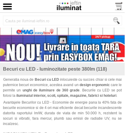
Becuri cu LED - luminozitate peste 380lm (118)
Generatia noua de
Becuri cu LED
inlocuieste cu succes chiar si cele mai
puternice becuri economice, acestea avand un
design ergonomic
care le
permite un
unghi de iluminare de 360 grade
. Becurile cu LED se pot
folosi la
iluminatul interior, scoli, spitale, magazine, fabrici si hoteluri
.
Avantajele Becurilor cu LED - Economie de energie pana la 40% fata de
becurile economice si de 4 ori mai eficiente decat becurile incandescente
datorita raportului lm/W, durata de viata de min 50.000 h, rezistent la
socuri si vibratii, fara mercur, plumb sau emisii de radiatie UV, nu se
incalzesc.