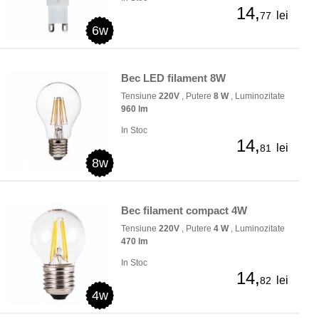
14,
lei
77
6w
Bec LED filament 8W
Tensiune
220V
, Putere
8 W
, Luminozitate
960 lm
In Stoc
14,
lei
81
8w
Bec filament compact 4W
Tensiune
220V
, Putere
4 W
, Luminozitate
470 lm
In Stoc
14,
lei
82
4w