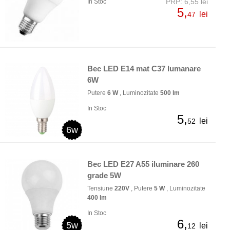
PRP: 6,55 lei
In Stoc
5,
lei
47
Bec LED E14 mat C37 lumanare
6W
Putere
6 W
, Luminozitate
500 lm
In Stoc
5,
lei
52
6w
Bec LED E27 A55 iluminare 260
grade 5W
Tensiune
220V
, Putere
5 W
, Luminozitate
400 lm
In Stoc
6,
5w
lei
12