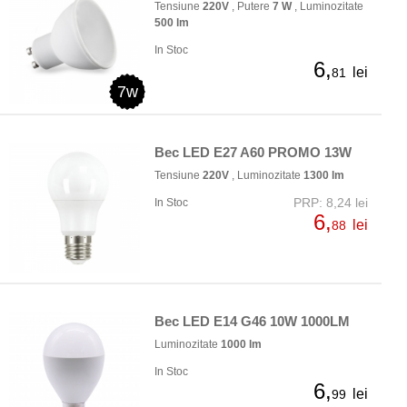
Tensiune
220V
, Putere
7 W
, Luminozitate
500 lm
In Stoc
6,
lei
81
7w
Bec LED E27 A60 PROMO 13W
Tensiune
220V
, Luminozitate
1300 lm
PRP: 8,24 lei
In Stoc
6,
lei
88
Bec LED E14 G46 10W 1000LM
Luminozitate
1000 lm
In Stoc
6,
lei
99