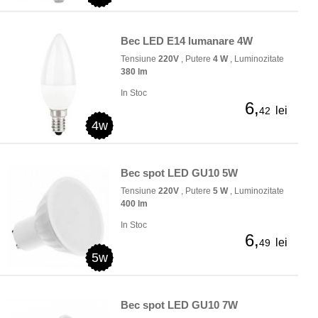
Bec LED E14 lumanare 4W
Tensiune
220V
, Putere
4 W
, Luminozitate
380 lm
In Stoc
6,
lei
42
4w
Bec spot LED GU10 5W
Tensiune
220V
, Putere
5 W
, Luminozitate
400 lm
In Stoc
6,
lei
49
5w
Bec spot LED GU10 7W