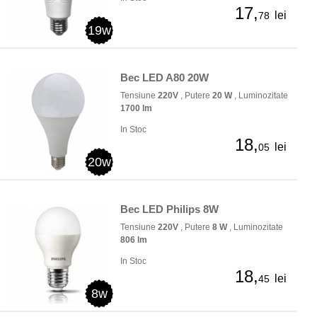
17,
lei
78
19w
Bec LED A80 20W
Tensiune
220V
, Putere
20 W
, Luminozitate
1700 lm
In Stoc
18,
lei
05
20w
Bec LED Philips 8W
Tensiune
220V
, Putere
8 W
, Luminozitate
806 lm
In Stoc
18,
lei
45
8w