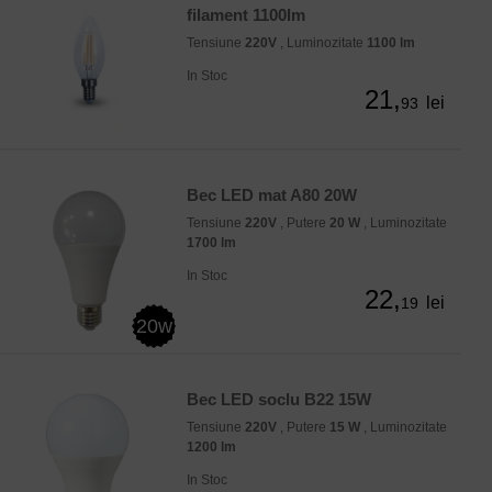
filament 1100lm
Tensiune
220V
, Luminozitate
1100 lm
In Stoc
21,
lei
93
Bec LED mat A80 20W
Tensiune
220V
, Putere
20 W
, Luminozitate
1700 lm
In Stoc
22,
lei
19
20w
Bec LED soclu B22 15W
Tensiune
220V
, Putere
15 W
, Luminozitate
1200 lm
In Stoc