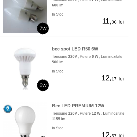
600 lm
In Stoc
11,
lei
96
7w
bec spot LED R50 6W
Tensiune
220V
, Putere
6 W
, Luminozitate
500 lm
In Stoc
12,
lei
17
6w
Bec LED PREMIUM 12W
Tensiune
220V
, Putere
12 W
, Luminozitate
1155 lm
In Stoc
12,
lei
57