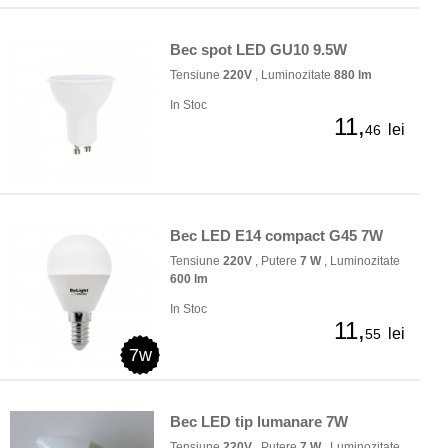
Bec spot LED GU10 9.5W
Tensiune
220V
, Luminozitate
880 lm
In Stoc
11,
lei
46
Bec LED E14 compact G45 7W
Tensiune
220V
, Putere
7 W
, Luminozitate
600 lm
In Stoc
11,
lei
55
7w
Bec LED tip lumanare 7W
Tensiune
220V
, Putere
7 W
, Luminozitate