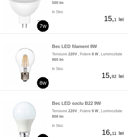
500 lm
In Stoc
15,
lei
1
7w
Bec LED filament 8W
Tensiune
220V
, Putere
8 W
, Luminozitate
960 lm
In Stoc
15,
lei
92
8w
Bec LED soclu B22 9W
Tensiune
220V
, Putere
9 W
, Luminozitate
806 lm
In Stoc
16,
lei
11