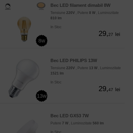
Bec LED filament dimabil 8W
Tensiune
220V
, Putere
8 W
, Luminozitate
810 lm
In Stoc
29,
lei
27
8w
Bec LED PHILIPS 13W
Tensiune
220V
, Putere
13 W
, Luminozitate
1521 lm
In Stoc
29,
lei
47
13w
Bec LED GX53 7W
Putere
7 W
, Luminozitate
560 lm
In Stoc