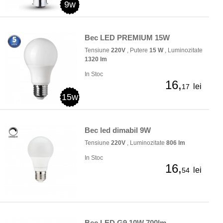
9w
Bec LED PREMIUM 15W
Tensiune
220V
, Putere
15 W
, Luminozitate
1320 lm
In Stoc
16,
lei
17
15w
Bec led dimabil 9W
Tensiune
220V
, Luminozitate
806 lm
In Stoc
16,
lei
54
Bec LED G9 10W 700lm