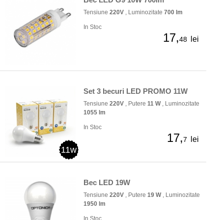
Tensiune
220V
, Luminozitate
700 lm
In Stoc
17,
lei
48
Set 3 becuri LED PROMO 11W
Tensiune
220V
, Putere
11 W
, Luminozitate
1055 lm
In Stoc
17,
lei
7
11w
Bec LED 19W
Tensiune
220V
, Putere
19 W
, Luminozitate
1950 lm
In Stoc