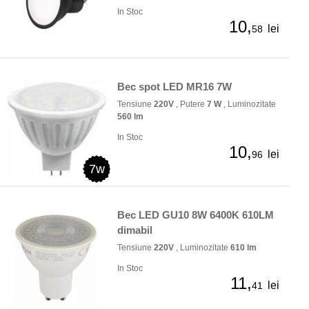
In Stoc
10,
lei
58
Bec spot LED MR16 7W
Tensiune
220V
, Putere
7 W
, Luminozitate
560 lm
In Stoc
10,
lei
96
7w
Bec LED GU10 8W 6400K 610LM
dimabil
Tensiune
220V
, Luminozitate
610 lm
In Stoc
11,
lei
41