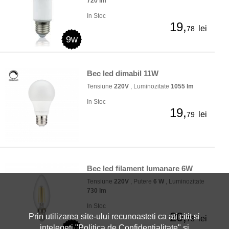
720 lm
In Stoc
19,
lei
78
9w
Bec led dimabil 11W
Tensiune
220V
, Luminozitate
1055 lm
In Stoc
19,
lei
79
Bec led filament lumanare 6W
Tensiune
220V
, Putere
6 W
, Luminozitate
730 lm
In Stoc
20,
Prin utilizarea site-ului recunoasteti ca ati citit si
lei
73
intelegeti "
Politica de Confidentialitate
" si