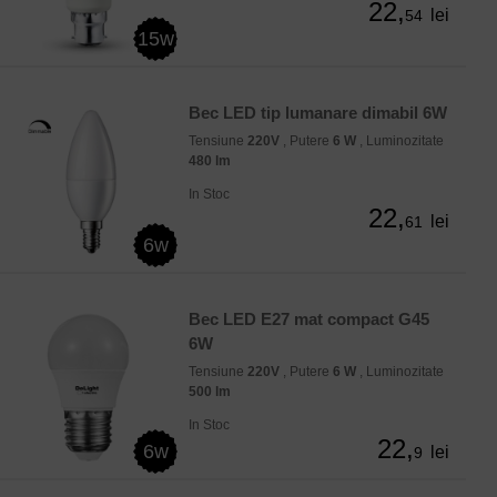
22,
lei
54
15w
Bec LED tip lumanare dimabil 6W
Tensiune
220V
, Putere
6 W
, Luminozitate
480 lm
In Stoc
22,
lei
61
6w
Bec LED E27 mat compact G45
6W
Tensiune
220V
, Putere
6 W
, Luminozitate
500 lm
In Stoc
22,
6w
lei
9