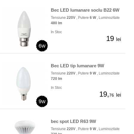
Bec LED lumanare soclu B22 6W
Tensiune
220V
, Putere
6 W
, Luminozitate
480 lm
In Stoc
19
lei
6w
Bec LED tip lumanare 9W
Tensiune
220V
, Putere
9 W
, Luminozitate
720 lm
In Stoc
19,
lei
76
9w
bec spot LED R63 9W
Tensiune
220V
, Putere
9 W
, Luminozitate