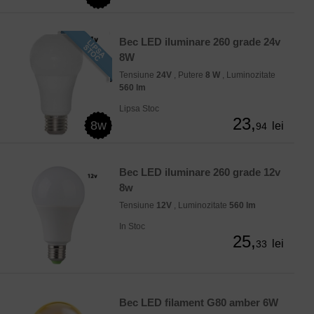
Bec LED iluminare 260 grade 24v
8W
Tensiune
24V
, Putere
8 W
, Luminozitate
560 lm
Lipsa Stoc
23,
8w
lei
94
Bec LED iluminare 260 grade 12v
8w
Tensiune
12V
, Luminozitate
560 lm
In Stoc
25,
lei
33
Bec LED filament G80 amber 6W