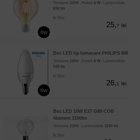
Tensiune
220V
, Putere
6 W
, Luminozitate
650 lm
In Stoc
25,
lei
7
6w
Bec LED tip lumanare PHILIPS 6W
Tensiune
220V
, Putere
6 W
, Luminozitate
520 lm
In Stoc
26,
lei
1
6w
Bec LED 10W E27 G80 COB
filament 1100lm
Tensiune
220V
, Luminozitate
1100 lm
In Stoc