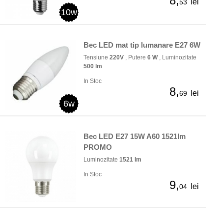
8,
lei
53
10w
Bec LED mat tip lumanare E27 6W
Tensiune
220V
, Putere
6 W
, Luminozitate
500 lm
In Stoc
8,
lei
69
6w
Bec LED E27 15W A60 1521lm
PROMO
Luminozitate
1521 lm
In Stoc
9,
lei
04