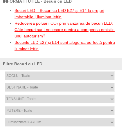
INFORMATII UTILE - Becuri cu LED
Becuri LED – Becuri cu LED E27 și E14 la prețuri
imbatabile | Iluminat Ieftin
Reducerea poluării CO₂ prin vânzarea de becuri LED:
Câte becuri sunt necesare pentru a compensa emisiile
unui autoturism?
Becurile LED E27 și E14 sunt alegerea perfectă pentru
iluminat ieftin
Filtre Becuri cu LED