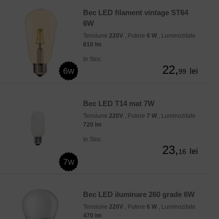
Bec LED filament vintage ST64
6W
Tensiune
220V
, Putere
6 W
, Luminozitate
810 lm
In Stoc
22,
6w
lei
99
Bec LED T14 mat 7W
Tensiune
220V
, Putere
7 W
, Luminozitate
720 lm
In Stoc
23,
lei
16
7w
Bec LED iluminare 260 grade 6W
Tensiune
220V
, Putere
6 W
, Luminozitate
470 lm