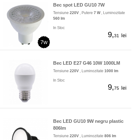
Bec spot LED GU10 7W
Tensiune
220V
, Putere
7 W
, Luminozitate
560 lm
In Stoc
9,
lei
31
7w
Bec LED E27 G46 10W 1000LM
Tensiune
220V
, Luminozitate
1000 lm
In Stoc
9,
lei
75
Bec LED GU10 9W negru plastic
806lm
Tensiune
220V
, Luminozitate
806 lm