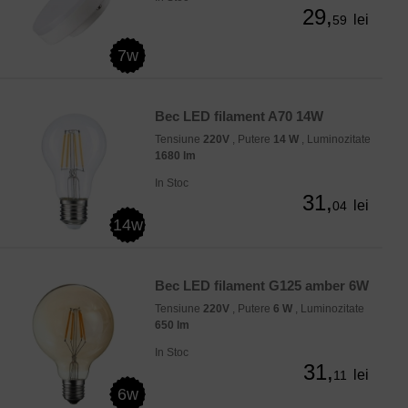
29,
lei
59
7w
Bec LED filament A70 14W
Tensiune
220V
, Putere
14 W
, Luminozitate
1680 lm
In Stoc
31,
lei
04
14w
Bec LED filament G125 amber 6W
Tensiune
220V
, Putere
6 W
, Luminozitate
650 lm
In Stoc
31,
lei
11
6w