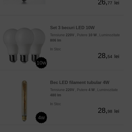
26,
lei
77
Set 3 becuri LED 10W
Tensiune
220V
, Putere
10 W
, Luminozitate
806 lm
In Stoc
28,
lei
54
10w
Bec LED filament tubular 4W
Tensiune
220V
, Putere
4 W
, Luminozitate
480 lm
In Stoc
28,
lei
98
4w