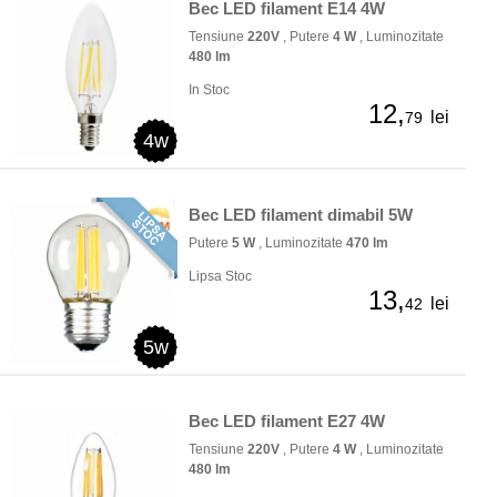
Bec LED filament E14 4W
Tensiune
220V
, Putere
4 W
, Luminozitate
480 lm
In Stoc
12,
lei
79
4w
Bec LED filament dimabil 5W
Putere
5 W
, Luminozitate
470 lm
Lipsa Stoc
13,
lei
42
5w
Bec LED filament E27 4W
Tensiune
220V
, Putere
4 W
, Luminozitate
480 lm