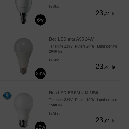
In Stoc
23,
lei
33
6w
Bec LED mat A95 24W
Tensiune
220V
, Putere
24 W
, Luminozitate
2040 lm
In Stoc
23,
lei
46
24w
Bec LED PREMIUM 18W
Tensiune
220V
, Putere
18 W
, Luminozitate
1500 lm
In Stoc
23,
lei
66
18w