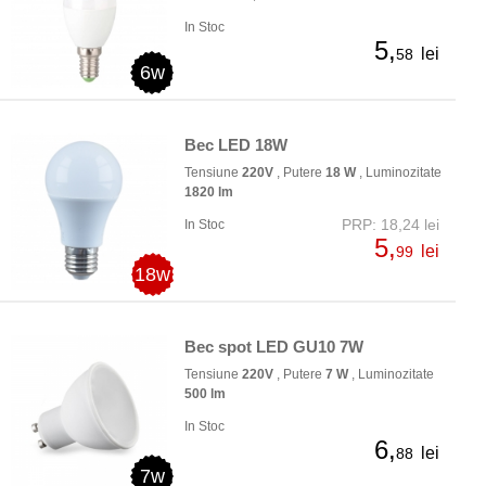
In Stoc
5,
lei
58
6w
Bec LED 18W
Tensiune
220V
, Putere
18 W
, Luminozitate
1820 lm
PRP: 18,24 lei
In Stoc
5,
lei
99
18w
Bec spot LED GU10 7W
Tensiune
220V
, Putere
7 W
, Luminozitate
500 lm
In Stoc
6,
lei
88
7w