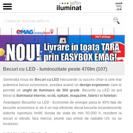
Becuri cu LED - luminozitate peste 470lm (107)
Generatia noua de
Becuri cu LED
inlocuieste cu succes chiar si cele mai
puternice becuri economice, acestea avand un
design ergonomic
care le
permite un
unghi de iluminare de 360 grade
. Becurile cu LED se pot
folosi la
iluminatul interior, scoli, spitale, magazine, fabrici si hoteluri
.
Avantajele Becurilor cu LED - Economie de energie pana la 40% fata de
becurile economice si de 4 ori mai eficiente decat becurile incandescente
datorita raportului lm/W, durata de viata de min 50.000 h, rezistent la
socuri si vibratii, fara mercur, plumb sau emisii de radiatie UV, nu se
incalzesc.