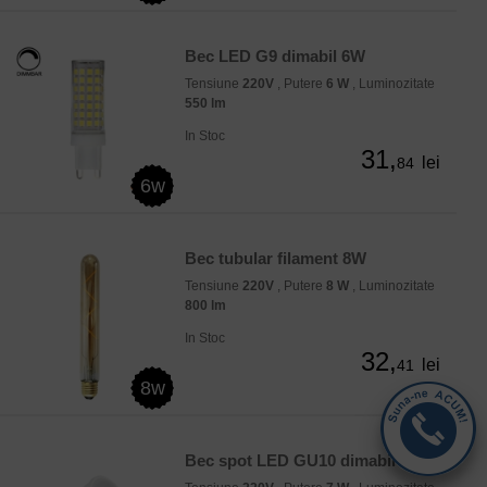
Bec LED G9 dimabil 6W
Tensiune
220V
, Putere
6 W
, Luminozitate
550 lm
In Stoc
31,
lei
84
6w
Bec tubular filament 8W
Tensiune
220V
, Putere
8 W
, Luminozitate
800 lm
In Stoc
32,
lei
41
8w
Bec spot LED GU10 dimabil 7W