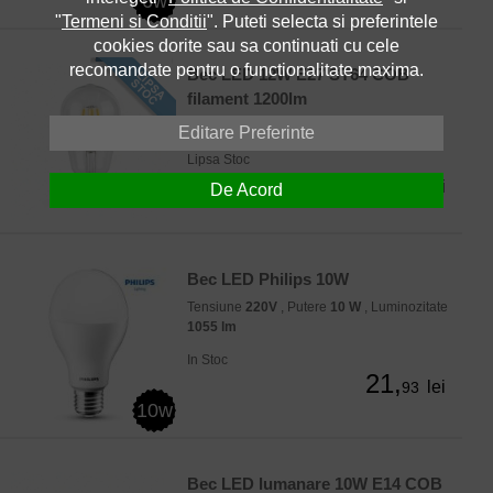
6w
"
Termeni si Conditii
". Puteti selecta si preferintele
cookies dorite sau sa continuati cu cele
recomandate pentru o functionalitate maxima.
Bec LED 12W E27 ST64 COB
filament 1200lm
Tensiune
220V
, Luminozitate
1200 lm
Editare Preferinte
Lipsa Stoc
21,
lei
9
De Acord
Bec LED Philips 10W
Tensiune
220V
, Putere
10 W
, Luminozitate
1055 lm
In Stoc
21,
lei
93
10w
Bec LED lumanare 10W E14 COB