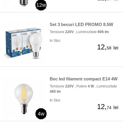
12w
Set 3 becuri LED PROMO 8.5W
Tensiune
220V
, Luminozitate
806 lm
In Stoc
12,
lei
58
Bec led filament compact E14 4W
Tensiune
220V
, Putere
4 W
, Luminozitate
480 lm
In Stoc
12,
lei
74
4w