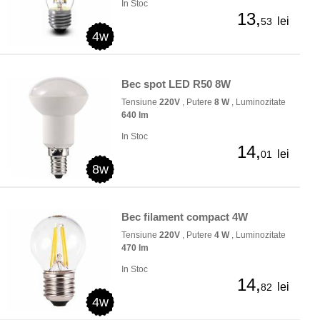
In Stoc
13,
lei
53
4w
Bec spot LED R50 8W
Tensiune
220V
, Putere
8 W
, Luminozitate
640 lm
In Stoc
14,
lei
01
8w
Bec filament compact 4W
Tensiune
220V
, Putere
4 W
, Luminozitate
470 lm
In Stoc
14,
lei
82
4w