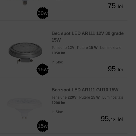
75
lei
30w
Bec spot LED AR111 12V 30 grade
15W
Tensiune
12V
, Putere
15 W
, Luminozitate
1050 lm
In Stoc
95
15w
lei
Bec spot LED AR111 GU10 15W
Tensiune
220V
, Putere
15 W
, Luminozitate
1200 lm
In Stoc
95,
lei
18
15w