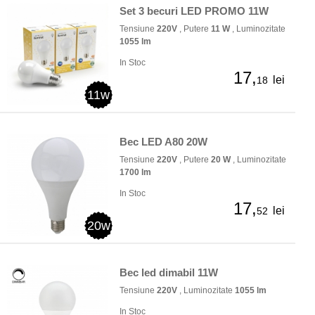
Set 3 becuri LED PROMO 11W
Tensiune
220V
, Putere
11 W
, Luminozitate
1055 lm
In Stoc
17,
lei
18
11w
Bec LED A80 20W
Tensiune
220V
, Putere
20 W
, Luminozitate
1700 lm
In Stoc
17,
lei
52
20w
Bec led dimabil 11W
Tensiune
220V
, Luminozitate
1055 lm
In Stoc