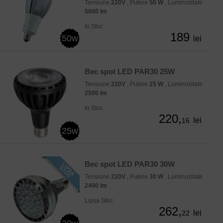
Tensiune
220V
, Putere
50 W
, Luminozitate
5000 lm
In Stoc
189
50w
lei
Bec spot LED PAR30 25W
Tensiune
220V
, Putere
25 W
, Luminozitate
2500 lm
In Stoc
220,
lei
16
25w
Bec spot LED PAR30 30W
Tensiune
220V
, Putere
30 W
, Luminozitate
2400 lm
Lipsa Stoc
262,
lei
22