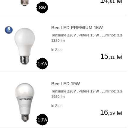
14,
lei
81
8w
Bec LED PREMIUM 15W
Tensiune
220V
, Putere
15 W
, Luminozitate
1320 lm
In Stoc
15,
lei
11
15w
Bec LED 19W
Tensiune
220V
, Putere
19 W
, Luminozitate
1950 lm
In Stoc
16,
lei
39
19w