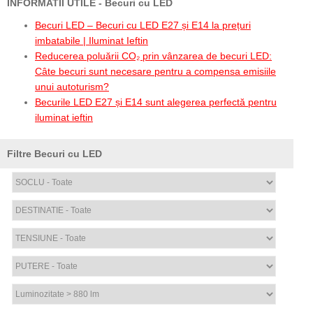
INFORMATII UTILE - Becuri cu LED
Becuri LED – Becuri cu LED E27 și E14 la prețuri
imbatabile | Iluminat Ieftin
Reducerea poluării CO₂ prin vânzarea de becuri LED:
Câte becuri sunt necesare pentru a compensa emisiile
unui autoturism?
Becurile LED E27 și E14 sunt alegerea perfectă pentru
iluminat ieftin
Filtre Becuri cu LED