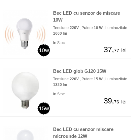
Bec LED cu senzor de miscare
10W
Tensiune
220V
, Putere
10 W
, Luminozitate
1000 lm
In Stoc
37,
10w
lei
77
Bec LED glob G120 15W
Tensiune
220V
, Putere
15 W
, Luminozitate
1320 lm
In Stoc
39,
lei
76
15w
Bec LED cu senzor miscare
microunde 12W