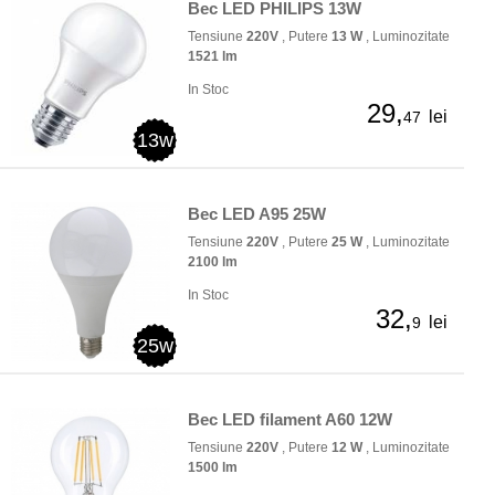
Bec LED PHILIPS 13W
Tensiune
220V
, Putere
13 W
, Luminozitate
1521 lm
In Stoc
29,
lei
47
13w
Bec LED A95 25W
Tensiune
220V
, Putere
25 W
, Luminozitate
2100 lm
In Stoc
32,
lei
9
25w
Bec LED filament A60 12W
Tensiune
220V
, Putere
12 W
, Luminozitate
1500 lm