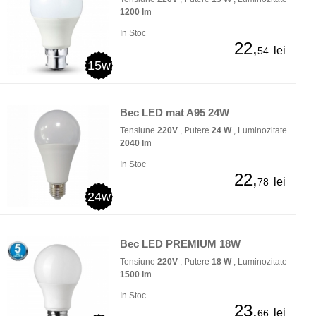
1200 lm
In Stoc
22,
lei
54
15w
Bec LED mat A95 24W
Tensiune
220V
, Putere
24 W
, Luminozitate
2040 lm
In Stoc
22,
lei
78
24w
Bec LED PREMIUM 18W
Tensiune
220V
, Putere
18 W
, Luminozitate
1500 lm
In Stoc
23,
lei
66