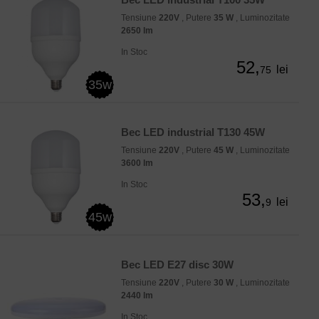
Tensiune
220V
, Putere
35 W
, Luminozitate
2650 lm
In Stoc
52,
lei
75
35w
Bec LED industrial T130 45W
Tensiune
220V
, Putere
45 W
, Luminozitate
3600 lm
In Stoc
53,
lei
9
45w
Bec LED E27 disc 30W
Tensiune
220V
, Putere
30 W
, Luminozitate
2440 lm
In Stoc