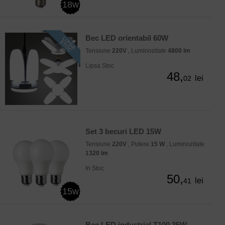
18w
Bec LED orientabil 60W
Tensiune
220V
, Luminozitate
4800 lm
Lipsa Stoc
48,
lei
02
Set 3 becuri LED 15W
Tensiune
220V
, Putere
15 W
, Luminozitate
1320 lm
In Stoc
50,
lei
41
15w
Bec LED industrial T100 35W