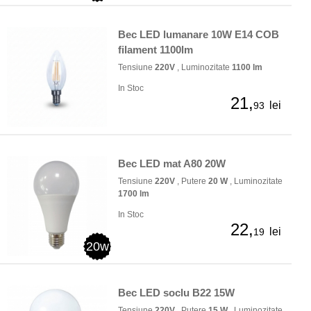
Bec LED lumanare 10W E14 COB
filament 1100lm
Tensiune
220V
, Luminozitate
1100 lm
In Stoc
21,
lei
93
Bec LED mat A80 20W
Tensiune
220V
, Putere
20 W
, Luminozitate
1700 lm
In Stoc
22,
lei
19
20w
Bec LED soclu B22 15W
Tensiune
220V
, Putere
15 W
, Luminozitate