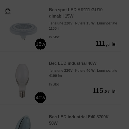
Bec spot LED AR111 GU10
dimabil 15W
Tensiune
220V
, Putere
15 W
, Luminozitate
1100 lm
In Stoc
111,
15w
lei
6
Bec LED industrial 40W
Tensiune
220V
, Putere
40 W
, Luminozitate
4100 lm
In Stoc
115,
lei
87
40w
Bec LED industrial E40 5700K
50W