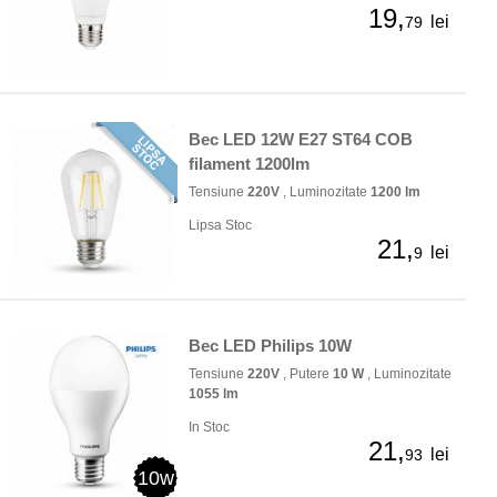
19,
lei
79
Bec LED 12W E27 ST64 COB
filament 1200lm
Tensiune
220V
, Luminozitate
1200 lm
Lipsa Stoc
21,
lei
9
Bec LED Philips 10W
Tensiune
220V
, Putere
10 W
, Luminozitate
1055 lm
In Stoc
21,
lei
93
10w