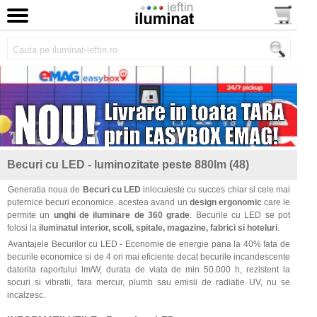
Becuri cu LED - luminozitate peste 880lm (48)
Generatia noua de
Becuri cu LED
inlocuieste cu succes chiar si cele mai
puternice becuri economice, acestea avand un
design ergonomic
care le
permite un
unghi de iluminare de 360 grade
. Becurile cu LED se pot
folosi la
iluminatul interior, scoli, spitale, magazine, fabrici si hoteluri
.
Avantajele Becurilor cu LED - Economie de energie pana la 40% fata de
becurile economice si de 4 ori mai eficiente decat becurile incandescente
datorita raportului lm/W, durata de viata de min 50.000 h, rezistent la
socuri si vibratii, fara mercur, plumb sau emisii de radiatie UV, nu se
incalzesc.