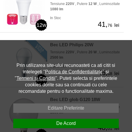
Tensiune
220V
, Putere
12 W
, Luminozitate
1080 lm
In Stoc
41,
12w
lei
76
Bec LED Philips 20W
Tensiune
220V
, Putere
20 W
, Luminozitate
2500 lm
Prin utilizarea site-ului recunoasteti ca ati citit si
Lipsa Stoc
46,
intelegeti "
Politica de Confidentialitate
" si
lei
68
"
Termeni si Conditii
". Puteti selecta si preferintele
20w
cookies dorite sau sa continuati cu cele
recomandate pentru o functionalitate maxima.
Bec LED glob G120 18W
Tensiune
220V
, Putere
18 W
, Luminozitate
Editare Preferinte
1800 lm
In Stoc
De Acord
48,
lei
01