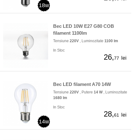
18w
Bec LED 10W E27 G80 COB
filament 1100lm
Tensiune
220V
, Luminozitate
1100 lm
In Stoc
26,
lei
77
Bec LED filament A70 14W
Tensiune
220V
, Putere
14 W
, Luminozitate
1680 lm
In Stoc
28,
lei
61
14w