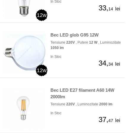
In Stoc
33,
lei
14
12w
Bec LED glob G95 12W
Tensiune
220V
, Putere
12 W
, Luminozitate
1050 lm
In Stoc
34,
lei
34
12w
Bec LED E27 filament A60 14W
2000lm
Tensiune
220V
, Luminozitate
2000 lm
In Stoc
37,
lei
47