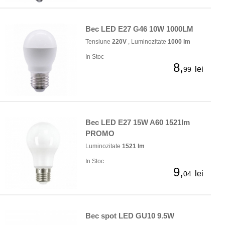
Bec LED E27 G46 10W 1000LM
Tensiune
220V
, Luminozitate
1000 lm
In Stoc
8,
lei
99
Bec LED E27 15W A60 1521lm
PROMO
Luminozitate
1521 lm
In Stoc
9,
lei
04
Bec spot LED GU10 9.5W