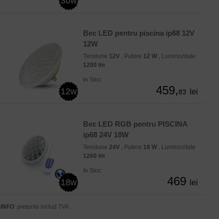
30w
Bec LED pentru piscina ip68 12V
12W
Tensiune
12V
, Putere
12 W
, Luminozitate
1200 lm
In Stoc
459,
12w
lei
83
Bec LED RGB pentru PISCINA
ip68 24V 18W
Tensiune
24V
, Putere
18 W
, Luminozitate
1260 lm
In Stoc
469
18w
lei
INFO
: preturile includ TVA