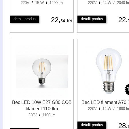
220V
/
15 W
/
1200 lm
220V
/
24 W
/
2040 l
22,
22,
detalii produs
detalii produs
lei
54
Bec LED 10W E27 G80 COB
Bec LED filament A70
filament 1100lm
220V
/
14 W
/
1680 l
220V
/
1100 lm
28,
detalii produs