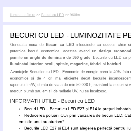
iluminat-ieftin.ro
>>
Becuri cu LED
>> 960lm
BECURI CU LED - LUMINOZITATE P
Generatia noua de
Becuri cu LED
inlocuieste cu succes chiar s
puternice becuri economice, acestea avand un
design ergonom
permite un
unghi de iluminare de 360 grade
. Becurile cu LED se po
iluminatul interior, scoli, spitale, magazine, fabrici si hoteluri
.
Avantajele Becurilor cu LED - Economie de energie pana la 40% fata 
economice si de 4 ori mai eficiente decat becurile incandescent
raportului lm/W, durata de viata de min 50.000 h, rezistent la socuri si vi
mercur, plumb sau emisii de radiatie UV, nu se incalzesc.
INFORMATII UTILE - Becuri cu LED
Becuri LED – Becuri cu LED E27 și E14 la prețuri imbatabile
Reducerea poluării CO₂ prin vânzarea de becuri LED: Câ
emisiile unui autoturism?
Becurile LED E27 și E14 sunt alegerea perfectă pentru ilum