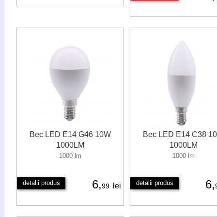
Bec LED E14 G46 10W
Bec LED E14 C38 1
1000LM
1000LM
1000 lm
1000 lm
6,
6,
detalii produs
detalii produs
lei
99