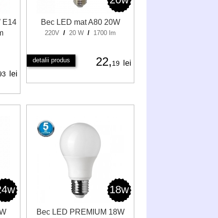
 E14
Bec LED mat A80 20W
m
220V
/
20 W
/
1700 lm
22,
detalii produs
lei
19
lei
93
24w
18w
4W
Bec LED PREMIUM 18W