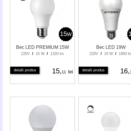
15w
Bec LED PREMIUM 15W
Bec LED 19W
220V
/
15 W
/
1320 lm
220V
/
19 W
/
1950 l
15,
16,
detalii produs
detalii produs
lei
11