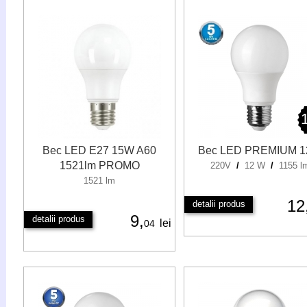
Bec LED E27 15W A60
Bec LED PREMIUM 
1521lm PROMO
220V
/
12 W
/
1155 l
1521 lm
12
detalii produs
9,
detalii produs
lei
04