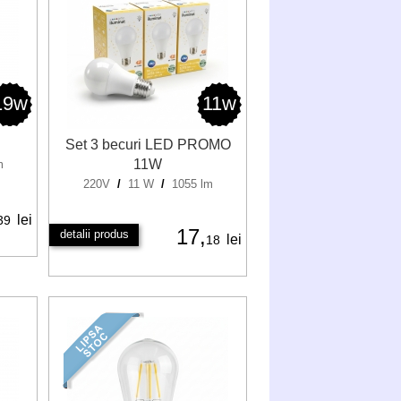
19w
11w
Set 3 becuri LED PROMO
11W
m
220V
/
11 W
/
1055 lm
lei
39
17,
detalii produs
lei
18