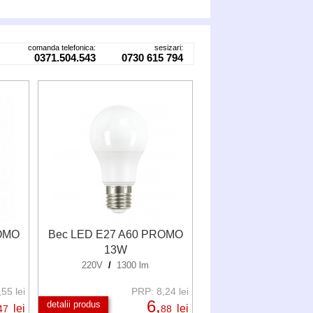
comanda telefonica:
sesizari:
0371.504.543
0730 615 794
OMO
Bec LED E27 A60 PROMO
13W
220V
/
1300 lm
55 lei
PRP: 8,24 lei
6,
detalii produs
lei
lei
47
88