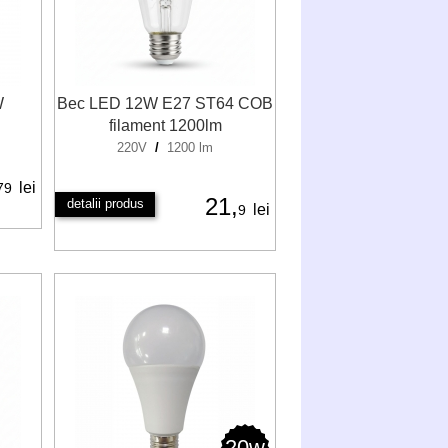
W
Bec LED 12W E27 ST64 COB
filament 1200lm
220V
/
1200 lm
lei
79
21,
detalii produs
lei
9
20w