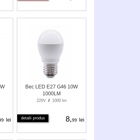
0W
Bec LED E27 G46 10W
1000LM
220V
/
1000 lm
8,
detalii produs
lei
lei
99
99