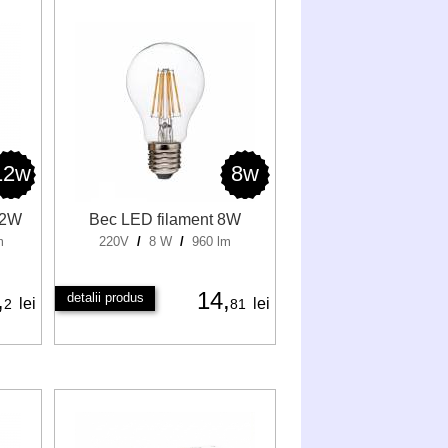
12w
8w
12W
Bec LED filament 8W
m
220V
/
8 W
/
960 lm
,
14,
detalii produs
lei
lei
2
81