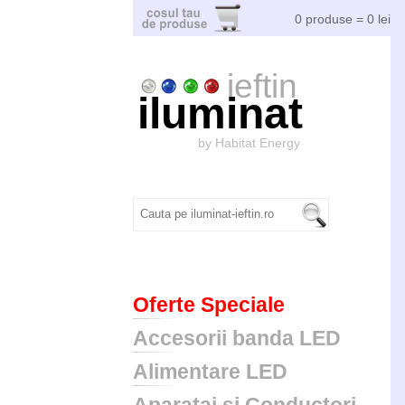
0 produse = 0 lei
ieftin
iluminat
by Habitat Energy
Oferte Speciale
Accesorii banda LED
Alimentare LED