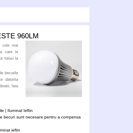
ESTE 960LM
i cele mai
ic
care le
t folosi la
de becurile
e datorita
bratii, fara
 | Iluminat Ieftin
te becuri sunt necesare pentru a compensa
inat ieftin