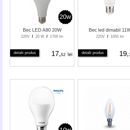
20w
Bec LED A80 20W
Bec led dimabil 11
220V
/
20 W
/
1700 lm
220V
/
1055 lm
17,
19,
detalii produs
detalii produs
lei
52
10w