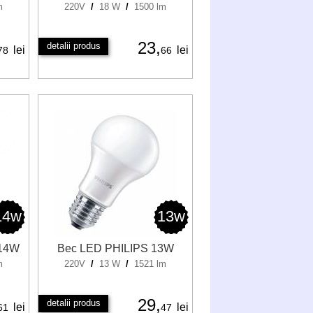
m
220V
/
18 W
/
1500 lm
23,
detalii produs
lei
lei
78
66
14w
13w
 14W
Bec LED PHILIPS 13W
m
220V
/
13 W
/
1521 lm
29,
detalii produs
lei
lei
61
47