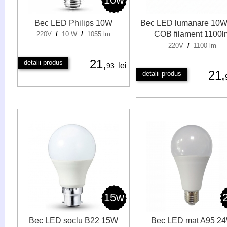
Bec LED Philips 10W
Bec LED lumanare 10W
COB filament 1100l
220V
/
10 W
/
1055 lm
220V
/
1100 lm
21,
detalii produs
lei
93
21,
detalii produs
15w
Bec LED soclu B22 15W
Bec LED mat A95 2