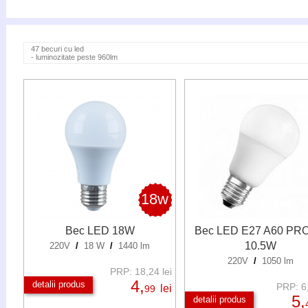
47 becuri cu led
- luminozitate peste 960lm
18w
Bec LED 18W
Bec LED E27 A60 PR
10.5W
220V
/
18 W
/
1440 lm
220V
/
1050 lm
PRP: 18,24 lei
4,
detalii produs
PRP: 6,
lei
99
5,
detalii produs