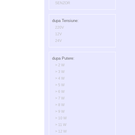
SENZOR
dupa Tensiune:
220V
12V
24V
dupa Putere:
> 2 W
> 3 W
> 4 W
> 5 W
> 6 W
> 7 W
> 8 W
> 9 W
> 10 W
> 11 W
> 12 W