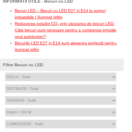
INFORMATII UTILE - Becuri cu LED
Becuri LED – Becuri cu LED E27 și E14 la prețuri
imbatabile | Iluminat Ieftin
Reducerea poluării CO₂ prin vânzarea de becuri LED:
Câte becuri sunt necesare pentru a compensa emisiile
unui autoturism?
Becurile LED E27 și E14 sunt alegerea perfectă pentru
iluminat ieftin
Filtre Becuri cu LED