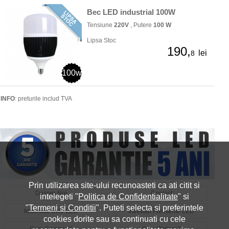
Bec LED industrial 100W
Tensiune
220V
, Putere
100 W
Lipsa Stoc
190,
lei
8
100w
INFO
: preturile includ TVA
Prin utilizarea site-ului recunoasteti ca ati citit si
Despre Noi
Contact
intelegeti "
Politica de Confidentialitate
" si
"
Termeni si Conditii
". Puteti selecta si preferintele
Informatii Utile LED
Intrebari Frecvente LED
cookies dorite sau sa continuati cu cele