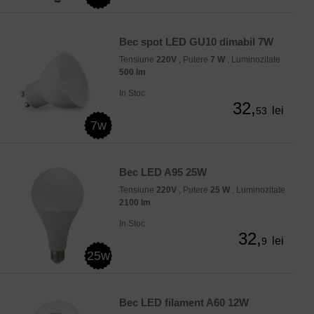
Bec spot LED GU10 dimabil 7W
Tensiune
220V
, Putere
7 W
, Luminozitate
500 lm
In Stoc
32,
lei
53
7w
Bec LED A95 25W
Tensiune
220V
, Putere
25 W
, Luminozitate
2100 lm
In Stoc
32,
lei
9
25w
Bec LED filament A60 12W