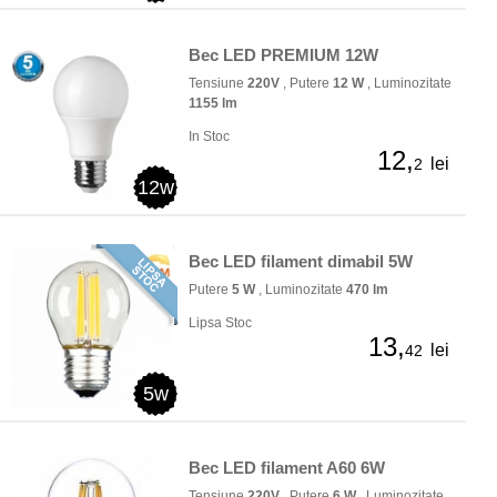
Bec LED PREMIUM 12W
Tensiune
220V
, Putere
12 W
, Luminozitate
1155 lm
In Stoc
12,
lei
2
12w
Bec LED filament dimabil 5W
Putere
5 W
, Luminozitate
470 lm
Lipsa Stoc
13,
lei
42
5w
Bec LED filament A60 6W
Tensiune
220V
, Putere
6 W
, Luminozitate