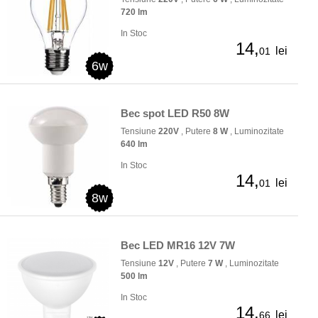
720 lm
In Stoc
14,
lei
01
6w
Bec spot LED R50 8W
Tensiune
220V
, Putere
8 W
, Luminozitate
640 lm
In Stoc
14,
lei
01
8w
Bec LED MR16 12V 7W
Tensiune
12V
, Putere
7 W
, Luminozitate
500 lm
In Stoc
14,
lei
66