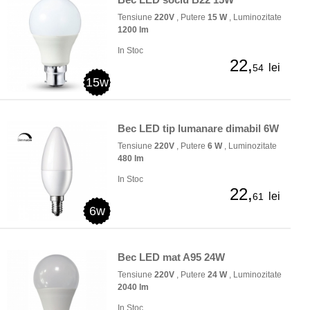
Tensiune
220V
, Putere
15 W
, Luminozitate
1200 lm
In Stoc
22,
lei
54
15w
Bec LED tip lumanare dimabil 6W
Tensiune
220V
, Putere
6 W
, Luminozitate
480 lm
In Stoc
22,
lei
61
6w
Bec LED mat A95 24W
Tensiune
220V
, Putere
24 W
, Luminozitate
2040 lm
In Stoc