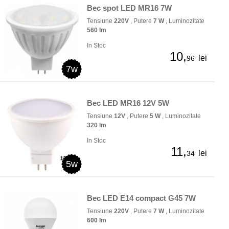
Bec spot LED MR16 7W
Tensiune
220V
, Putere
7 W
, Luminozitate
560 lm
In Stoc
10,
lei
96
7w
Bec LED MR16 12V 5W
Tensiune
12V
, Putere
5 W
, Luminozitate
320 lm
In Stoc
11,
lei
34
5w
Bec LED E14 compact G45 7W
Tensiune
220V
, Putere
7 W
, Luminozitate
600 lm