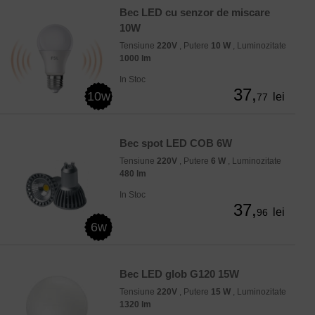
Bec LED cu senzor de miscare
10W
Tensiune
220V
, Putere
10 W
, Luminozitate
1000 lm
In Stoc
37,
10w
lei
77
Bec spot LED COB 6W
Tensiune
220V
, Putere
6 W
, Luminozitate
480 lm
In Stoc
37,
lei
96
6w
Bec LED glob G120 15W
Tensiune
220V
, Putere
15 W
, Luminozitate
1320 lm