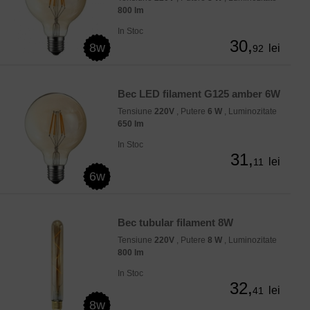
800 lm
In Stoc
30,
8w
lei
92
Bec LED filament G125 amber 6W
Tensiune
220V
, Putere
6 W
, Luminozitate
650 lm
In Stoc
31,
lei
11
6w
Bec tubular filament 8W
Tensiune
220V
, Putere
8 W
, Luminozitate
800 lm
In Stoc
32,
lei
41
8w