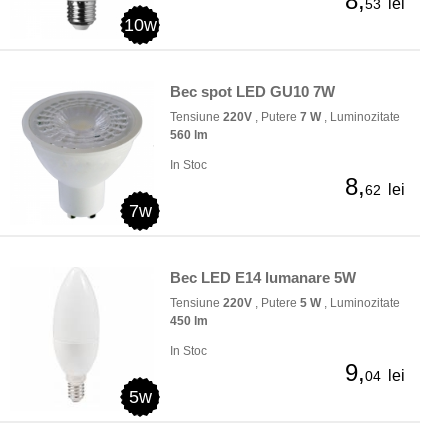
8,
lei
53
10w
Bec spot LED GU10 7W
Tensiune
220V
, Putere
7 W
, Luminozitate
560 lm
In Stoc
8,
lei
62
7w
Bec LED E14 lumanare 5W
Tensiune
220V
, Putere
5 W
, Luminozitate
450 lm
In Stoc
9,
lei
04
5w