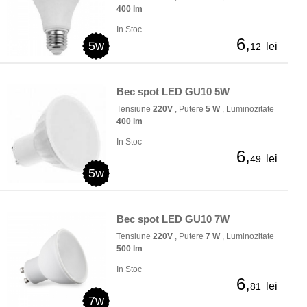
400 lm
In Stoc
6,
5w
lei
12
Bec spot LED GU10 5W
Tensiune
220V
, Putere
5 W
, Luminozitate
400 lm
In Stoc
6,
lei
49
5w
Bec spot LED GU10 7W
Tensiune
220V
, Putere
7 W
, Luminozitate
500 lm
In Stoc
6,
lei
81
7w