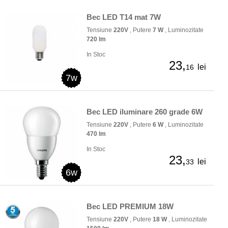
Bec LED T14 mat 7W
Tensiune
220V
, Putere
7 W
, Luminozitate
720 lm
In Stoc
23,
lei
16
7w
Bec LED iluminare 260 grade 6W
Tensiune
220V
, Putere
6 W
, Luminozitate
470 lm
In Stoc
23,
lei
33
6w
Bec LED PREMIUM 18W
Tensiune
220V
, Putere
18 W
, Luminozitate