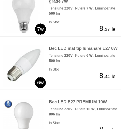
grade 7W
Tensiune
220V
, Putere
7 W
, Luminozitate
560 lm
In Stoc
8,
7w
lei
37
Bec LED mat tip lumanare E27 6W
Tensiune
220V
, Putere
6 W
, Luminozitate
500 lm
In Stoc
8,
lei
44
6w
Bec LED E27 PREMIUM 10W
Tensiune
220V
, Putere
10 W
, Luminozitate
806 lm
In Stoc