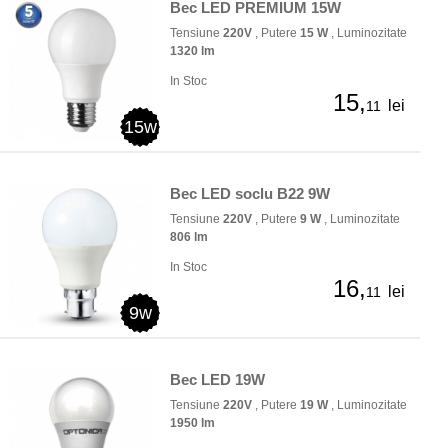
Bec LED PREMIUM 15W
Tensiune
220V
, Putere
15 W
, Luminozitate
1320 lm
In Stoc
15,
lei
11
15w
Bec LED soclu B22 9W
Tensiune
220V
, Putere
9 W
, Luminozitate
806 lm
In Stoc
16,
lei
11
9w
Bec LED 19W
Tensiune
220V
, Putere
19 W
, Luminozitate
1950 lm