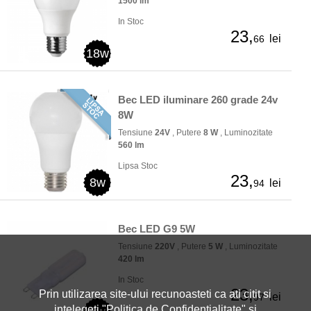
1500 lm
In Stoc
23,
lei
66
18w
Bec LED iluminare 260 grade 24v
8W
Tensiune
24V
, Putere
8 W
, Luminozitate
560 lm
Lipsa Stoc
23,
8w
lei
94
Bec LED G9 5W
Tensiune
220V
, Putere
5 W
, Luminozitate
420 lm
In Stoc
23,
Prin utilizarea site-ului recunoasteti ca ati citit si
lei
97
intelegeti "
Politica de Confidentialitate
" si