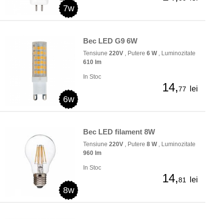
7w
Bec LED G9 6W
Tensiune
220V
, Putere
6 W
, Luminozitate
610 lm
In Stoc
14,
lei
77
6w
Bec LED filament 8W
Tensiune
220V
, Putere
8 W
, Luminozitate
960 lm
In Stoc
14,
lei
81
8w