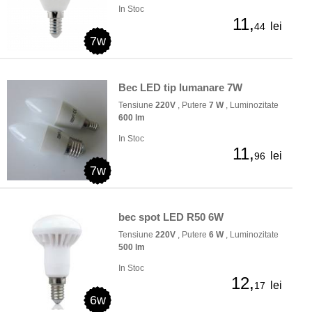
In Stoc
11,
lei
44
7w
Bec LED tip lumanare 7W
Tensiune
220V
, Putere
7 W
, Luminozitate
600 lm
In Stoc
11,
lei
96
7w
bec spot LED R50 6W
Tensiune
220V
, Putere
6 W
, Luminozitate
500 lm
In Stoc
12,
lei
17
6w