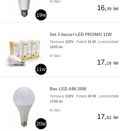
In Stoc
16,
lei
39
19w
Set 3 becuri LED PROMO 11W
Tensiune
220V
, Putere
11 W
, Luminozitate
1055 lm
In Stoc
17,
lei
18
11w
Bec LED A80 20W
Tensiune
220V
, Putere
20 W
, Luminozitate
1700 lm
In Stoc
17,
lei
52
20w