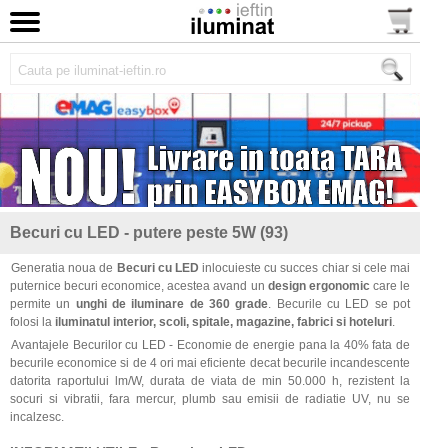
Becuri cu LED - putere peste 5W (93)
Generatia noua de
Becuri cu LED
inlocuieste cu succes chiar si cele mai
puternice becuri economice, acestea avand un
design ergonomic
care le
permite un
unghi de iluminare de 360 grade
. Becurile cu LED se pot
folosi la
iluminatul interior, scoli, spitale, magazine, fabrici si hoteluri
.
Avantajele Becurilor cu LED - Economie de energie pana la 40% fata de
becurile economice si de 4 ori mai eficiente decat becurile incandescente
datorita raportului lm/W, durata de viata de min 50.000 h, rezistent la
socuri si vibratii, fara mercur, plumb sau emisii de radiatie UV, nu se
incalzesc.