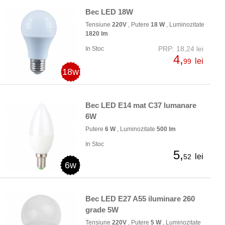
Bec LED 18W
Tensiune
220V
, Putere
18 W
, Luminozitate
1820 lm
PRP: 18,24 lei
In Stoc
4,
lei
99
18w
Bec LED E14 mat C37 lumanare
6W
Putere
6 W
, Luminozitate
500 lm
In Stoc
5,
lei
52
6w
Bec LED E27 A55 iluminare 260
grade 5W
Tensiune
220V
, Putere
5 W
, Luminozitate