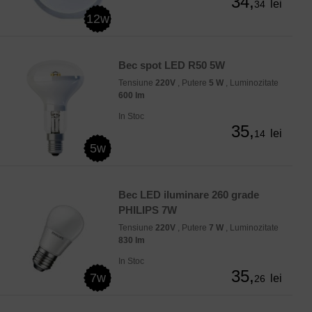
34,
lei
34
12w
Bec spot LED R50 5W
Tensiune
220V
, Putere
5 W
, Luminozitate
600 lm
In Stoc
35,
lei
14
5w
Bec LED iluminare 260 grade
PHILIPS 7W
Tensiune
220V
, Putere
7 W
, Luminozitate
830 lm
In Stoc
35,
7w
lei
26