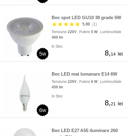
Bec spot LED GU10 38 grade 5W
★★★★★
5.00
(1)
Tensiune
220V
, Putere
5 W
, Luminozitate
400 lm
In Stoc
8,
5w
lei
14
Bec LED mat lumanare E14 6W
Tensiune
220V
, Putere
6 W
, Luminozitate
450 lm
In Stoc
8,
lei
21
6w
Bec LED E27 A55 iluminare 260