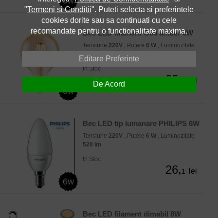
5w
"
Termeni si Conditii
". Puteti selecta si preferintele
cookies dorite sau sa continuati cu cele
recomandate pentru o functionalitate maxima.
Bec LED filament G80 amber 6W
Tensiune
220V
, Putere
6 W
, Luminozitate
650 lm
Editare Preferinte
In Stoc
25,
lei
7
De Acord
6w
Bec LED tip lumanare PHILIPS 6W
Tensiune
220V
, Putere
6 W
, Luminozitate
520 lm
In Stoc
26,
lei
1
6w
Bec LED filament dimabil 8W