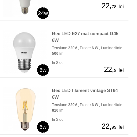
22,
lei
78
24w
Bec LED E27 mat compact G45
6W
Tensiune
220V
, Putere
6 W
, Luminozitate
500 lm
In Stoc
22,
6w
lei
9
Bec LED filament vintage ST64
6W
Tensiune
220V
, Putere
6 W
, Luminozitate
810 lm
In Stoc
22,
6w
lei
99