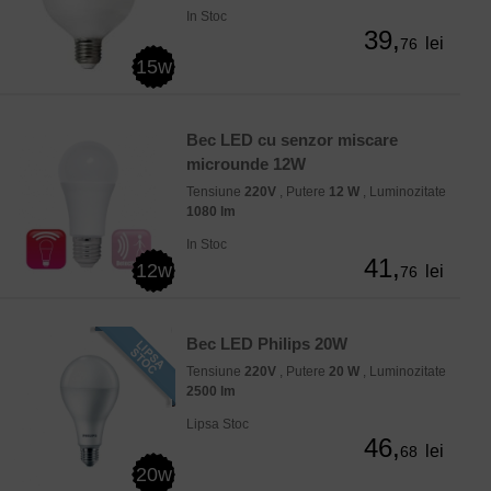
In Stoc
39,
lei
76
15w
Bec LED cu senzor miscare
microunde 12W
Tensiune
220V
, Putere
12 W
, Luminozitate
1080 lm
In Stoc
41,
12w
lei
76
Bec LED Philips 20W
Tensiune
220V
, Putere
20 W
, Luminozitate
2500 lm
Lipsa Stoc
46,
lei
68
20w