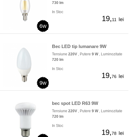
730 lm
In Stoc
19,
lei
11
6w
Bec LED tip lumanare 9W
Tensiune
220V
, Putere
9 W
, Luminozitate
720 lm
In Stoc
19,
lei
76
9w
bec spot LED R63 9W
Tensiune
220V
, Putere
9 W
, Luminozitate
720 lm
In Stoc
19,
lei
78