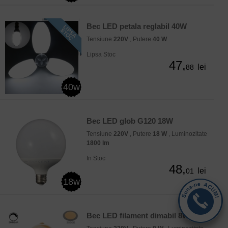
Bec LED petala reglabil 40W
Tensiune
220V
, Putere
40 W
Lipsa Stoc
47,
lei
88
40w
Bec LED glob G120 18W
Tensiune
220V
, Putere
18 W
, Luminozitate
1800 lm
In Stoc
48,
lei
01
18w
Bec LED filament dimabil 8W