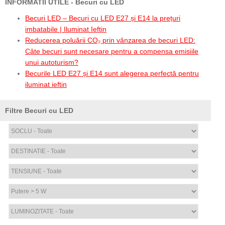
INFORMATII UTILE - Becuri cu LED
Becuri LED – Becuri cu LED E27 și E14 la prețuri
imbatabile | Iluminat Ieftin
Reducerea poluării CO₂ prin vânzarea de becuri LED:
Câte becuri sunt necesare pentru a compensa emisiile
unui autoturism?
Becurile LED E27 și E14 sunt alegerea perfectă pentru
iluminat ieftin
Filtre Becuri cu LED