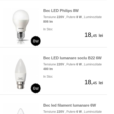
Bec LED Philips 8W
Tensiune
220V
, Putere
8 W
, Luminozitate
806 lm
In Stoc
18,
lei
45
8w
Bec LED lumanare soclu B22 6W
Tensiune
220V
, Putere
6 W
, Luminozitate
480 lm
In Stoc
18,
lei
45
6w
Bec led filament lumanare 6W
Tensiune
220V
, Putere
6 W
, Luminozitate