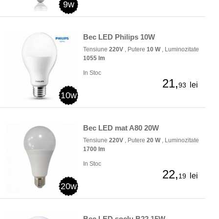
9w
Bec LED Philips 10W
Tensiune
220V
, Putere
10 W
, Luminozitate
1055 lm
In Stoc
21,
lei
93
10w
Bec LED mat A80 20W
Tensiune
220V
, Putere
20 W
, Luminozitate
1700 lm
In Stoc
22,
lei
19
20w
Bec LED soclu B22 15W