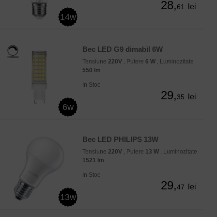
28,
lei
61
14w
Bec LED G9 dimabil 6W
Tensiune
220V
, Putere
6 W
, Luminozitate
550 lm
In Stoc
29,
lei
35
6w
Bec LED PHILIPS 13W
Tensiune
220V
, Putere
13 W
, Luminozitate
1521 lm
In Stoc
29,
lei
47
13w