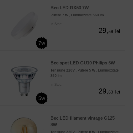
Bec LED GX53 7W
Putere
7 W
, Luminozitate
560 lm
In Stoc
29,
lei
59
7w
Bec spot LED GU10 Philips 5W
Tensiune
220V
, Putere
5 W
, Luminozitate
350 lm
In Stoc
29,
lei
63
5w
Bec LED filament vintage G125
8W
Tensiune
220V
, Putere
8 W
, Luminozitate