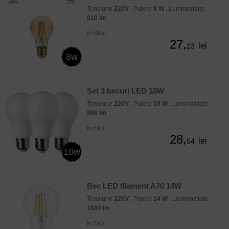
Tensiune
220V
, Putere
8 W
, Luminozitate
810 lm
In Stoc
27,
lei
23
8w
Set 3 becuri LED 10W
Tensiune
220V
, Putere
10 W
, Luminozitate
806 lm
In Stoc
28,
lei
54
10w
Bec LED filament A70 14W
Tensiune
220V
, Putere
14 W
, Luminozitate
1680 lm
In Stoc