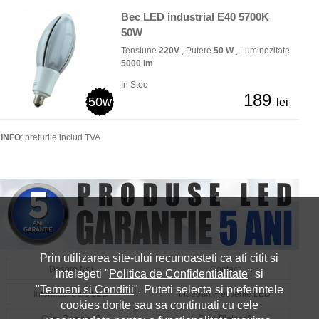
Bec LED industrial E40 5700K
50W
Tensiune
220V
, Putere
50 W
, Luminozitate
5000 lm
In Stoc
189
50w
lei
INFO
: preturile includ TVA
Prin utilizarea site-ului recunoasteti ca ati citit si
Despre Noi
Contact
intelegeti "
Politica de Confidentialitate
" si
"
Termeni si Conditii
". Puteti selecta si preferintele
Informatii Utile LED
Intrebari Frecvente LED
cookies dorite sau sa continuati cu cele