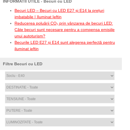
INFORMATII UTILE - Becuri cu LED
Becuri LED – Becuri cu LED E27 și E14 la prețuri
imbatabile | Iluminat Ieftin
Reducerea poluării CO₂ prin vânzarea de becuri LED:
Câte becuri sunt necesare pentru a compensa emisiile
unui autoturism?
Becurile LED E27 și E14 sunt alegerea perfectă pentru
iluminat ieftin
Filtre Becuri cu LED