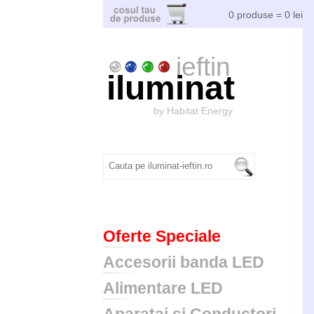
0 produse = 0 lei
ieftin
iluminat
by Habitat Energy
Oferte Speciale
Accesorii banda LED
Alimentare LED