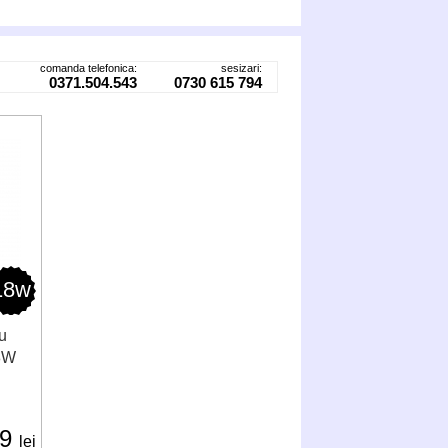
comanda telefonica:
sesizari:
0371.504.543
0730 615 794
18w
u
8W
m
69
lei