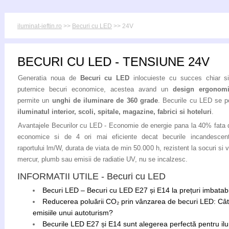
iluminat-ieftin.ro
>>
Becuri cu LED
>> 24V
BECURI CU LED - TENSIUNE 24V
Generatia noua de
Becuri cu LED
inlocuieste cu succes chiar s
puternice becuri economice, acestea avand un
design ergonom
permite un
unghi de iluminare de 360 grade
. Becurile cu LED se po
iluminatul interior, scoli, spitale, magazine, fabrici si hoteluri
.
Avantajele Becurilor cu LED - Economie de energie pana la 40% fata 
economice si de 4 ori mai eficiente decat becurile incandescent
raportului lm/W, durata de viata de min 50.000 h, rezistent la socuri si vi
mercur, plumb sau emisii de radiatie UV, nu se incalzesc.
INFORMATII UTILE - Becuri cu LED
Becuri LED – Becuri cu LED E27 și E14 la prețuri imbatabile
Reducerea poluării CO₂ prin vânzarea de becuri LED: Câ
emisiile unui autoturism?
Becurile LED E27 și E14 sunt alegerea perfectă pentru ilum