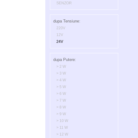
SENZOR
dupa Tensiune:
220V
12V
24V
dupa Putere:
> 2 W
> 3 W
> 4 W
> 5 W
> 6 W
> 7 W
> 8 W
> 9 W
> 10 W
> 11 W
> 12 W