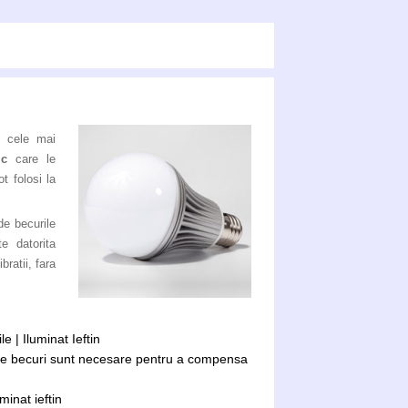
i cele mai
ic
care le
t folosi la
de becurile
e datorita
bratii, fara
 | Iluminat Ieftin
te becuri sunt necesare pentru a compensa
inat ieftin