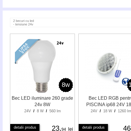
2 becuri cu led
- tensiune 24v
8w
Bec LED iluminare 260 grade
Bec LED RGB pentr
24v 8W
PISCINA ip68 24V 1
24V
/
8 W
/
560 lm
24V
/
18 W
/
1260 l
23,
4
detalii produs
detalii produs
lei
94