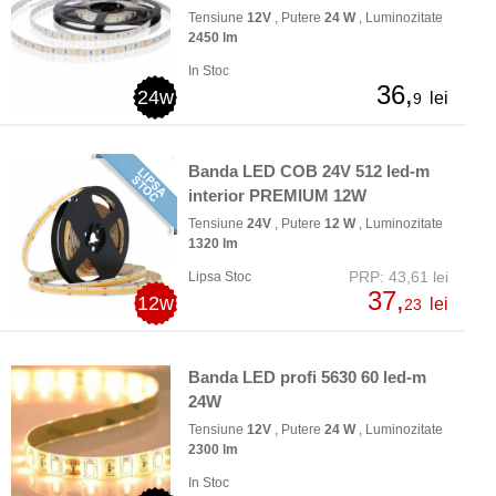
Tensiune
12V
, Putere
24 W
, Luminozitate
2450 lm
In Stoc
36,
24w
lei
9
Banda LED COB 24V 512 led-m
interior PREMIUM 12W
Tensiune
24V
, Putere
12 W
, Luminozitate
1320 lm
PRP: 43,61 lei
Lipsa Stoc
37,
12w
lei
23
Banda LED profi 5630 60 led-m
24W
Tensiune
12V
, Putere
24 W
, Luminozitate
2300 lm
In Stoc