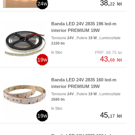
38,
24w
lei
22
Banda LED 24V 2835 196 led-m
interior PREMIUM 19W
Tensiune
24V
, Putere
19 W
, Luminozitate
2100 lm
PRP: 48,75 lei
In Stoc
43,
19w
lei
68
Banda LED 24V 2835 160 led-m
interior PREMIUM 19W
Tensiune
24V
, Putere
19 W
, Luminozitate
2680 lm
In Stoc
45,
19w
lei
17