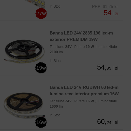
PRP: 61,25 lei
In Stoc
54
27w
lei
Banda LED 24V 2835 196 led-m
exterior PREMIUM 19W
Tensiune
24V
, Putere
19 W
, Luminozitate
2100 lm
In Stoc
54,
19w
lei
99
Banda LED 24V RGBWH 60 led-m
lumina rece interior premium 16W
Tensiune
24V
, Putere
16 W
, Luminozitate
1600 lm
In Stoc
60,
16w
lei
24