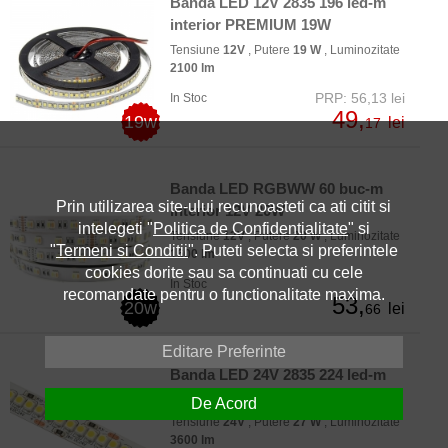
Banda LED 12V 2835 196 led-m
interior PREMIUM 19W
Tensiune
12V
, Putere
19 W
, Luminozitate
2100 lm
PRP: 56,13 lei
In Stoc
49,
19w
lei
17
Banda LED RGBWW 60 buc-m
Prin utilizarea site-ului recunoasteti ca ati citit si
interior 12V 20W
intelegeti "
Politica de Confidentialitate
" si
Tensiune
12V
, Putere
20 W
, Luminozitate
"
Termeni si Conditii
". Puteti selecta si preferintele
1600 lm
cookies dorite sau sa continuati cu cele
In Stoc
recomandate pentru o functionalitate maxima.
53,
20w
lei
66
Editare Preferinte
Banda LED 24V 2835 224 led-m
interior PREMIUM 27W
De Acord
Tensiune
24V
, Putere
27 W
, Luminozitate
3600 lm