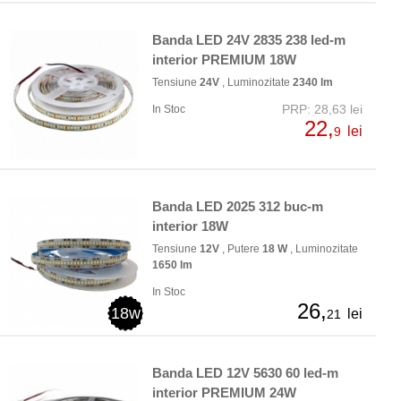
Banda LED 24V 2835 238 led-m
interior PREMIUM 18W
Tensiune
24V
, Luminozitate
2340 lm
PRP: 28,63 lei
In Stoc
22,
lei
9
Banda LED 2025 312 buc-m
interior 18W
Tensiune
12V
, Putere
18 W
, Luminozitate
1650 lm
In Stoc
26,
18w
lei
21
Banda LED 12V 5630 60 led-m
interior PREMIUM 24W