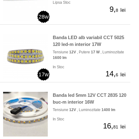
Lipsa Stoc
9,
lei
8
28w
Banda LED alb variabil CCT 5025
120 led-m interior 17W
Tensiune
12V
, Putere
17 W
, Luminozitate
1600 lm
In Stoc
14,
17w
lei
6
Banda led 5mm 12V CCT 2835 120
buc-m interior 16W
Tensiune
12V
, Luminozitate
1400 lm
In Stoc
16,
lei
81