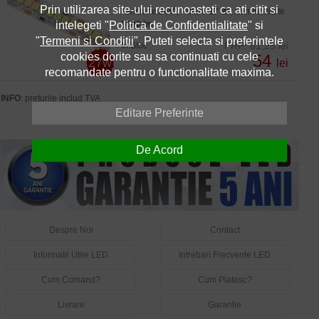
Prin utilizarea site-ului recunoasteti ca ati citit si
Tensiune
24V
, Putere
27 W
, Luminozitate
intelegeti "
Politica de Confidentialitate
" si
3600 lm
"
Termeni si Conditii
". Puteti selecta si preferintele
PRP: 61,25 lei
In Stoc
cookies dorite sau sa continuati cu cele
54
27w
lei
recomandate pentru o functionalitate maxima.
INFO
: preturile includ TVA
Editare Preferinte
De Acord
Despre Noi
Contact
Informatii Utile LED
Intrebari Frecvente LED
Cum Comand?
Cum Platesc?
Livrare
Garantie