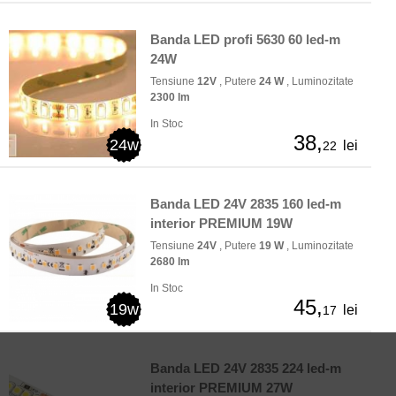
Banda LED profi 5630 60 led-m
24W
Tensiune
12V
, Putere
24 W
, Luminozitate
2300 lm
In Stoc
38,
24w
lei
22
Banda LED 24V 2835 160 led-m
interior PREMIUM 19W
Tensiune
24V
, Putere
19 W
, Luminozitate
2680 lm
In Stoc
45,
19w
lei
17
Banda LED 24V 2835 224 led-m
interior PREMIUM 27W