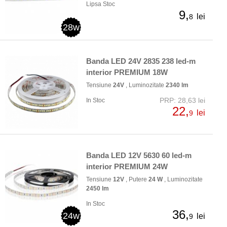
Lipsa Stoc
9,
lei
8
28w
Banda LED 24V 2835 238 led-m
interior PREMIUM 18W
Tensiune
24V
, Luminozitate
2340 lm
PRP: 28,63 lei
In Stoc
22,
lei
9
Banda LED 12V 5630 60 led-m
interior PREMIUM 24W
Tensiune
12V
, Putere
24 W
, Luminozitate
2450 lm
In Stoc
36,
24w
lei
9