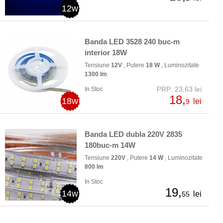
12w
Banda LED 3528 240 buc-m
interior 18W
Tensiune
12V
, Putere
18 W
, Luminozitate
1300 lm
PRP: 23,63 lei
In Stoc
18,
18w
lei
9
Banda LED dubla 220V 2835
180buc-m 14W
Tensiune
220V
, Putere
14 W
, Luminozitate
800 lm
In Stoc
19,
14w
lei
55