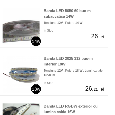
Banda LED 5050 60 buc-m
subacvatica 14W
Tensiune
12V
, Putere
14 W
In Stoc
26
lei
14w
Banda LED 2025 312 buc-m
interior 18W
Tensiune
12V
, Putere
18 W
, Luminozitate
1650 lm
In Stoc
26,
18w
lei
21
Banda LED RGBW exterior cu
lumina calda 16W