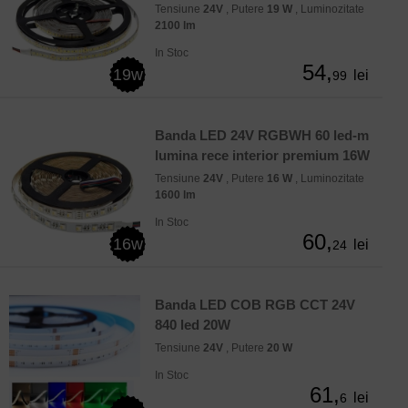
Tensiune
24V
, Putere
19 W
, Luminozitate
2100 lm
In Stoc
54,
19w
lei
99
Banda LED 24V RGBWH 60 led-m
lumina rece interior premium 16W
Tensiune
24V
, Putere
16 W
, Luminozitate
1600 lm
In Stoc
60,
16w
lei
24
Banda LED COB RGB CCT 24V
840 led 20W
Tensiune
24V
, Putere
20 W
In Stoc
61,
lei
6