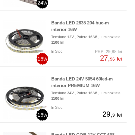
24w
Banda LED 2835 204 buc-m
interior 16W
Tensiune
12V
, Putere
16 W
, Luminozitate
1100 lm
PRP: 29,88 lei
In Stoc
27,
16w
lei
96
Banda LED 24V 5054 60led-m
interior PREMIUM 16W
Tensiune
24V
, Putere
16 W
, Luminozitate
1100 lm
In Stoc
29,
16w
lei
9
Banda LED COB 12V CCT 608