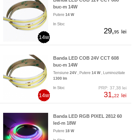
buc-m 14W
Putere
14 W
In Stoc
29,
lei
95
14w
Banda LED COB 24V CCT 608
buc-m 14W
Tensiune
24V
, Putere
14 W
, Luminozitate
1300 lm
PRP: 37,38 lei
In Stoc
31,
14w
lei
22
Banda LED RGB PIXEL 2812 60
led-m 18W
Putere
18 W