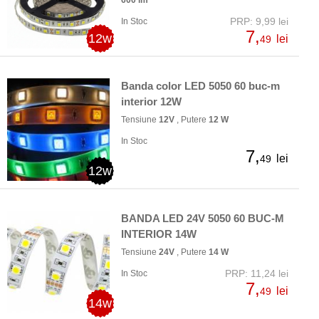
600 lm
PRP: 9,99 lei
In Stoc
7,
12w
lei
49
Banda color LED 5050 60 buc-m
interior 12W
Tensiune
12V
, Putere
12 W
In Stoc
7,
lei
49
12w
BANDA LED 24V 5050 60 BUC-M
INTERIOR 14W
Tensiune
24V
, Putere
14 W
PRP: 11,24 lei
In Stoc
7,
lei
49
14w