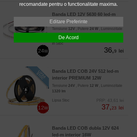
recomandate pentru o functionalitate maxima.
Banda LED 12V 5630 60 led-m
interior PREMIUM 24W
Editare Preferinte
Tensiune
12V
, Putere
24 W
, Luminozitate
2450 lm
De Acord
In Stoc
36,
24w
lei
9
Banda LED COB 24V 512 led-m
interior PREMIUM 12W
Tensiune
24V
, Putere
12 W
, Luminozitate
1320 lm
PRP: 43,61 lei
Lipsa Stoc
37,
12w
lei
23
Banda LED COB dubla 12V 624
led-m interior 16W