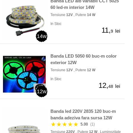
Banda LED alb variabil CCT 5025
60 led-m interior 14W
Tensiune
12V
, Putere
14 W
In Stoc
11,
lei
9
14w
Banda LED 5050 60 buc-m color
exterior 12W
Tensiune
12V
, Putere
12 W
In Stoc
12,
lei
48
12w
Banda led 220V 2835 120 buc-m
banda adeziva fara sursa 12W
★★★★★
5.00
(1)
Tensiune
220V
, Putere
12 W
, Luminozitate