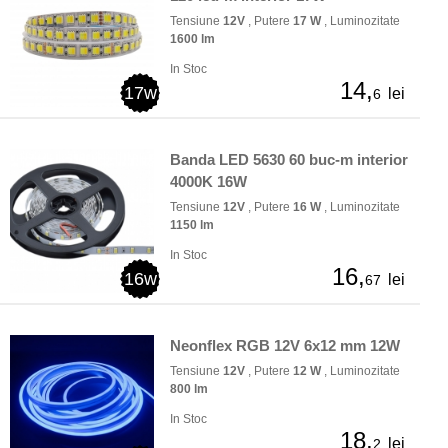
Tensiune
12V
, Putere
17 W
, Luminozitate
1600 lm
In Stoc
14,
17w
lei
6
Banda LED 5630 60 buc-m interior
4000K 16W
Tensiune
12V
, Putere
16 W
, Luminozitate
1150 lm
In Stoc
16,
16w
lei
67
Neonflex RGB 12V 6x12 mm 12W
Tensiune
12V
, Putere
12 W
, Luminozitate
800 lm
In Stoc
18,
lei
2