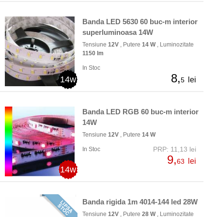
Banda LED 5630 60 buc-m interior
superluminoasa 14W
Tensiune
12V
, Putere
14 W
, Luminozitate
1150 lm
In Stoc
8,
14w
lei
5
Banda LED RGB 60 buc-m interior
14W
Tensiune
12V
, Putere
14 W
PRP: 11,13 lei
In Stoc
9,
lei
63
14w
Banda rigida 1m 4014-144 led 28W
Tensiune
12V
, Putere
28 W
, Luminozitate