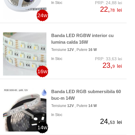
PRP: 24,88 lei
In Stoc
22,
lei
78
24w
Banda LED RGBW interior cu
lumina calda 16W
Tensiune
12V
, Putere
16 W
PRP: 33,63 lei
In Stoc
23,
lei
9
16w
Banda LED RGB submersibila 60
buc-m 14W
Tensiune
12V
, Putere
14 W
In Stoc
24,
lei
53
14w