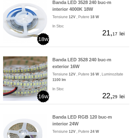
Banda LED 3528 240 buc-m
interior 4000K 18W
Tensiune
12V
, Putere
18 W
In Stoc
21,
lei
17
18w
Banda LED 3528 240 buc-m
exterior 16W
Tensiune
12V
, Putere
16 W
, Luminozitate
1100 lm
In Stoc
22,
16w
lei
29
Banda LED RGB 120 buc-m
interior 24W
Tensiune
12V
, Putere
24 W