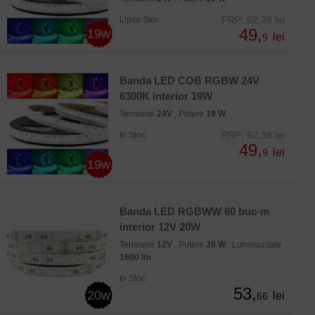
PRP: 62,38 lei
Lipsa Stoc
49,
19w
lei
9
Banda LED COB RGBW 24V
6300K interior 19W
Tensiune
24V
, Putere
19 W
PRP: 62,38 lei
In Stoc
49,
lei
9
19w
Banda LED RGBWW 60 buc-m
interior 12V 20W
Tensiune
12V
, Putere
20 W
, Luminozitate
1600 lm
In Stoc
53,
20w
lei
66