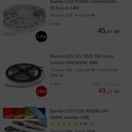
Banda LED RGBW submersibila
60 buc-m 14W
Tensiune
12V
, Putere
14 W
In Stoc
45,
lei
67
14w
Banda LED 12V 2835 196 led-m
interior PREMIUM 19W
Tensiune
12V
, Putere
19 W
, Luminozitate
2100 lm
PRP: 56,13 lei
In Stoc
49,
19w
lei
17
Banda LED COB RGBW 24V
3000K interior 19W
★★★★★
5.00
(1)
Tensiune
24V
, Putere
19 W