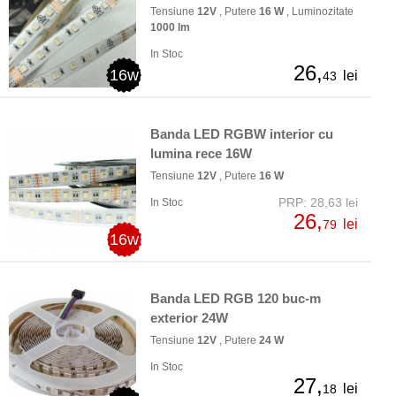
Tensiune
12V
, Putere
16 W
, Luminozitate
1000 lm
In Stoc
26,
16w
lei
43
Banda LED RGBW interior cu
lumina rece 16W
Tensiune
12V
, Putere
16 W
PRP: 28,63 lei
In Stoc
26,
lei
79
16w
Banda LED RGB 120 buc-m
exterior 24W
Tensiune
12V
, Putere
24 W
In Stoc
27,
lei
18