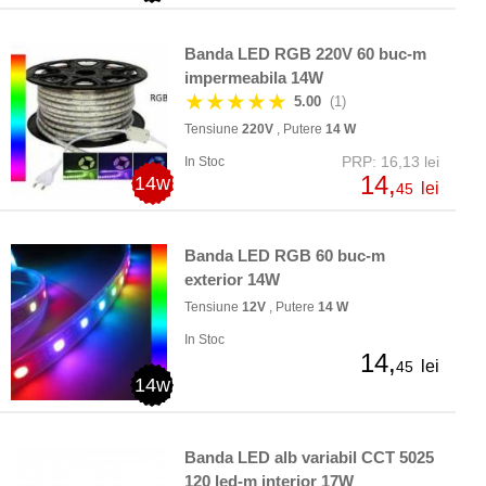
Banda LED RGB 220V 60 buc-m
impermeabila 14W
★★★★★
5.00
(1)
Tensiune
220V
, Putere
14 W
PRP: 16,13 lei
In Stoc
14,
14w
lei
45
Banda LED RGB 60 buc-m
exterior 14W
Tensiune
12V
, Putere
14 W
In Stoc
14,
lei
45
14w
Banda LED alb variabil CCT 5025
120 led-m interior 17W