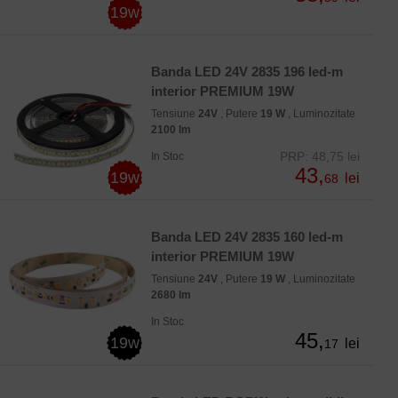
19w
Banda LED 24V 2835 196 led-m
interior PREMIUM 19W
Tensiune
24V
, Putere
19 W
, Luminozitate
2100 lm
PRP: 48,75 lei
In Stoc
43,
19w
lei
68
Banda LED 24V 2835 160 led-m
interior PREMIUM 19W
Tensiune
24V
, Putere
19 W
, Luminozitate
2680 lm
In Stoc
45,
19w
lei
17