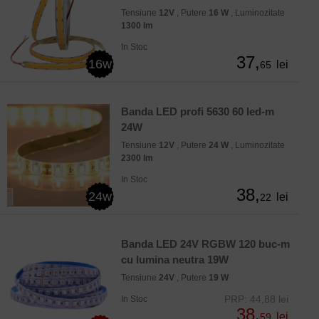
Tensiune
12V
, Putere
16 W
, Luminozitate
1300 lm
In Stoc
37,
16w
lei
65
Banda LED profi 5630 60 led-m
24W
Tensiune
12V
, Putere
24 W
, Luminozitate
2300 lm
In Stoc
38,
24w
lei
22
Banda LED 24V RGBW 120 buc-m
cu lumina neutra 19W
Tensiune
24V
, Putere
19 W
PRP: 44,88 lei
In Stoc
38,
lei
59