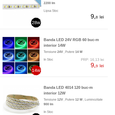
2200 lm
Lipsa Stoc
9,
lei
8
28w
Banda LED 24V RGB 60 buc-m
interior 14W
Tensiune
24V
, Putere
14 W
PRP: 16,13 lei
In Stoc
9,
lei
9
14w
Banda LED 4014 120 buc-m
interior 12W
Tensiune
12V
, Putere
12 W
, Luminozitate
900 lm
In Stoc