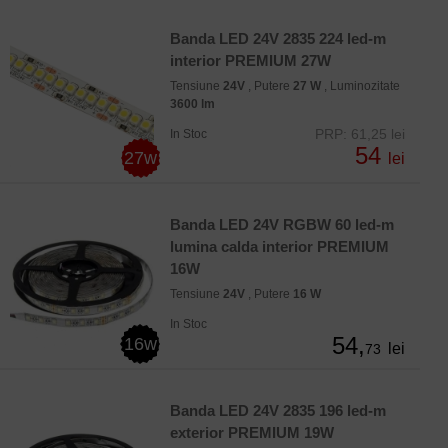
Banda LED 24V 2835 224 led-m
interior PREMIUM 27W
Tensiune
24V
, Putere
27 W
, Luminozitate
3600 lm
PRP: 61,25 lei
In Stoc
54
27w
lei
Banda LED 24V RGBW 60 led-m
lumina calda interior PREMIUM
16W
Tensiune
24V
, Putere
16 W
In Stoc
54,
16w
lei
73
Banda LED 24V 2835 196 led-m
exterior PREMIUM 19W