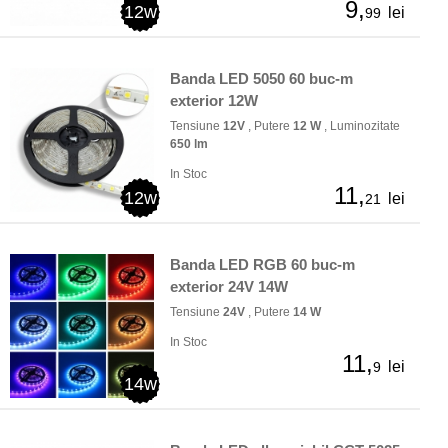
9,
12w
lei
99
Banda LED 5050 60 buc-m
exterior 12W
Tensiune
12V
, Putere
12 W
, Luminozitate
650 lm
In Stoc
11,
12w
lei
21
Banda LED RGB 60 buc-m
exterior 24V 14W
Tensiune
24V
, Putere
14 W
In Stoc
11,
lei
9
14w