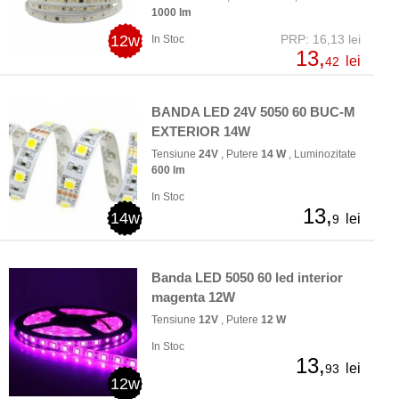
1000 lm
12w
PRP: 16,13 lei
In Stoc
13,
lei
42
BANDA LED 24V 5050 60 BUC-M
EXTERIOR 14W
Tensiune
24V
, Putere
14 W
, Luminozitate
600 lm
In Stoc
13,
14w
lei
9
Banda LED 5050 60 led interior
magenta 12W
Tensiune
12V
, Putere
12 W
In Stoc
13,
lei
93
12w