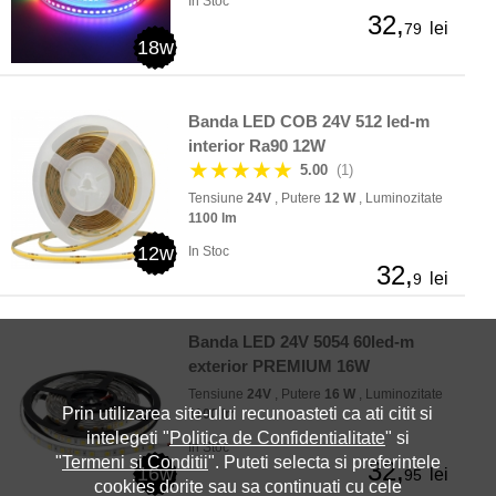
In Stoc
32,
lei
79
18w
Banda LED COB 24V 512 led-m
interior Ra90 12W
★★★★★
5.00
(1)
Tensiune
24V
, Putere
12 W
, Luminozitate
1100 lm
12w
In Stoc
32,
lei
9
Banda LED 24V 5054 60led-m
exterior PREMIUM 16W
Tensiune
24V
, Putere
16 W
, Luminozitate
Prin utilizarea site-ului recunoasteti ca ati citit si
1100 lm
intelegeti "
Politica de Confidentialitate
" si
In Stoc
"
Termeni si Conditii
". Puteti selecta si preferintele
32,
16w
lei
95
cookies dorite sau sa continuati cu cele