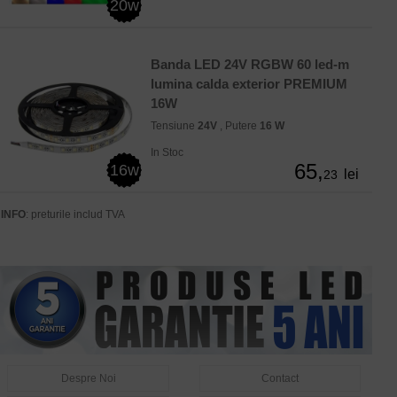
20w
Banda LED 24V RGBW 60 led-m
lumina calda exterior PREMIUM
16W
Tensiune
24V
, Putere
16 W
In Stoc
65,
16w
lei
23
INFO
: preturile includ TVA
Despre Noi
Contact