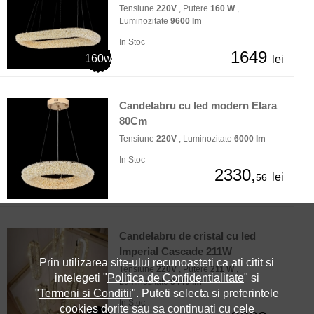
Tensiune
220V
, Putere
160 W
,
Luminozitate
9600 lm
In Stoc
1649
160w
lei
Candelabru cu led modern Elara
80Cm
Tensiune
220V
, Luminozitate
6000 lm
In Stoc
2330,
lei
56
Candelabru de cristal cu led
Imperial Cascade 211W
Prin utilizarea site-ului recunoasteti ca ati citit si
Tensiune
220V
, Putere
211 W
,
intelegeti "
Politica de Confidentialitate
" si
Luminozitate
8440 lm
"
Termeni si Conditii
". Puteti selecta si preferintele
In Stoc
cookies dorite sau sa continuati cu cele