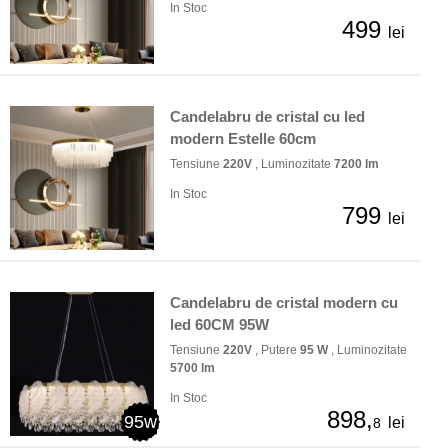
In Stoc
499
lei
Candelabru de cristal cu led
modern Estelle 60cm
Tensiune
220V
, Luminozitate
7200 lm
In Stoc
799
lei
Candelabru de cristal modern cu
led 60CM 95W
Tensiune
220V
, Putere
95 W
, Luminozitate
5700 lm
In Stoc
898,
95w
lei
8