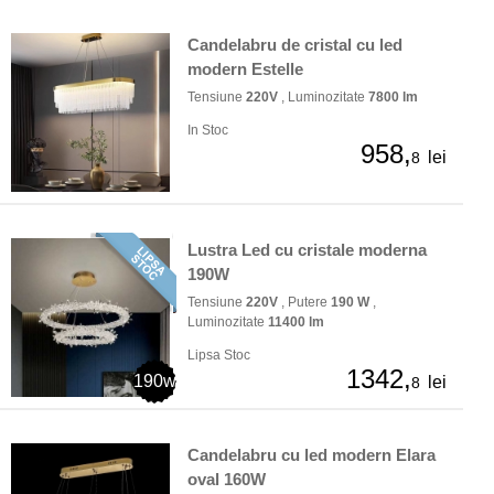
Candelabru de cristal cu led
modern Estelle
Tensiune
220V
, Luminozitate
7800 lm
In Stoc
958,
lei
8
Lustra Led cu cristale moderna
190W
Tensiune
220V
, Putere
190 W
,
Luminozitate
11400 lm
Lipsa Stoc
1342,
190w
lei
8
Candelabru cu led modern Elara
oval 160W