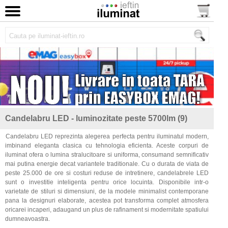
Candelabru LED - luminozitate peste 5700lm (9)
Candelabru LED reprezinta alegerea perfecta pentru iluminatul modern,
imbinand eleganta clasica cu tehnologia eficienta. Aceste corpuri de
iluminat ofera o lumina stralucitoare si uniforma, consumand semnificativ
mai putina energie decat variantele traditionale. Cu o durata de viata de
peste 25.000 de ore si costuri reduse de intretinere, candelabrele LED
sunt o investitie inteligenta pentru orice locuinta. Disponibile intr-o
varietate de stiluri si dimensiuni, de la modele minimalist contemporane
pana la designuri elaborate, acestea pot transforma complet atmosfera
oricarei incaperi, adaugand un plus de rafinament si modernitate spatiului
dumneavoastra.