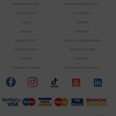
Informatii Utile LED
Intrebari Frecvente LED
Cum Comand?
Cum Platesc?
Livrare
Garantie
Sesizari
Returnare
Regimul DEEE
Politica de Confidentialitate
Despre Cookies
Termeni si Conditii
Certificate
Download
Showroom Bucuresti
Showroom Cluj-Napoca