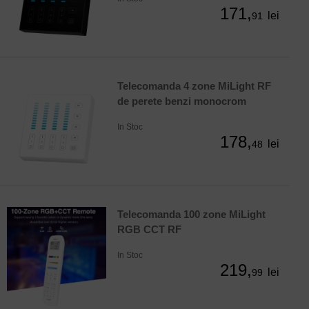
171,
lei
91
Telecomanda 4 zone MiLight RF
de perete benzi monocrom
In Stoc
178,
lei
48
Telecomanda 100 zone MiLight
RGB CCT RF
In Stoc
219,
lei
99