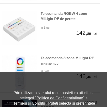
Telecomanda RGBW 4 zone
MiLight RF de perete
In Stoc
142,
lei
89
Telecomanda 8 zone MiLight RF
Tensiune
12V
In Stoc
146,
lei
46
Prin utilizarea site-ului recunoasteti ca ati citit si
intelegeti "
Politica de Confidentialitate
" si
Telecomanda 6 zone MiLight RGB
"
Termeni si Conditii
". Puteti selecta si preferintele