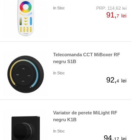
PRP: 114,62 lei
In Stoc
91,
lei
7
Telecomanda CCT MiBoxer RF
negru S1B
In Stoc
92,
lei
4
Variator de perete MiLight RF
negru K1B
In Stoc
94,
lei
17