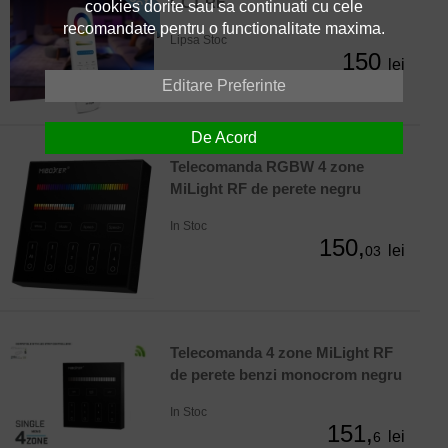
CCT RF
cookies dorite sau sa continuati cu cele
recomandate pentru o functionalitate maxima.
Lipsa Stoc
150
lei
Editare Preferinte
De Acord
Telecomanda RGBW 4 zone
MiLight RF de perete negru
In Stoc
150,
lei
03
Telecomanda 4 zone MiLight RF
de perete benzi monocrom negru
In Stoc
151,
lei
6