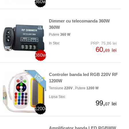
360w
Dimmer cu telecomanda 360W
360W
Putere
360 W
PRP: 75,86 lei
In Stoc
60,
lei
69
360w
Controler banda led RGB 220V RF
1200W
Tensiune
220V
, Putere
1200 W
Lipsa Stoc
99,
lei
07
1200w
Amplificator banda LED RGBWW