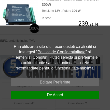
300W
Tensiune
12V
, Putere
300 W
In Stoc
239,
lei
91
300w
INFO
: preturile includ TVA
Prin utilizarea site-ului recunoasteti ca ati citit si
intelegeti "
Politica de Confidentialitate
" si
"
Termeni si Conditii
". Puteti selecta si preferintele
cookies dorite sau sa continuati cu cele
recomandate pentru o functionalitate maxima.
Editare Preferinte
Despre Noi
Contact
De Acord
Informatii Utile LED
Intrebari Frecvente LED
Cum Comand?
Cum Platesc?