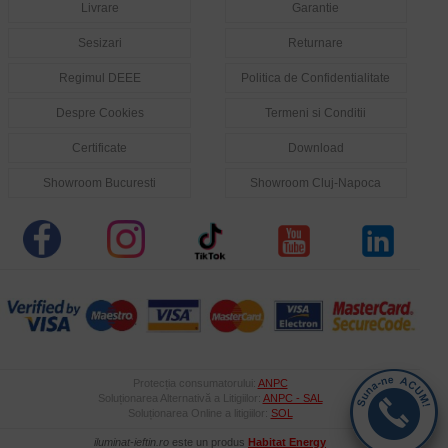
Livrare
Garantie
Sesizari
Returnare
Regimul DEEE
Politica de Confidentialitate
Despre Cookies
Termeni si Conditii
Certificate
Download
Showroom Bucuresti
Showroom Cluj-Napoca
Protecția consumatorului:
ANPC
Soluționarea Alternativă a Litigiilor:
ANPC - SAL
Soluționarea Online a litigiilor:
SOL
iluminat-ieftin.ro
este un produs
Habitat Energy