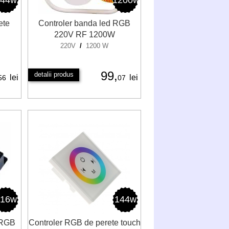
144w
1200w
ete
Controler banda led RGB
220V RF 1200W
220V
/
1200 W
99,
detalii produs
lei
lei
56
07
216w
144w
 RGB
Controler RGB de perete touch