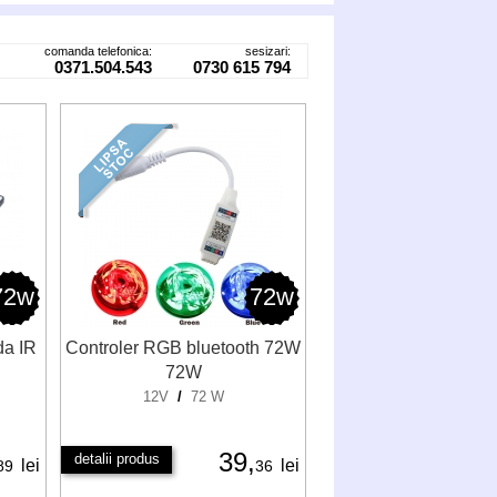
comanda telefonica:
sesizari:
0371.504.543
0730 615 794
72w
72w
da IR
Controler RGB bluetooth 72W
72W
12V
/
72 W
39,
detalii produs
lei
lei
89
36