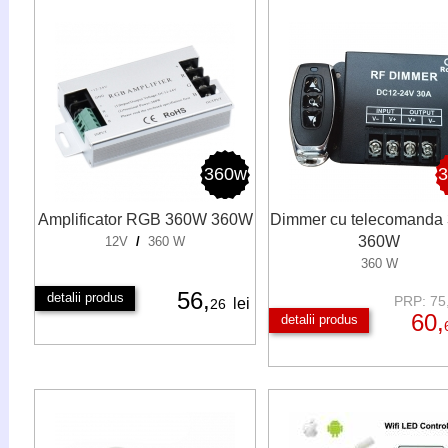
360w
Amplificator RGB 360W 360W
Dimmer cu telecomanda
360W
12V
/
360 W
360 W
56,
detalii produs
PRP: 75,
lei
26
60,
detalii produs