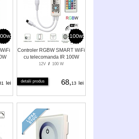
100w
100w
WiFi
Controler RGBW SMART WiFi
00W
cu telecomanda IR 100W
12V
/
100 W
68,
detalii produs
lei
lei
81
13