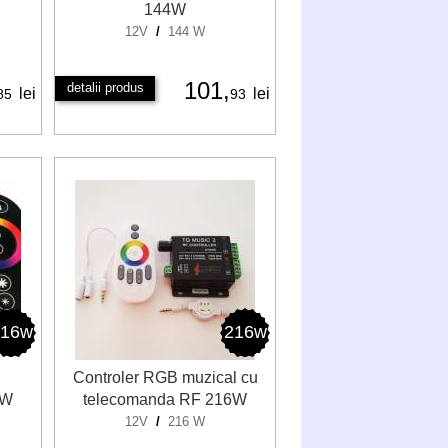
144W
12V
/
144 W
101,
detalii produs
lei
lei
85
93
216w
216w
Controler RGB muzical cu
6W
telecomanda RF 216W
12V
/
216 W