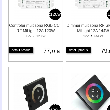
120w
Controler multizona RGB CCT
Dimmer multizona RF 
RF MiLight 12A 120W
MiLight 12A 144W
12V
/
120 W
12V
/
144 W
77,
79,
detalii produs
detalii produs
lei
53