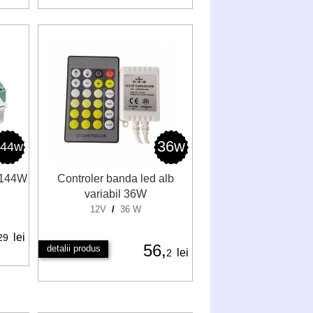
36w
144w
 144W
Controler banda led alb
variabil 36W
12V
/
36 W
lei
29
56,
detalii produs
lei
2