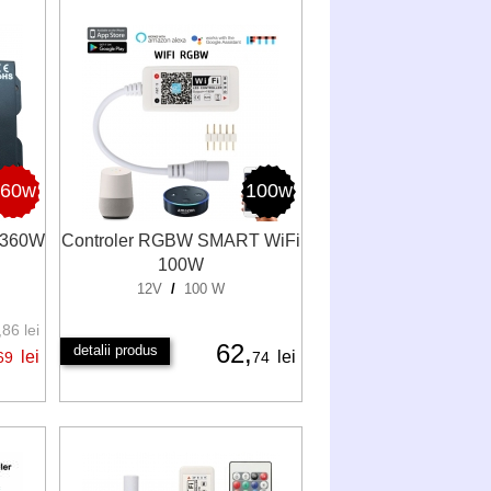
360w
100w
 360W
Controler RGBW SMART WiFi
100W
12V
/
100 W
86 lei
62,
detalii produs
lei
lei
69
74