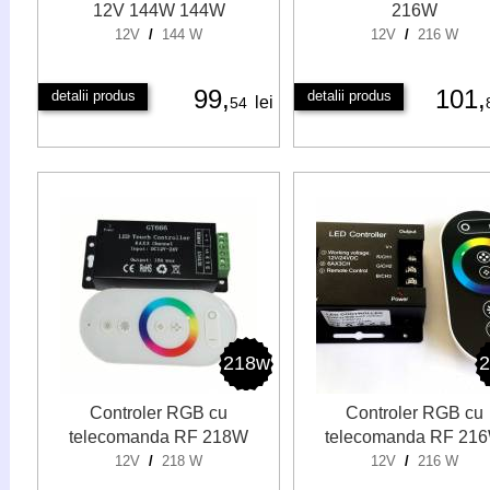
12V 144W 144W
216W
12V
/
144 W
12V
/
216 W
99,
101,
detalii produs
detalii produs
lei
54
218w
Controler RGB cu
Controler RGB cu
telecomanda RF 218W
telecomanda RF 21
12V
/
218 W
12V
/
216 W