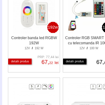
192w
Controler banda led RGBW
Controler RGB SMART 
192W
cu telecomanda IR 1
12V
/
192 W
12V
/
100 W
PRP: 77,44 lei
67,
67,
detalii produs
detalii produs
lei
22