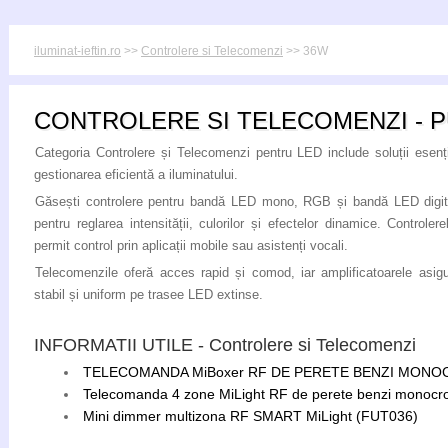
iluminat-ieftin.ro
>>
Controlere si Telecomenzi
>> 36W
CONTROLERE SI TELECOMENZI - 
Categoria Controlere și Telecomenzi pentru LED include soluții esenț
gestionarea eficientă a iluminatului.
Găsești controlere pentru bandă LED mono, RGB și bandă LED digita
pentru reglarea intensității, culorilor și efectelor dinamice. Control
permit control prin aplicații mobile sau asistenți vocali.
Telecomenzile oferă acces rapid și comod, iar amplificatoarele asig
stabil și uniform pe trasee LED extinse.
INFORMATII UTILE - Controlere si Telecomenzi
TELECOMANDA MiBoxer RF DE PERETE BENZI MON
Telecomanda 4 zone MiLight RF de perete benzi monoc
Mini dimmer multizona RF SMART MiLight (FUT036)