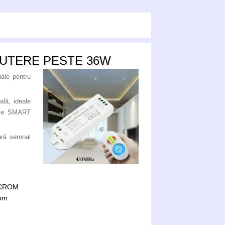
PUTERE PESTE 36W
iale pentru
lă, ideale
erele SMART
ură semnal
OCROM
rom