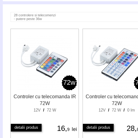
28 controlere si telecomenzi
- putere peste 36w
72w
Controler cu telecomanda IR
Controler cu telecoman
72W
72W
12V
/
72 W
12V
/
72 W
/
0 lm
16,
28,
detalii produs
detalii produs
lei
9