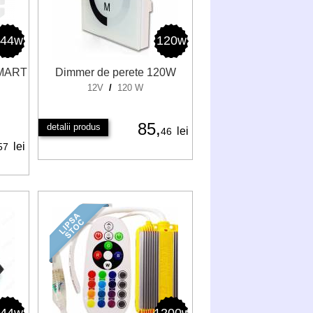
144w
120w
SMART
Dimmer de perete 120W
12V
/
120 W
85,
detalii produs
lei
46
lei
57