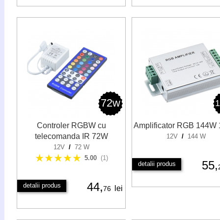
72w
Controler RGBW cu
Amplificator RGB 144W
telecomanda IR 72W
12V
/
144 W
12V
/
72 W
★★★★★
5.00
(1)
55,
detalii produs
44,
detalii produs
lei
76