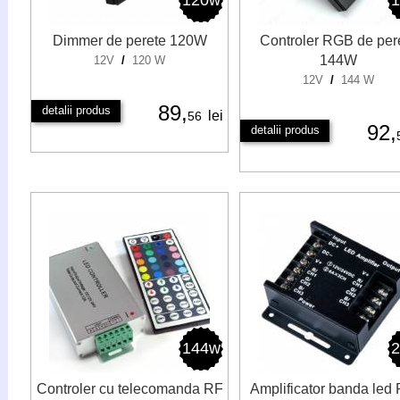
120w
Dimmer de perete 120W
Controler RGB de per
144W
12V
/
120 W
12V
/
144 W
89,
detalii produs
lei
56
92,
detalii produs
144w
Controler cu telecomanda RF
Amplificator banda led