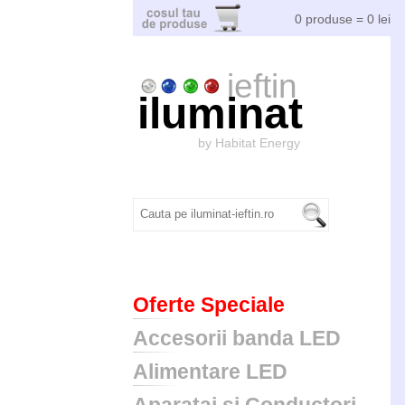
0 produse = 0 lei
ieftin
iluminat
by Habitat Energy
Oferte Speciale
Accesorii banda LED
Alimentare LED