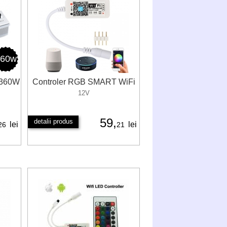
360w
 360W
Controler RGB SMART WiFi
12V
59,
detalii produs
lei
lei
26
21