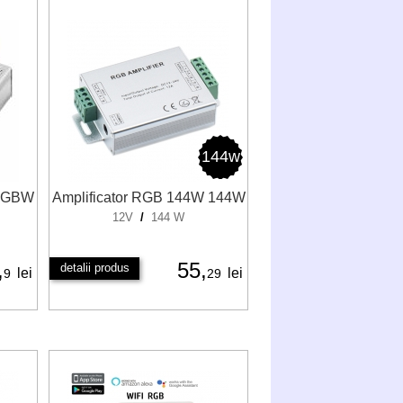
144w
 RGBW
Amplificator RGB 144W 144W
12V
/
144 W
,
55,
detalii produs
lei
lei
9
29