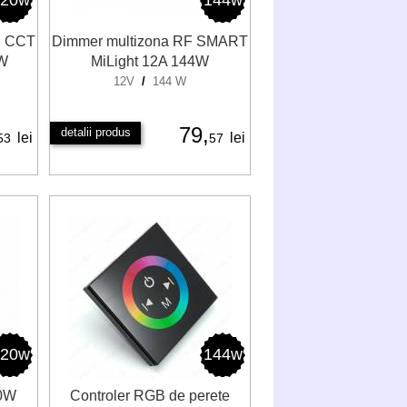
120w
144w
B CCT
Dimmer multizona RF SMART
0W
MiLight 12A 144W
12V
/
144 W
79,
detalii produs
lei
lei
53
57
120w
144w
20W
Controler RGB de perete