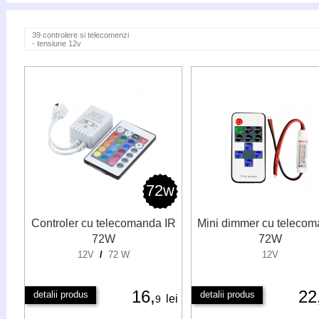
39 controlere si telecomenzi
- tensiune 12v
72w
Controler cu telecomanda IR
Mini dimmer cu teleco
72W
72W
12V
/
72 W
12V
16,
22
detalii produs
detalii produs
lei
9