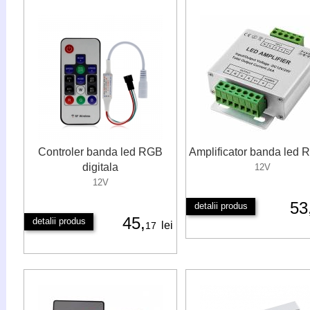
Controler banda led RGB
Amplificator banda led
digitala
12V
12V
53
detalii produs
45,
detalii produs
lei
17