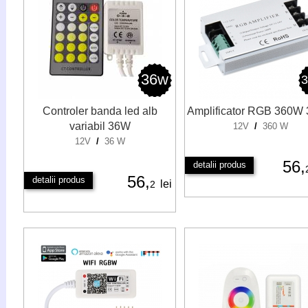
36w
Controler banda led alb
Amplificator RGB 360W
variabil 36W
12V
/
360 W
12V
/
36 W
56,
detalii produs
56,
detalii produs
lei
2