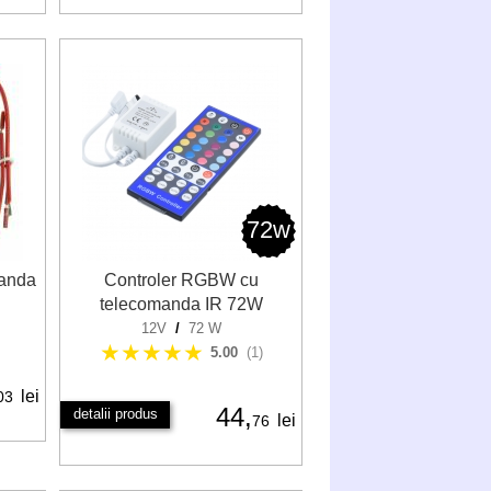
72w
manda
Controler RGBW cu
telecomanda IR 72W
12V
/
72 W
★★★★★
5.00
(1)
lei
03
44,
detalii produs
lei
76