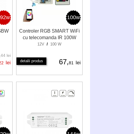
192w
100w
RGBW
Controler RGB SMART WiFi
cu telecomanda IR 100W
12V
/
100 W
44 lei
67,
detalii produs
lei
lei
22
81