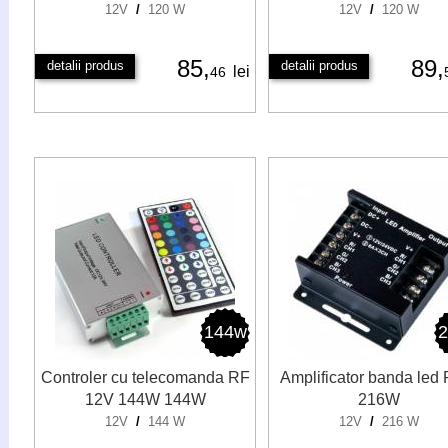
12V
/
120 W
12V
/
120 W
85,
89,
detalii produs
detalii produs
lei
46
144w
Controler cu telecomanda RF
Amplificator banda led
12V 144W 144W
216W
12V
/
144 W
12V
/
216 W