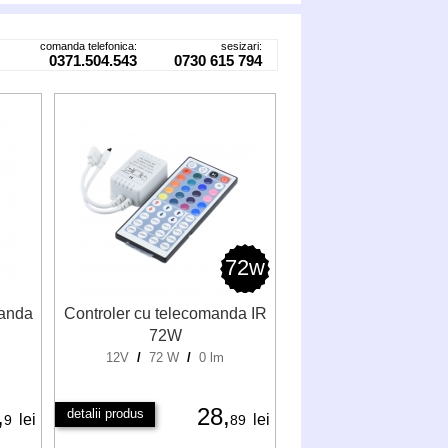
comanda telefonica:
sesizari:
0371.504.543
0730 615 794
72w
manda
Controler cu telecomanda IR
72W
12V
/
72 W
/
0 lm
,
28,
detalii produs
lei
lei
9
89