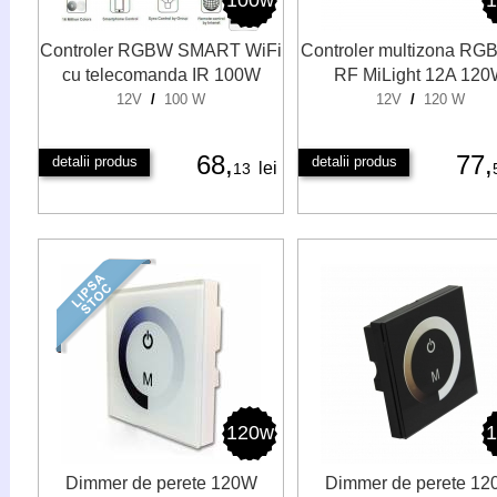
100w
Controler RGBW SMART WiFi
Controler multizona RG
cu telecomanda IR 100W
RF MiLight 12A 12
12V
/
100 W
12V
/
120 W
68,
77,
detalii produs
detalii produs
lei
13
120w
Dimmer de perete 120W
Dimmer de perete 1