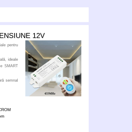
ENSIUNE 12V
iale pentru
lă, ideale
erele SMART
ură semnal
OCROM
rom