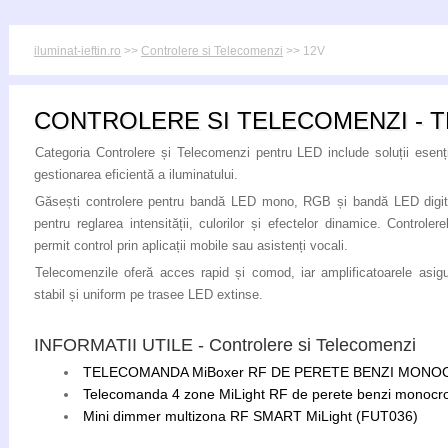
iluminat-ieftin.ro
>>
Controlere si Telecomenzi
>> 12V
CONTROLERE SI TELECOMENZI - T
Categoria Controlere și Telecomenzi pentru LED include soluții esenț
gestionarea eficientă a iluminatului.
Găsești controlere pentru bandă LED mono, RGB și bandă LED digita
pentru reglarea intensității, culorilor și efectelor dinamice. Control
permit control prin aplicații mobile sau asistenți vocali.
Telecomenzile oferă acces rapid și comod, iar amplificatoarele asig
stabil și uniform pe trasee LED extinse.
INFORMATII UTILE - Controlere si Telecomenzi
TELECOMANDA MiBoxer RF DE PERETE BENZI MON
Telecomanda 4 zone MiLight RF de perete benzi monoc
Mini dimmer multizona RF SMART MiLight (FUT036)