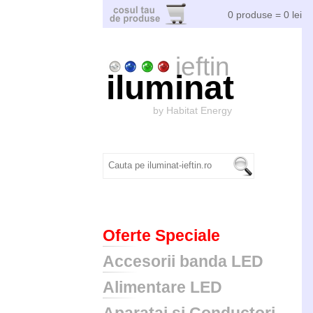
0 produse = 0 lei
ieftin
iluminat
by Habitat Energy
Oferte Speciale
Accesorii banda LED
Alimentare LED