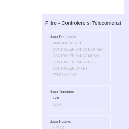
Filtre - Controlere si Telecomenzi
dupa Destinatie:
AMPLIFICATOARE
CONTROLER BANDA DIGITALA
CONTROLER BANDA MONO
CONTROLER BANDA RGB
CONTROLER SMART
TELECOMENZI
dupa Tensiune:
12V
220V
dupa Putere:
> 36 W