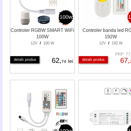
100w
Controler RGBW SMART WiFi
Controler banda led 
100W
192W
12V
/
100 W
12V
/
192 W
PRP: 77,
62,
67,
detalii produs
detalii produs
lei
74