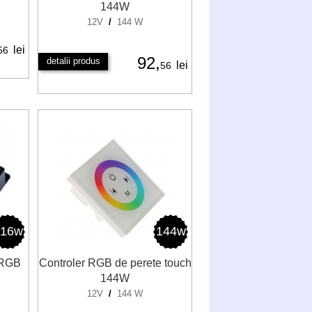
144W
12V
/
144 W
lei
56
92,
detalii produs
lei
56
216w
144w
 RGB
Controler RGB de perete touch
144W
12V
/
144 W