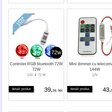
72w
Controler RGB bluetooth 72W
Mini dimmer cu teleco
72W
144W
12V
/
72 W
12V
39,
43,
detalii produs
detalii produs
lei
36