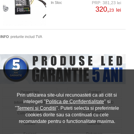
PRP: 381,23 lei
In Stoc
320,
lei
23
INFO
: preturile includ TVA
Despre Noi
Contact
Prin utilizarea site-ului recunoasteti ca ati citit si
intelegeti "
Politica de Confidentialitate
" si
Informatii Utile LED
Intrebari Frecvente LED
"
Termeni si Conditii
". Puteti selecta si preferintele
Cum Comand?
Cum Platesc?
cookies dorite sau sa continuati cu cele
recomandate pentru o functionalitate maxima.
Livrare
Garantie