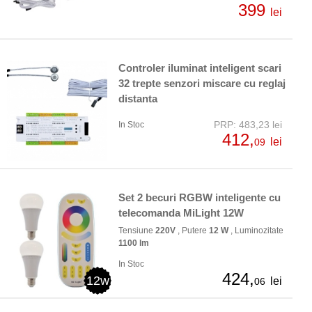
399
lei
Controler iluminat inteligent scari
32 trepte senzori miscare cu reglaj
distanta
PRP: 483,23 lei
In Stoc
412,
lei
09
Set 2 becuri RGBW inteligente cu
telecomanda MiLight 12W
Tensiune
220V
, Putere
12 W
, Luminozitate
1100 lm
In Stoc
424,
12w
lei
06