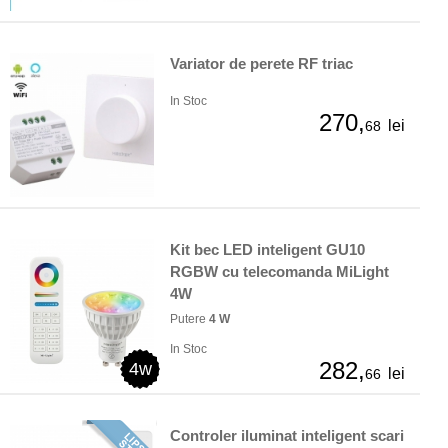
Variator de perete RF triac
In Stoc
270,
lei
68
Kit bec LED inteligent GU10
RGBW cu telecomanda MiLight
4W
Putere
4 W
In Stoc
282,
4w
lei
66
Controler iluminat inteligent scari