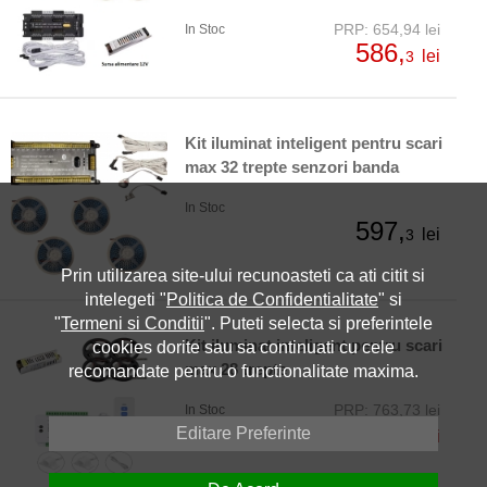
PRP: 654,94 lei
In Stoc
586,
lei
3
Kit iluminat inteligent pentru scari
max 32 trepte senzori banda
In Stoc
597,
lei
3
Prin utilizarea site-ului recunoasteti ca ati citit si
intelegeti "
Politica de Confidentialitate
" si
"
Termeni si Conditii
". Puteti selecta si preferintele
Kit iluminat inteligent pentru scari
cookies dorite sau sa continuati cu cele
max 28 trepte
recomandate pentru o functionalitate maxima.
PRP: 763,73 lei
In Stoc
696,
Editare Preferinte
lei
52