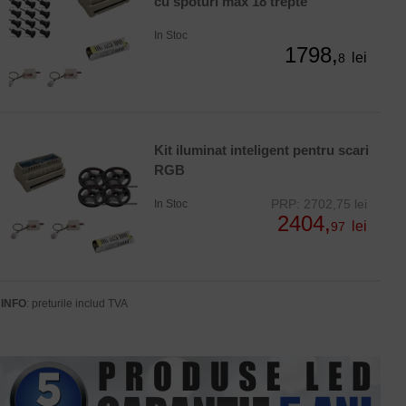
cu spoturi max 18 trepte
In Stoc
1798,
lei
8
Kit iluminat inteligent pentru scari
RGB
PRP: 2702,75 lei
In Stoc
2404,
lei
97
INFO
: preturile includ TVA