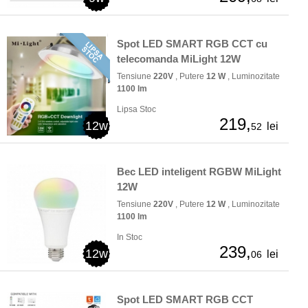
Spot LED SMART RGB CCT cu
telecomanda MiLight 12W
Tensiune
220V
, Putere
12 W
, Luminozitate
1100 lm
Lipsa Stoc
219,
12w
lei
52
Bec LED inteligent RGBW MiLight
12W
Tensiune
220V
, Putere
12 W
, Luminozitate
1100 lm
In Stoc
239,
12w
lei
06
Spot LED SMART RGB CCT