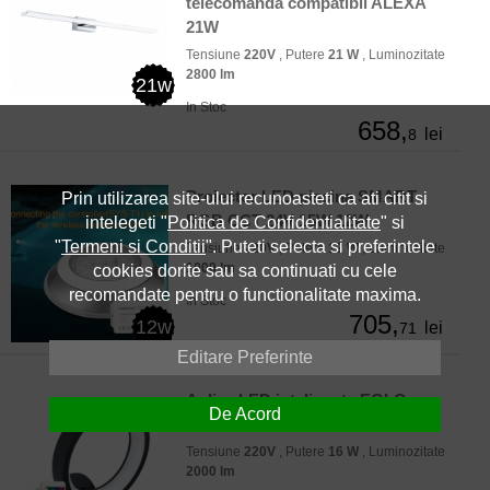
telecomanda compatibil ALEXA
21W
Tensiune
220V
, Putere
21 W
, Luminozitate
2800 lm
21w
In Stoc
658,
lei
8
Proiector LED piscina SMART
Prin utilizarea site-ului recunoasteti ca ati citit si
RGB CCT 24V 15W 12W
intelegeti "
Politica de Confidentialitate
" si
"
Termeni si Conditii
". Puteti selecta si preferintele
Tensiune
220V
, Putere
12 W
, Luminozitate
1000 lm
cookies dorite sau sa continuati cu cele
recomandate pentru o functionalitate maxima.
In Stoc
705,
12w
lei
71
Editare Preferinte
Aplica LED inteligenta EGLO
De Acord
MARGHERA-Z 900069 16W
Tensiune
220V
, Putere
16 W
, Luminozitate
2000 lm