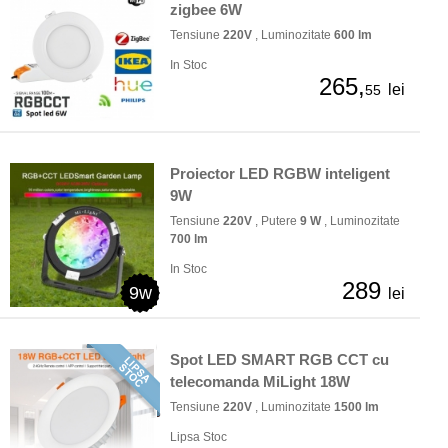
zigbee 6W
Tensiune
220V
, Luminozitate
600 lm
In Stoc
265,
lei
55
Proiector LED RGBW inteligent
9W
Tensiune
220V
, Putere
9 W
, Luminozitate
700 lm
In Stoc
289
9w
lei
Spot LED SMART RGB CCT cu
telecomanda MiLight 18W
Tensiune
220V
, Luminozitate
1500 lm
Lipsa Stoc