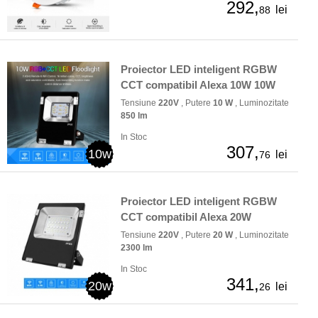
292,
lei
88
Proiector LED inteligent RGBW
CCT compatibil Alexa 10W 10W
Tensiune
220V
, Putere
10 W
, Luminozitate
850 lm
In Stoc
307,
10w
lei
76
Proiector LED inteligent RGBW
CCT compatibil Alexa 20W
Tensiune
220V
, Putere
20 W
, Luminozitate
2300 lm
In Stoc
341,
20w
lei
26