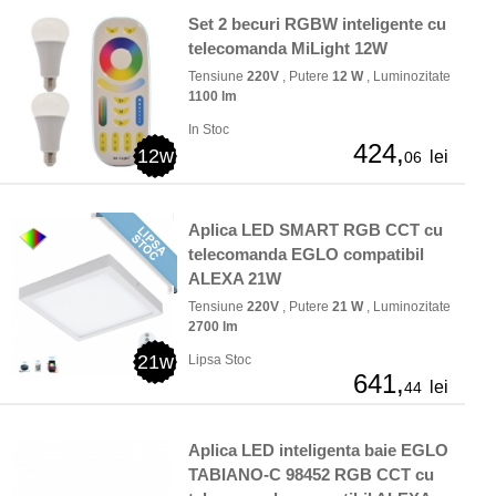
Set 2 becuri RGBW inteligente cu
telecomanda MiLight 12W
Tensiune
220V
, Putere
12 W
, Luminozitate
1100 lm
In Stoc
424,
12w
lei
06
Aplica LED SMART RGB CCT cu
telecomanda EGLO compatibil
ALEXA 21W
Tensiune
220V
, Putere
21 W
, Luminozitate
2700 lm
21w
Lipsa Stoc
641,
lei
44
Aplica LED inteligenta baie EGLO
TABIANO-C 98452 RGB CCT cu