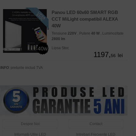
Panou LED 60x60 SMART RGB
CCT MiLight compatibil ALEXA
40W
Tensiune
220V
, Putere
40 W
, Luminozitate
2800 lm
40w
Lipsa Stoc
1197,
lei
56
INFO
: preturile includ TVA
Despre Noi
Contact
Informatii Utile LED
Intrebari Frecvente LED