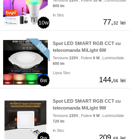
Tensiune
220V
, Putere
10 W
, Luminozitate
800 lm
In Stoc
77,
10w
lei
32
Spot LED SMART RGB CCT cu
telecomanda MiLight 6W
Tensiune
220V
, Putere
6 W
, Luminozitate
600 lm
Lipsa Stoc
144,
6w
lei
56
Spot LED SMART RGB CCT cu
telecomanda MiLight 9W
Tensiune
220V
, Putere
9 W
, Luminozitate
720 lm
In Stoc
209,
9w
lei
68