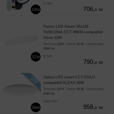
In Stoc
706,
16w
lei
8
Panou LED Smart 30x120
TURCONA-CCT 99836 compatibil
Alexa 32W
Tensiune
220V
, Putere
32 W
, Luminozitate
3800 lm
32w
In Stoc
790,
lei
8
Aplica LED smart CCT EGLO
compatibil ALEXA 39W
Tensiune
220V
, Putere
39 W
, Luminozitate
5400 lm
Lipsa Stoc
958,
39w
lei
8