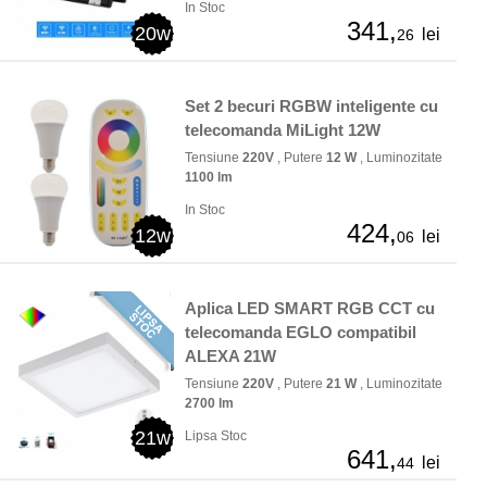
In Stoc
341,
20w
lei
26
Set 2 becuri RGBW inteligente cu
telecomanda MiLight 12W
Tensiune
220V
, Putere
12 W
, Luminozitate
1100 lm
In Stoc
424,
12w
lei
06
Aplica LED SMART RGB CCT cu
telecomanda EGLO compatibil
ALEXA 21W
Tensiune
220V
, Putere
21 W
, Luminozitate
2700 lm
21w
Lipsa Stoc
641,
lei
44