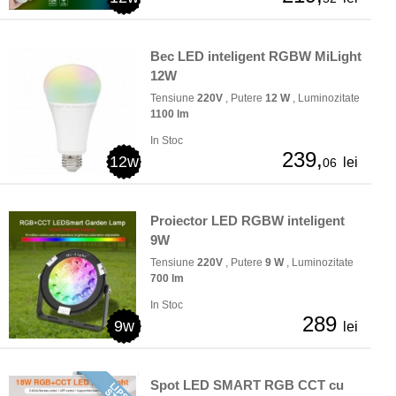
Bec LED inteligent RGBW MiLight
12W
Tensiune
220V
, Putere
12 W
, Luminozitate
1100 lm
In Stoc
239,
12w
lei
06
Proiector LED RGBW inteligent
9W
Tensiune
220V
, Putere
9 W
, Luminozitate
700 lm
In Stoc
289
9w
lei
Spot LED SMART RGB CCT cu