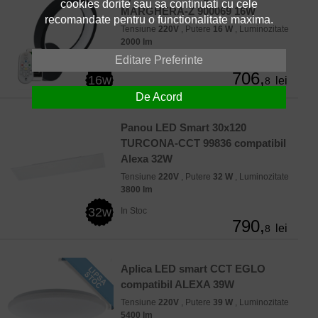
cookies dorite sau sa continuati cu cele
MARGHERA-Z 900069 16W
recomandate pentru o functionalitate maxima.
Tensiune
220V
, Putere
16 W
, Luminozitate
2000 lm
Editare Preferinte
In Stoc
706,
16w
lei
8
De Acord
Panou LED Smart 30x120
TURCONA-CCT 99836 compatibil
Alexa 32W
Tensiune
220V
, Putere
32 W
, Luminozitate
3800 lm
32w
In Stoc
790,
lei
8
Aplica LED smart CCT EGLO
compatibil ALEXA 39W
Tensiune
220V
, Putere
39 W
, Luminozitate
5400 lm