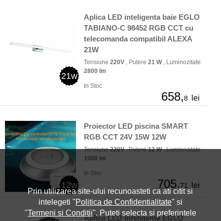
Aplica LED inteligenta baie EGLO
TABIANO-C 98452 RGB CCT cu
telecomanda compatibil ALEXA
21W
Tensiune
220V
, Putere
21 W
, Luminozitate
2800 lm
21w
In Stoc
658,
lei
8
Proiector LED piscina SMART
RGB CCT 24V 15W 12W
Tensiune
220V
, Putere
12 W
, Luminozitate
1000 lm
In Stoc
705,
12w
lei
71
Prin utilizarea site-ului recunoasteti ca ati citit si
intelegeti "
Politica de Confidentialitate
" si
"
Termeni si Conditii
". Puteti selecta si preferintele
Aplica LED inteligenta EGLO