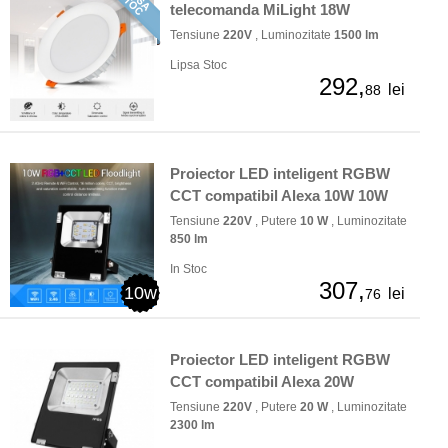
telecomanda MiLight 18W
Tensiune
220V
, Luminozitate
1500 lm
Lipsa Stoc
292,
lei
88
Proiector LED inteligent RGBW
CCT compatibil Alexa 10W 10W
Tensiune
220V
, Putere
10 W
, Luminozitate
850 lm
In Stoc
307,
10w
lei
76
Proiector LED inteligent RGBW
CCT compatibil Alexa 20W
Tensiune
220V
, Putere
20 W
, Luminozitate
2300 lm