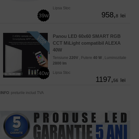
Lipsa Stoc
958,
39w
lei
8
Panou LED 60x60 SMART RGB
CCT MiLight compatibil ALEXA
40W
Tensiune
220V
, Putere
40 W
, Luminozitate
2800 lm
40w
Lipsa Stoc
1197,
lei
56
INFO
: preturile includ TVA