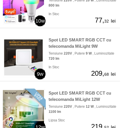
Tensiune
220V
, Putere
10 W
, Luminozitate
800 lm
In Stoc
77,
10w
lei
32
Spot LED SMART RGB CCT cu
telecomanda MiLight 9W
Tensiune
220V
, Putere
9 W
, Luminozitate
720 lm
In Stoc
209,
9w
lei
68
Spot LED SMART RGB CCT cu
telecomanda MiLight 12W
Tensiune
220V
, Putere
12 W
, Luminozitate
1100 lm
Lipsa Stoc
219,
12w
lei
52