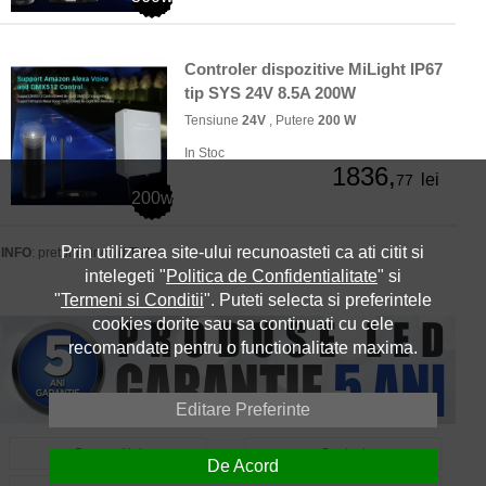
Controler dispozitive MiLight IP67
tip SYS 24V 8.5A 200W
Tensiune
24V
, Putere
200 W
In Stoc
1836,
lei
77
200w
Prin utilizarea site-ului recunoasteti ca ati citit si
INFO
: preturile includ TVA
intelegeti "
Politica de Confidentialitate
" si
"
Termeni si Conditii
". Puteti selecta si preferintele
cookies dorite sau sa continuati cu cele
recomandate pentru o functionalitate maxima.
Editare Preferinte
Despre Noi
Contact
De Acord