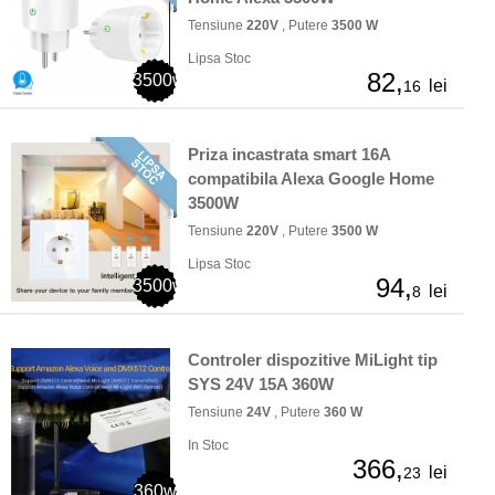
Tensiune
220V
, Putere
3500 W
Lipsa Stoc
82,
3500w
lei
16
Priza incastrata smart 16A
compatibila Alexa Google Home
3500W
Tensiune
220V
, Putere
3500 W
Lipsa Stoc
94,
3500w
lei
8
Controler dispozitive MiLight tip
SYS 24V 15A 360W
Tensiune
24V
, Putere
360 W
In Stoc
366,
lei
23
360w