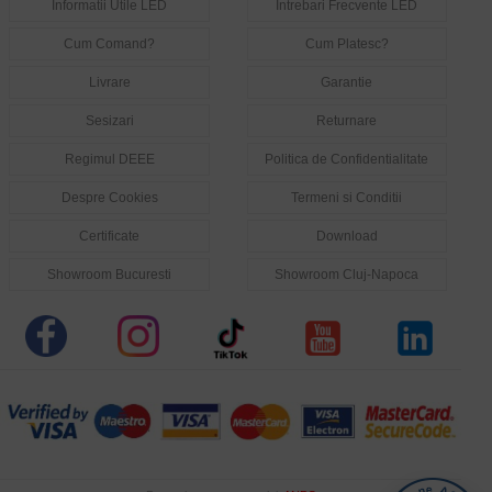
Informatii Utile LED
Intrebari Frecvente LED
Cum Comand?
Cum Platesc?
Livrare
Garantie
Sesizari
Returnare
Regimul DEEE
Politica de Confidentialitate
Despre Cookies
Termeni si Conditii
Certificate
Download
Showroom Bucuresti
Showroom Cluj-Napoca