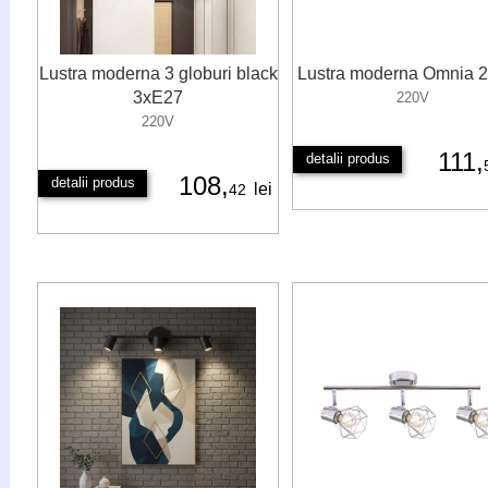
Lustra moderna 3 globuri black
Lustra moderna Omnia 
3xE27
220V
220V
111,
detalii produs
108,
detalii produs
lei
42