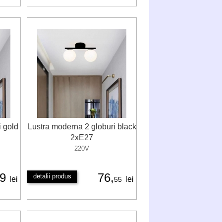
i gold
Lustra moderna 2 globuri black
2xE27
220V
69
76,
detalii produs
lei
lei
55