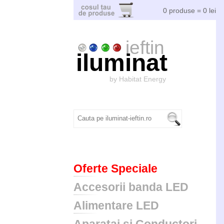
0 produse = 0 lei
ieftin
iluminat
by Habitat Energy
Oferte Speciale
Accesorii banda LED
Alimentare LED