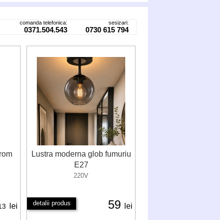
comanda telefonica:
sesizari:
0371.504.543
0730 615 794
crom
Lustra moderna glob fumuriu
E27
220V
59
detalii produs
lei
lei
13