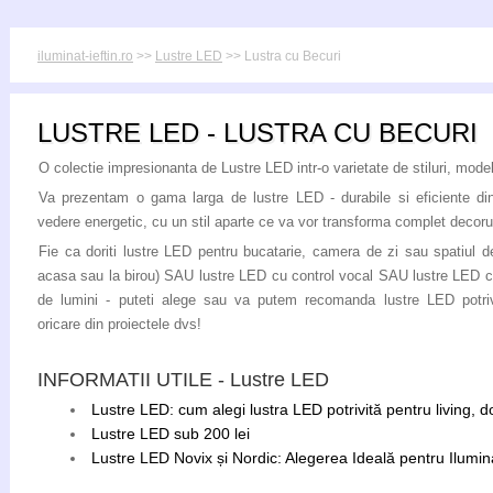
iluminat-ieftin.ro
>>
Lustre LED
>> Lustra cu Becuri
LUSTRE LED - LUSTRA CU BECURI
O colectie impresionanta de Lustre LED intr-o varietate de stiluri, modele
Va prezentam o gama larga de lustre LED - durabile si eficiente di
vedere energetic, cu un stil aparte ce va vor transforma complet decoru
Fie ca doriti lustre LED pentru bucatarie, camera de zi sau spatiul de
acasa sau la birou) SAU lustre LED cu control vocal SAU lustre LED c
de lumini - puteti alege sau va putem recomanda lustre LED potriv
oricare din proiectele dvs!
INFORMATII UTILE - Lustre LED
Lustre LED: cum alegi lustra LED potrivită pentru living, 
Lustre LED sub 200 lei
Lustre LED Novix și Nordic: Alegerea Ideală pentru Ilumina