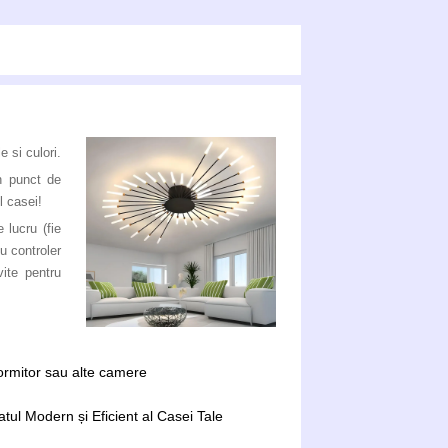
 si culori.
n punct de
l casei!
 lucru (fie
u controler
ite pentru
dormitor sau alte camere
tul Modern și Eficient al Casei Tale