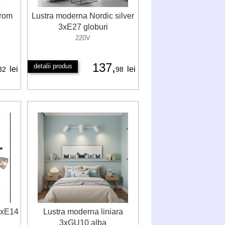
crom
Lustra moderna Nordic silver
3xE27 globuri
220V
137,
detalii produs
lei
lei
32
98
3xE14
Lustra moderna liniara
3xGU10 alba