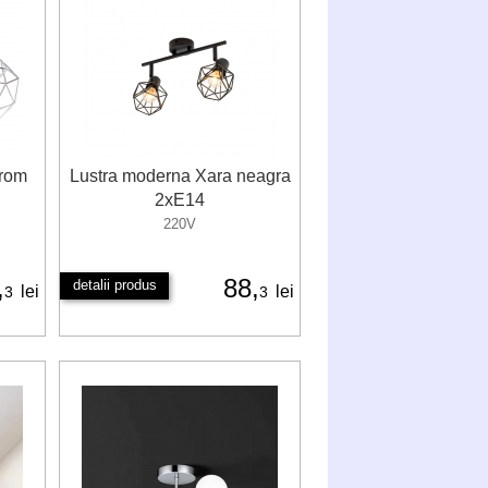
crom
Lustra moderna Xara neagra
2xE14
220V
,
88,
detalii produs
lei
lei
3
3