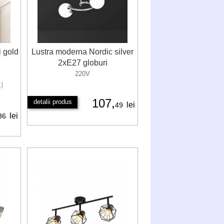
i gold
Lustra moderna Nordic silver
2xE27 globuri
220V
1)
107,
detalii produs
lei
49
lei
36