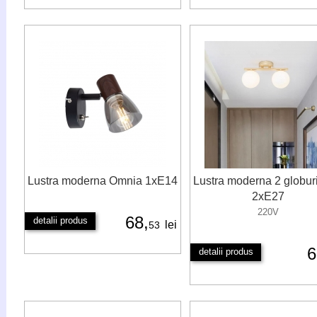
Lustra moderna Omnia 1xE14
Lustra moderna 2 globur
2xE27
220V
68,
detalii produs
lei
53
detalii produs