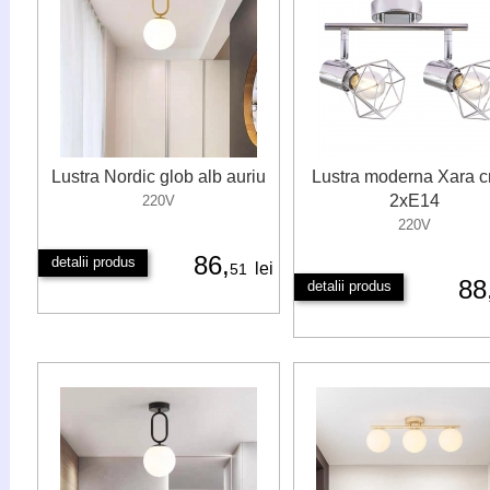
Lustra Nordic glob alb auriu
Lustra moderna Xara 
2xE14
220V
220V
86,
detalii produs
lei
51
88
detalii produs