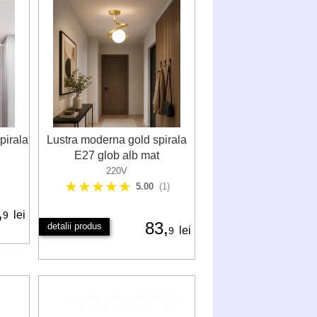
pirala
Lustra moderna gold spirala
E27 glob alb mat
220V
★★★★★
5.00
(1)
,
lei
9
83,
detalii produs
lei
9