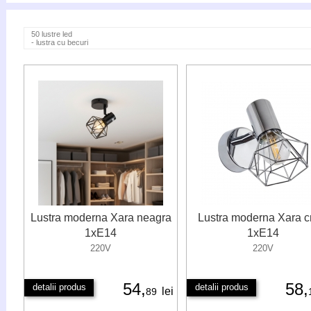
50 lustre led
- lustra cu becuri
Lustra moderna Xara neagra
Lustra moderna Xara 
1xE14
1xE14
220V
220V
54,
58,
detalii produs
detalii produs
lei
89