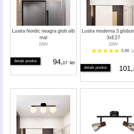
Lustra Nordic neagra glob alb
Lustra moderna 3 globur
mat
3xE27
220V
220V
★★★★★
5.00
(
94,
detalii produs
lei
07
101,
detalii produs