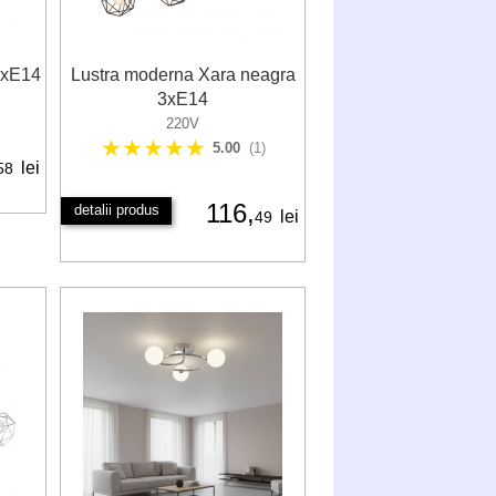
2xE14
Lustra moderna Xara neagra
3xE14
220V
★★★★★
5.00
(1)
lei
58
116,
detalii produs
lei
49