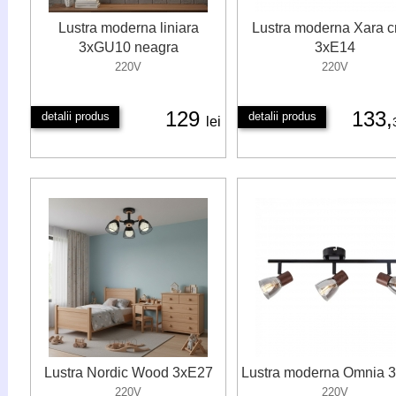
Lustra moderna liniara
Lustra moderna Xara 
3xGU10 neagra
3xE14
220V
220V
129
133,
detalii produs
detalii produs
lei
Lustra Nordic Wood 3xE27
Lustra moderna Omnia 
220V
220V