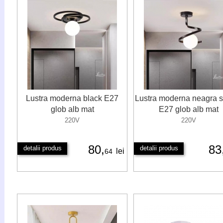
Lustra moderna black E27
Lustra moderna neagra s
glob alb mat
E27 glob alb mat
220V
220V
80,
83
detalii produs
detalii produs
lei
64