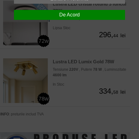
Lustra LED cristal rotund 3 functii
72W
De Acord
Tensiune
220V
, Putere
72 W
Lipsa Stoc
296,
lei
44
72w
Lustra LED Lumix Gold 78W
Tensiune
220V
, Putere
78 W
, Luminozitate
4600 lm
In Stoc
334,
lei
58
78w
INFO
: preturile includ TVA