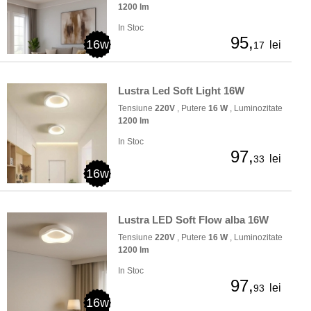
1200 lm
In Stoc
95,
16w
lei
17
Lustra Led Soft Light 16W
Tensiune
220V
, Putere
16 W
, Luminozitate
1200 lm
In Stoc
97,
lei
33
16w
Lustra LED Soft Flow alba 16W
Tensiune
220V
, Putere
16 W
, Luminozitate
1200 lm
In Stoc
97,
lei
93
16w