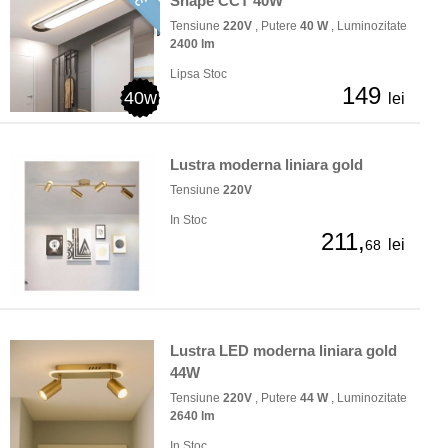
Shape CCT 40W
Tensiune
220V
, Putere
40 W
, Luminozitate
2400 lm
Lipsa Stoc
149
40w
lei
Lustra moderna liniara gold
Tensiune
220V
In Stoc
211,
lei
68
Lustra LED moderna liniara gold
44W
Tensiune
220V
, Putere
44 W
, Luminozitate
2640 lm
In Stoc