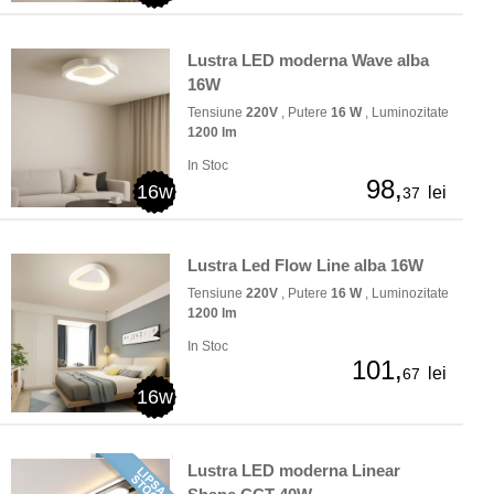
Lustra LED moderna Wave alba
16W
Tensiune
220V
, Putere
16 W
, Luminozitate
1200 lm
In Stoc
98,
16w
lei
37
Lustra Led Flow Line alba 16W
Tensiune
220V
, Putere
16 W
, Luminozitate
1200 lm
In Stoc
101,
lei
67
16w
Lustra LED moderna Linear