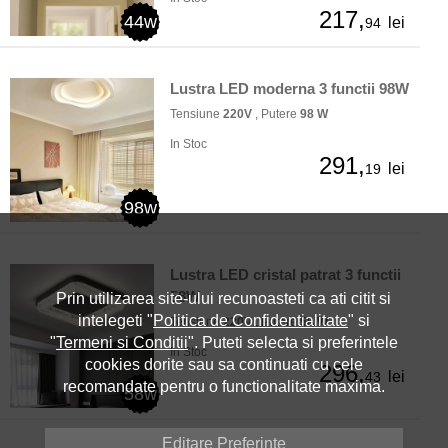
217,
44w
lei
94
Lustra LED moderna 3 functii 98W
Tensiune
220V
, Putere
98 W
In Stoc
291,
lei
19
98w
Lustra LED cristal patrat 3 functii
58W
Prin utilizarea site-ului recunoasteti ca ati citit si
intelegeti "
Politica de Confidentialitate
" si
Tensiune
220V
, Putere
58 W
"
Termeni si Conditii
". Puteti selecta si preferintele
In Stoc
cookies dorite sau sa continuati cu cele
296,
lei
43
recomandate pentru o functionalitate maxima.
58w
Editare Preferinte