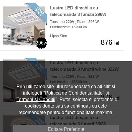
Lustra LED dimabila cu
telecomanda 3 functii 296W
Tensiune
220V
, Putere
296 W
,
Luminozitate
15000 lm
Lipsa Stoc
876
296w
lei
Lustra LED dimabila cu
telecomanda 3 functii white 322W
Tensiune
220V
, Putere
322 W
,
Luminozitate
16500 lm
Prin utilizarea site-ului recunoasteti ca ati citit si
Lipsa Stoc
intelegeti "
Politica de Confidentialitate
" si
876
322w
lei
"
Termeni si Conditii
". Puteti selecta si preferintele
cookies dorite sau sa continuati cu cele
recomandate pentru o functionalitate maxima.
Lustra LED dimabila cu
telecomanda 3 functii 350W
Editare Preferinte
Tensiune
220V
, Putere
350 W
,