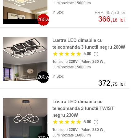
Luminozitate
15000 lm
PRP: 457,73 lei
In Stoc
366,
260w
lei
18
Lustra LED dimabila cu
telecomanda 3 functii negru 260W
★★★★★
5.00
(1)
Tensiune
220V
, Putere
260 W
,
Luminozitate
15000 lm
260w
In Stoc
372,
lei
75
Lustra LED dimabila cu
telecomanda 3 functii TWIST
negru 230W
★★★★★
5.00
(1)
Tensiune
220V
, Putere
230 W
,
Luminozitate
16000 lm