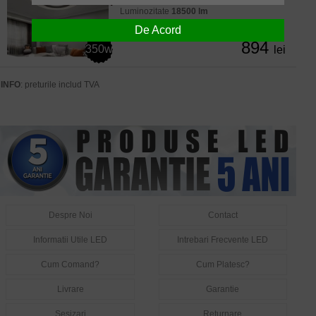
Luminozitate
18500 lm
De Acord
Lipsa Stoc
894
350w
lei
INFO
: preturile includ TVA
Despre Noi
Contact
Informatii Utile LED
Intrebari Frecvente LED
Cum Comand?
Cum Platesc?
Livrare
Garantie
Sesizari
Returnare