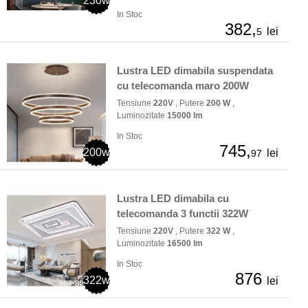
230w
In Stoc
382,
lei
5
Lustra LED dimabila suspendata
cu telecomanda maro 200W
Tensiune
220V
, Putere
200 W
,
Luminozitate
15000 lm
In Stoc
745,
200w
lei
97
Lustra LED dimabila cu
telecomanda 3 functii 322W
Tensiune
220V
, Putere
322 W
,
Luminozitate
16500 lm
In Stoc
876
322w
lei