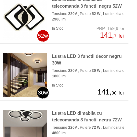
telecomanda 3 functii negru 52W
Tensiune
220V
, Putere
52 W
, Luminozitate
2900 lm
PRP: 159,9 lei
In Stoc
141,
52w
lei
7
Lustra LED 3 functii decor negru
30W
Tensiune
220V
, Putere
30 W
, Luminozitate
1800 lm
In Stoc
141,
30w
lei
96
Lustra LED dimabila cu
telecomanda 3 functii negru 72W
Tensiune
220V
, Putere
72 W
, Luminozitate
4800 lm