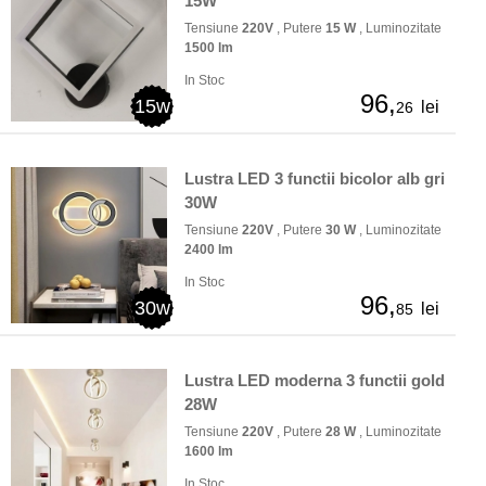
15W
Tensiune
220V
, Putere
15 W
, Luminozitate
1500 lm
In Stoc
96,
15w
lei
26
Lustra LED 3 functii bicolor alb gri
30W
Tensiune
220V
, Putere
30 W
, Luminozitate
2400 lm
In Stoc
96,
30w
lei
85
Lustra LED moderna 3 functii gold
28W
Tensiune
220V
, Putere
28 W
, Luminozitate
1600 lm
In Stoc