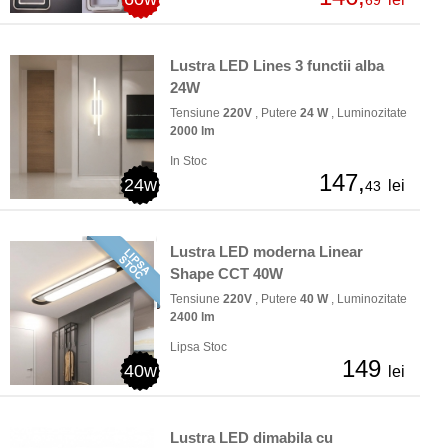
69
Lustra LED Lines 3 functii alba
24W
Tensiune
220V
, Putere
24 W
, Luminozitate
2000 lm
In Stoc
147,
24w
lei
43
Lustra LED moderna Linear
Shape CCT 40W
Tensiune
220V
, Putere
40 W
, Luminozitate
2400 lm
Lipsa Stoc
149
40w
lei
Lustra LED dimabila cu