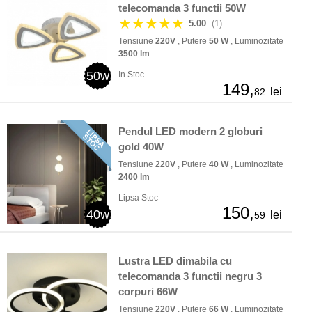
telecomanda 3 functii 50W
★★★★★
5.00
(1)
Tensiune
220V
, Putere
50 W
, Luminozitate
3500 lm
50w
In Stoc
149,
lei
82
Pendul LED modern 2 globuri
gold 40W
Tensiune
220V
, Putere
40 W
, Luminozitate
2400 lm
Lipsa Stoc
150,
40w
lei
59
Lustra LED dimabila cu
telecomanda 3 functii negru 3
corpuri 66W
Tensiune
220V
, Putere
66 W
, Luminozitate