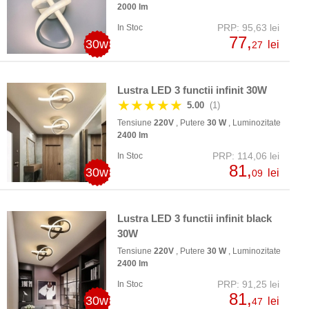
2000 lm
PRP: 95,63 lei
In Stoc
77,
30w
lei
27
Lustra LED 3 functii infinit 30W
★★★★★
5.00
(1)
Tensiune
220V
, Putere
30 W
, Luminozitate
2400 lm
PRP: 114,06 lei
In Stoc
81,
30w
lei
09
Lustra LED 3 functii infinit black
30W
Tensiune
220V
, Putere
30 W
, Luminozitate
2400 lm
PRP: 91,25 lei
In Stoc
81,
30w
lei
47