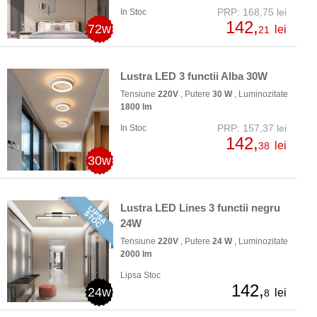
PRP: 168,75 lei
In Stoc
142,
72w
lei
21
Lustra LED 3 functii Alba 30W
Tensiune
220V
, Putere
30 W
, Luminozitate
1800 lm
PRP: 157,37 lei
In Stoc
142,
lei
38
30w
Lustra LED Lines 3 functii negru
24W
Tensiune
220V
, Putere
24 W
, Luminozitate
2000 lm
Lipsa Stoc
142,
24w
lei
8