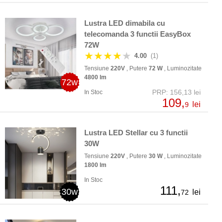
Lustra LED dimabila cu
telecomanda 3 functii EasyBox
72W
★★★★
★
4.00
(1)
Tensiune
220V
, Putere
72 W
, Luminozitate
4800 lm
72w
PRP: 156,13 lei
In Stoc
109,
lei
9
Lustra LED Stellar cu 3 functii
30W
Tensiune
220V
, Putere
30 W
, Luminozitate
1800 lm
In Stoc
111,
30w
lei
72