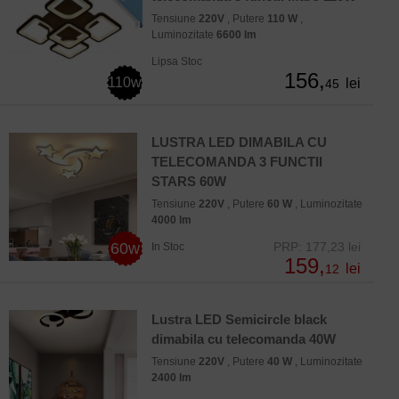
Tensiune
220V
, Putere
110 W
,
Luminozitate
6600 lm
Lipsa Stoc
156,
110w
lei
45
LUSTRA LED DIMABILA CU
TELECOMANDA 3 FUNCTII
STARS 60W
Tensiune
220V
, Putere
60 W
, Luminozitate
4000 lm
60w
PRP: 177,23 lei
In Stoc
159,
lei
12
Lustra LED Semicircle black
dimabila cu telecomanda 40W
Tensiune
220V
, Putere
40 W
, Luminozitate
2400 lm