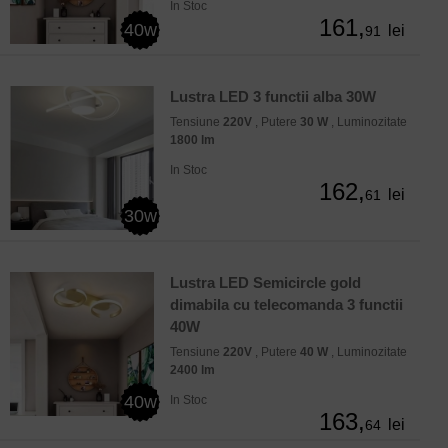
In Stoc
161,
40w
lei
91
Lustra LED 3 functii alba 30W
Tensiune
220V
, Putere
30 W
, Luminozitate
1800 lm
In Stoc
162,
lei
61
30w
Lustra LED Semicircle gold
dimabila cu telecomanda 3 functii
40W
Tensiune
220V
, Putere
40 W
, Luminozitate
2400 lm
40w
In Stoc
163,
lei
64