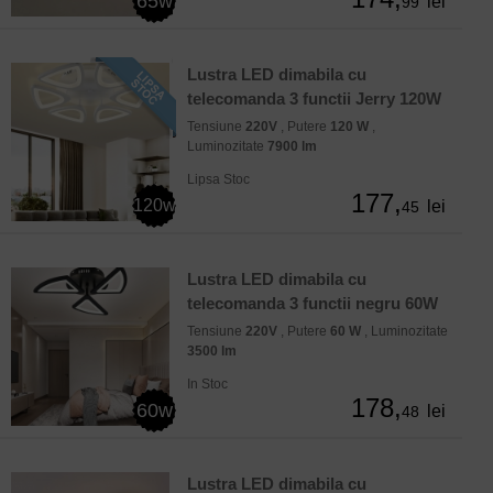
65w
lei
99
Lustra LED dimabila cu
telecomanda 3 functii Jerry 120W
Tensiune
220V
, Putere
120 W
,
Luminozitate
7900 lm
Lipsa Stoc
177,
120w
lei
45
Lustra LED dimabila cu
telecomanda 3 functii negru 60W
Tensiune
220V
, Putere
60 W
, Luminozitate
3500 lm
In Stoc
178,
60w
lei
48
Lustra LED dimabila cu