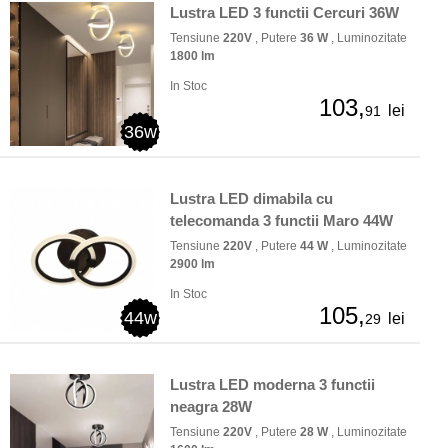
Lustra LED 3 functii Cercuri 36W
Tensiune
220V
, Putere
36 W
, Luminozitate
1800 lm
In Stoc
103,
lei
91
36w
Lustra LED dimabila cu
telecomanda 3 functii Maro 44W
Tensiune
220V
, Putere
44 W
, Luminozitate
2900 lm
In Stoc
105,
44w
lei
29
Lustra LED moderna 3 functii
neagra 28W
Tensiune
220V
, Putere
28 W
, Luminozitate