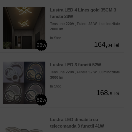
Lustra LED 4 Lines gold 35CM 3
functii 28W
Tensiune
220V
, Putere
28 W
, Luminozitate
2000 lm
In Stoc
164,
28w
lei
04
Lustra LED 3 functii 52W
Tensiune
220V
, Putere
52 W
, Luminozitate
3000 lm
In Stoc
168,
lei
5
52w
Lustra LED dimabila cu
telecomanda 3 functii 41W