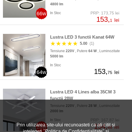
4800 lm
66w
PRP: 173,75 lei
In Stoc
153,
lei
1
Lustra LED 3 functii Kanat 64W
★★★★★
5.00
(1)
Tensiune
220V
, Putere
64 W
, Luminozitate
5000 lm
In Stoc
153,
64w
lei
75
Lustra LED 4 Lines alba 35CM 3
functii 28W
Tensiune
220V
, Putere
28 W
, Luminozitate
2000 lm
PRP: 167,87 lei
In Stoc
154,
Prin utilizarea site-ului recunoasteti ca ati citit si
28w
lei
48
intelegeti "
Politica de Confidentialitate
" si