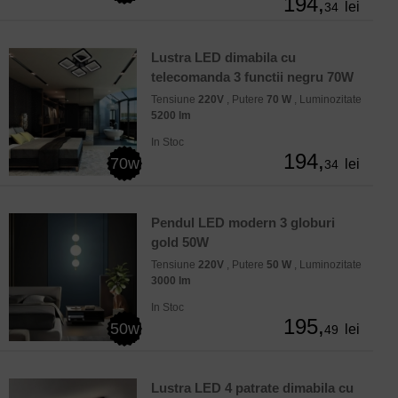
194,
lei
34
Lustra LED dimabila cu
telecomanda 3 functii negru 70W
Tensiune
220V
, Putere
70 W
, Luminozitate
5200 lm
In Stoc
194,
70w
lei
34
Pendul LED modern 3 globuri
gold 50W
Tensiune
220V
, Putere
50 W
, Luminozitate
3000 lm
In Stoc
195,
50w
lei
49
Lustra LED 4 patrate dimabila cu