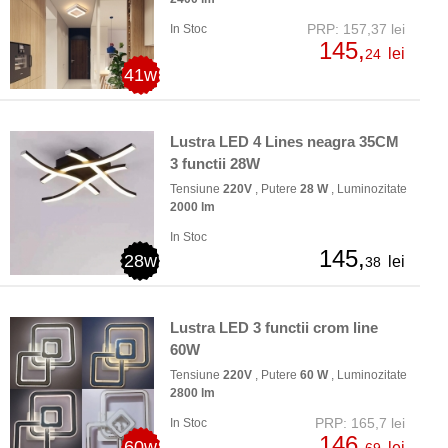
PRP: 157,37 lei
In Stoc
145,
lei
24
41w
Lustra LED 4 Lines neagra 35CM
3 functii 28W
Tensiune
220V
, Putere
28 W
, Luminozitate
2000 lm
In Stoc
145,
28w
lei
38
Lustra LED 3 functii crom line
60W
Tensiune
220V
, Putere
60 W
, Luminozitate
2800 lm
PRP: 165,7 lei
In Stoc
146,
60w
lei