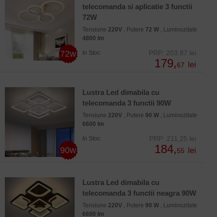
telecomanda si aplicatie 3 functii
72W
Tensiune
220V
, Putere
72 W
, Luminozitate
4800 lm
72w
PRP: 203,87 lei
In Stoc
179,
lei
67
Lustra Led dimabila cu
telecomanda 3 functii 90W
Tensiune
220V
, Putere
90 W
, Luminozitate
6600 lm
PRP: 211,25 lei
In Stoc
184,
90w
lei
55
Lustra Led dimabila cu
telecomanda 3 functii neagra 90W
Tensiune
220V
, Putere
90 W
, Luminozitate
6600 lm