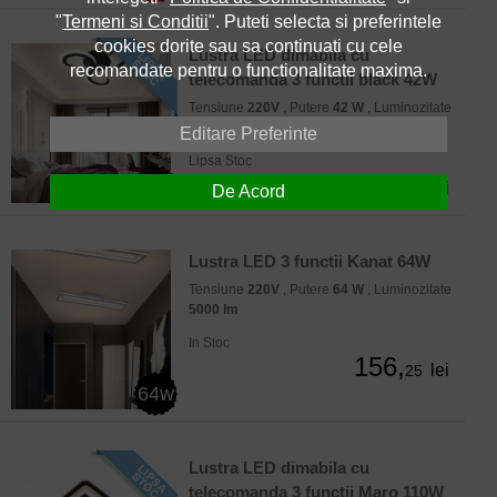
"
Termeni si Conditii
". Puteti selecta si preferintele
cookies dorite sau sa continuati cu cele
Lustra LED dimabila cu
recomandate pentru o functionalitate maxima.
telecomanda 3 functii black 42W
Tensiune
220V
, Putere
42 W
, Luminozitate
2000 lm
Editare Preferinte
Lipsa Stoc
156
42w
lei
De Acord
Lustra LED 3 functii Kanat 64W
Tensiune
220V
, Putere
64 W
, Luminozitate
5000 lm
In Stoc
156,
lei
25
64w
Lustra LED dimabila cu
telecomanda 3 functii Maro 110W