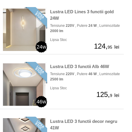
Lustra LED Lines 3 functii gold
24W
Tensiune
220V
, Putere
24 W
, Luminozitate
2000 lm
Lipsa Stoc
124,
24w
lei
95
Lustra LED 3 functii Alb 46W
Tensiune
220V
, Putere
46 W
, Luminozitate
2500 lm
Lipsa Stoc
125,
lei
9
46w
Lustra LED 3 functii decor negru
41W