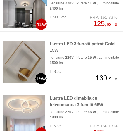
Tensiune
220V
, Putere
41 W
, Luminozitate
2400 lm
PRP: 151,73 lei
Lipsa Stoc
125,
41w
lei
93
Lustra LED 3 functii patrat Gold
15W
Tensiune
220V
, Putere
15 W
, Luminozitate
1500 lm
In Stoc
130,
15w
lei
9
Lustra LED dimabila cu
telecomanda 3 functii 66W
Tensiune
220V
, Putere
66 W
, Luminozitate
4800 lm
PRP: 156,13 lei
In Stoc