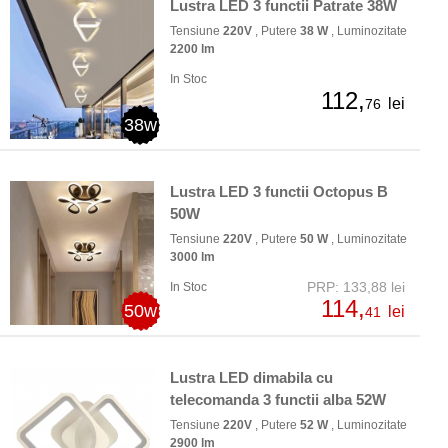
Lustra LED 3 functii Patrate 38W
Tensiune
220V
, Putere
38 W
, Luminozitate
2200 lm
In Stoc
112,
lei
76
38w
Lustra LED 3 functii Octopus B
50W
Tensiune
220V
, Putere
50 W
, Luminozitate
3000 lm
PRP: 133,88 lei
In Stoc
114,
50w
lei
41
Lustra LED dimabila cu
telecomanda 3 functii alba 52W
Tensiune
220V
, Putere
52 W
, Luminozitate
2900 lm