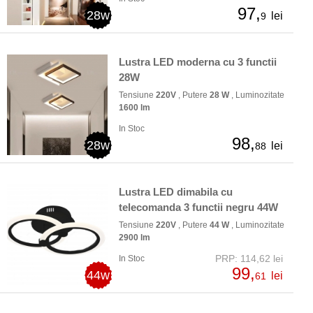
97,
28w
lei
9
Lustra LED moderna cu 3 functii
28W
Tensiune
220V
, Putere
28 W
, Luminozitate
1600 lm
In Stoc
98,
28w
lei
88
Lustra LED dimabila cu
telecomanda 3 functii negru 44W
Tensiune
220V
, Putere
44 W
, Luminozitate
2900 lm
PRP: 114,62 lei
In Stoc
99,
44w
lei
61