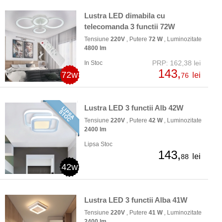
Lustra LED dimabila cu
telecomanda 3 functii 72W
Tensiune
220V
, Putere
72 W
, Luminozitate
4800 lm
PRP: 162,38 lei
In Stoc
143,
72w
lei
76
Lustra LED 3 functii Alb 42W
Tensiune
220V
, Putere
42 W
, Luminozitate
2400 lm
Lipsa Stoc
143,
lei
88
42w
Lustra LED 3 functii Alba 41W
Tensiune
220V
, Putere
41 W
, Luminozitate
2400 lm