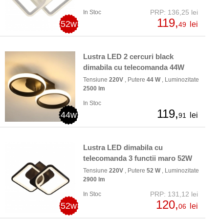
PRP: 136,25 lei
In Stoc
119,
52w
lei
49
Lustra LED 2 cercuri black
dimabila cu telecomanda 44W
Tensiune
220V
, Putere
44 W
, Luminozitate
2500 lm
In Stoc
119,
44w
lei
91
Lustra LED dimabila cu
telecomanda 3 functii maro 52W
Tensiune
220V
, Putere
52 W
, Luminozitate
2900 lm
PRP: 131,12 lei
In Stoc
120,
52w
lei
06