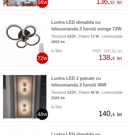
136,
66w
lei
92
Lustra LED dimabila cu
telecomanda 3 functii wenge 72W
Tensiune
220V
, Putere
72 W
, Luminozitate
4800 lm
PRP: 165,62 lei
In Stoc
138,
72w
lei
8
Lustra LED 2 patrate cu
telecomanda 3 functii 48W
Tensiune
220V
, Putere
48 W
, Luminozitate
2500 lm
In Stoc
140,
48w
lei
4
Lustra LED dimabila cu