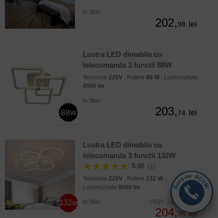
In Stoc
202,
lei
98
Lustra LED dimabila cu
telecomanda 3 functii 88W
Tensiune
220V
, Putere
88 W
, Luminozitate
4500 lm
In Stoc
203,
88w
lei
74
Lustra LED dimabila cu
telecomanda 3 functii 132W
★★★★★
5.00
(1)
Tensiune
220V
, Putere
132 W
,
Luminozitate
9000 lm
PRP: 248,75 lei
132w
In Stoc
204,
lei
75