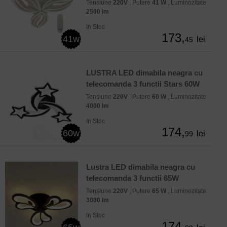
Tensiune
220V
, Putere
41 W
, Luminozitate
2500 lm
In Stoc
173,
41w
lei
45
LUSTRA LED dimabila neagra cu
telecomanda 3 functii Stars 60W
Tensiune
220V
, Putere
60 W
, Luminozitate
4000 lm
In Stoc
174,
60w
lei
99
Lustra LED dimabila neagra cu
telecomanda 3 functii 65W
Tensiune
220V
, Putere
65 W
, Luminozitate
3000 lm
In Stoc
174,