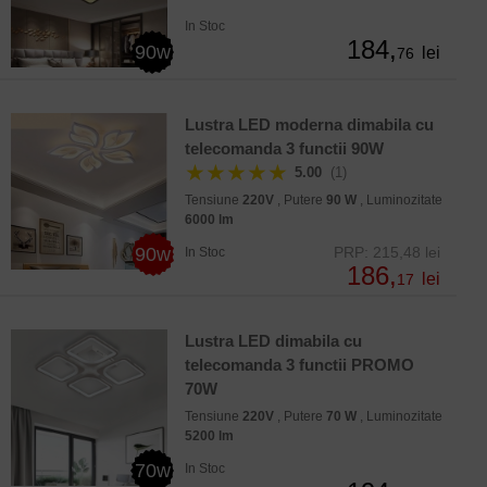
In Stoc
184,
90w
lei
76
Lustra LED moderna dimabila cu
telecomanda 3 functii 90W
★★★★★
5.00
(1)
Tensiune
220V
, Putere
90 W
, Luminozitate
6000 lm
90w
PRP: 215,48 lei
In Stoc
186,
lei
17
Lustra LED dimabila cu
telecomanda 3 functii PROMO
70W
Tensiune
220V
, Putere
70 W
, Luminozitate
5200 lm
70w
In Stoc