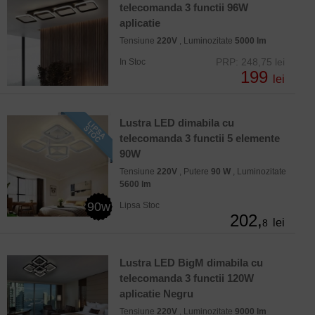
telecomanda 3 functii 96W
aplicatie
Tensiune
220V
, Luminozitate
5000 lm
PRP: 248,75 lei
In Stoc
199
lei
Lustra LED dimabila cu
telecomanda 3 functii 5 elemente
90W
Tensiune
220V
, Putere
90 W
, Luminozitate
5600 lm
90w
Lipsa Stoc
202,
lei
8
Lustra LED BigM dimabila cu
telecomanda 3 functii 120W
aplicatie Negru
Tensiune
220V
, Luminozitate
9000 lm