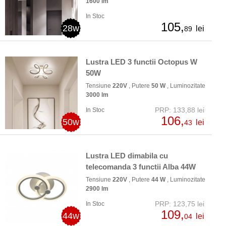
1600 lm
In Stoc
105,
28w
lei
89
Lustra LED 3 functii Octopus W
50W
Tensiune
220V
, Putere
50 W
, Luminozitate
3000 lm
PRP: 133,88 lei
In Stoc
106,
50w
lei
43
Lustra LED dimabila cu
telecomanda 3 functii Alba 44W
Tensiune
220V
, Putere
44 W
, Luminozitate
2900 lm
PRP: 123,75 lei
In Stoc
109,
44w
lei
04