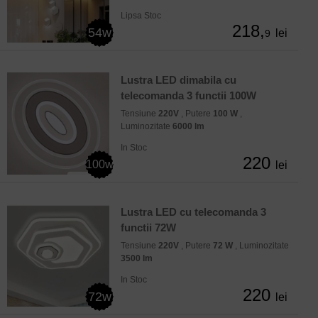
Lipsa Stoc
218,
54w
lei
9
Lustra LED dimabila cu
telecomanda 3 functii 100W
Tensiune
220V
, Putere
100 W
,
Luminozitate
6000 lm
In Stoc
220
100w
lei
Lustra LED cu telecomanda 3
functii 72W
Tensiune
220V
, Putere
72 W
, Luminozitate
3500 lm
In Stoc
220
72w
lei