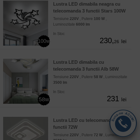
Lustra LED dimabila neagra cu
telecomanda 3 functii Stars 100W
Tensiune
220V
, Putere
100 W
,
Luminozitate
6000 lm
In Stoc
230,
100w
lei
26
Lustra LED dimabila cu
telecomanda 3 functii Alb 58W
Tensiune
220V
, Putere
58 W
, Luminozitate
3500 lm
In Stoc
231
58w
lei
Lustra LED cu telecomanda 3
functii 72W
Tensiune
220V
, Putere
72 W
, Luminozitate