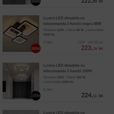
222,
66w
lei
89
Lustra LED dimabila cu
telecomanda 3 functii negru 88W
Tensiune
220V
, Putere
88 W
, Luminozitate
4500 lm
PRP: 240,98 lei
In Stoc
223,
88w
lei
29
Lustra LED dimabila cu
telecomanda 3 functii 100W
Tensiune
220V
, Putere
100 W
,
Luminozitate
6000 lm
In Stoc
224,
100w
lei
11
Lustra LED dimabila cu