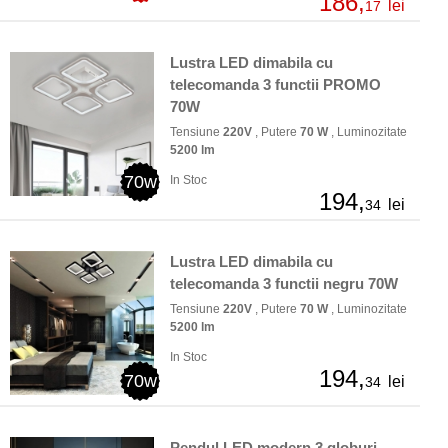
186,
lei
17
Lustra LED dimabila cu
telecomanda 3 functii PROMO
70W
Tensiune
220V
, Putere
70 W
, Luminozitate
5200 lm
70w
In Stoc
194,
lei
34
Lustra LED dimabila cu
telecomanda 3 functii negru 70W
Tensiune
220V
, Putere
70 W
, Luminozitate
5200 lm
In Stoc
194,
70w
lei
34
Pendul LED modern 3 globuri