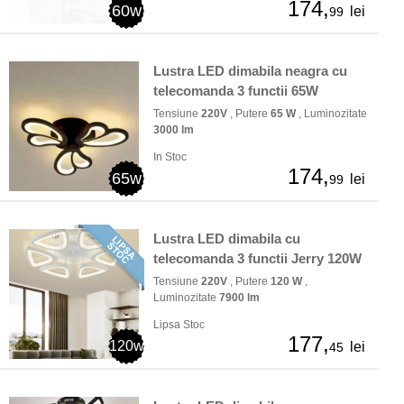
174,
60w
lei
99
Lustra LED dimabila neagra cu
telecomanda 3 functii 65W
Tensiune
220V
, Putere
65 W
, Luminozitate
3000 lm
In Stoc
174,
65w
lei
99
Lustra LED dimabila cu
telecomanda 3 functii Jerry 120W
Tensiune
220V
, Putere
120 W
,
Luminozitate
7900 lm
Lipsa Stoc
177,
120w
lei
45