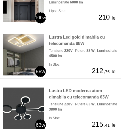
Luminozitate
6000 lm
Lipsa Stoc
210
100w
lei
Lustra Led gold dimabila cu
telecomanda 88W
Tensiune
220V
, Putere
88 W
, Luminozitate
4500 lm
In Stoc
212,
88w
lei
76
Lustra LED moderna atom
dimabila cu telecomanda 63W
Tensiune
220V
, Putere
63 W
, Luminozitate
3800 lm
In Stoc
215,
63w
lei
41