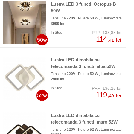
Lustra LED 3 functii Octopus B
50W
Tensiune
220V
, Putere
50 W
, Luminozitate
3000 lm
PRP: 133,88 lei
In Stoc
114,
50w
lei
41
Lustra LED dimabila cu
telecomanda 3 functii alba 52W
Tensiune
220V
, Putere
52 W
, Luminozitate
2900 lm
PRP: 136,25 lei
In Stoc
119,
52w
lei
49
Lustra LED dimabila cu
telecomanda 3 functii maro 52W
Tensiune
220V
, Putere
52 W
, Luminozitate