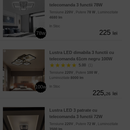
telecomanda 3 functii 78W
Tensiune
220V
, Putere
78 W
, Luminozitate
4680 lm
In Stoc
225
78w
lei
Lustra LED dimabila 3 functii cu
telecomanda 61cm negru 100W
★★★★★
5.00
(1)
Tensiune
220V
, Putere
100 W
,
Luminozitate
8000 lm
100w
In Stoc
225,
lei
26
Lustra LED 3 patrate cu
telecomanda 3 functii 72W
Tensiune
220V
, Putere
72 W
, Luminozitate
3500 lm