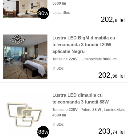
5600 lm
90w
Lipsa Stoc
202,
lei
8
Lustra LED BigM dimabila cu
telecomanda 3 functii 120W
aplicatie Negru
Tensiune
220V
, Luminozitate
9000 lm
In Stoc
202,
lei
98
Lustra LED dimabila cu
telecomanda 3 functii 88W
Tensiune
220V
, Putere
88 W
, Luminozitate
4500 lm
In Stoc
203,
88w
lei
74