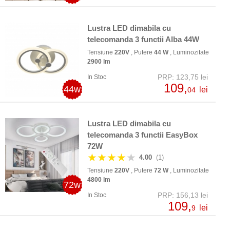
Lustra LED dimabila cu
telecomanda 3 functii Alba 44W
Tensiune
220V
, Putere
44 W
, Luminozitate
2900 lm
PRP: 123,75 lei
In Stoc
109,
44w
lei
04
Lustra LED dimabila cu
telecomanda 3 functii EasyBox
72W
★★★★
★
4.00
(1)
Tensiune
220V
, Putere
72 W
, Luminozitate
4800 lm
72w
PRP: 156,13 lei
In Stoc
109,
lei
9