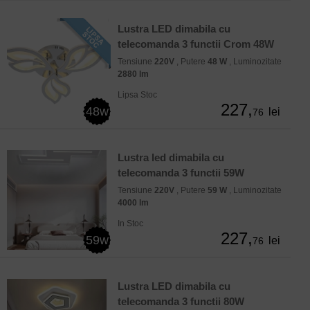
Lustra LED dimabila cu
telecomanda 3 functii Crom 48W
Tensiune
220V
, Putere
48 W
, Luminozitate
2880 lm
Lipsa Stoc
227,
48w
lei
76
Lustra led dimabila cu
telecomanda 3 functii 59W
Tensiune
220V
, Putere
59 W
, Luminozitate
4000 lm
In Stoc
227,
59w
lei
76
Lustra LED dimabila cu
telecomanda 3 functii 80W