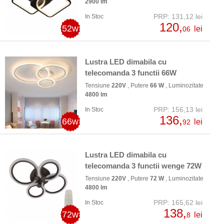
2900 lm
PRP: 131,12 lei
In Stoc
120,
52w
lei
06
Lustra LED dimabila cu
telecomanda 3 functii 66W
Tensiune
220V
, Putere
66 W
, Luminozitate
4800 lm
PRP: 156,13 lei
In Stoc
136,
66w
lei
92
Lustra LED dimabila cu
telecomanda 3 functii wenge 72W
Tensiune
220V
, Putere
72 W
, Luminozitate
4800 lm
PRP: 165,62 lei
In Stoc
138,
72w
lei
8