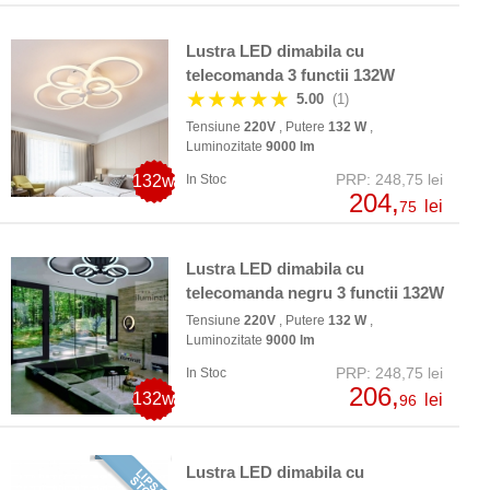
Lustra LED dimabila cu
telecomanda 3 functii 132W
★★★★★
5.00
(1)
Tensiune
220V
, Putere
132 W
,
Luminozitate
9000 lm
PRP: 248,75 lei
132w
In Stoc
204,
lei
75
Lustra LED dimabila cu
telecomanda negru 3 functii 132W
Tensiune
220V
, Putere
132 W
,
Luminozitate
9000 lm
PRP: 248,75 lei
In Stoc
206,
132w
lei
96
Lustra LED dimabila cu