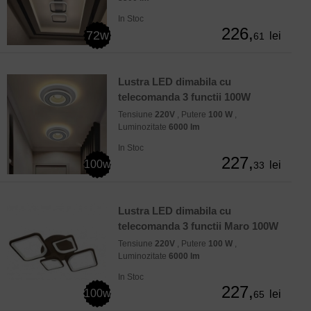
In Stoc
226,
72w
lei
61
Lustra LED dimabila cu
telecomanda 3 functii 100W
Tensiune
220V
, Putere
100 W
,
Luminozitate
6000 lm
In Stoc
227,
100w
lei
33
Lustra LED dimabila cu
telecomanda 3 functii Maro 100W
Tensiune
220V
, Putere
100 W
,
Luminozitate
6000 lm
In Stoc
227,
100w
lei
65