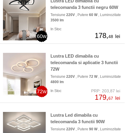
Lustra LED dimabila cu
telecomanda 3 functii negru 60W
Tensiune
220V
, Putere
60 W
, Luminozitate
3500 lm
In Stoc
178,
60w
lei
48
Lustra LED dimabila cu
telecomanda si aplicatie 3 functii
72W
Tensiune
220V
, Putere
72 W
, Luminozitate
4800 lm
72w
PRP: 203,87 lei
In Stoc
179,
lei
67
Lustra Led dimabila cu
telecomanda 3 functii 90W
Tensiune
220V
, Putere
90 W
, Luminozitate