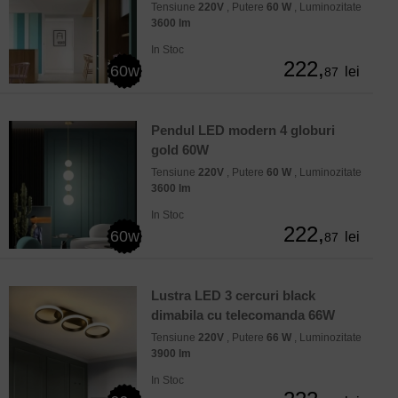
Tensiune
220V
, Putere
60 W
, Luminozitate
3600 lm
In Stoc
222,
60w
lei
87
Pendul LED modern 4 globuri
gold 60W
Tensiune
220V
, Putere
60 W
, Luminozitate
3600 lm
In Stoc
222,
60w
lei
87
Lustra LED 3 cercuri black
dimabila cu telecomanda 66W
Tensiune
220V
, Putere
66 W
, Luminozitate
3900 lm
In Stoc