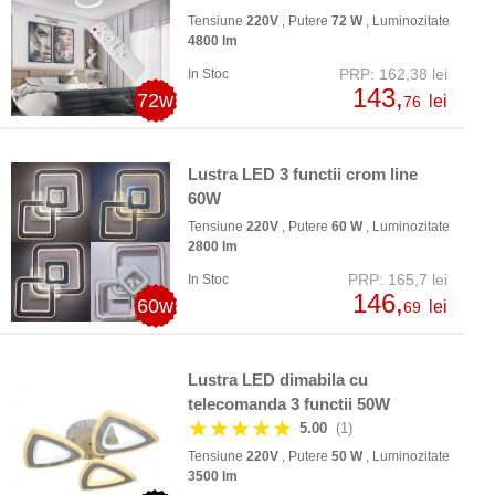
Tensiune
220V
, Putere
72 W
, Luminozitate
4800 lm
PRP: 162,38 lei
In Stoc
143,
72w
lei
76
Lustra LED 3 functii crom line
60W
Tensiune
220V
, Putere
60 W
, Luminozitate
2800 lm
PRP: 165,7 lei
In Stoc
146,
60w
lei
69
Lustra LED dimabila cu
telecomanda 3 functii 50W
★★★★★
5.00
(1)
Tensiune
220V
, Putere
50 W
, Luminozitate
3500 lm