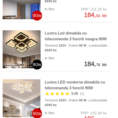
6600 lm
PRP: 211,25 lei
In Stoc
184,
90w
lei
55
Lustra Led dimabila cu
telecomanda 3 functii neagra 90W
Tensiune
220V
, Putere
90 W
, Luminozitate
6600 lm
In Stoc
184,
90w
lei
76
Lustra LED moderna dimabila cu
telecomanda 3 functii 90W
★★★★★
5.00
(1)
Tensiune
220V
, Putere
90 W
, Luminozitate
6000 lm
90w
PRP: 215,48 lei
In Stoc