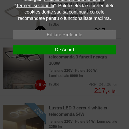
telecomanda 3 functii 100W
"
Termeni si Conditii
". Puteti selecta si preferintele
Tensiune
220V
, Putere
100 W
,
cookies dorite sau sa continuati cu cele
Luminozitate
6000 lm
recomandate pentru o functionalitate maxima.
In Stoc
217,
100w
lei
3
Editare Preferinte
De Acord
Lustra LED dimabila cu
telecomanda 3 functii neagra
100W
Tensiune
220V
, Putere
100 W
,
Luminozitate
6000 lm
PRP: 248,06 lei
100w
In Stoc
217,
lei
3
Lustra LED 3 cercuri white cu
telecomanda 54W
Tensiune
220V
, Putere
54 W
, Luminozitate
3250 lm