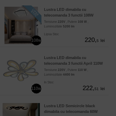
Lustra LED dimabila cu
telecomanda 3 functii 108W
Tensiune
220V
, Putere
108 W
,
Luminozitate
5200 lm
Lipsa Stoc
220,
108w
lei
5
Lustra LED dimabila cu
telecomanda 3 functii April 110W
Tensiune
220V
, Putere
110 W
,
Luminozitate
4400 lm
In Stoc
222,
110w
lei
51
Lustra LED Semicircle black
dimabila cu telecomanda 60W