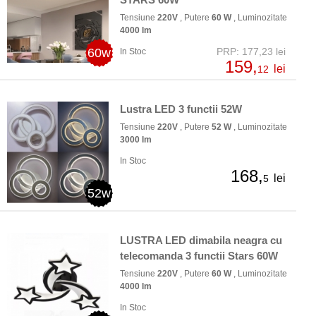
Tensiune
220V
, Putere
60 W
, Luminozitate
4000 lm
60w
PRP: 177,23 lei
In Stoc
159,
lei
12
Lustra LED 3 functii 52W
Tensiune
220V
, Putere
52 W
, Luminozitate
3000 lm
In Stoc
168,
lei
5
52w
LUSTRA LED dimabila neagra cu
telecomanda 3 functii Stars 60W
Tensiune
220V
, Putere
60 W
, Luminozitate
4000 lm
In Stoc