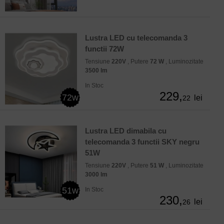
Lustra LED cu telecomanda 3
functii 72W
Tensiune
220V
, Putere
72 W
, Luminozitate
3500 lm
In Stoc
229,
72w
lei
22
Lustra LED dimabila cu
telecomanda 3 functii SKY negru
51W
Tensiune
220V
, Putere
51 W
, Luminozitate
3000 lm
51w
In Stoc
230,
lei
26