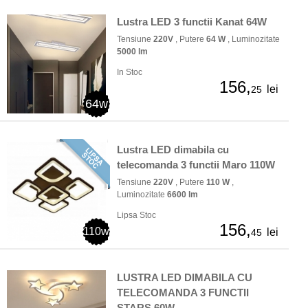
Lustra LED 3 functii Kanat 64W
Tensiune
220V
, Putere
64 W
, Luminozitate
5000 lm
In Stoc
156,
lei
25
64w
Lustra LED dimabila cu
telecomanda 3 functii Maro 110W
Tensiune
220V
, Putere
110 W
,
Luminozitate
6600 lm
Lipsa Stoc
156,
110w
lei
45
LUSTRA LED DIMABILA CU
TELECOMANDA 3 FUNCTII
STARS 60W