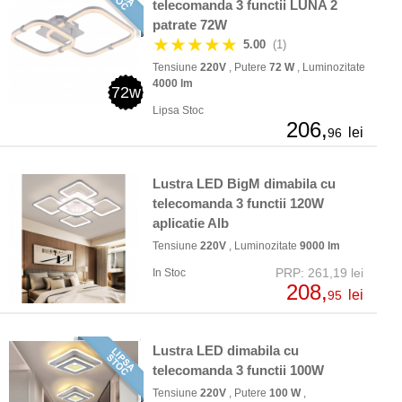
telecomanda 3 functii LUNA 2
patrate 72W
★★★★★
5.00
(1)
Tensiune
220V
, Putere
72 W
, Luminozitate
4000 lm
72w
Lipsa Stoc
206,
lei
96
Lustra LED BigM dimabila cu
telecomanda 3 functii 120W
aplicatie Alb
Tensiune
220V
, Luminozitate
9000 lm
PRP: 261,19 lei
In Stoc
208,
lei
95
Lustra LED dimabila cu
telecomanda 3 functii 100W
Tensiune
220V
, Putere
100 W
,