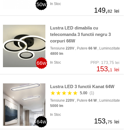
50w
In Stoc
149,
lei
82
Lustra LED dimabila cu
telecomanda 3 functii negru 3
corpuri 66W
Tensiune
220V
, Putere
66 W
, Luminozitate
4800 lm
66w
PRP: 173,75 lei
In Stoc
153,
lei
1
Lustra LED 3 functii Kanat 64W
★★★★★
5.00
(1)
Tensiune
220V
, Putere
64 W
, Luminozitate
5000 lm
In Stoc
153,
64w
lei
75