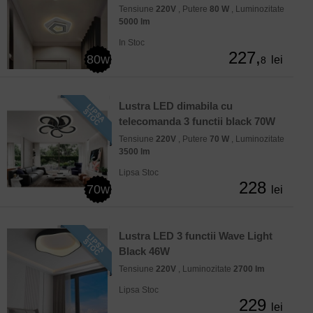
Tensiune
220V
, Putere
80 W
, Luminozitate
5000 lm
In Stoc
227,
80w
lei
8
Lustra LED dimabila cu
telecomanda 3 functii black 70W
Tensiune
220V
, Putere
70 W
, Luminozitate
3500 lm
Lipsa Stoc
228
70w
lei
Lustra LED 3 functii Wave Light
Black 46W
Tensiune
220V
, Luminozitate
2700 lm
Lipsa Stoc
229
lei