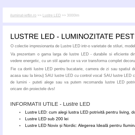
iluminat-ieftin.ro
>>
Lustre LED
>> 3000lm
LUSTRE LED - LUMINOZITATE PEST
O colectie impresionanta de Lustre LED intr-o varietate de stiluri, modele
Va prezentam o gama larga de lustre LED - durabile si eficiente di
vedere energetic, cu un stil aparte ce va vor transforma complet decoru
Fie ca doriti lustre LED pentru bucatarie, camera de zi sau spatiul de
acasa sau la birou) SAU lustre LED cu control vocal SAU lustre LED c
de lumini - puteti alege sau va putem recomanda lustre LED potriv
oricare din proiectele dvs!
INFORMATII UTILE - Lustre LED
Lustre LED: cum alegi lustra LED potrivită pentru living, 
Lustre LED sub 200 lei
Lustre LED Novix și Nordic: Alegerea Ideală pentru Ilumina