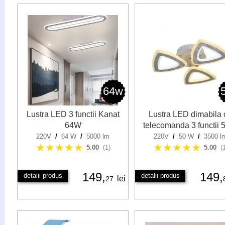
64w
Lustra LED 3 functii Kanat
Lustra LED dimabila 
64W
telecomanda 3 functii
220V
/
64 W
/
5000 lm
220V
/
50 W
/
3500 l
★★★★★
★★★★★
5.00
(1)
5.00
(
149,
149,
detalii produs
detalii produs
lei
27