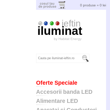
0 produse = 0 lei
ieftin
iluminat
by Habitat Energy
Oferte Speciale
Accesorii banda LED
Alimentare LED