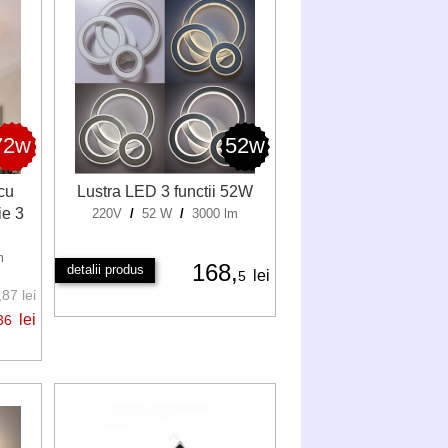
72w
52w
cu
Lustra LED 3 functii 52W
ie 3
220V
/
52 W
/
3000 lm
m
168,
detalii produs
lei
5
87 lei
lei
36