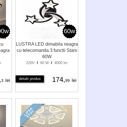
90w
60w
cu
LUSTRA LED dimabila neagra
eagra
cu telecomanda 3 functii Stars
60W
m
220V
/
60 W
/
4000 lm
,
174,
detalii produs
lei
lei
3
99