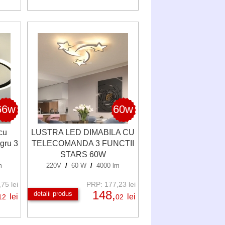
66w
60w
cu
LUSTRA LED DIMABILA CU
gru 3
TELECOMANDA 3 FUNCTII
STARS 60W
m
220V
/
60 W
/
4000 lm
75 lei
PRP: 177,23 lei
148,
detalii produs
lei
lei
12
02