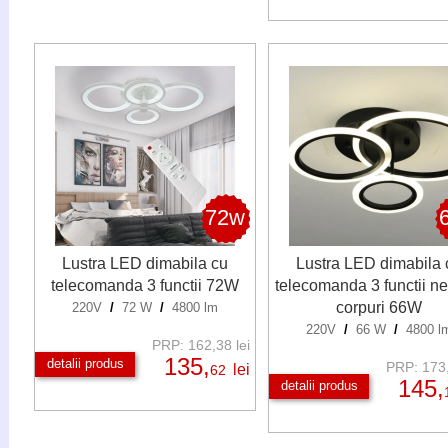
72w
Lustra LED dimabila cu
Lustra LED dimabila 
telecomanda 3 functii 72W
telecomanda 3 functii ne
corpuri 66W
220V
/
72 W
/
4800 lm
220V
/
66 W
/
4800 l
PRP: 162,38 lei
135,
detalii produs
PRP: 173,
lei
62
145,
detalii produs