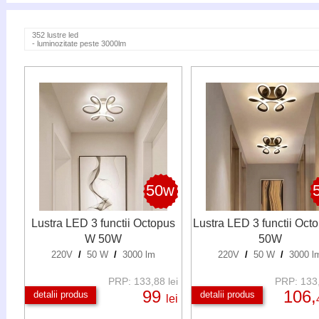
352 lustre led
- luminozitate peste 3000lm
50w
Lustra LED 3 functii Octopus
Lustra LED 3 functii Oct
W 50W
50W
220V
/
50 W
/
3000 lm
220V
/
50 W
/
3000 l
PRP: 133,88 lei
PRP: 133,
99
106,
detalii produs
detalii produs
lei