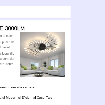
E 3000LM
 si culori.
n punct de
l casei!
 lucru (fie
u controler
ite pentru
dormitor sau alte camere
tul Modern și Eficient al Casei Tale