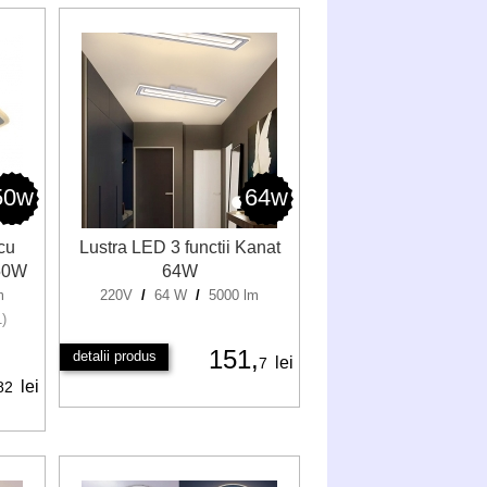
50w
64w
cu
Lustra LED 3 functii Kanat
 50W
64W
m
220V
/
64 W
/
5000 lm
1)
151,
detalii produs
lei
7
lei
82