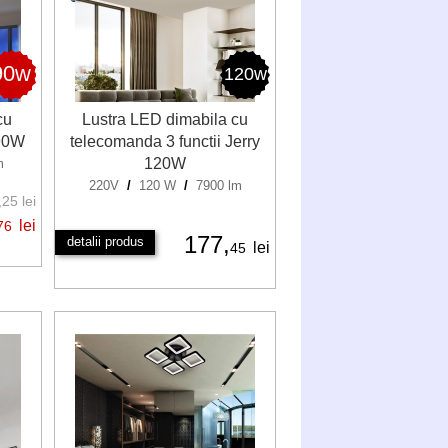
90w
120w
cu
Lustra LED dimabila cu
 90W
telecomanda 3 functii Jerry
120W
m
220V
/
120 W
/
7900 lm
25 lei
lei
76
177,
detalii produs
lei
45