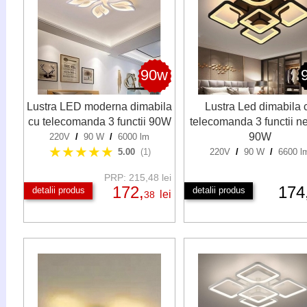
90w
Lustra LED moderna dimabila
Lustra Led dimabila 
cu telecomanda 3 functii 90W
telecomanda 3 functii n
90W
220V
/
90 W
/
6000 lm
★★★★★
5.00
(1)
220V
/
90 W
/
6600 l
PRP: 215,48 lei
172,
174
detalii produs
detalii produs
lei
38