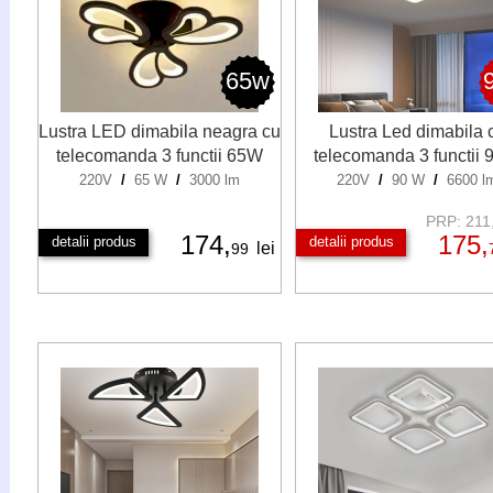
65w
Lustra LED dimabila neagra cu
Lustra Led dimabila 
telecomanda 3 functii 65W
telecomanda 3 functii
220V
/
65 W
/
3000 lm
220V
/
90 W
/
6600 l
PRP: 211,
174,
175,
detalii produs
detalii produs
lei
99