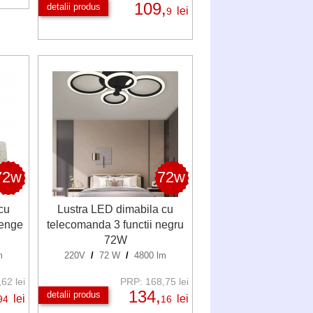
109,
detalii produs
lei
9
72w
72w
cu
Lustra LED dimabila cu
wenge
telecomanda 3 functii negru
72W
m
220V
/
72 W
/
4800 lm
62 lei
PRP: 168,75 lei
134,
detalii produs
lei
lei
94
16