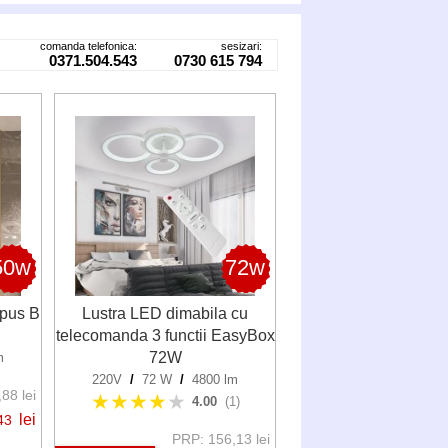
comanda telefonica:
sesizari:
0371.504.543
0730 615 794
50w
72w
opus B
Lustra LED dimabila cu
telecomanda 3 functii EasyBox
72W
m
220V
/
72 W
/
4800 lm
88 lei
★★★★
★
4.00
(1)
lei
43
PRP: 156,13 lei