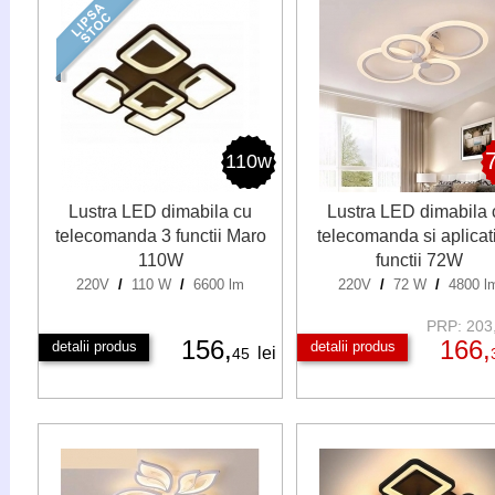
110w
Lustra LED dimabila cu
Lustra LED dimabila 
telecomanda 3 functii Maro
telecomanda si aplicat
110W
functii 72W
220V
/
110 W
/
6600 lm
220V
/
72 W
/
4800 l
PRP: 203,
156,
166,
detalii produs
detalii produs
lei
45