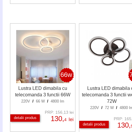
66w
Lustra LED dimabila cu
Lustra LED dimabila 
telecomanda 3 functii 66W
telecomanda 3 functii 
72W
220V
/
66 W
/
4800 lm
220V
/
72 W
/
4800 l
PRP: 156,13 lei
130,
detalii produs
PRP: 165,
lei
4
130,
detalii produs