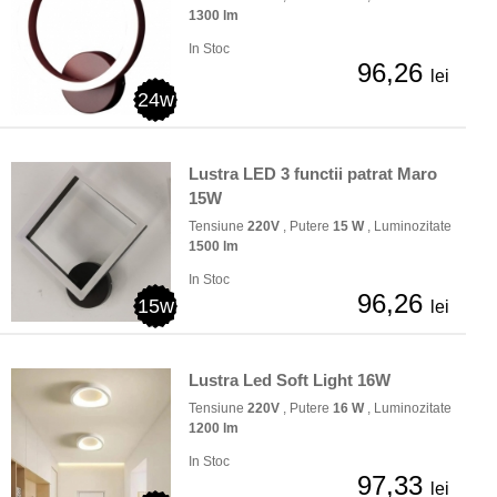
1300 lm
In Stoc
96,26
lei
24w
Lustra LED 3 functii patrat Maro
15W
Tensiune
220V
, Putere
15 W
, Luminozitate
1500 lm
In Stoc
96,26
15w
lei
Lustra Led Soft Light 16W
Tensiune
220V
, Putere
16 W
, Luminozitate
1200 lm
In Stoc
97,33
lei