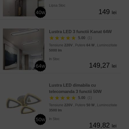
Lipsa Stoc
149
40w
lei
Lustra LED 3 functii Kanat 64W
★★★★★
5.00
(1)
Tensiune
220V
, Putere
64 W
, Luminozitate
5000 lm
In Stoc
149,27
64w
lei
Lustra LED dimabila cu
telecomanda 3 functii 50W
★★★★★
5.00
(1)
Tensiune
220V
, Putere
50 W
, Luminozitate
3500 lm
50w
In Stoc
149,82
lei