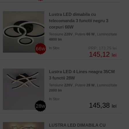
Lustra LED dimabila cu
telecomanda 3 functii negru 3
corpuri 66W
Tensiune
220V
, Putere
66 W
, Luminozitate
4800 lm
66w
PRP: 173,75 lei
In Stoc
145,12
lei
Lustra LED 4 Lines neagra 35CM
3 functii 28W
Tensiune
220V
, Putere
28 W
, Luminozitate
2000 lm
In Stoc
145,38
28w
lei
LUSTRA LED DIMABILA CU