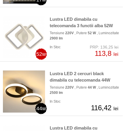
Lustra LED dimabila cu
telecomanda 3 functii alba 52W
Tensiune
220V
, Putere
52 W
, Luminozitate
2900 lm
PRP: 136,25 lei
In Stoc
113,8
52w
lei
Lustra LED 2 cercuri black
dimabila cu telecomanda 44W
Tensiune
220V
, Putere
44 W
, Luminozitate
2500 lm
In Stoc
116,42
44w
lei
Lustra LED dimabila cu