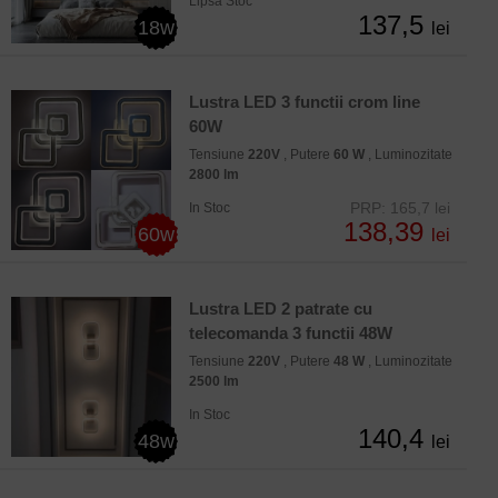
Lipsa Stoc
137,5
18w
lei
Lustra LED 3 functii crom line
60W
Tensiune
220V
, Putere
60 W
, Luminozitate
2800 lm
PRP: 165,7 lei
In Stoc
138,39
60w
lei
Lustra LED 2 patrate cu
telecomanda 3 functii 48W
Tensiune
220V
, Putere
48 W
, Luminozitate
2500 lm
In Stoc
140,4
48w
lei