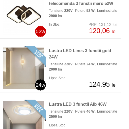
telecomanda 3 functii maro 52W
Tensiune
220V
, Putere
52 W
, Luminozitate
2900 lm
PRP: 131,12 lei
In Stoc
120,06
52w
lei
Lustra LED Lines 3 functii gold
24W
Tensiune
220V
, Putere
24 W
, Luminozitate
2000 lm
Lipsa Stoc
124,95
24w
lei
Lustra LED 3 functii Alb 46W
Tensiune
220V
, Putere
46 W
, Luminozitate
2500 lm
Lipsa Stoc