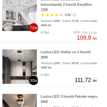
telecomanda 3 functii EasyBox
72W
★★★★
★
4.00
(1)
Tensiune
220V
, Putere
72 W
, Luminozitate
4800 lm
72w
PRP: 156,13 lei
In Stoc
109,9
lei
Lustra LED Stellar cu 3 functii
30W
Tensiune
220V
, Putere
30 W
, Luminozitate
1800 lm
In Stoc
111,72
30w
lei
Lustra LED 3 functii Patrate negru
26W