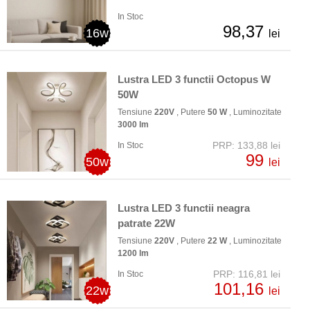
In Stoc
98,37
16w
lei
Lustra LED 3 functii Octopus W
50W
Tensiune
220V
, Putere
50 W
, Luminozitate
3000 lm
PRP: 133,88 lei
In Stoc
99
50w
lei
Lustra LED 3 functii neagra
patrate 22W
Tensiune
220V
, Putere
22 W
, Luminozitate
1200 lm
PRP: 116,81 lei
In Stoc
101,16
22w
lei