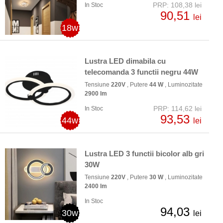
PRP: 108,38 lei
In Stoc
90,51
lei
18w
Lustra LED dimabila cu
telecomanda 3 functii negru 44W
Tensiune
220V
, Putere
44 W
, Luminozitate
2900 lm
PRP: 114,62 lei
In Stoc
93,53
44w
lei
Lustra LED 3 functii bicolor alb gri
30W
Tensiune
220V
, Putere
30 W
, Luminozitate
2400 lm
In Stoc
94,03
30w
lei