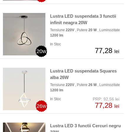
Lustra LED suspendata 3 functii
infinit neagra 20W
Tensiune
220V
, Putere
20 W
, Luminozitate
1200 lm
In Stoc
77,28
20w
lei
Lustra LED suspendata Squares
alba 26W
Tensiune
220V
, Putere
26 W
, Luminozitate
1200 lm
PRP: 92,56 lei
In Stoc
77,28
26w
lei
Lustra LED 3 functii Cercuri negru