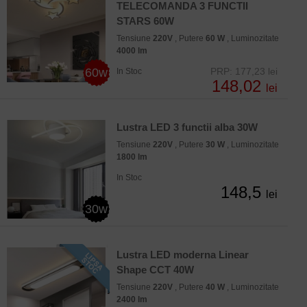
TELECOMANDA 3 FUNCTII
STARS 60W
Tensiune
220V
, Putere
60 W
, Luminozitate
4000 lm
60w
PRP: 177,23 lei
In Stoc
148,02
lei
Lustra LED 3 functii alba 30W
Tensiune
220V
, Putere
30 W
, Luminozitate
1800 lm
In Stoc
148,5
lei
30w
Lustra LED moderna Linear
Shape CCT 40W
Tensiune
220V
, Putere
40 W
, Luminozitate
2400 lm