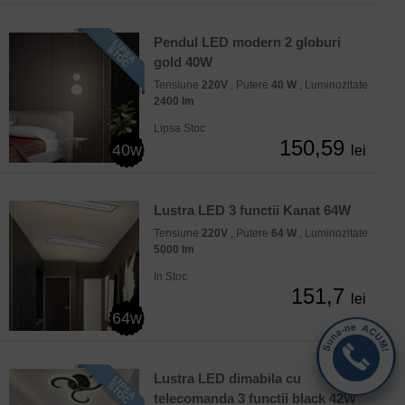
Pendul LED modern 2 globuri
gold 40W
Tensiune
220V
, Putere
40 W
, Luminozitate
2400 lm
Lipsa Stoc
150,59
40w
lei
Lustra LED 3 functii Kanat 64W
Tensiune
220V
, Putere
64 W
, Luminozitate
5000 lm
In Stoc
151,7
lei
64w
Lustra LED dimabila cu
telecomanda 3 functii black 42W