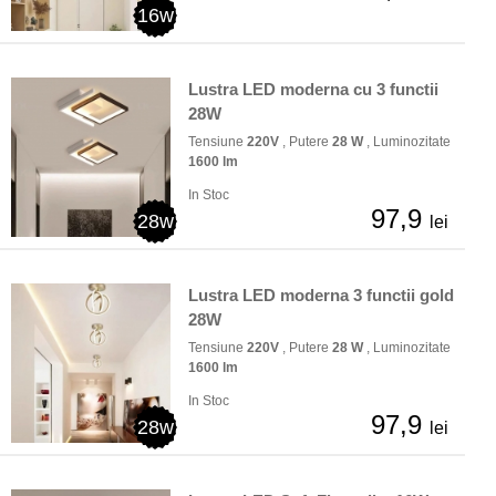
16w
Lustra LED moderna cu 3 functii
28W
Tensiune
220V
, Putere
28 W
, Luminozitate
1600 lm
In Stoc
97,9
28w
lei
Lustra LED moderna 3 functii gold
28W
Tensiune
220V
, Putere
28 W
, Luminozitate
1600 lm
In Stoc
97,9
28w
lei