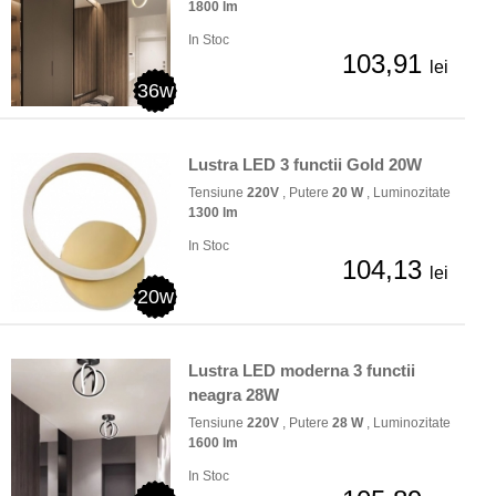
1800 lm
In Stoc
103,91
lei
36w
Lustra LED 3 functii Gold 20W
Tensiune
220V
, Putere
20 W
, Luminozitate
1300 lm
In Stoc
104,13
lei
20w
Lustra LED moderna 3 functii
neagra 28W
Tensiune
220V
, Putere
28 W
, Luminozitate
1600 lm
In Stoc