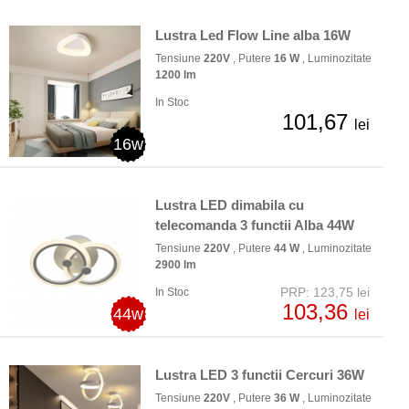
Lustra Led Flow Line alba 16W
Tensiune
220V
, Putere
16 W
, Luminozitate
1200 lm
In Stoc
101,67
lei
16w
Lustra LED dimabila cu
telecomanda 3 functii Alba 44W
Tensiune
220V
, Putere
44 W
, Luminozitate
2900 lm
PRP: 123,75 lei
In Stoc
103,36
44w
lei
Lustra LED 3 functii Cercuri 36W
Tensiune
220V
, Putere
36 W
, Luminozitate