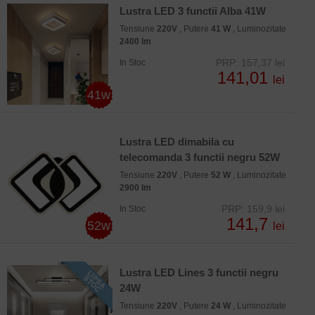
Lustra LED 3 functii Alba 41W
Tensiune
220V
, Putere
41 W
, Luminozitate
2400 lm
PRP: 157,37 lei
In Stoc
141,01
lei
41w
Lustra LED dimabila cu
telecomanda 3 functii negru 52W
Tensiune
220V
, Putere
52 W
, Luminozitate
2900 lm
PRP: 159,9 lei
In Stoc
141,7
52w
lei
Lustra LED Lines 3 functii negru
24W
Tensiune
220V
, Putere
24 W
, Luminozitate