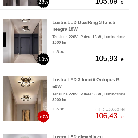
105,89
28w
lei
Lustra LED DualRing 3 functii
neagra 18W
Tensiune
220V
, Putere
18 W
, Luminozitate
1000 lm
In Stoc
105,93
18w
lei
Lustra LED 3 functii Octopus B
50W
Tensiune
220V
, Putere
50 W
, Luminozitate
3000 lm
PRP: 133,88 lei
In Stoc
106,43
50w
lei
Lustra LED dimabila cu