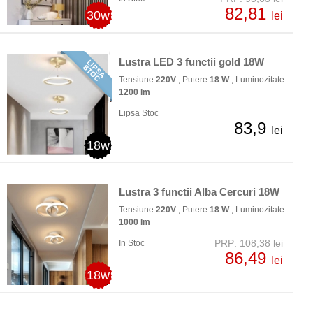
82,81
30w
lei
Lustra LED 3 functii gold 18W
Tensiune
220V
, Putere
18 W
, Luminozitate
1200 lm
Lipsa Stoc
83,9
lei
18w
Lustra 3 functii Alba Cercuri 18W
Tensiune
220V
, Putere
18 W
, Luminozitate
1000 lm
PRP: 108,38 lei
In Stoc
86,49
lei
18w