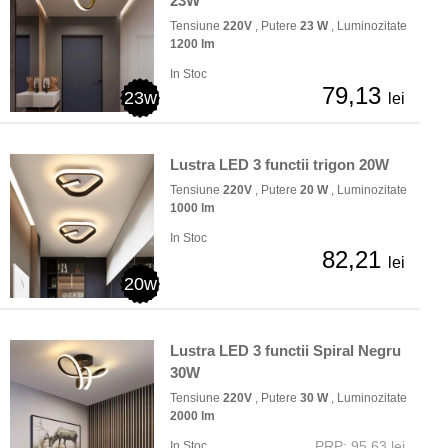
23W
Tensiune
220V
, Putere
23 W
, Luminozitate
1200 lm
In Stoc
79,13
23w
lei
Lustra LED 3 functii trigon 20W
Tensiune
220V
, Putere
20 W
, Luminozitate
1000 lm
In Stoc
82,21
lei
20w
Lustra LED 3 functii Spiral Negru
30W
Tensiune
220V
, Putere
30 W
, Luminozitate
2000 lm
PRP: 95,63 lei
In Stoc