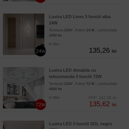
Lustra LED Lines 3 functii alba
24W
Tensiune
220V
, Putere
24 W
, Luminozitate
2000 lm
In Stoc
135,26
24w
lei
Lustra LED dimabila cu
telecomanda 3 functii 72W
Tensiune
220V
, Putere
72 W
, Luminozitate
4800 lm
PRP: 162,38 lei
In Stoc
135,62
72w
lei
Lustra LED 3 functii SOL negru