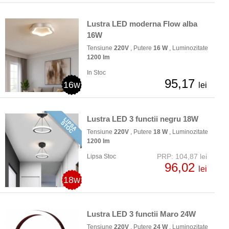
Lustra LED moderna Flow alba
16W
Tensiune
220V
, Putere
16 W
, Luminozitate
1200 lm
In Stoc
95,17
16w
lei
Lustra LED 3 functii negru 18W
Tensiune
220V
, Putere
18 W
, Luminozitate
1200 lm
PRP: 104,87 lei
Lipsa Stoc
96,02
lei
18w
Lustra LED 3 functii Maro 24W
Tensiune
220V
, Putere
24 W
, Luminozitate