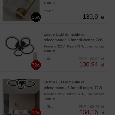
1500 lm
In Stoc
130,9
15w
lei
Lustra LED dimabila cu
telecomanda 3 functii wenge 72W
Tensiune
220V
, Putere
72 W
, Luminozitate
4800 lm
PRP: 165,62 lei
In Stoc
130,94
72w
lei
Lustra LED dimabila cu
telecomanda 3 functii negru 72W
Tensiune
220V
, Putere
72 W
, Luminozitate
4800 lm
PRP: 168,75 lei
In Stoc
134,16
72w
lei