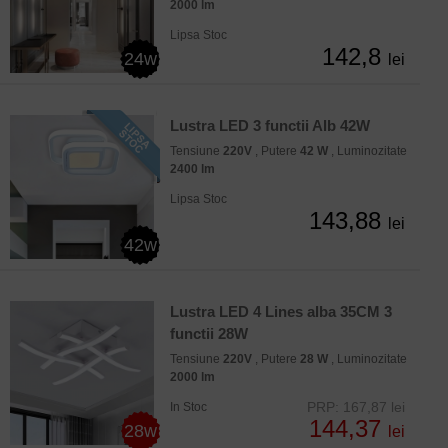
2000 lm
Lipsa Stoc
142,8
24w
lei
Lustra LED 3 functii Alb 42W
Tensiune
220V
, Putere
42 W
, Luminozitate
2400 lm
Lipsa Stoc
143,88
lei
42w
Lustra LED 4 Lines alba 35CM 3
functii 28W
Tensiune
220V
, Putere
28 W
, Luminozitate
2000 lm
PRP: 167,87 lei
In Stoc
144,37
28w
lei