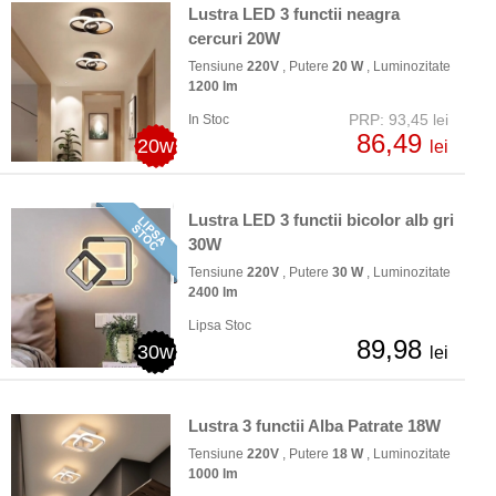
Lustra LED 3 functii neagra
cercuri 20W
Tensiune
220V
, Putere
20 W
, Luminozitate
1200 lm
PRP: 93,45 lei
In Stoc
86,49
20w
lei
Lustra LED 3 functii bicolor alb gri
30W
Tensiune
220V
, Putere
30 W
, Luminozitate
2400 lm
Lipsa Stoc
89,98
30w
lei
Lustra 3 functii Alba Patrate 18W
Tensiune
220V
, Putere
18 W
, Luminozitate
1000 lm