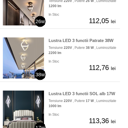
Tensiune
220V
, Putere
26 W
, Luminozitate
1200 lm
In Stoc
112,05
26w
lei
Lustra LED 3 functii Patrate 38W
Tensiune
220V
, Putere
38 W
, Luminozitate
2200 lm
In Stoc
112,76
lei
38w
Lustra LED 3 functii SOL alb 17W
Tensiune
220V
, Putere
17 W
, Luminozitate
1000 lm
In Stoc
113,36
lei
17w