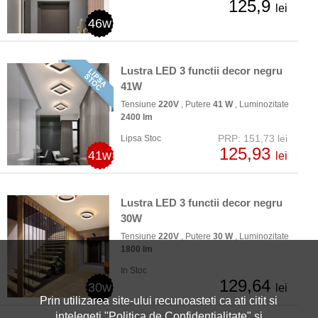
125,9
lei
46w
Lustra LED 3 functii decor negru
41W
Tensiune
220V
, Putere
41 W
, Luminozitate
2400 lm
PRP: 151,73 lei
Lipsa Stoc
125,93
41w
lei
Lustra LED 3 functii decor negru
30W
Tensiune
220V
, Putere
30 W
, Luminozitate
1800 lm
In Stoc
129,64
30w
lei
Prin utilizarea site-ului recunoasteti ca ati citit si
intelegeti "
Politica de Confidentialitate
" si