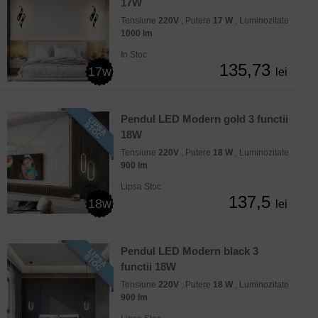
17W
Tensiune
220V
, Putere
17 W
, Luminozitate
1000 lm
In Stoc
135,73
17w
lei
Pendul LED Modern gold 3 functii
18W
Tensiune
220V
, Putere
18 W
, Luminozitate
900 lm
Lipsa Stoc
137,5
18w
lei
Pendul LED Modern black 3
functii 18W
Tensiune
220V
, Putere
18 W
, Luminozitate
900 lm