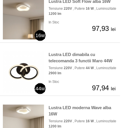
Lustra LED Soft Flow alba 16W
Tensiune
220V
, Putere
16 W
, Luminozitate
1200 lm
In Stoc
97,93
lei
16w
Lustra LED dimabila cu
telecomanda 3 functii Maro 44W
Tensiune
220V
, Putere
44 W
, Luminozitate
2900 lm
In Stoc
97,94
44w
lei
Lustra LED moderna Wave alba
16W
Tensiune
220V
, Putere
16 W
, Luminozitate
1200 lm