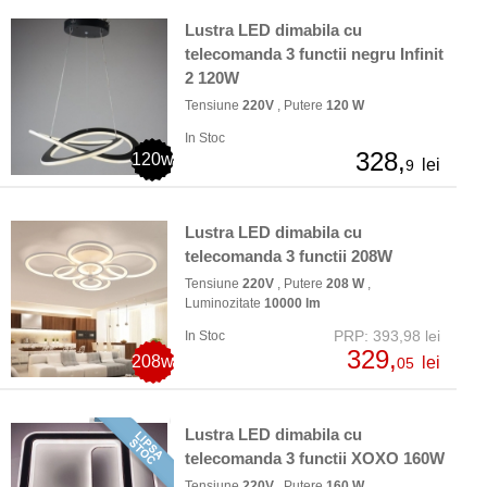
Lustra LED dimabila cu
telecomanda 3 functii negru Infinit
2 120W
Tensiune
220V
, Putere
120 W
In Stoc
328,
120w
lei
9
Lustra LED dimabila cu
telecomanda 3 functii 208W
Tensiune
220V
, Putere
208 W
,
Luminozitate
10000 lm
PRP: 393,98 lei
In Stoc
329,
208w
lei
05
Lustra LED dimabila cu
telecomanda 3 functii XOXO 160W
Tensiune
220V
, Putere
160 W
,