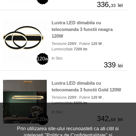
336,
lei
33
Lustra LED dimabila cu
telecomanda 3 functii neagra
120W
Tensiune
220V
, Putere
120 W
,
Luminozitate
7200 lm
120w
In Stoc
339
lei
Lustra LED dimabila cu
telecomanda 3 functii Gold 120W
Tensiune
220V
, Putere
120 W
,
Luminozitate
6000 lm
In Stoc
342,
120w
lei
68
Prin utilizarea site-ului recunoasteti ca ati citit si
intelegeti "
Politica de Confidentialitate
" si