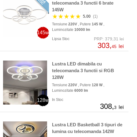
telecomanda 3 functii 6 brate
145W
★★★★★
5.00
(1)
Tensiune
220V
, Putere
145 W
,
Luminozitate
10000 lm
145w
PRP: 379,31 lei
Lipsa Stoc
303,
lei
45
Lustra LED dimabila cu
telecomanda 3 functii si RGB
128W
Tensiune
220V
, Putere
128 W
,
Luminozitate
6000 lm
128w
In Stoc
308,
lei
3
Lustra LED Basketball 3 tipuri de
lumina cu telecomanda 142W