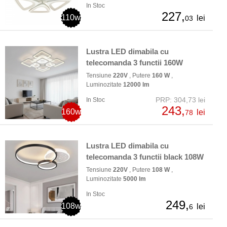
In Stoc
227,
110w
lei
03
Lustra LED dimabila cu
telecomanda 3 functii 160W
Tensiune
220V
, Putere
160 W
,
Luminozitate
12000 lm
PRP: 304,73 lei
In Stoc
243,
160w
lei
78
Lustra LED dimabila cu
telecomanda 3 functii black 108W
Tensiune
220V
, Putere
108 W
,
Luminozitate
5000 lm
In Stoc
249,
108w
lei
6