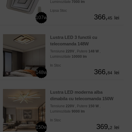
Luminozitate
7000 lm
Lipsa Stoc
366,
107w
lei
45
Lustra LED 3 functii cu
telecomanda 148W
Tensiune
220V
, Putere
148 W
,
Luminozitate
10000 lm
In Stoc
366,
148w
lei
84
Lustra LED moderna alba
dimabila cu telecomanda 150W
Tensiune
220V
, Putere
150 W
,
Luminozitate
9000 lm
In Stoc
369,
150w
lei
2