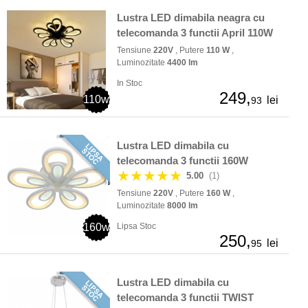
Lustra LED dimabila neagra cu
telecomanda 3 functii April 110W
Tensiune
220V
, Putere
110 W
,
Luminozitate
4400 lm
In Stoc
249,
110w
lei
93
Lustra LED dimabila cu
telecomanda 3 functii 160W
★★★★★
5.00
(1)
Tensiune
220V
, Putere
160 W
,
Luminozitate
8000 lm
160w
Lipsa Stoc
250,
lei
95
Lustra LED dimabila cu
telecomanda 3 functii TWIST