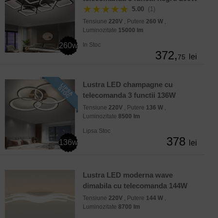
★★★★★
5.00
(1)
Tensiune
220V
, Putere
260 W
,
Luminozitate
15000 lm
260w
In Stoc
372,
lei
75
Lustra LED champagne cu
telecomanda 3 functii 136W
Tensiune
220V
, Putere
136 W
,
Luminozitate
8500 lm
Lipsa Stoc
378
136w
lei
Lustra LED moderna wave
dimabila cu telecomanda 144W
Tensiune
220V
, Putere
144 W
,
Luminozitate
8700 lm