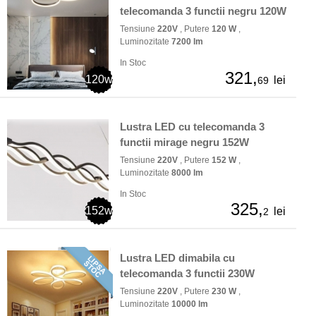
telecomanda 3 functii negru 120W
Tensiune
220V
, Putere
120 W
,
Luminozitate
7200 lm
In Stoc
321,
120w
lei
69
Lustra LED cu telecomanda 3
functii mirage negru 152W
Tensiune
220V
, Putere
152 W
,
Luminozitate
8000 lm
In Stoc
325,
152w
lei
2
Lustra LED dimabila cu
telecomanda 3 functii 230W
Tensiune
220V
, Putere
230 W
,
Luminozitate
10000 lm