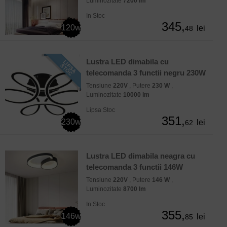
Luminozitate
7200 lm
In Stoc
345,
120w
lei
48
Lustra LED dimabila cu
telecomanda 3 functii negru 230W
Tensiune
220V
, Putere
230 W
,
Luminozitate
10000 lm
Lipsa Stoc
351,
230w
lei
62
Lustra LED dimabila neagra cu
telecomanda 3 functii 146W
Tensiune
220V
, Putere
146 W
,
Luminozitate
8700 lm
In Stoc
355,
146w
lei
85