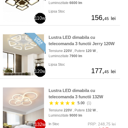
Luminozitate
6600 lm
Lipsa Stoc
156,
110w
lei
45
Lustra LED dimabila cu
telecomanda 3 functii Jerry 120W
Tensiune
220V
, Putere
120 W
,
Luminozitate
7900 lm
Lipsa Stoc
177,
120w
lei
45
Lustra LED dimabila cu
telecomanda 3 functii 132W
★★★★★
5.00
(1)
Tensiune
220V
, Putere
132 W
,
Luminozitate
9000 lm
PRP: 248,75 lei
132w
In Stoc