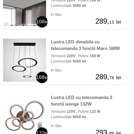
Tensiune
220V
, Putere
108 W
,
Luminozitate
5000 lm
In Stoc
289,
108w
lei
13
Lustra LED dimabila cu
telecomanda 3 functii Maro 168W
Tensiune
220V
, Putere
168 W
,
Luminozitate
8000 lm
In Stoc
289,
168w
lei
78
Lustra LED cu telecomanda 3
functii wenge 132W
Tensiune
220V
, Putere
132 W
,
Luminozitate
9000 lm
In Stoc
293,
132w
lei
89