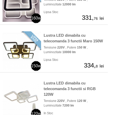
Luminozitate
12000 lm
Lipsa Stoc
331,
160w
lei
76
Lustra LED dimabila cu
telecomanda 3 functii Maro 150W
Tensiune
220V
, Putere
150 W
,
Luminozitate
10000 lm
Lipsa Stoc
334,
150w
lei
8
Lustra LED dimabila cu
telecomanda 3 functii si RGB
120W
Tensiune
220V
, Putere
120 W
,
Luminozitate
7200 lm
120w
In Stoc