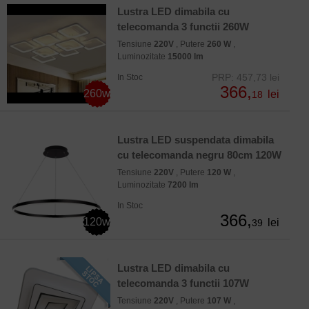
Lustra LED dimabila cu
telecomanda 3 functii 260W
Tensiune
220V
, Putere
260 W
,
Luminozitate
15000 lm
PRP: 457,73 lei
In Stoc
366,
260w
lei
18
Lustra LED suspendata dimabila
cu telecomanda negru 80cm 120W
Tensiune
220V
, Putere
120 W
,
Luminozitate
7200 lm
In Stoc
366,
120w
lei
39
Lustra LED dimabila cu
telecomanda 3 functii 107W
Tensiune
220V
, Putere
107 W
,