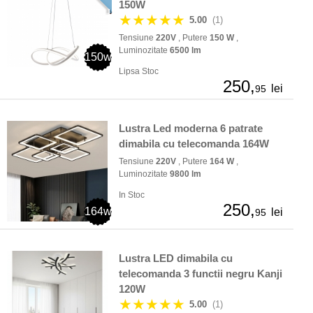
150W
★★★★★
5.00
(1)
Tensiune
220V
, Putere
150 W
,
Luminozitate
6500 lm
150w
Lipsa Stoc
250,
lei
95
Lustra Led moderna 6 patrate
dimabila cu telecomanda 164W
Tensiune
220V
, Putere
164 W
,
Luminozitate
9800 lm
In Stoc
250,
164w
lei
95
Lustra LED dimabila cu
telecomanda 3 functii negru Kanji
120W
★★★★★
5.00
(1)