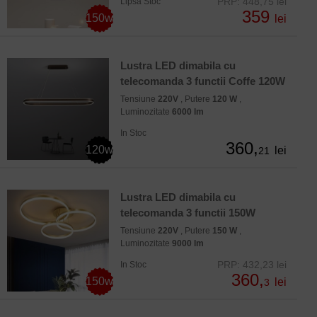
PRP: 448,75 lei
Lipsa Stoc
359
150w
lei
Lustra LED dimabila cu
telecomanda 3 functii Coffe 120W
Tensiune
220V
, Putere
120 W
,
Luminozitate
6000 lm
In Stoc
360,
120w
lei
21
Lustra LED dimabila cu
telecomanda 3 functii 150W
Tensiune
220V
, Putere
150 W
,
Luminozitate
9000 lm
PRP: 432,23 lei
In Stoc
360,
150w
lei
3