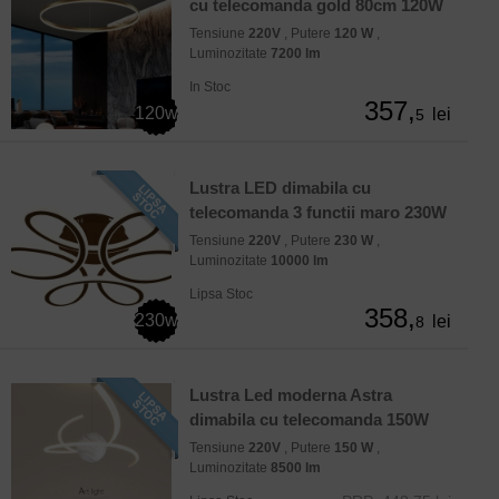
cu telecomanda gold 80cm 120W
Tensiune
220V
, Putere
120 W
,
Luminozitate
7200 lm
In Stoc
357,
120w
lei
5
Lustra LED dimabila cu
telecomanda 3 functii maro 230W
Tensiune
220V
, Putere
230 W
,
Luminozitate
10000 lm
Lipsa Stoc
358,
230w
lei
8
Lustra Led moderna Astra
dimabila cu telecomanda 150W
Tensiune
220V
, Putere
150 W
,
Luminozitate
8500 lm