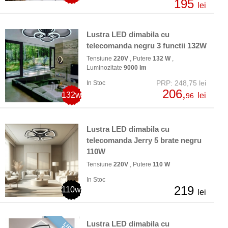
195
lei
Lustra LED dimabila cu
telecomanda negru 3 functii 132W
Tensiune
220V
, Putere
132 W
,
Luminozitate
9000 lm
PRP: 248,75 lei
In Stoc
206,
132w
lei
96
Lustra LED dimabila cu
telecomanda Jerry 5 brate negru
110W
Tensiune
220V
, Putere
110 W
In Stoc
219
110w
lei
Lustra LED dimabila cu