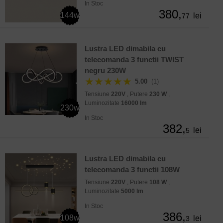
In Stoc
380,
144w
lei
77
Lustra LED dimabila cu
telecomanda 3 functii TWIST
negru 230W
★★★★★
5.00
(1)
Tensiune
220V
, Putere
230 W
,
Luminozitate
16000 lm
230w
In Stoc
382,
lei
5
Lustra LED dimabila cu
telecomanda 3 functii 108W
Tensiune
220V
, Putere
108 W
,
Luminozitate
5000 lm
In Stoc
386,
108w
lei
3