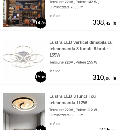
Tensiune
220V
, Putere
142 W
,
Luminozitate
7000 lm
In Stoc
308,
142w
lei
42
Lustra LED vertical dimabila cu
telecomanda 3 functii 8 brate
155W
Tensiune
220V
, Putere
155 W
In Stoc
310,
155w
lei
96
Lustra LED 3 functii cu
telecomanda 112W
Tensiune
220V
, Putere
112 W
,
Luminozitate
6000 lm
In Stoc