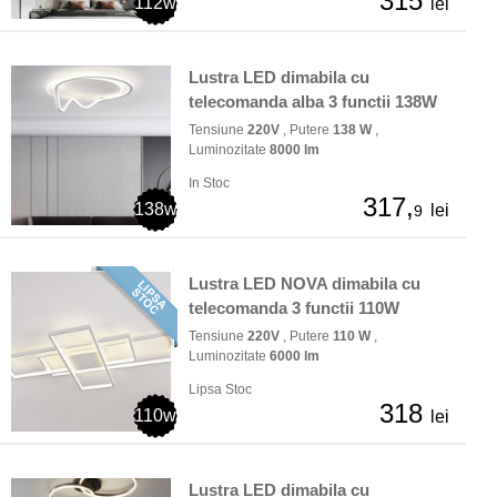
315
112w
lei
Lustra LED dimabila cu
telecomanda alba 3 functii 138W
Tensiune
220V
, Putere
138 W
,
Luminozitate
8000 lm
In Stoc
317,
138w
lei
9
Lustra LED NOVA dimabila cu
telecomanda 3 functii 110W
Tensiune
220V
, Putere
110 W
,
Luminozitate
6000 lm
Lipsa Stoc
318
110w
lei
Lustra LED dimabila cu