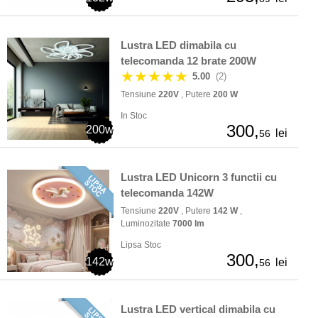
Lustra LED dimabila cu
telecomanda 12 brate 200W
★★★★★
5.00
(2)
Tensiune
220V
, Putere
200 W
In Stoc
300,
200w
lei
56
Lustra LED Unicorn 3 functii cu
telecomanda 142W
Tensiune
220V
, Putere
142 W
,
Luminozitate
7000 lm
Lipsa Stoc
300,
142w
lei
56
Lustra LED vertical dimabila cu