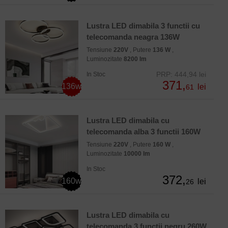
Lustra LED dimabila 3 functii cu
telecomanda neagra 136W
Tensiune
220V
, Putere
136 W
,
Luminozitate
8200 lm
PRP: 444,94 lei
In Stoc
371,
136w
lei
61
Lustra LED dimabila cu
telecomanda alba 3 functii 160W
Tensiune
220V
, Putere
160 W
,
Luminozitate
10000 lm
In Stoc
372,
160w
lei
26
Lustra LED dimabila cu
telecomanda 3 functii negru 260W