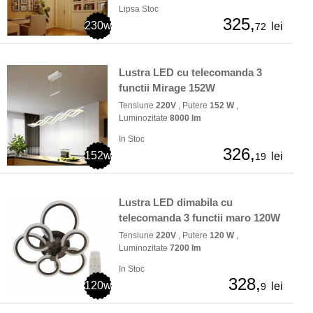
Lipsa Stoc
325,
230w
lei
72
Lustra LED cu telecomanda 3
functii Mirage 152W
Tensiune
220V
, Putere
152 W
,
Luminozitate
8000 lm
In Stoc
326,
152w
lei
19
Lustra LED dimabila cu
telecomanda 3 functii maro 120W
Tensiune
220V
, Putere
120 W
,
Luminozitate
7200 lm
In Stoc
328,
120w
lei
9