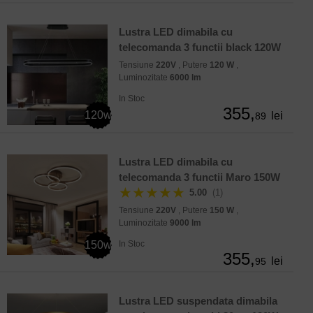
Lustra LED dimabila cu
telecomanda 3 functii black 120W
Tensiune
220V
, Putere
120 W
,
Luminozitate
6000 lm
In Stoc
355,
120w
lei
89
Lustra LED dimabila cu
telecomanda 3 functii Maro 150W
★★★★★
5.00
(1)
Tensiune
220V
, Putere
150 W
,
Luminozitate
9000 lm
150w
In Stoc
355,
lei
95
Lustra LED suspendata dimabila