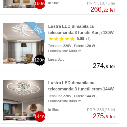
PRP: 318,75 lei
160w
In Stoc
266,
lei
22
Lustra LED dimabila cu
telecomanda 3 functii Kanji 120W
★★★★★
5.00
(1)
Tensiune
220V
, Putere
120 W
,
Luminozitate
6000 lm
120w
Lipsa Stoc
274,
lei
8
Lustra LED dimabila cu
telecomanda 3 functii crom 144W
Tensiune
220V
, Putere
144 W
,
Luminozitate
9000 lm
PRP: 330,23 lei
In Stoc
275,
144w
lei
8