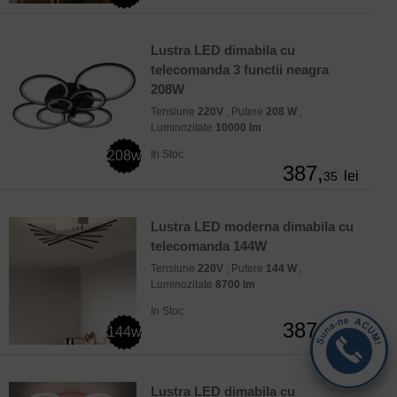
Lustra LED dimabila cu
telecomanda 3 functii neagra
208W
Tensiune
220V
, Putere
208 W
,
Luminozitate
10000 lm
208w
In Stoc
387,
lei
35
Lustra LED moderna dimabila cu
telecomanda 144W
Tensiune
220V
, Putere
144 W
,
Luminozitate
8700 lm
In Stoc
387,
144w
lei
63
Lustra LED dimabila cu