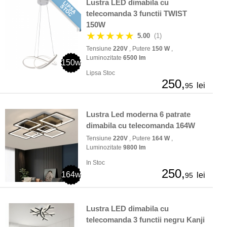
Lustra LED dimabila cu
telecomanda 3 functii TWIST
150W
★★★★★
5.00
(1)
Tensiune
220V
, Putere
150 W
,
Luminozitate
6500 lm
150w
Lipsa Stoc
250,
lei
95
Lustra Led moderna 6 patrate
dimabila cu telecomanda 164W
Tensiune
220V
, Putere
164 W
,
Luminozitate
9800 lm
In Stoc
250,
164w
lei
95
Lustra LED dimabila cu
telecomanda 3 functii negru Kanji