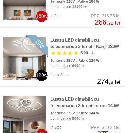
Tensiune
220V
, Putere
160 W
,
Luminozitate
12000 lm
PRP: 318,75 lei
160w
In Stoc
266,
lei
22
Lustra LED dimabila cu
telecomanda 3 functii Kanji 120W
★★★★★
5.00
(1)
Tensiune
220V
, Putere
120 W
,
Luminozitate
6000 lm
120w
Lipsa Stoc
274,
lei
8
Lustra LED dimabila cu
telecomanda 3 functii crom 144W
Tensiune
220V
, Putere
144 W
,
Luminozitate
9000 lm
PRP: 330,23 lei
In Stoc