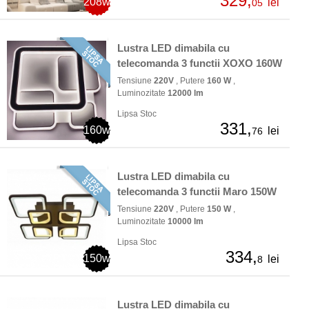
329,
208w
lei
05
Lustra LED dimabila cu
telecomanda 3 functii XOXO 160W
Tensiune
220V
, Putere
160 W
,
Luminozitate
12000 lm
Lipsa Stoc
331,
160w
lei
76
Lustra LED dimabila cu
telecomanda 3 functii Maro 150W
Tensiune
220V
, Putere
150 W
,
Luminozitate
10000 lm
Lipsa Stoc
334,
150w
lei
8
Lustra LED dimabila cu