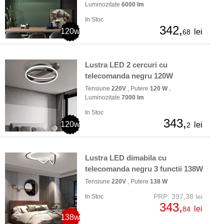
Luminozitate
6000 lm
In Stoc
342,
120w
lei
68
Lustra LED 2 cercuri cu
telecomanda negru 120W
Tensiune
220V
, Putere
120 W
,
Luminozitate
7000 lm
In Stoc
343,
120w
lei
2
Lustra LED dimabila cu
telecomanda negru 3 functii 138W
Tensiune
220V
, Putere
138 W
PRP: 397,38 lei
In Stoc
343,
lei
84
138w