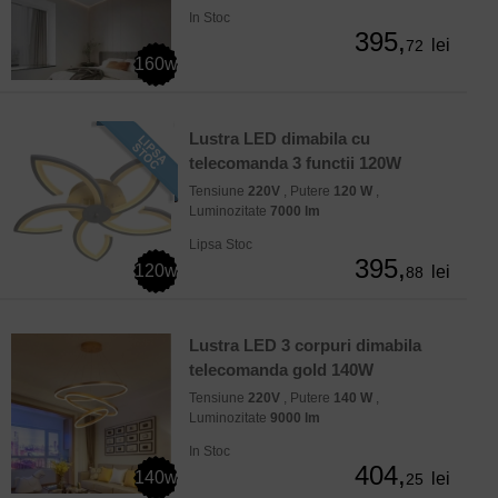
In Stoc
395,
lei
72
160w
Lustra LED dimabila cu
telecomanda 3 functii 120W
Tensiune
220V
, Putere
120 W
,
Luminozitate
7000 lm
Lipsa Stoc
395,
120w
lei
88
Lustra LED 3 corpuri dimabila
telecomanda gold 140W
Tensiune
220V
, Putere
140 W
,
Luminozitate
9000 lm
In Stoc
404,
140w
lei
25