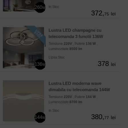
260w
In Stoc
372,
lei
75
Lustra LED champagne cu
telecomanda 3 functii 136W
Tensiune
220V
, Putere
136 W
,
Luminozitate
8500 lm
Lipsa Stoc
378
136w
lei
Lustra LED moderna wave
dimabila cu telecomanda 144W
Tensiune
220V
, Putere
144 W
,
Luminozitate
8700 lm
In Stoc
380,
144w
lei
77