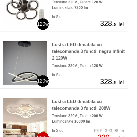
Tensiune
220V
, Putere
120 W
,
Luminozitate
7200 lm
In Stoc
328,
120w
lei
9
Lustra LED dimabila cu
telecomanda 3 functii negru Infinit
2 120W
Tensiune
220V
, Putere
120 W
In Stoc
328,
120w
lei
9
Lustra LED dimabila cu
telecomanda 3 functii 208W
Tensiune
220V
, Putere
208 W
,
Luminozitate
10000 lm
PRP: 393,98 lei
In Stoc