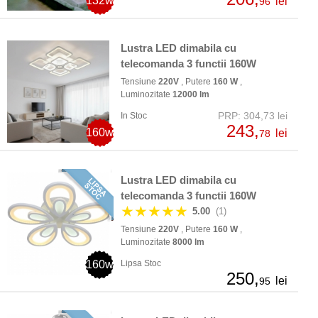
132w
lei
96
Lustra LED dimabila cu
telecomanda 3 functii 160W
Tensiune
220V
, Putere
160 W
,
Luminozitate
12000 lm
PRP: 304,73 lei
In Stoc
243,
160w
lei
78
Lustra LED dimabila cu
telecomanda 3 functii 160W
★★★★★
5.00
(1)
Tensiune
220V
, Putere
160 W
,
Luminozitate
8000 lm
160w
Lipsa Stoc
250,
lei
95