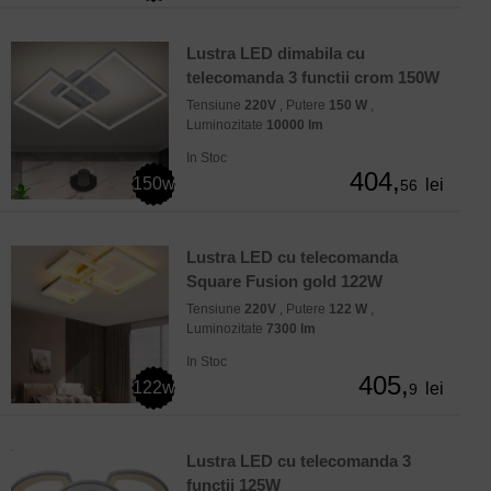
Lustra LED dimabila cu
telecomanda 3 functii crom 150W
Tensiune
220V
, Putere
150 W
,
Luminozitate
10000 lm
In Stoc
404,
150w
lei
56
Lustra LED cu telecomanda
Square Fusion gold 122W
Tensiune
220V
, Putere
122 W
,
Luminozitate
7300 lm
In Stoc
405,
122w
lei
9
Lustra LED cu telecomanda 3
functii 125W