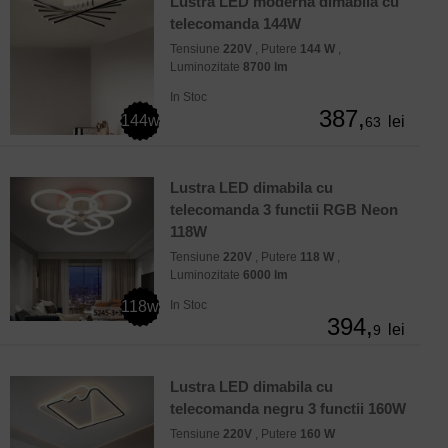
Lustra LED moderna dimabila cu
telecomanda 144W
Tensiune
220V
, Putere
144 W
,
Luminozitate
8700 lm
In Stoc
387,
144w
lei
63
Lustra LED dimabila cu
telecomanda 3 functii RGB Neon
118W
Tensiune
220V
, Putere
118 W
,
Luminozitate
6000 lm
118w
In Stoc
394,
lei
9
Lustra LED dimabila cu
telecomanda negru 3 functii 160W
Tensiune
220V
, Putere
160 W