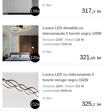
In Stoc
317,
138w
lei
9
Lustra LED dimabila cu
telecomanda 3 functii negru 120W
Tensiune
220V
, Putere
120 W
,
Luminozitate
7200 lm
In Stoc
321,
120w
lei
69
Lustra LED cu telecomanda 3
functii mirage negru 152W
Tensiune
220V
, Putere
152 W
,
Luminozitate
8000 lm
In Stoc
325,
152w
lei
2