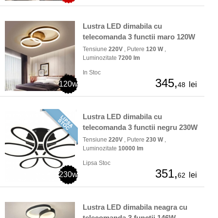
Lustra LED dimabila cu
telecomanda 3 functii maro 120W
Tensiune
220V
, Putere
120 W
,
Luminozitate
7200 lm
In Stoc
345,
120w
lei
48
Lustra LED dimabila cu
telecomanda 3 functii negru 230W
Tensiune
220V
, Putere
230 W
,
Luminozitate
10000 lm
Lipsa Stoc
351,
230w
lei
62
Lustra LED dimabila neagra cu
telecomanda 3 functii 146W