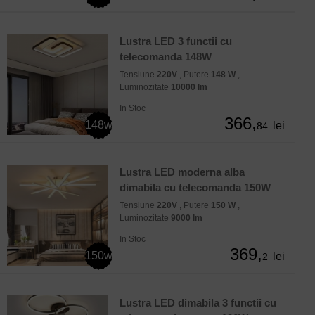
Lustra LED 3 functii cu
telecomanda 148W
Tensiune
220V
, Putere
148 W
,
Luminozitate
10000 lm
In Stoc
366,
148w
lei
84
Lustra LED moderna alba
dimabila cu telecomanda 150W
Tensiune
220V
, Putere
150 W
,
Luminozitate
9000 lm
In Stoc
369,
150w
lei
2
Lustra LED dimabila 3 functii cu