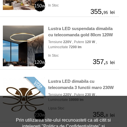
150w
In Stoc
355,
lei
95
Lustra LED suspendata dimabila
cu telecomanda gold 80cm 120W
Tensiune
220V
, Putere
120 W
,
Luminozitate
7200 lm
In Stoc
357,
120w
lei
5
Lustra LED dimabila cu
telecomanda 3 functii maro 230W
Tensiune
220V
, Putere
230 W
,
Luminozitate
10000 lm
Lipsa Stoc
358,
230w
lei
8
Prin utilizarea site-ului recunoasteti ca ati citit si
intelegeti "
Politica de Confidentialitate
" si