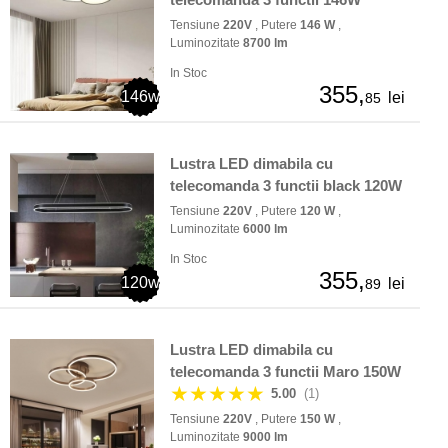
Tensiune
220V
, Putere
146 W
,
Luminozitate
8700 lm
In Stoc
355,
146w
lei
85
Lustra LED dimabila cu
telecomanda 3 functii black 120W
Tensiune
220V
, Putere
120 W
,
Luminozitate
6000 lm
In Stoc
355,
120w
lei
89
Lustra LED dimabila cu
telecomanda 3 functii Maro 150W
★★★★★
5.00
(1)
Tensiune
220V
, Putere
150 W
,
Luminozitate
9000 lm