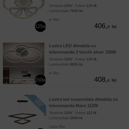
Tensiune
220V
, Putere
125 W
,
Luminozitate
7500 lm
In Stoc
406,
125w
lei
8
Lustra LED dimabila cu
telecomanda 3 functii silver 150W
Tensiune
220V
, Putere
150 W
,
Luminozitate
9000 lm
In Stoc
408,
150w
lei
4
Lustra led suspendata dimabila cu
telecomanda Maro 112W
Tensiune
220V
, Putere
112 W
,
Luminozitate
5000 lm
Lipsa Stoc