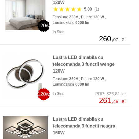
120W
★★★★★
5.00
(1)
Tensiune
220V
, Putere
120 W
,
Luminozitate
6000 lm
120w
In Stoc
260,
lei
07
Lustra LED dimabila cu
telecomanda 3 functii wenge
120W
Tensiune
220V
, Putere
120 W
,
Luminozitate
6000 lm
PRP: 326,81 lei
120w
In Stoc
261,
lei
45
Lustra LED dimabila cu
telecomanda 3 functii neagra
160W