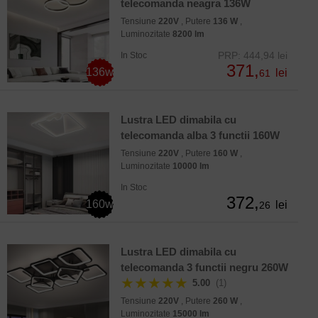
telecomanda neagra 136W
Tensiune
220V
, Putere
136 W
,
Luminozitate
8200 lm
PRP: 444,94 lei
In Stoc
371,
136w
lei
61
Lustra LED dimabila cu
telecomanda alba 3 functii 160W
Tensiune
220V
, Putere
160 W
,
Luminozitate
10000 lm
In Stoc
372,
160w
lei
26
Lustra LED dimabila cu
telecomanda 3 functii negru 260W
★★★★★
5.00
(1)
Tensiune
220V
, Putere
260 W
,
Luminozitate
15000 lm