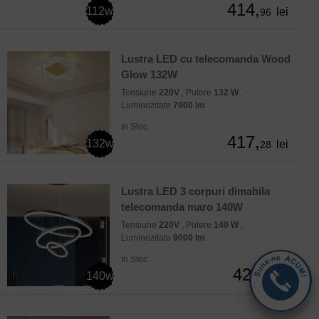
414,
112w
lei
96
Lustra LED cu telecomanda Wood
Glow 132W
Tensiune
220V
, Putere
132 W
,
Luminozitate
7900 lm
In Stoc
417,
132w
lei
28
Lustra LED 3 corpuri dimabila
telecomanda maro 140W
Tensiune
220V
, Putere
140 W
,
Luminozitate
9000 lm
In Stoc
423,
140w
lei
5