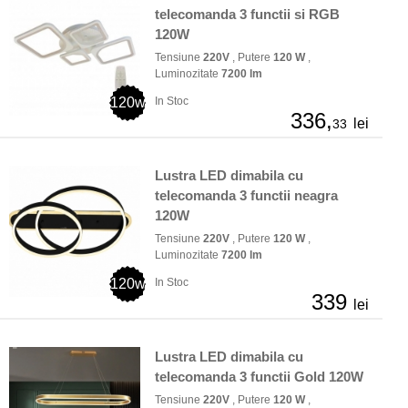
telecomanda 3 functii si RGB
120W
Tensiune
220V
, Putere
120 W
,
Luminozitate
7200 lm
120w
In Stoc
336,
lei
33
Lustra LED dimabila cu
telecomanda 3 functii neagra
120W
Tensiune
220V
, Putere
120 W
,
Luminozitate
7200 lm
120w
In Stoc
339
lei
Lustra LED dimabila cu
telecomanda 3 functii Gold 120W
Tensiune
220V
, Putere
120 W
,