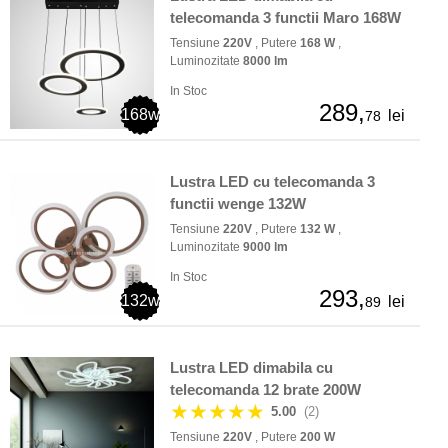
telecomanda 3 functii Maro 168W
Tensiune
220V
, Putere
168 W
,
Luminozitate
8000 lm
In Stoc
289,
168w
lei
78
Lustra LED cu telecomanda 3
functii wenge 132W
Tensiune
220V
, Putere
132 W
,
Luminozitate
9000 lm
In Stoc
293,
132w
lei
89
Lustra LED dimabila cu
telecomanda 12 brate 200W
★★★★★
5.00
(2)
Tensiune
220V
, Putere
200 W