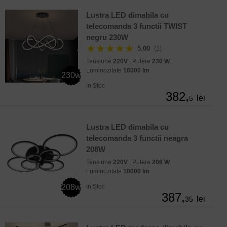
Lustra LED dimabila cu
telecomanda 3 functii TWIST
negru 230W
★★★★★
5.00
(1)
Tensiune
220V
, Putere
230 W
,
Luminozitate
16000 lm
230w
In Stoc
382,
lei
5
Lustra LED dimabila cu
telecomanda 3 functii neagra
208W
Tensiune
220V
, Putere
208 W
,
Luminozitate
10000 lm
208w
In Stoc
387,
lei
35