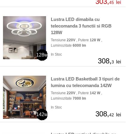
303,
lei
45
Lustra LED dimabila cu
telecomanda 3 functii si RGB
128W
Tensiune
220V
, Putere
128 W
,
Luminozitate
6000 lm
128w
In Stoc
308,
lei
3
Lustra LED Basketball 3 tipuri de
lumina cu telecomanda 142W
Tensiune
220V
, Putere
142 W
,
Luminozitate
7000 lm
In Stoc
308,
142w
lei
42