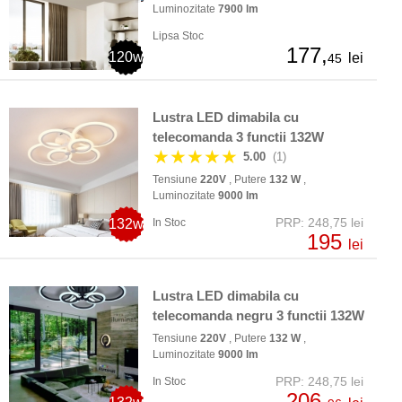
Luminozitate
7900 lm
Lipsa Stoc
177,
120w
lei
45
Lustra LED dimabila cu
telecomanda 3 functii 132W
★★★★★
5.00
(1)
Tensiune
220V
, Putere
132 W
,
Luminozitate
9000 lm
PRP: 248,75 lei
132w
In Stoc
195
lei
Lustra LED dimabila cu
telecomanda negru 3 functii 132W
Tensiune
220V
, Putere
132 W
,
Luminozitate
9000 lm
PRP: 248,75 lei
In Stoc
206,