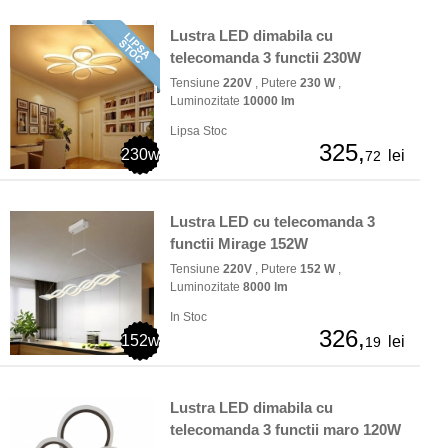
Lustra LED dimabila cu
telecomanda 3 functii 230W
Tensiune
220V
, Putere
230 W
,
Luminozitate
10000 lm
Lipsa Stoc
325,
230w
lei
72
Lustra LED cu telecomanda 3
functii Mirage 152W
Tensiune
220V
, Putere
152 W
,
Luminozitate
8000 lm
In Stoc
326,
152w
lei
19
Lustra LED dimabila cu
telecomanda 3 functii maro 120W