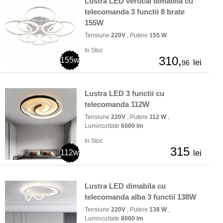
Lustra LED vertical dimabila cu
telecomanda 3 functii 8 brate
155W
Tensiune
220V
, Putere
155 W
In Stoc
310,
155w
lei
96
Lustra LED 3 functii cu
telecomanda 112W
Tensiune
220V
, Putere
112 W
,
Luminozitate
6000 lm
In Stoc
315
112w
lei
Lustra LED dimabila cu
telecomanda alba 3 functii 138W
Tensiune
220V
, Putere
138 W
,
Luminozitate
8000 lm