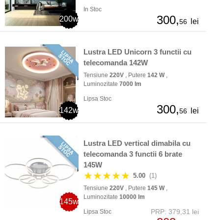
In Stoc
300,
200w
lei
56
Lustra LED Unicorn 3 functii cu
telecomanda 142W
Tensiune
220V
, Putere
142 W
,
Luminozitate
7000 lm
Lipsa Stoc
300,
142w
lei
56
Lustra LED vertical dimabila cu
telecomanda 3 functii 6 brate
145W
★★★★★
5.00
(1)
Tensiune
220V
, Putere
145 W
,
Luminozitate
10000 lm
145w
PRP: 379,31 lei
Lipsa Stoc