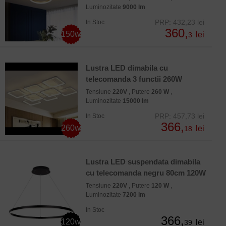
Luminozitate
9000 lm
PRP: 432,23 lei
In Stoc
360,
150w
lei
3
Lustra LED dimabila cu
telecomanda 3 functii 260W
Tensiune
220V
, Putere
260 W
,
Luminozitate
15000 lm
PRP: 457,73 lei
In Stoc
366,
260w
lei
18
Lustra LED suspendata dimabila
cu telecomanda negru 80cm 120W
Tensiune
220V
, Putere
120 W
,
Luminozitate
7200 lm
In Stoc
366,
120w
lei
39