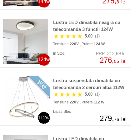
275,
144w
lei
8
Lustra LED dimabila neagra cu
telecomanda 3 functii 124W
★★★★★
5.00
(1)
Tensiune
220V
, Putere
124 W
PRP: 313,69 lei
In Stoc
276,
124w
lei
55
Lustra suspendata dimabila cu
telecomanda 2 cercuri alba 112W
★★★★★
5.00
(1)
Tensiune
220V
, Putere
112 W
Lipsa Stoc
279,
112w
lei
76
Lustra LED dimabila cu