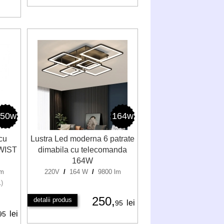
150w
164w
cu
Lustra Led moderna 6 patrate
TWIST
dimabila cu telecomanda
164W
lm
220V
/
164 W
/
9800 lm
1)
250,
detalii produs
lei
95
lei
95