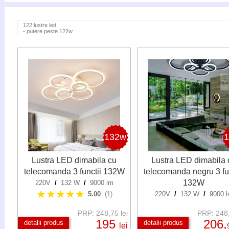
122 lustre led
- putere peste 122w
132w
Lustra LED dimabila cu
Lustra LED dimabila 
telecomanda 3 functii 132W
telecomanda negru 3 fun
132W
220V
/
132 W
/
9000 lm
★★★★★
5.00
(1)
220V
/
132 W
/
9000 
PRP: 248,75 lei
PRP: 248,
195
206,
detalii produs
detalii produs
lei