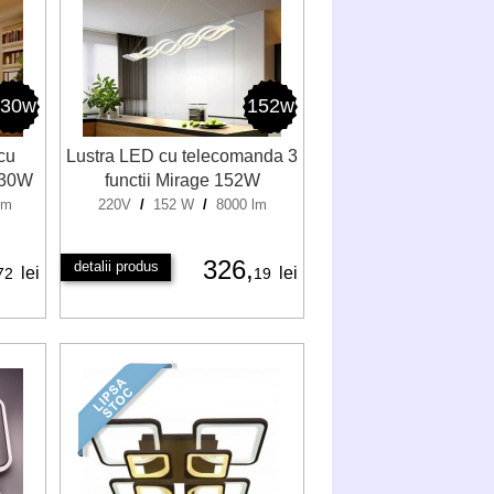
230w
152w
cu
Lustra LED cu telecomanda 3
230W
functii Mirage 152W
lm
220V
/
152 W
/
8000 lm
326,
detalii produs
lei
lei
72
19