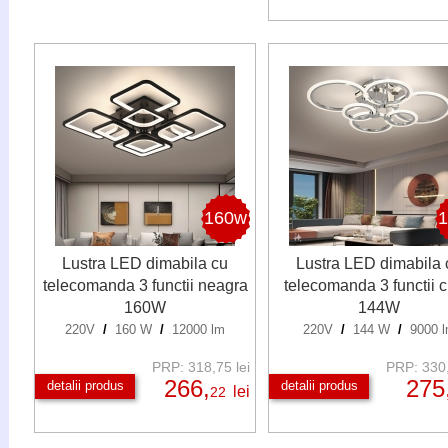
160w
Lustra LED dimabila cu
Lustra LED dimabila 
telecomanda 3 functii neagra
telecomanda 3 functii 
160W
144W
220V
/
160 W
/
12000 lm
220V
/
144 W
/
9000 
PRP: 318,75 lei
PRP: 330,
266,
275
detalii produs
detalii produs
lei
22