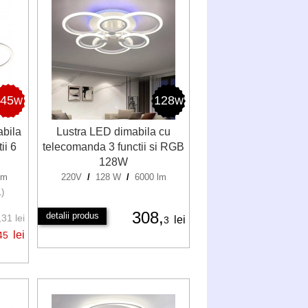
145w
128w
abila
Lustra LED dimabila cu
ii 6
telecomanda 3 functii si RGB
128W
lm
220V
/
128 W
/
6000 lm
1)
308,
detalii produs
31 lei
lei
3
lei
45