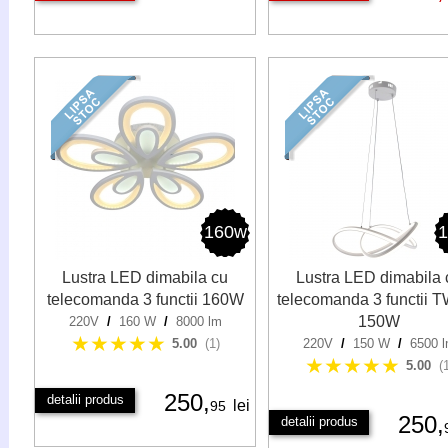
160w
Lustra LED dimabila cu
Lustra LED dimabila 
telecomanda 3 functii 160W
telecomanda 3 functii 
150W
220V
/
160 W
/
8000 lm
★★★★★
5.00
(1)
220V
/
150 W
/
6500 
★★★★★
5.00
(
250,
detalii produs
lei
95
250,
detalii produs