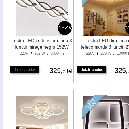
152w
Lustra LED cu telecomanda 3
Lustra LED dimabila 
functii mirage negru 152W
telecomanda 3 functii 
220V
/
152 W
/
8000 lm
220V
/
230 W
/
10000 
325,
325,
detalii produs
detalii produs
lei
2