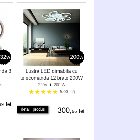
132w
200w
nda 3
Lustra LED dimabila cu
W
telecomanda 12 brate 200W
lm
220V
/
200 W
★★★★★
5.00
(2)
lei
89
300,
detalii produs
lei
56