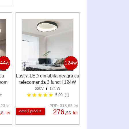
144w
124w
cu
Lustra LED dimabila neagra cu
crom
telecomanda 3 functii 124W
220V
/
124 W
★★★★★
lm
5.00
(1)
23 lei
PRP: 313,69 lei
,
276,
detalii produs
lei
lei
8
55