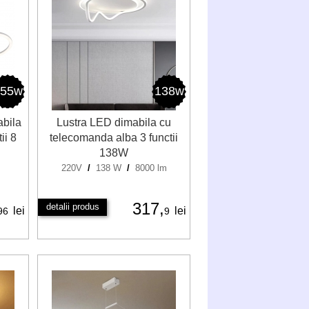
155w
138w
abila
Lustra LED dimabila cu
ii 8
telecomanda alba 3 functii
138W
220V
/
138 W
/
8000 lm
317,
detalii produs
lei
lei
96
9