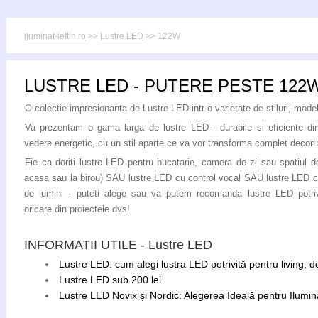
iluminat-ieftin.ro
>>
Lustre LED
>> 122W
LUSTRE LED - PUTERE PESTE 122
O colectie impresionanta de Lustre LED intr-o varietate de stiluri, modele
Va prezentam o gama larga de lustre LED - durabile si eficiente di
vedere energetic, cu un stil aparte ce va vor transforma complet decoru
Fie ca doriti lustre LED pentru bucatarie, camera de zi sau spatiul de
acasa sau la birou) SAU lustre LED cu control vocal SAU lustre LED c
de lumini - puteti alege sau va putem recomanda lustre LED potriv
oricare din proiectele dvs!
INFORMATII UTILE - Lustre LED
Lustre LED: cum alegi lustra LED potrivită pentru living, 
Lustre LED sub 200 lei
Lustre LED Novix și Nordic: Alegerea Ideală pentru Ilumina