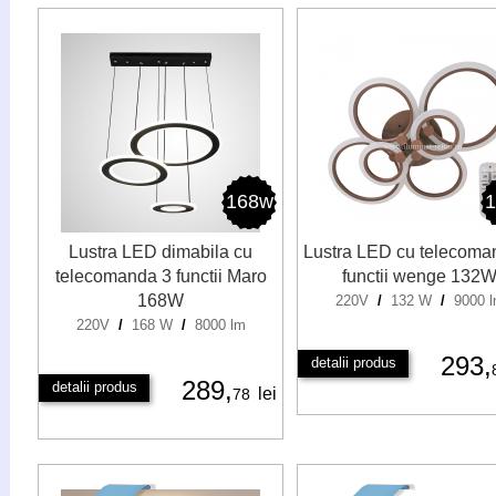
168w
Lustra LED dimabila cu
Lustra LED cu telecoma
telecomanda 3 functii Maro
functii wenge 132
168W
220V
/
132 W
/
9000 
220V
/
168 W
/
8000 lm
293,
detalii produs
289,
detalii produs
lei
78