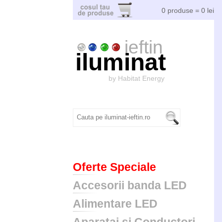
0 produse = 0 lei
ieftin
iluminat
by Habitat Energy
Oferte Speciale
Accesorii banda LED
Alimentare LED