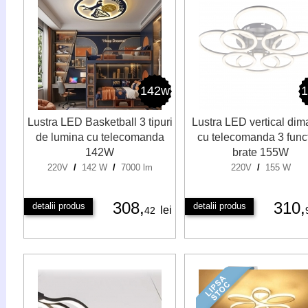
142w
Lustra LED Basketball 3 tipuri
Lustra LED vertical dim
de lumina cu telecomanda
cu telecomanda 3 funct
142W
brate 155W
220V
/
142 W
/
7000 lm
220V
/
155 W
308,
310,
detalii produs
detalii produs
lei
42