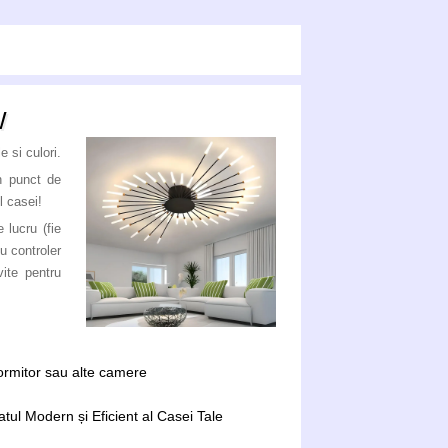
W
 si culori.
n punct de
l casei!
 lucru (fie
u controler
ite pentru
dormitor sau alte camere
tul Modern și Eficient al Casei Tale