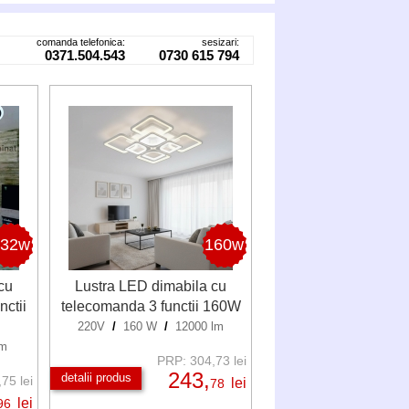
comanda telefonica:
sesizari:
0371.504.543
0730 615 794
132w
160w
cu
Lustra LED dimabila cu
ctii
telecomanda 3 functii 160W
220V
/
160 W
/
12000 lm
lm
PRP: 304,73 lei
243,
detalii produs
75 lei
lei
78
lei
96