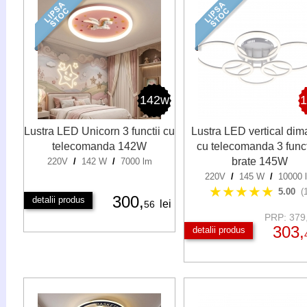
142w
Lustra LED Unicorn 3 functii cu
Lustra LED vertical dim
telecomanda 142W
cu telecomanda 3 funct
brate 145W
220V
/
142 W
/
7000 lm
220V
/
145 W
/
10000 
★★★★★
5.00
(
300,
detalii produs
lei
56
PRP: 379,
303,
detalii produs