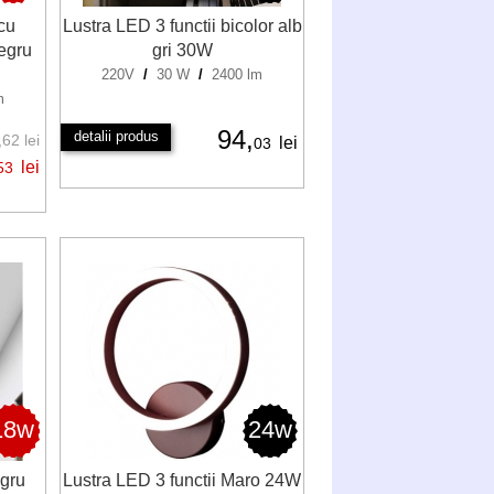
cu
Lustra LED 3 functii bicolor alb
egru
gri 30W
220V
/
30 W
/
2400 lm
m
94,
detalii produs
62 lei
lei
03
lei
53
18w
24w
egru
Lustra LED 3 functii Maro 24W