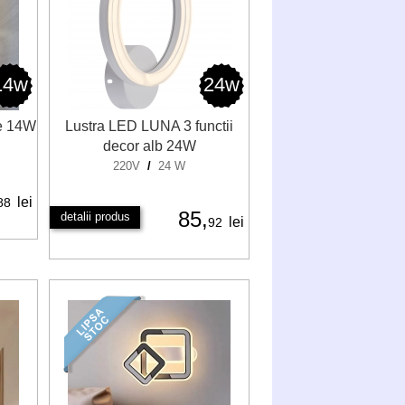
14w
24w
le 14W
Lustra LED LUNA 3 functii
decor alb 24W
m
220V
/
24 W
lei
88
85,
detalii produs
lei
92