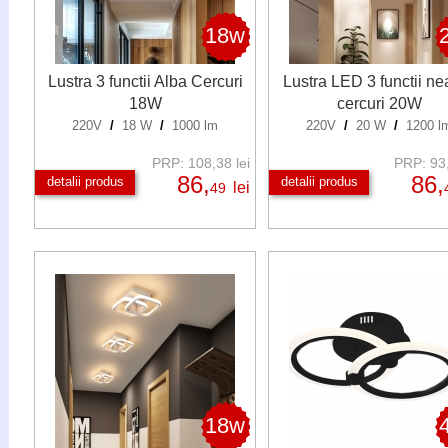
18w
Lustra 3 functii Alba Cercuri
Lustra LED 3 functii ne
18W
cercuri 20W
220V
/
18 W
/
1000 lm
220V
/
20 W
/
1200 l
PRP: 108,38 lei
PRP: 93,
86,
86,
detalii produs
detalii produs
lei
49
18w