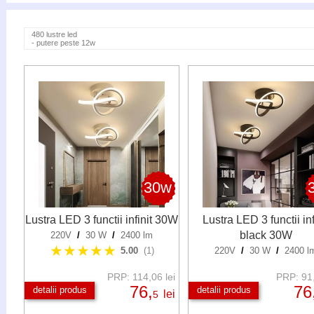
480 lustre led
- putere peste 12w
30w
Lustra LED 3 functii infinit 30W
Lustra LED 3 functii inf
black 30W
220V
/
30 W
/
2400 lm
★★★★★
5.00
(1)
220V
/
30 W
/
2400 l
PRP: 114,06 lei
PRP: 91,
76,
76
detalii produs
detalii produs
lei
5