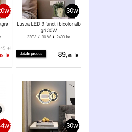
20w
30w
agra
Lustra LED 3 functii bicolor alb
gri 30W
m
220V
/
30 W
/
2400 lm
45 lei
89,
detalii produs
lei
lei
49
98
44w
30w