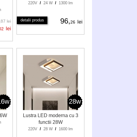
220V
/
24 W
/
1300 lm
m
96,
detalii produs
87 lei
lei
26
lei
02
16w
28w
 16W
Lustra LED moderna cu 3
functii 28W
m
220V
/
28 W
/
1600 lm