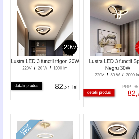
20w
Lustra LED 3 functii trigon 20W
Lustra LED 3 functii Sp
Negru 30W
220V
/
20 W
/
1000 lm
220V
/
30 W
/
2000 l
82,
detalii produs
PRP: 95,
lei
21
82,
detalii produs