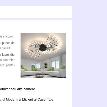
 si culori.
n punct de
l casei!
 lucru (fie
u controler
ite pentru
dormitor sau alte camere
tul Modern și Eficient al Casei Tale