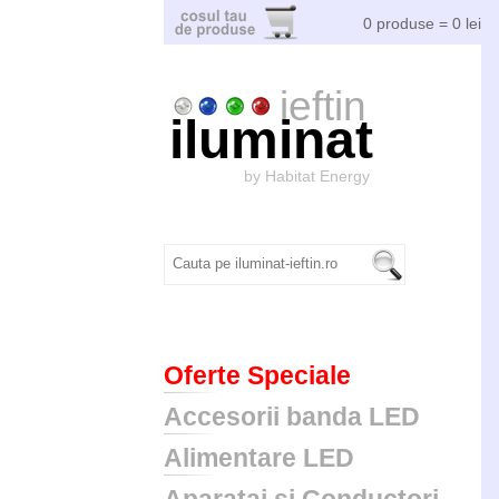
0 produse = 0 lei
ieftin
iluminat
by Habitat Energy
Oferte Speciale
Accesorii banda LED
Alimentare LED