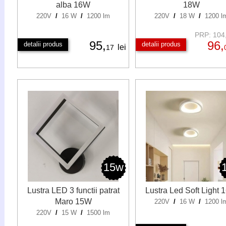
alba 16W
18W
220V
/
16 W
/
1200 lm
220V
/
18 W
/
1200 l
PRP: 104,
95,
96,
detalii produs
detalii produs
lei
17
15w
Lustra LED 3 functii patrat
Lustra Led Soft Light
Maro 15W
220V
/
16 W
/
1200 l
220V
/
15 W
/
1500 lm