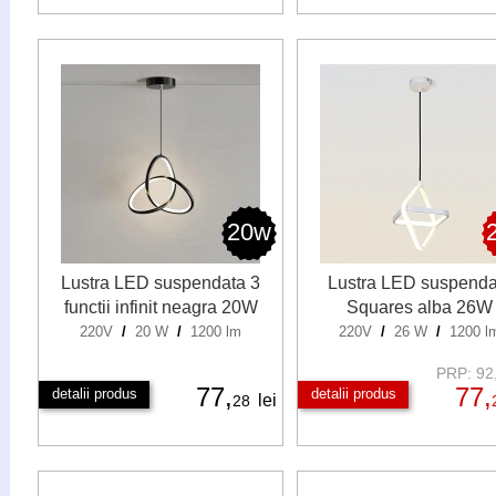
20w
Lustra LED suspendata 3
Lustra LED suspenda
functii infinit neagra 20W
Squares alba 26W
220V
/
20 W
/
1200 lm
220V
/
26 W
/
1200 l
PRP: 92,
77,
77,
detalii produs
detalii produs
lei
28