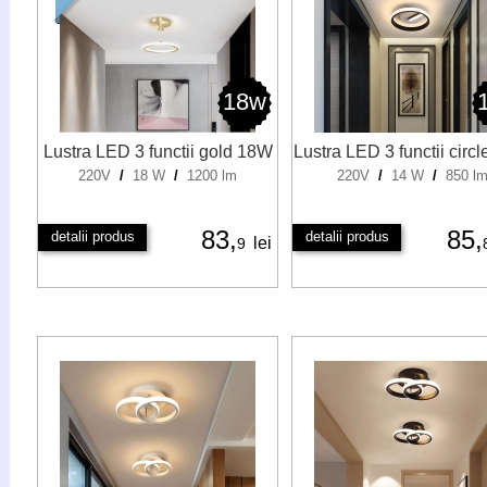
18w
Lustra LED 3 functii gold 18W
Lustra LED 3 functii circ
220V
/
18 W
/
1200 lm
220V
/
14 W
/
850 l
83,
85,
detalii produs
detalii produs
lei
9