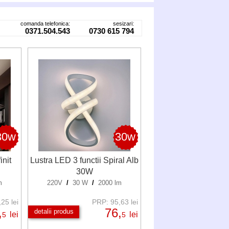
comanda telefonica:
sesizari:
0371.504.543
0730 615 794
30w
30w
init
Lustra LED 3 functii Spiral Alb
30W
m
220V
/
30 W
/
2000 lm
25 lei
PRP: 95,63 lei
,
76,
detalii produs
lei
lei
5
5