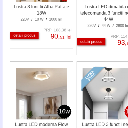
Lustra 3 functii Alba Patrate
Lustra LED dimabila 
18W
telecomanda 3 functii n
44W
220V
/
18 W
/
1000 lm
220V
/
44 W
/
2900 l
PRP: 108,38 lei
90,
detalii produs
PRP: 114,
lei
51
93,
detalii produs
16w
Lustra LED moderna Flow
Lustra LED 3 functii n