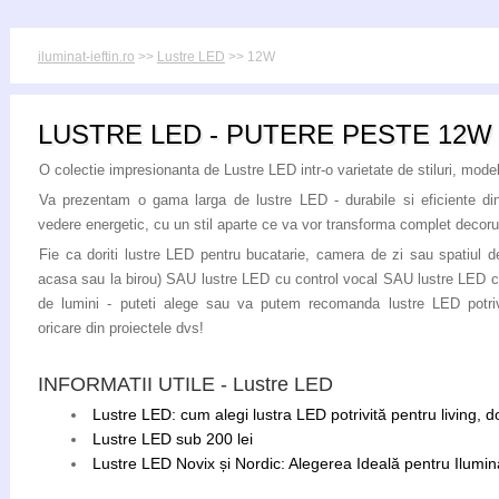
iluminat-ieftin.ro
>>
Lustre LED
>> 12W
LUSTRE LED - PUTERE PESTE 12W
O colectie impresionanta de Lustre LED intr-o varietate de stiluri, modele
Va prezentam o gama larga de lustre LED - durabile si eficiente di
vedere energetic, cu un stil aparte ce va vor transforma complet decoru
Fie ca doriti lustre LED pentru bucatarie, camera de zi sau spatiul de
acasa sau la birou) SAU lustre LED cu control vocal SAU lustre LED c
de lumini - puteti alege sau va putem recomanda lustre LED potriv
oricare din proiectele dvs!
INFORMATII UTILE - Lustre LED
Lustre LED: cum alegi lustra LED potrivită pentru living, 
Lustre LED sub 200 lei
Lustre LED Novix și Nordic: Alegerea Ideală pentru Ilumina