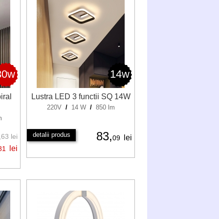
30w
14w
iral
Lustra LED 3 functii SQ 14W
220V
/
14 W
/
850 lm
m
83,
detalii produs
63 lei
lei
09
lei
81