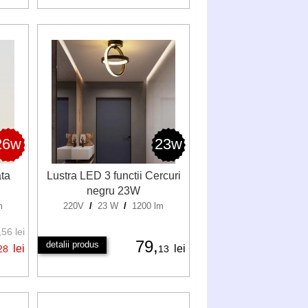
26w
23w
ta
Lustra LED 3 functii Cercuri
negru 23W
m
220V
/
23 W
/
1200 lm
56 lei
79,
detalii produs
lei
lei
28
13