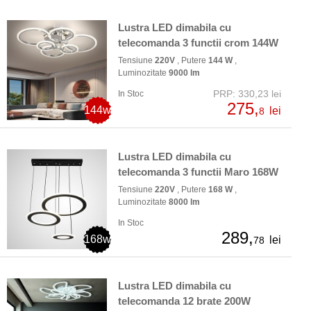
Lustra LED dimabila cu
telecomanda 3 functii crom 144W
Tensiune
220V
, Putere
144 W
,
Luminozitate
9000 lm
PRP: 330,23 lei
In Stoc
275,
144w
lei
8
Lustra LED dimabila cu
telecomanda 3 functii Maro 168W
Tensiune
220V
, Putere
168 W
,
Luminozitate
8000 lm
In Stoc
289,
168w
lei
78
Lustra LED dimabila cu
telecomanda 12 brate 200W