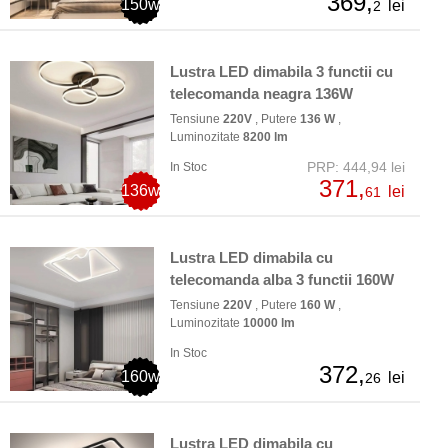
369,
150w
lei
2
Lustra LED dimabila 3 functii cu
telecomanda neagra 136W
Tensiune
220V
, Putere
136 W
,
Luminozitate
8200 lm
PRP: 444,94 lei
In Stoc
371,
136w
lei
61
Lustra LED dimabila cu
telecomanda alba 3 functii 160W
Tensiune
220V
, Putere
160 W
,
Luminozitate
10000 lm
In Stoc
372,
160w
lei
26
Lustra LED dimabila cu