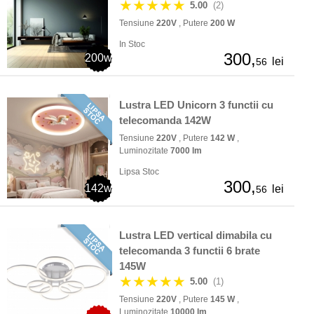
★★★★★
5.00
(2)
Tensiune
220V
, Putere
200 W
In Stoc
300,
200w
lei
56
Lustra LED Unicorn 3 functii cu
telecomanda 142W
Tensiune
220V
, Putere
142 W
,
Luminozitate
7000 lm
Lipsa Stoc
300,
142w
lei
56
Lustra LED vertical dimabila cu
telecomanda 3 functii 6 brate
145W
★★★★★
5.00
(1)
Tensiune
220V
, Putere
145 W
,
Luminozitate
10000 lm