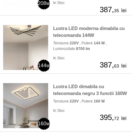
208w
In Stoc
387,
lei
35
Lustra LED moderna dimabila cu
telecomanda 144W
Tensiune
220V
, Putere
144 W
,
Luminozitate
8700 lm
In Stoc
387,
144w
lei
63
Lustra LED dimabila cu
telecomanda negru 3 functii 160W
Tensiune
220V
, Putere
160 W
In Stoc
395,
lei
72
160w