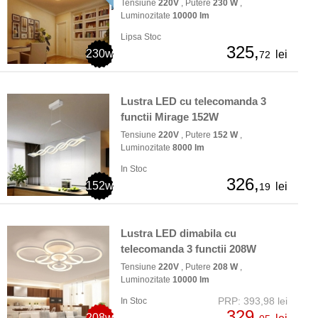
Tensiune
220V
, Putere
230 W
,
Luminozitate
10000 lm
Lipsa Stoc
325,
230w
lei
72
Lustra LED cu telecomanda 3
functii Mirage 152W
Tensiune
220V
, Putere
152 W
,
Luminozitate
8000 lm
In Stoc
326,
152w
lei
19
Lustra LED dimabila cu
telecomanda 3 functii 208W
Tensiune
220V
, Putere
208 W
,
Luminozitate
10000 lm
PRP: 393,98 lei
In Stoc
329,
208w