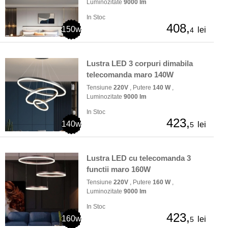
Luminozitate
9000 lm
In Stoc
408,
150w
lei
4
Lustra LED 3 corpuri dimabila
telecomanda maro 140W
Tensiune
220V
, Putere
140 W
,
Luminozitate
9000 lm
In Stoc
423,
140w
lei
5
Lustra LED cu telecomanda 3
functii maro 160W
Tensiune
220V
, Putere
160 W
,
Luminozitate
9000 lm
In Stoc
423,
160w
lei
5