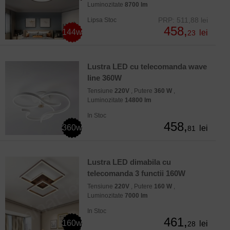
Luminozitate
8700 lm
PRP: 511,88 lei
Lipsa Stoc
458,
144w
lei
23
Lustra LED cu telecomanda wave
line 360W
Tensiune
220V
, Putere
360 W
,
Luminozitate
14800 lm
In Stoc
458,
360w
lei
81
Lustra LED dimabila cu
telecomanda 3 functii 160W
Tensiune
220V
, Putere
160 W
,
Luminozitate
7000 lm
In Stoc
461,
160w
lei
28