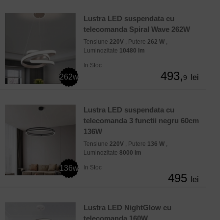
Lustra LED suspendata cu
telecomanda Spiral Wave 262W
Tensiune
220V
, Putere
262 W
,
Luminozitate
10480 lm
In Stoc
493,
262w
lei
9
Lustra LED suspendata cu
telecomanda 3 functii negru 60cm
136W
Tensiune
220V
, Putere
136 W
,
Luminozitate
8000 lm
136w
In Stoc
495
lei
Lustra LED NightGlow cu
telecomanda 160W