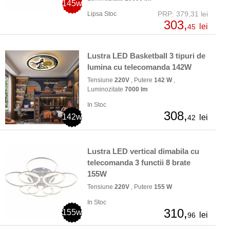
145w
PRP: 379,31 lei
Lipsa Stoc
303,
lei
45
Lustra LED Basketball 3 tipuri de
lumina cu telecomanda 142W
Tensiune
220V
, Putere
142 W
,
Luminozitate
7000 lm
In Stoc
308,
142w
lei
42
Lustra LED vertical dimabila cu
telecomanda 3 functii 8 brate
155W
Tensiune
220V
, Putere
155 W
In Stoc
310,
155w
lei
96