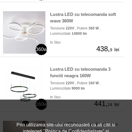
Lustra LED cu telecomanda soft
wave 360W
Tensiune
220V
, Putere
360 W
,
Luminozitate
14800 lm
In Stoc
438,
360w
lei
9
Lustra LED cu telecomanda 3
functii neagra 160W
Tensiune
220V
, Putere
160 W
,
Luminozitate
9000 lm
In Stoc
441,
160w
lei
24
Lustra LED 3 corpuri dimabila cu
Prin utilizarea site-ului recunoasteti ca ati citit si
telecomanda negru 140W
intelegeti "
Politica de Confidentialitate
" si