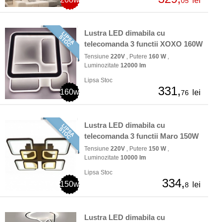
lei
05
Lustra LED dimabila cu
telecomanda 3 functii XOXO 160W
Tensiune
220V
, Putere
160 W
,
Luminozitate
12000 lm
Lipsa Stoc
331,
160w
lei
76
Lustra LED dimabila cu
telecomanda 3 functii Maro 150W
Tensiune
220V
, Putere
150 W
,
Luminozitate
10000 lm
Lipsa Stoc
334,
150w
lei
8
Lustra LED dimabila cu