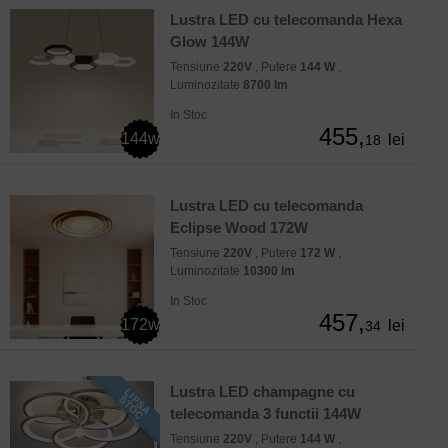
Lustra LED cu telecomanda Hexa
Glow 144W
Tensiune
220V
, Putere
144 W
,
Luminozitate
8700 lm
In Stoc
455,
144w
lei
18
Lustra LED cu telecomanda
Eclipse Wood 172W
Tensiune
220V
, Putere
172 W
,
Luminozitate
10300 lm
In Stoc
457,
172w
lei
34
Lustra LED champagne cu
telecomanda 3 functii 144W
Tensiune
220V
, Putere
144 W
,