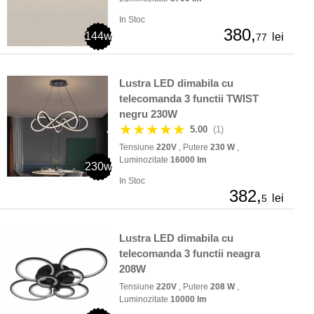
In Stoc
380,
144w
lei
77
Lustra LED dimabila cu
telecomanda 3 functii TWIST
negru 230W
★★★★★
5.00
(1)
Tensiune
220V
, Putere
230 W
,
Luminozitate
16000 lm
230w
In Stoc
382,
lei
5
Lustra LED dimabila cu
telecomanda 3 functii neagra
208W
Tensiune
220V
, Putere
208 W
,
Luminozitate
10000 lm