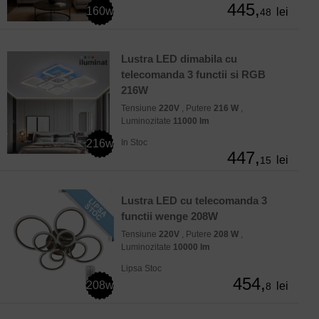
445,
160w
lei
48
Lustra LED dimabila cu
telecomanda 3 functii si RGB
216W
Tensiune
220V
, Putere
216 W
,
Luminozitate
11000 lm
216w
In Stoc
447,
lei
15
Lustra LED cu telecomanda 3
functii wenge 208W
Tensiune
220V
, Putere
208 W
,
Luminozitate
10000 lm
Lipsa Stoc
454,
208w
lei
8