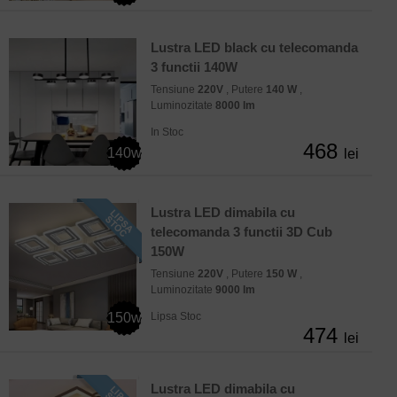
Lustra LED black cu telecomanda
3 functii 140W
Tensiune
220V
, Putere
140 W
,
Luminozitate
8000 lm
In Stoc
468
140w
lei
Lustra LED dimabila cu
telecomanda 3 functii 3D Cub
150W
Tensiune
220V
, Putere
150 W
,
Luminozitate
9000 lm
150w
Lipsa Stoc
474
lei
Lustra LED dimabila cu