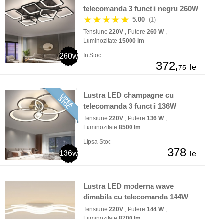
telecomanda 3 functii negru 260W
★★★★★
5.00
(1)
Tensiune
220V
, Putere
260 W
,
Luminozitate
15000 lm
260w
In Stoc
372,
lei
75
Lustra LED champagne cu
telecomanda 3 functii 136W
Tensiune
220V
, Putere
136 W
,
Luminozitate
8500 lm
Lipsa Stoc
378
136w
lei
Lustra LED moderna wave
dimabila cu telecomanda 144W
Tensiune
220V
, Putere
144 W
,
Luminozitate
8700 lm