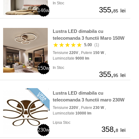
In Stoc
355,
146w
lei
85
Lustra LED dimabila cu
telecomanda 3 functii Maro 150W
★★★★★
5.00
(1)
Tensiune
220V
, Putere
150 W
,
Luminozitate
9000 lm
150w
In Stoc
355,
lei
95
Lustra LED dimabila cu
telecomanda 3 functii maro 230W
Tensiune
220V
, Putere
230 W
,
Luminozitate
10000 lm
Lipsa Stoc
358,
230w
lei
8