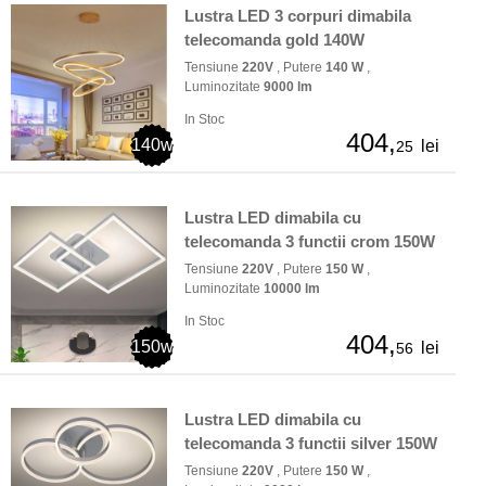
Lustra LED 3 corpuri dimabila
telecomanda gold 140W
Tensiune
220V
, Putere
140 W
,
Luminozitate
9000 lm
In Stoc
404,
140w
lei
25
Lustra LED dimabila cu
telecomanda 3 functii crom 150W
Tensiune
220V
, Putere
150 W
,
Luminozitate
10000 lm
In Stoc
404,
150w
lei
56
Lustra LED dimabila cu
telecomanda 3 functii silver 150W
Tensiune
220V
, Putere
150 W
,