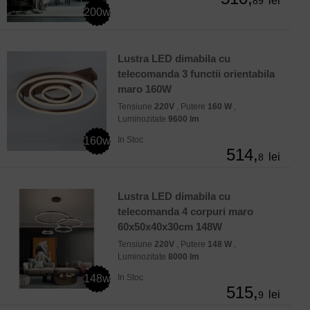
lei
89
200w
Lustra LED dimabila cu
telecomanda 3 functii orientabila
maro 160W
Tensiune
220V
, Putere
160 W
,
Luminozitate
9600 lm
160w
In Stoc
514,
lei
8
Lustra LED dimabila cu
telecomanda 4 corpuri maro
60x50x40x30cm 148W
Tensiune
220V
, Putere
148 W
,
Luminozitate
8000 lm
148w
In Stoc
515,
lei
9