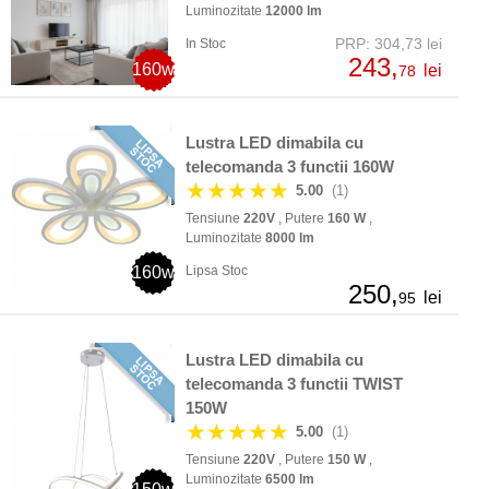
Luminozitate
12000 lm
PRP: 304,73 lei
In Stoc
243,
160w
lei
78
Lustra LED dimabila cu
telecomanda 3 functii 160W
★★★★★
5.00
(1)
Tensiune
220V
, Putere
160 W
,
Luminozitate
8000 lm
160w
Lipsa Stoc
250,
lei
95
Lustra LED dimabila cu
telecomanda 3 functii TWIST
150W
★★★★★
5.00
(1)
Tensiune
220V
, Putere
150 W
,
Luminozitate
6500 lm