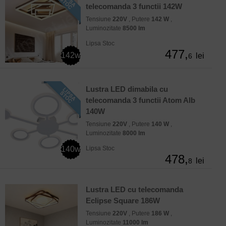
telecomanda 3 functii 142W
Tensiune
220V
, Putere
142 W
,
Luminozitate
8500 lm
Lipsa Stoc
477,
142w
lei
6
Lustra LED dimabila cu
telecomanda 3 functii Atom Alb
140W
Tensiune
220V
, Putere
140 W
,
Luminozitate
8000 lm
140w
Lipsa Stoc
478,
lei
8
Lustra LED cu telecomanda
Eclipse Square 186W
Tensiune
220V
, Putere
186 W
,
Luminozitate
11000 lm