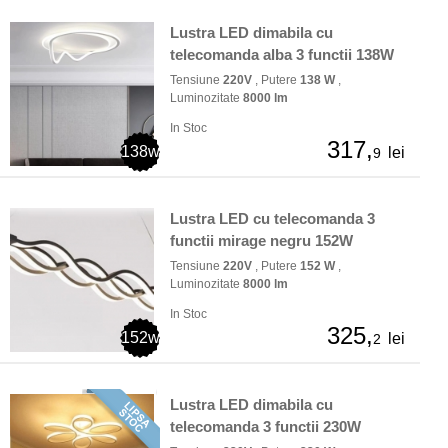
Lustra LED dimabila cu
telecomanda alba 3 functii 138W
Tensiune
220V
, Putere
138 W
,
Luminozitate
8000 lm
In Stoc
317,
138w
lei
9
Lustra LED cu telecomanda 3
functii mirage negru 152W
Tensiune
220V
, Putere
152 W
,
Luminozitate
8000 lm
In Stoc
325,
152w
lei
2
Lustra LED dimabila cu
telecomanda 3 functii 230W