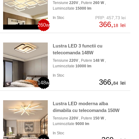
Tensiune
220V
, Putere
260 W
,
Luminozitate
15000 lm
PRP: 457,73 lei
In Stoc
366,
260w
lei
18
Lustra LED 3 functii cu
telecomanda 148W
Tensiune
220V
, Putere
148 W
,
Luminozitate
10000 lm
In Stoc
366,
148w
lei
84
Lustra LED moderna alba
dimabila cu telecomanda 150W
Tensiune
220V
, Putere
150 W
,
Luminozitate
9000 lm
In Stoc