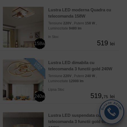
Lustra LED moderna Quadra cu
telecomanda 158W
Tensiune
220V
, Putere
158 W
,
Luminozitate
9480 lm
In Stoc
519
158w
lei
Lustra LED dimabila cu
telecomanda 3 functii gold 240W
Tensiune
220V
, Putere
240 W
,
Luminozitate
12000 lm
Lipsa Stoc
519,
240w
lei
75
Lustra LED suspendata cu
telecomanda 3 functii gold 60cm