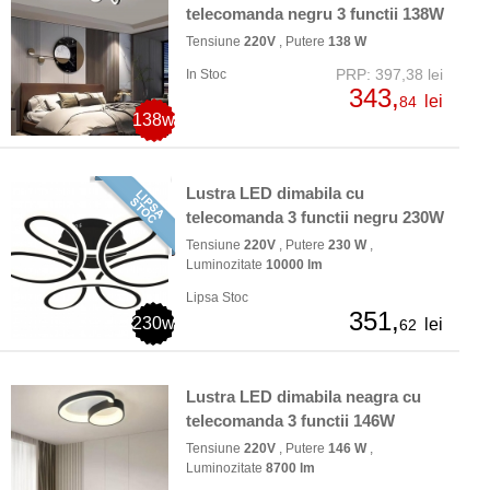
telecomanda negru 3 functii 138W
Tensiune
220V
, Putere
138 W
PRP: 397,38 lei
In Stoc
343,
lei
84
138w
Lustra LED dimabila cu
telecomanda 3 functii negru 230W
Tensiune
220V
, Putere
230 W
,
Luminozitate
10000 lm
Lipsa Stoc
351,
230w
lei
62
Lustra LED dimabila neagra cu
telecomanda 3 functii 146W
Tensiune
220V
, Putere
146 W
,
Luminozitate
8700 lm