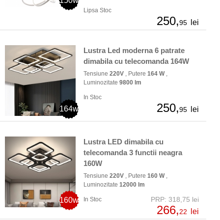
150w
Lipsa Stoc
250,
lei
95
Lustra Led moderna 6 patrate
dimabila cu telecomanda 164W
Tensiune
220V
, Putere
164 W
,
Luminozitate
9800 lm
In Stoc
250,
164w
lei
95
Lustra LED dimabila cu
telecomanda 3 functii neagra
160W
Tensiune
220V
, Putere
160 W
,
Luminozitate
12000 lm
PRP: 318,75 lei
160w
In Stoc
266,
lei
22