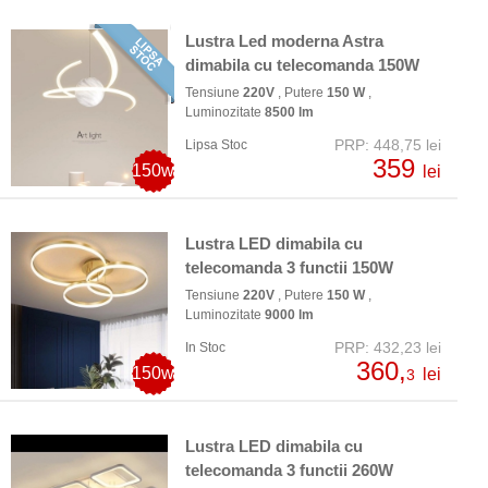
Lustra Led moderna Astra
dimabila cu telecomanda 150W
Tensiune
220V
, Putere
150 W
,
Luminozitate
8500 lm
PRP: 448,75 lei
Lipsa Stoc
359
150w
lei
Lustra LED dimabila cu
telecomanda 3 functii 150W
Tensiune
220V
, Putere
150 W
,
Luminozitate
9000 lm
PRP: 432,23 lei
In Stoc
360,
150w
lei
3
Lustra LED dimabila cu
telecomanda 3 functii 260W