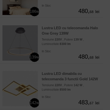
In Stoc
480,
186w
lei
68
Lustra LED cu telecomanda Halo
One Grey 139W
Tensiune
220V
, Putere
139 W
,
Luminozitate
8300 lm
In Stoc
480,
139w
lei
68
Lustra LED dimabila cu
telecomanda 3 functii Gold 142W
Tensiune
220V
, Putere
142 W
,
Luminozitate
8500 lm
In Stoc
483,
142w
lei
67