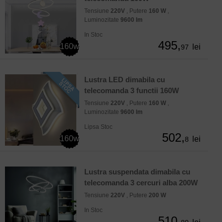
Tensiune
220V
, Putere
160 W
,
Luminozitate
9600 lm
In Stoc
495,
160w
lei
97
Lustra LED dimabila cu
telecomanda 3 functii 160W
Tensiune
220V
, Putere
160 W
,
Luminozitate
9600 lm
Lipsa Stoc
502,
160w
lei
8
Lustra suspendata dimabila cu
telecomanda 3 cercuri alba 200W
Tensiune
220V
, Putere
200 W
In Stoc
510,