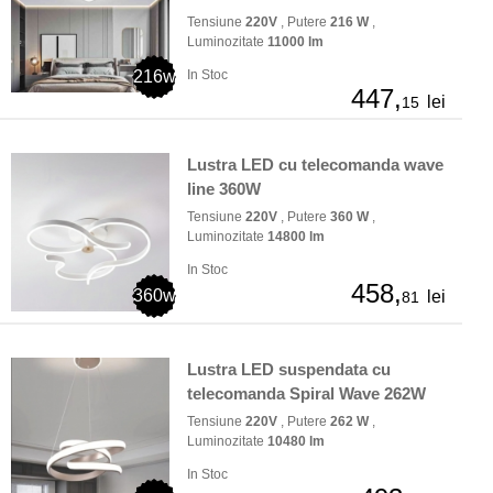
Tensiune
220V
, Putere
216 W
,
Luminozitate
11000 lm
216w
In Stoc
447,
lei
15
Lustra LED cu telecomanda wave
line 360W
Tensiune
220V
, Putere
360 W
,
Luminozitate
14800 lm
In Stoc
458,
360w
lei
81
Lustra LED suspendata cu
telecomanda Spiral Wave 262W
Tensiune
220V
, Putere
262 W
,
Luminozitate
10480 lm
In Stoc