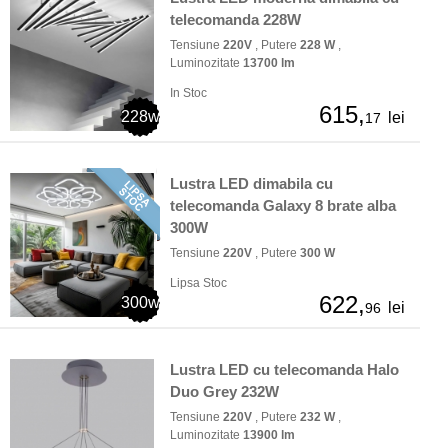
telecomanda 228W
Tensiune
220V
, Putere
228 W
,
Luminozitate
13700 lm
In Stoc
615,
228w
lei
17
Lustra LED dimabila cu
telecomanda Galaxy 8 brate alba
300W
Tensiune
220V
, Putere
300 W
Lipsa Stoc
622,
300w
lei
96
Lustra LED cu telecomanda Halo
Duo Grey 232W
Tensiune
220V
, Putere
232 W
,
Luminozitate
13900 lm