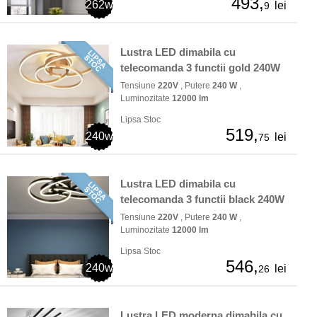
493,
262w
lei
9
Lustra LED dimabila cu
telecomanda 3 functii gold 240W
Tensiune
220V
, Putere
240 W
,
Luminozitate
12000 lm
Lipsa Stoc
519,
240w
lei
75
Lustra LED dimabila cu
telecomanda 3 functii black 240W
Tensiune
220V
, Putere
240 W
,
Luminozitate
12000 lm
Lipsa Stoc
546,
240w
lei
26
Lustra LED moderna dimabila cu