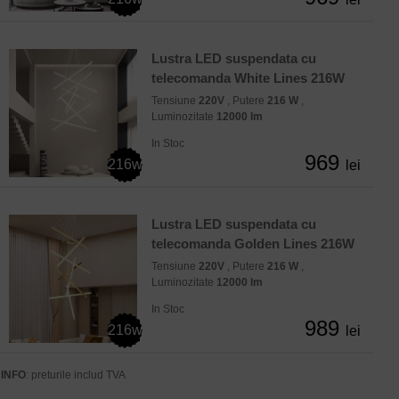
Lustra LED suspendata cu
telecomanda White Lines 216W
Tensiune
220V
, Putere
216 W
,
Luminozitate
12000 lm
In Stoc
969
216w
lei
Lustra LED suspendata cu
telecomanda Golden Lines 216W
Tensiune
220V
, Putere
216 W
,
Luminozitate
12000 lm
In Stoc
989
216w
lei
INFO
: preturile includ TVA