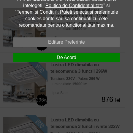
intelegeti "
Politica de Confidentialitate
" si
Lustra LED dimabila cu
"
Termeni si Conditii
". Puteti selecta si preferintele
telecomanda 3 functii 322W
cookies dorite sau sa continuati cu cele
Tensiune
220V
, Putere
322 W
,
recomandate pentru o functionalitate maxima.
Luminozitate
16500 lm
In Stoc
Editare Preferinte
876
322w
lei
De Acord
Lustra LED dimabila cu
telecomanda 3 functii 296W
Tensiune
220V
, Putere
296 W
,
Luminozitate
15000 lm
Lipsa Stoc
876
296w
lei
Lustra LED dimabila cu
telecomanda 3 functii white 322W