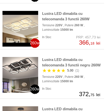
Lustra LED dimabila cu
telecomanda 3 functii 260W
Tensiune
220V
, Putere
260 W
,
Luminozitate
15000 lm
PRP: 457,73 lei
In Stoc
366,
260w
lei
18
Lustra LED dimabila cu
telecomanda 3 functii negru 260W
★★★★★
5.00
(1)
Tensiune
220V
, Putere
260 W
,
Luminozitate
15000 lm
260w
In Stoc
372,
lei
75
Lustra LED dimabila cu