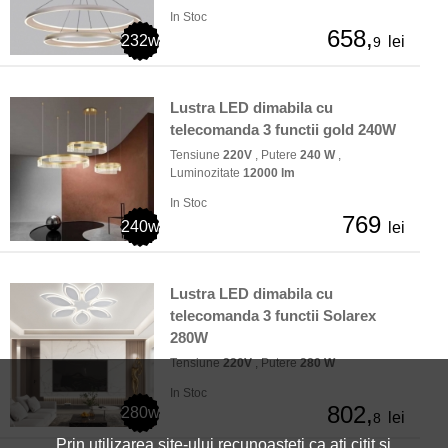
In Stoc
658,
232w
lei
9
Lustra LED dimabila cu
telecomanda 3 functii gold 240W
Tensiune
220V
, Putere
240 W
,
Luminozitate
12000 lm
In Stoc
769
240w
lei
Lustra LED dimabila cu
telecomanda 3 functii Solarex
280W
Tensiune
220V
, Putere
280 W
In Stoc
802,
280w
lei
8
Prin utilizarea site-ului recunoasteti ca ati citit si