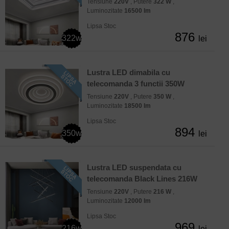
Tensiune
220V
, Putere
322 W
,
Luminozitate
16500 lm
Lipsa Stoc
876
322w
lei
Lustra LED dimabila cu
telecomanda 3 functii 350W
Tensiune
220V
, Putere
350 W
,
Luminozitate
18500 lm
Lipsa Stoc
894
350w
lei
Lustra LED suspendata cu
telecomanda Black Lines 216W
Tensiune
220V
, Putere
216 W
,
Luminozitate
12000 lm
Lipsa Stoc
969
216w
lei