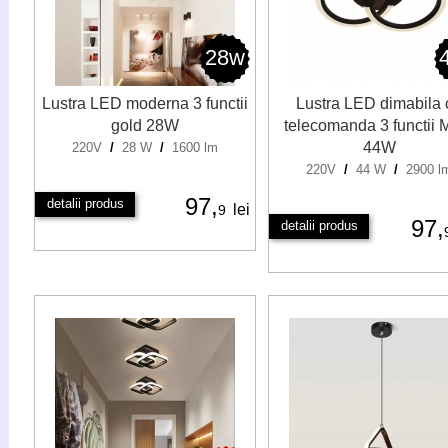
28w
Lustra LED moderna 3 functii
Lustra LED dimabila 
gold 28W
telecomanda 3 functii 
44W
220V
/
28 W
/
1600 lm
220V
/
44 W
/
2900 l
97,
detalii produs
lei
9
97,
detalii produs