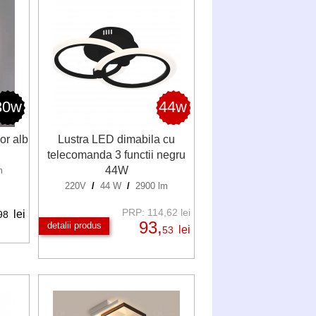
30w
44w
or alb
Lustra LED dimabila cu
telecomanda 3 functii negru
44W
m
220V
/
44 W
/
2900 lm
PRP: 114,62 lei
lei
98
93,
detalii produs
lei
53