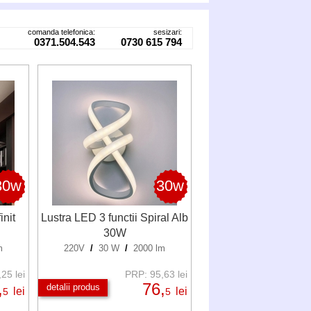
comanda telefonica:
sesizari:
0371.504.543
0730 615 794
30w
30w
init
Lustra LED 3 functii Spiral Alb
30W
m
220V
/
30 W
/
2000 lm
25 lei
PRP: 95,63 lei
,
76,
detalii produs
lei
lei
5
5