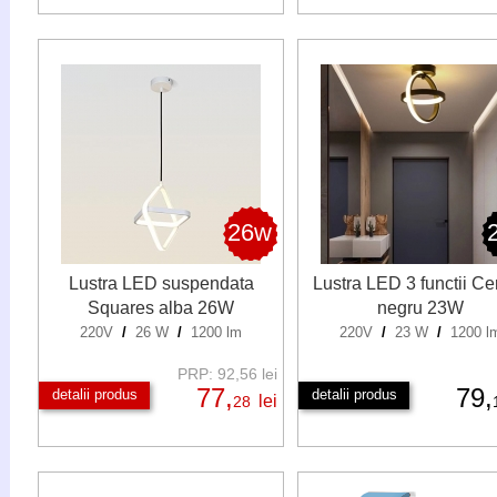
26w
Lustra LED suspendata
Lustra LED 3 functii Ce
Squares alba 26W
negru 23W
220V
/
26 W
/
1200 lm
220V
/
23 W
/
1200 l
PRP: 92,56 lei
77,
79,
detalii produs
detalii produs
lei
28