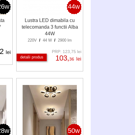
26w
44w
ta
Lustra LED dimabila cu
W
telecomanda 3 functii Alba
44W
220V
/
44 W
/
2900 lm
02
PRP: 123,75 lei
lei
103,
detalii produs
lei
36
28w
50w