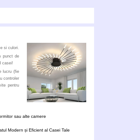
 si culori.
n punct de
l casei!
 lucru (fie
u controler
ite pentru
dormitor sau alte camere
tul Modern și Eficient al Casei Tale