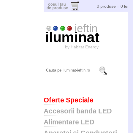
0 produse = 0 lei
ieftin
iluminat
by Habitat Energy
Oferte Speciale
Accesorii banda LED
Alimentare LED