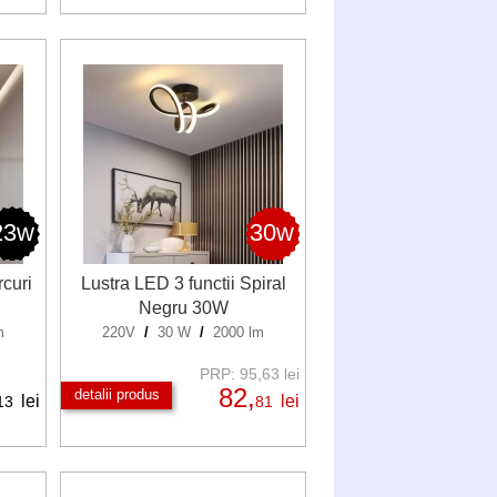
23w
30w
rcuri
Lustra LED 3 functii Spiral
Negru 30W
m
220V
/
30 W
/
2000 lm
PRP: 95,63 lei
82,
detalii produs
lei
lei
13
81