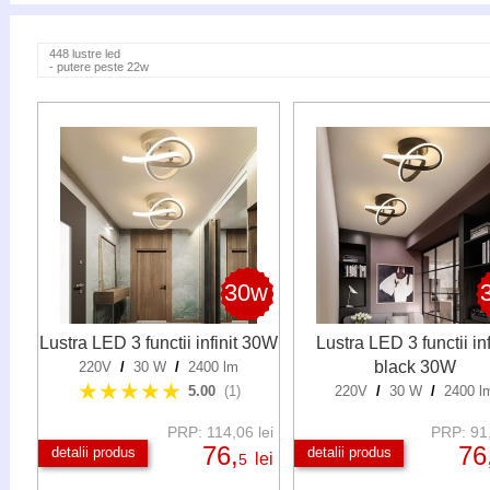
448 lustre led
- putere peste 22w
30w
Lustra LED 3 functii infinit 30W
Lustra LED 3 functii inf
black 30W
220V
/
30 W
/
2400 lm
★★★★★
5.00
(1)
220V
/
30 W
/
2400 l
PRP: 114,06 lei
PRP: 91,
76,
76
detalii produs
detalii produs
lei
5