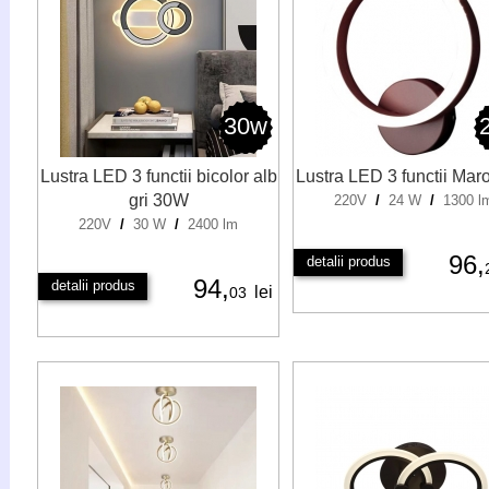
30w
Lustra LED 3 functii bicolor alb
Lustra LED 3 functii Ma
gri 30W
220V
/
24 W
/
1300 l
220V
/
30 W
/
2400 lm
96,
detalii produs
94,
detalii produs
lei
03