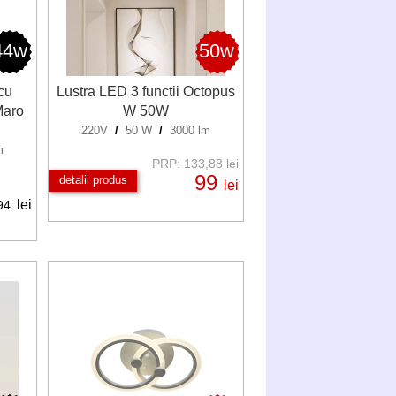
44w
50w
cu
Lustra LED 3 functii Octopus
Maro
W 50W
220V
/
50 W
/
3000 lm
m
PRP: 133,88 lei
99
detalii produs
lei
lei
94