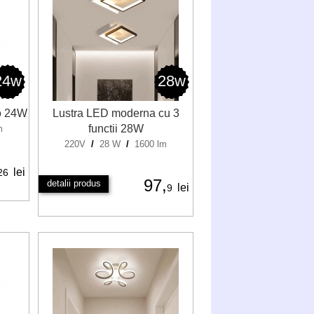
24w
28w
ro 24W
Lustra LED moderna cu 3
functii 28W
m
220V
/
28 W
/
1600 lm
lei
26
97,
detalii produs
lei
9