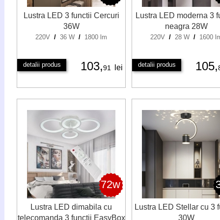
Lustra LED 3 functii Cercuri
Lustra LED moderna 3 fu
36W
neagra 28W
220V
/
36 W
/
1800 lm
220V
/
28 W
/
1600 l
103,
105,
detalii produs
detalii produs
lei
91
72w
Lustra LED dimabila cu
Lustra LED Stellar cu 3 f
telecomanda 3 functii EasyBox
30W