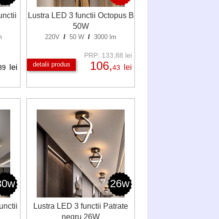
nctii
Lustra LED 3 functii Octopus B
50W
m
220V
/
50 W
/
3000 lm
PRP: 133,88 lei
106,
detalii produs
lei
lei
89
43
30w
26w
unctii
Lustra LED 3 functii Patrate
negru 26W