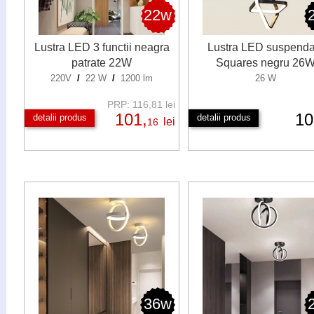
22w
Lustra LED 3 functii neagra
Lustra LED suspenda
patrate 22W
Squares negru 26
220V
/
22 W
/
1200 lm
26 W
PRP: 116,81 lei
101,
1
detalii produs
detalii produs
lei
16
36w