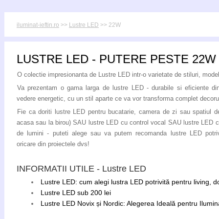
iluminat-ieftin.ro
>>
Lustre LED
>> 22W
LUSTRE LED - PUTERE PESTE 22W
O colectie impresionanta de Lustre LED intr-o varietate de stiluri, modele
Va prezentam o gama larga de lustre LED - durabile si eficiente di
vedere energetic, cu un stil aparte ce va vor transforma complet decoru
Fie ca doriti lustre LED pentru bucatarie, camera de zi sau spatiul de
acasa sau la birou) SAU lustre LED cu control vocal SAU lustre LED c
de lumini - puteti alege sau va putem recomanda lustre LED potriv
oricare din proiectele dvs!
INFORMATII UTILE - Lustre LED
Lustre LED: cum alegi lustra LED potrivită pentru living, 
Lustre LED sub 200 lei
Lustre LED Novix și Nordic: Alegerea Ideală pentru Ilumina