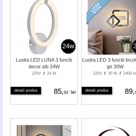
24w
Lustra LED LUNA 3 functii
Lustra LED 3 functii bicol
decor alb 24W
gri 30W
220V
/
24 W
220V
/
30 W
/
2400 l
85,
89,
detalii produs
detalii produs
lei
92