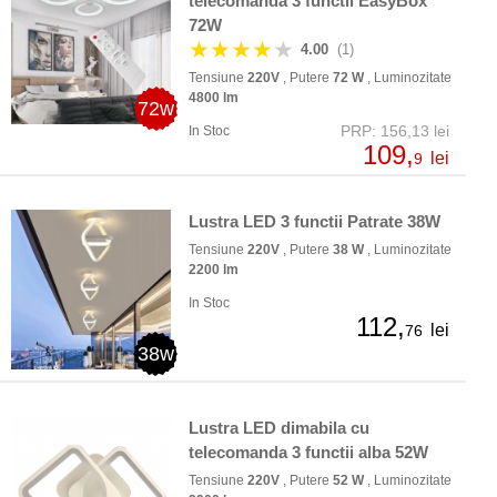
telecomanda 3 functii EasyBox
72W
★★★★
★
4.00
(1)
Tensiune
220V
, Putere
72 W
, Luminozitate
4800 lm
72w
PRP: 156,13 lei
In Stoc
109,
lei
9
Lustra LED 3 functii Patrate 38W
Tensiune
220V
, Putere
38 W
, Luminozitate
2200 lm
In Stoc
112,
lei
76
38w
Lustra LED dimabila cu
telecomanda 3 functii alba 52W
Tensiune
220V
, Putere
52 W
, Luminozitate