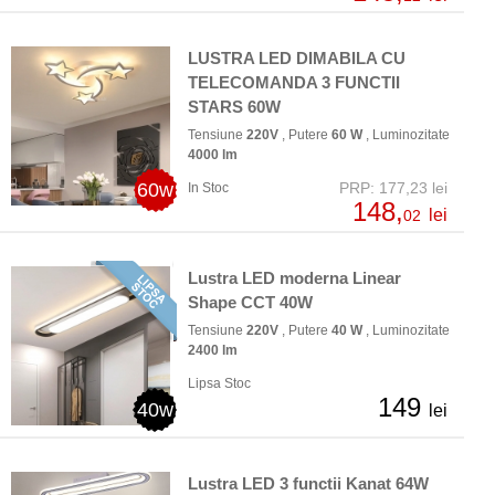
LUSTRA LED DIMABILA CU
TELECOMANDA 3 FUNCTII
STARS 60W
Tensiune
220V
, Putere
60 W
, Luminozitate
4000 lm
60w
PRP: 177,23 lei
In Stoc
148,
lei
02
Lustra LED moderna Linear
Shape CCT 40W
Tensiune
220V
, Putere
40 W
, Luminozitate
2400 lm
Lipsa Stoc
149
40w
lei
Lustra LED 3 functii Kanat 64W