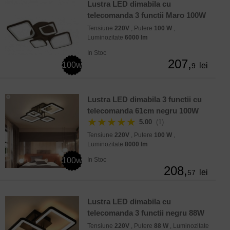
Lustra LED dimabila cu
telecomanda 3 functii Maro 100W
Tensiune
220V
, Putere
100 W
,
Luminozitate
6000 lm
In Stoc
207,
100w
lei
9
Lustra LED dimabila 3 functii cu
telecomanda 61cm negru 100W
★★★★★
5.00
(1)
Tensiune
220V
, Putere
100 W
,
Luminozitate
8000 lm
100w
In Stoc
208,
lei
57
Lustra LED dimabila cu
telecomanda 3 functii negru 88W
Tensiune
220V
, Putere
88 W
, Luminozitate