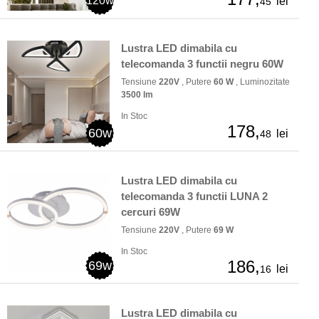
120w
lei
45
Lustra LED dimabila cu
telecomanda 3 functii negru 60W
Tensiune
220V
, Putere
60 W
, Luminozitate
3500 lm
In Stoc
178,
60w
lei
48
Lustra LED dimabila cu
telecomanda 3 functii LUNA 2
cercuri 69W
Tensiune
220V
, Putere
69 W
In Stoc
186,
69w
lei
16
Lustra LED dimabila cu