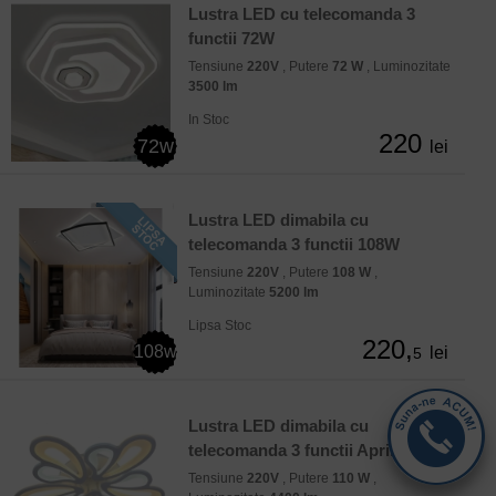
Lustra LED cu telecomanda 3
functii 72W
Tensiune
220V
, Putere
72 W
, Luminozitate
3500 lm
In Stoc
220
72w
lei
Lustra LED dimabila cu
telecomanda 3 functii 108W
Tensiune
220V
, Putere
108 W
,
Luminozitate
5200 lm
Lipsa Stoc
220,
108w
lei
5
Lustra LED dimabila cu
telecomanda 3 functii April 110W
Tensiune
220V
, Putere
110 W
,