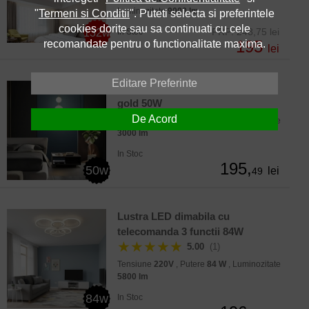
Luminozitate
9000 lm
"
Termeni si Conditii
". Puteti selecta si preferintele
cookies dorite sau sa continuati cu cele
PRP: 248,75 lei
132w
In Stoc
195
recomandate pentru o functionalitate maxima.
lei
Editare Preferinte
Pendul LED modern 3 globuri
gold 50W
De Acord
Tensiune
220V
, Putere
50 W
, Luminozitate
3000 lm
In Stoc
195,
50w
lei
49
Lustra LED dimabila cu
telecomanda 3 functii 84W
★★★★★
5.00
(1)
Tensiune
220V
, Putere
84 W
, Luminozitate
5800 lm
84w
In Stoc