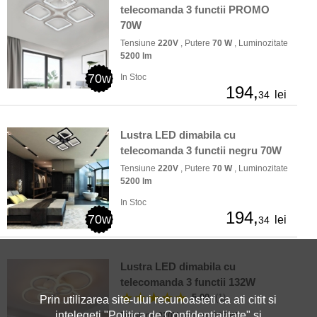
telecomanda 3 functii PROMO
70W
Tensiune
220V
, Putere
70 W
, Luminozitate
5200 lm
70w
In Stoc
194,
lei
34
Lustra LED dimabila cu
telecomanda 3 functii negru 70W
Tensiune
220V
, Putere
70 W
, Luminozitate
5200 lm
In Stoc
194,
70w
lei
34
Lustra LED dimabila cu
telecomanda 3 functii 132W
★★★★★
5.00
(1)
Prin utilizarea site-ului recunoasteti ca ati citit si
intelegeti "
Politica de Confidentialitate
" si
Tensiune
220V
, Putere
132 W
,