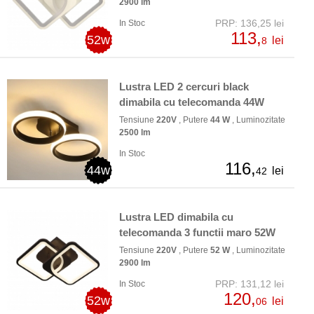
2900 lm
PRP: 136,25 lei
In Stoc
113,
52w
lei
8
Lustra LED 2 cercuri black
dimabila cu telecomanda 44W
Tensiune
220V
, Putere
44 W
, Luminozitate
2500 lm
In Stoc
116,
44w
lei
42
Lustra LED dimabila cu
telecomanda 3 functii maro 52W
Tensiune
220V
, Putere
52 W
, Luminozitate
2900 lm
PRP: 131,12 lei
In Stoc
120,
52w
lei
06