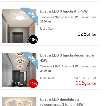
Lustra LED 3 functii Alb 46W
Tensiune
220V
, Putere
46 W
, Luminozitate
2500 lm
Lipsa Stoc
125,
lei
9
46w
Lustra LED 3 functii decor negru
41W
Tensiune
220V
, Putere
41 W
, Luminozitate
2400 lm
PRP: 151,73 lei
Lipsa Stoc
125,
41w
lei
93
Lustra LED dimabila cu
telecomanda 3 functii 66W