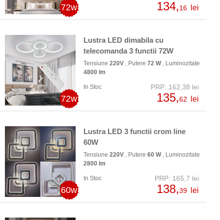
134,
72w
lei
16
Lustra LED dimabila cu
telecomanda 3 functii 72W
Tensiune
220V
, Putere
72 W
, Luminozitate
4800 lm
PRP: 162,38 lei
In Stoc
135,
72w
lei
62
Lustra LED 3 functii crom line
60W
Tensiune
220V
, Putere
60 W
, Luminozitate
2800 lm
PRP: 165,7 lei
In Stoc
138,
60w
lei
39