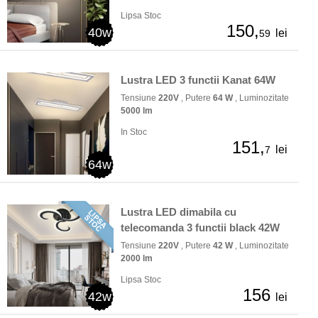
Lipsa Stoc
150,
40w
lei
59
Lustra LED 3 functii Kanat 64W
Tensiune
220V
, Putere
64 W
, Luminozitate
5000 lm
In Stoc
151,
lei
7
64w
Lustra LED dimabila cu
telecomanda 3 functii black 42W
Tensiune
220V
, Putere
42 W
, Luminozitate
2000 lm
Lipsa Stoc
156
42w
lei