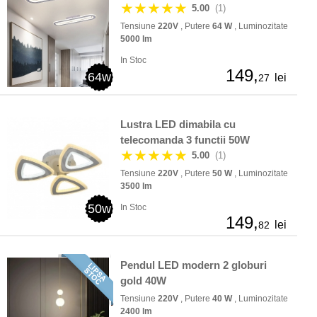
★★★★★
5.00
(1)
Tensiune
220V
, Putere
64 W
, Luminozitate
5000 lm
In Stoc
149,
64w
lei
27
Lustra LED dimabila cu
telecomanda 3 functii 50W
★★★★★
5.00
(1)
Tensiune
220V
, Putere
50 W
, Luminozitate
3500 lm
50w
In Stoc
149,
lei
82
Pendul LED modern 2 globuri
gold 40W
Tensiune
220V
, Putere
40 W
, Luminozitate
2400 lm