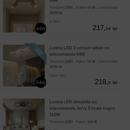
44W
Tensiune
220V
, Putere
44 W
, Luminozitate
2640 lm
In Stoc
217,
44w
lei
94
Lustra LED 3 cercuri white cu
telecomanda 54W
Tensiune
220V
, Putere
54 W
, Luminozitate
3250 lm
Lipsa Stoc
218,
54w
lei
9
Lustra LED dimabila cu
telecomanda Jerry 5 brate negru
110W
Tensiune
220V
, Putere
110 W