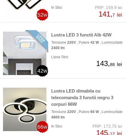
PRP: 159,9 lei
In Stoc
141,
52w
lei
7
Lustra LED 3 functii Alb 42W
Tensiune
220V
, Putere
42 W
, Luminozitate
2400 lm
Lipsa Stoc
143,
lei
88
42w
Lustra LED dimabila cu
telecomanda 3 functii negru 3
corpuri 66W
Tensiune
220V
, Putere
66 W
, Luminozitate
4800 lm
66w
PRP: 173,75 lei
In Stoc
145,
lei
12