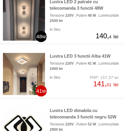
Lustra LED 2 patrate cu
telecomanda 3 functii 48W
Tensiune
220V
, Putere
48 W
, Luminozitate
2500 lm
In Stoc
140,
48w
lei
4
Lustra LED 3 functii Alba 41W
Tensiune
220V
, Putere
41 W
, Luminozitate
2400 lm
PRP: 157,37 lei
In Stoc
141,
lei
01
41w
Lustra LED dimabila cu
telecomanda 3 functii negru 52W
Tensiune
220V
, Putere
52 W
, Luminozitate
2900 lm