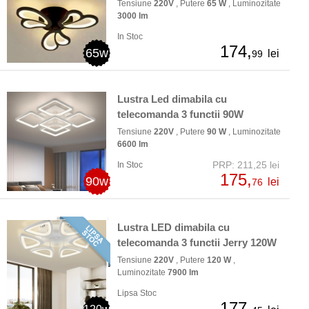
Tensiune
220V
, Putere
65 W
, Luminozitate
3000 lm
In Stoc
174,
65w
lei
99
Lustra Led dimabila cu
telecomanda 3 functii 90W
Tensiune
220V
, Putere
90 W
, Luminozitate
6600 lm
PRP: 211,25 lei
In Stoc
175,
90w
lei
76
Lustra LED dimabila cu
telecomanda 3 functii Jerry 120W
Tensiune
220V
, Putere
120 W
,
Luminozitate
7900 lm
Lipsa Stoc
177,