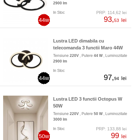
2900 lm
PRP: 114,62 lei
In Stoc
93,
44w
lei
53
Lustra LED dimabila cu
telecomanda 3 functii Maro 44W
Tensiune
220V
, Putere
44 W
, Luminozitate
2900 lm
In Stoc
97,
44w
lei
94
Lustra LED 3 functii Octopus W
50W
Tensiune
220V
, Putere
50 W
, Luminozitate
3000 lm
PRP: 133,88 lei
In Stoc
99
50w
lei