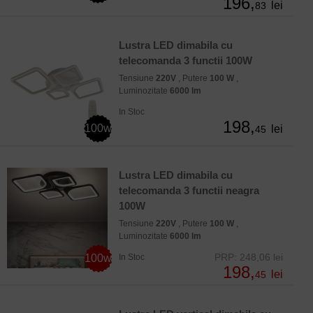
196,
lei
83
Lustra LED dimabila cu
telecomanda 3 functii 100W
Tensiune
220V
, Putere
100 W
,
Luminozitate
6000 lm
In Stoc
198,
100w
lei
45
Lustra LED dimabila cu
telecomanda 3 functii neagra
100W
Tensiune
220V
, Putere
100 W
,
Luminozitate
6000 lm
PRP: 248,06 lei
100w
In Stoc
198,
lei
45