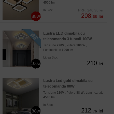
4500 lm
PRP: 240,98 lei
In Stoc
208,
88w
lei
68
Lustra LED dimabila cu
telecomanda 3 functii 100W
Tensiune
220V
, Putere
100 W
,
Luminozitate
6000 lm
Lipsa Stoc
210
100w
lei
Lustra Led gold dimabila cu
telecomanda 88W
Tensiune
220V
, Putere
88 W
, Luminozitate
4500 lm
In Stoc
212,
88w
lei
76