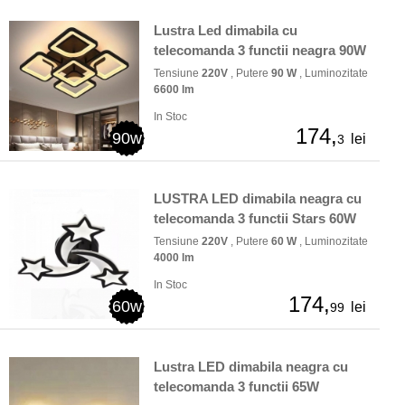
Lustra Led dimabila cu
telecomanda 3 functii neagra 90W
Tensiune
220V
, Putere
90 W
, Luminozitate
6600 lm
In Stoc
174,
90w
lei
3
LUSTRA LED dimabila neagra cu
telecomanda 3 functii Stars 60W
Tensiune
220V
, Putere
60 W
, Luminozitate
4000 lm
In Stoc
174,
60w
lei
99
Lustra LED dimabila neagra cu
telecomanda 3 functii 65W