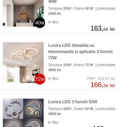
40W
Tensiune
220V
, Putere
40 W
, Luminozitate
2400 lm
40w
In Stoc
163,
lei
64
Lustra LED dimabila cu
telecomanda si aplicatie 3 functii
72W
Tensiune
220V
, Putere
72 W
, Luminozitate
4800 lm
72w
PRP: 203,87 lei
In Stoc
166,
lei
36
Lustra LED 3 functii 52W
Tensiune
220V
, Putere
52 W
, Luminozitate
3000 lm
In Stoc