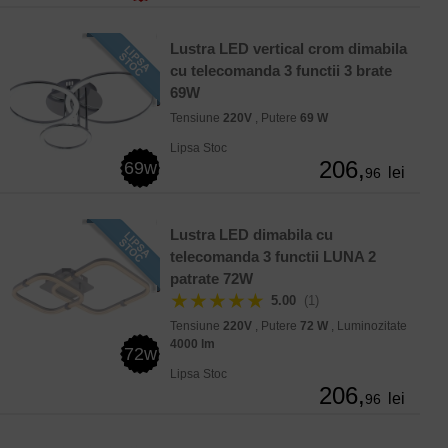
Lustra LED vertical crom dimabila
cu telecomanda 3 functii 3 brate
69W
Tensiune
220V
, Putere
69 W
Lipsa Stoc
206,
69w
lei
96
Lustra LED dimabila cu
telecomanda 3 functii LUNA 2
patrate 72W
★★★★★
5.00
(1)
Tensiune
220V
, Putere
72 W
, Luminozitate
4000 lm
72w
Lipsa Stoc
206,
lei
96