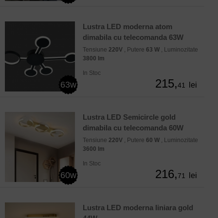
Lustra LED moderna atom
dimabila cu telecomanda 63W
Tensiune
220V
, Putere
63 W
, Luminozitate
3800 lm
In Stoc
215,
63w
lei
41
Lustra LED Semicircle gold
dimabila cu telecomanda 60W
Tensiune
220V
, Putere
60 W
, Luminozitate
3600 lm
In Stoc
216,
60w
lei
71
Lustra LED moderna liniara gold