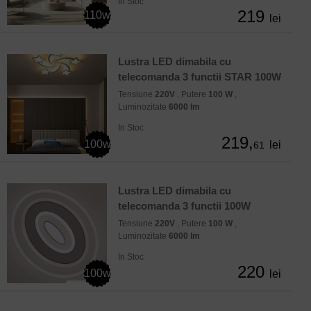
In Stoc
219
110w
lei
Lustra LED dimabila cu
telecomanda 3 functii STAR 100W
Tensiune
220V
, Putere
100 W
,
Luminozitate
6000 lm
In Stoc
219,
100w
lei
61
Lustra LED dimabila cu
telecomanda 3 functii 100W
Tensiune
220V
, Putere
100 W
,
Luminozitate
6000 lm
In Stoc
220
100w
lei