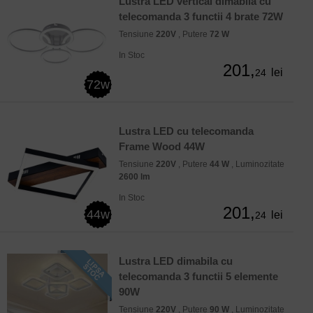
Lustra LED vertical dimabila cu
telecomanda 3 functii 4 brate 72W
Tensiune
220V
, Putere
72 W
In Stoc
201,
lei
24
72w
Lustra LED cu telecomanda
Frame Wood 44W
Tensiune
220V
, Putere
44 W
, Luminozitate
2600 lm
In Stoc
201,
44w
lei
24
Lustra LED dimabila cu
telecomanda 3 functii 5 elemente
90W
Tensiune
220V
, Putere
90 W
, Luminozitate