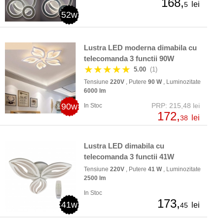
168,
lei
5
52w
Lustra LED moderna dimabila cu
telecomanda 3 functii 90W
★★★★★
5.00
(1)
Tensiune
220V
, Putere
90 W
, Luminozitate
6000 lm
90w
PRP: 215,48 lei
In Stoc
172,
lei
38
Lustra LED dimabila cu
telecomanda 3 functii 41W
Tensiune
220V
, Putere
41 W
, Luminozitate
2500 lm
In Stoc
173,
41w
lei
45