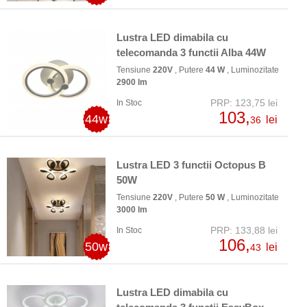
Lustra LED dimabila cu
telecomanda 3 functii Alba 44W
Tensiune
220V
, Putere
44 W
, Luminozitate
2900 lm
PRP: 123,75 lei
In Stoc
103,
44w
lei
36
Lustra LED 3 functii Octopus B
50W
Tensiune
220V
, Putere
50 W
, Luminozitate
3000 lm
PRP: 133,88 lei
In Stoc
106,
50w
lei
43
Lustra LED dimabila cu