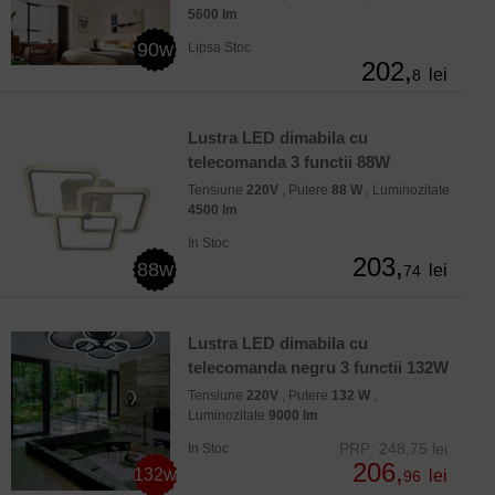
5600 lm
90w
Lipsa Stoc
202,
lei
8
Lustra LED dimabila cu
telecomanda 3 functii 88W
Tensiune
220V
, Putere
88 W
, Luminozitate
4500 lm
In Stoc
203,
88w
lei
74
Lustra LED dimabila cu
telecomanda negru 3 functii 132W
Tensiune
220V
, Putere
132 W
,
Luminozitate
9000 lm
PRP: 248,75 lei
In Stoc
206,
132w
lei
96