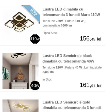
Lustra LED dimabila cu
telecomanda 3 functii Maro 110W
Tensiune
220V
, Putere
110 W
,
Luminozitate
6600 lm
Lipsa Stoc
156,
110w
lei
45
Lustra LED Semicircle black
dimabila cu telecomanda 40W
Tensiune
220V
, Putere
40 W
, Luminozitate
2400 lm
In Stoc
161,
40w
lei
91
Lustra LED Semicircle gold
dimabila cu telecomanda 3 functii