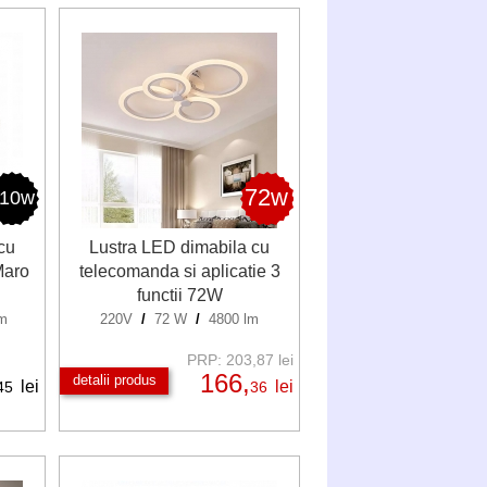
72w
110w
cu
Lustra LED dimabila cu
Maro
telecomanda si aplicatie 3
functii 72W
m
220V
/
72 W
/
4800 lm
PRP: 203,87 lei
166,
detalii produs
lei
lei
45
36