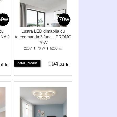
69w
70w
cu
Lustra LED dimabila cu
UNA 2
telecomanda 3 functii PROMO
70W
220V
/
70 W
/
5200 lm
194,
detalii produs
lei
lei
16
34