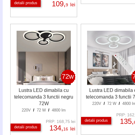
109,
detalii produs
lei
9
72w
Lustra LED dimabila cu
Lustra LED dimabila 
telecomanda 3 functii negru
telecomanda 3 functii
72W
220V
/
72 W
/
4800 l
220V
/
72 W
/
4800 lm
PRP: 162,
135,
detalii produs
PRP: 168,75 lei
134,
detalii produs
lei
16