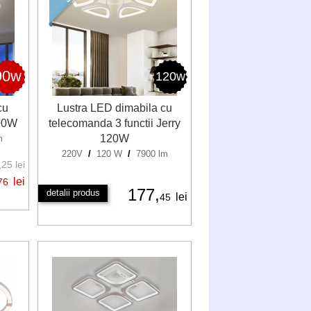
90w
120w
cu
Lustra LED dimabila cu
 90W
telecomanda 3 functii Jerry
120W
m
220V
/
120 W
/
7900 lm
25 lei
lei
76
177,
detalii produs
lei
45