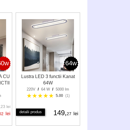
60w
64w
A CU
Lustra LED 3 functii Kanat
CTII
64W
220V
/
64 W
/
5000 lm
★★★★★
m
5.00
(1)
23 lei
149,
detalii produs
lei
lei
02
27