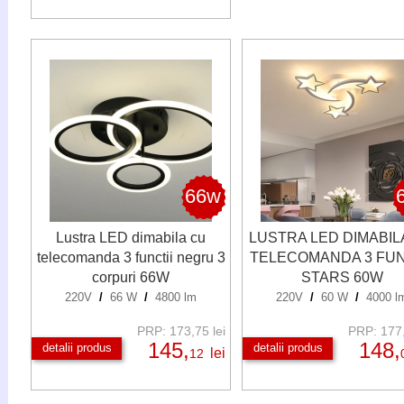
66w
Lustra LED dimabila cu
LUSTRA LED DIMABIL
telecomanda 3 functii negru 3
TELECOMANDA 3 FUN
corpuri 66W
STARS 60W
220V
/
66 W
/
4800 lm
220V
/
60 W
/
4000 l
PRP: 173,75 lei
PRP: 177,
145,
148,
detalii produs
detalii produs
lei
12