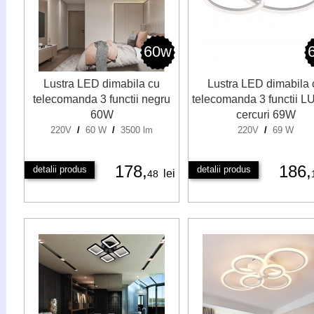
60w
Lustra LED dimabila cu
Lustra LED dimabila 
telecomanda 3 functii negru
telecomanda 3 functii L
60W
cercuri 69W
220V
/
60 W
/
3500 lm
220V
/
69 W
178,
186,
detalii produs
detalii produs
lei
48