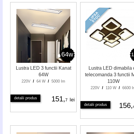
64w
Lustra LED 3 functii Kanat
Lustra LED dimabila 
64W
telecomanda 3 functii 
110W
220V
/
64 W
/
5000 lm
220V
/
110 W
/
6600 l
151,
detalii produs
lei
7
156,
detalii produs