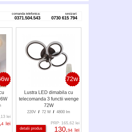
comanda telefonica:
sesizari:
0371.504.543
0730 615 794
66w
72w
cu
Lustra LED dimabila cu
 66W
telecomanda 3 functii wenge
72W
m
220V
/
72 W
/
4800 lm
13 lei
,
PRP: 165,62 lei
lei
4
130,
detalii produs
lei
94