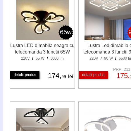
65w
Lustra LED dimabila neagra cu
Lustra Led dimabila 
telecomanda 3 functii 65W
telecomanda 3 functii
220V
/
65 W
/
3000 lm
220V
/
90 W
/
6600 l
PRP: 211,
174,
175,
detalii produs
detalii produs
lei
99