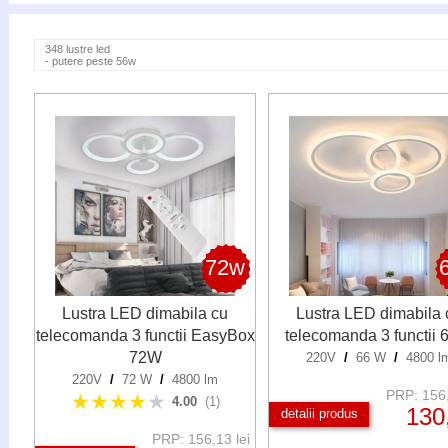
348 lustre led
- putere peste 56w
72w
Lustra LED dimabila cu
Lustra LED dimabila 
telecomanda 3 functii EasyBox
telecomanda 3 functii
72W
220V
/
66 W
/
4800 l
220V
/
72 W
/
4800 lm
PRP: 156,
★★★★
★
4.00
(1)
130
detalii produs
PRP: 156,13 lei