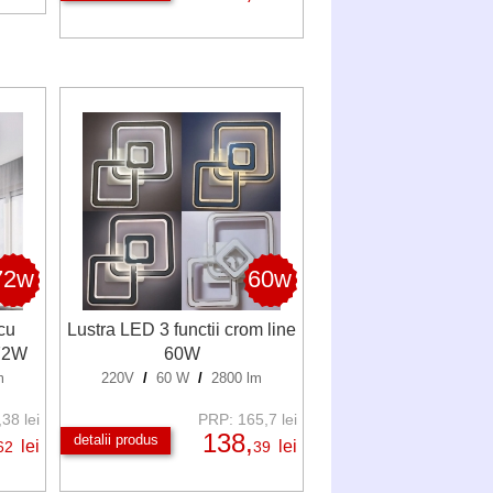
72w
60w
cu
Lustra LED 3 functii crom line
 72W
60W
m
220V
/
60 W
/
2800 lm
38 lei
PRP: 165,7 lei
138,
detalii produs
lei
lei
62
39