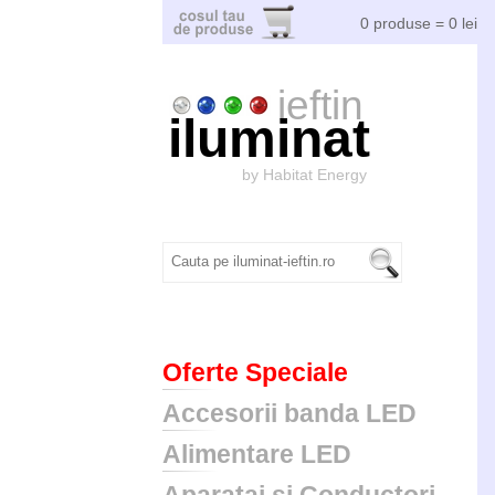
0 produse = 0 lei
ieftin
iluminat
by Habitat Energy
Oferte Speciale
Accesorii banda LED
Alimentare LED