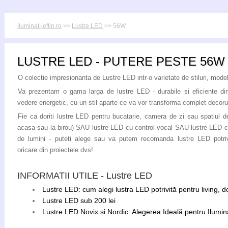
iluminat-ieftin.ro
>>
Lustre LED
>> 56W
LUSTRE LED - PUTERE PESTE 56W
O colectie impresionanta de Lustre LED intr-o varietate de stiluri, modele
Va prezentam o gama larga de lustre LED - durabile si eficiente di
vedere energetic, cu un stil aparte ce va vor transforma complet decoru
Fie ca doriti lustre LED pentru bucatarie, camera de zi sau spatiul de
acasa sau la birou) SAU lustre LED cu control vocal SAU lustre LED c
de lumini - puteti alege sau va putem recomanda lustre LED potriv
oricare din proiectele dvs!
INFORMATII UTILE - Lustre LED
Lustre LED: cum alegi lustra LED potrivită pentru living, 
Lustre LED sub 200 lei
Lustre LED Novix și Nordic: Alegerea Ideală pentru Ilumina