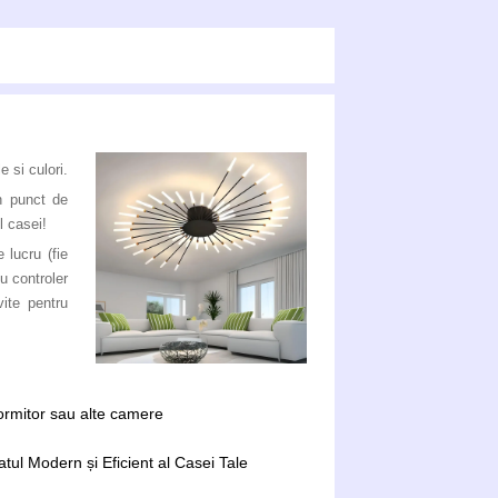
 si culori.
n punct de
l casei!
 lucru (fie
u controler
ite pentru
dormitor sau alte camere
tul Modern și Eficient al Casei Tale