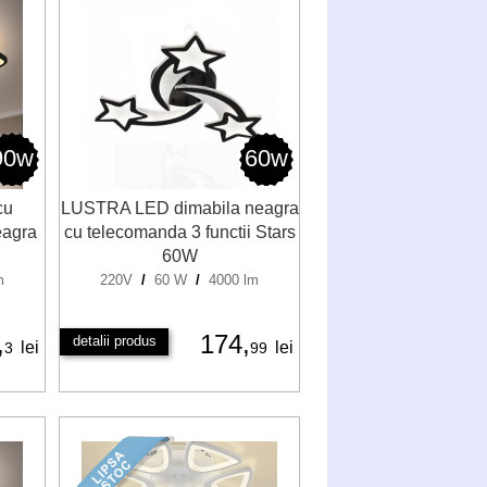
90w
60w
cu
LUSTRA LED dimabila neagra
eagra
cu telecomanda 3 functii Stars
60W
m
220V
/
60 W
/
4000 lm
,
174,
detalii produs
lei
lei
3
99