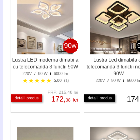
90w
Lustra LED moderna dimabila
Lustra Led dimabila 
cu telecomanda 3 functii 90W
telecomanda 3 functii n
90W
220V
/
90 W
/
6000 lm
★★★★★
5.00
(1)
220V
/
90 W
/
6600 l
PRP: 215,48 lei
172,
174
detalii produs
detalii produs
lei
38