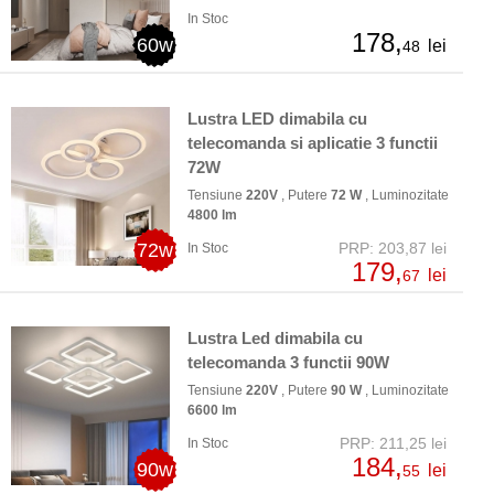
In Stoc
178,
60w
lei
48
Lustra LED dimabila cu
telecomanda si aplicatie 3 functii
72W
Tensiune
220V
, Putere
72 W
, Luminozitate
4800 lm
72w
PRP: 203,87 lei
In Stoc
179,
lei
67
Lustra Led dimabila cu
telecomanda 3 functii 90W
Tensiune
220V
, Putere
90 W
, Luminozitate
6600 lm
PRP: 211,25 lei
In Stoc
184,
90w
lei
55