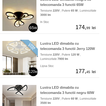
telecomanda 3 functii 65W
Tensiune
220V
, Putere
65 W
, Luminozitate
3000 lm
In Stoc
174,
65w
lei
99
Lustra LED dimabila cu
telecomanda 3 functii Jerry 120W
Tensiune
220V
, Putere
120 W
,
Luminozitate
7900 lm
Lipsa Stoc
177,
120w
lei
45
Lustra LED dimabila cu
telecomanda 3 functii negru 60W
Tensiune
220V
, Putere
60 W
, Luminozitate
3500 lm