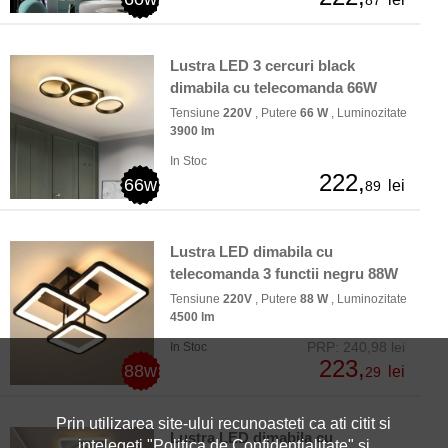
Lustra LED 3 cercuri black
dimabila cu telecomanda 66W
Tensiune
220V
, Putere
66 W
, Luminozitate
3900 lm
In Stoc
222,
66w
lei
89
Lustra LED dimabila cu
telecomanda 3 functii negru 88W
Tensiune
220V
, Putere
88 W
, Luminozitate
4500 lm
PRP: 240,98 lei
In Stoc
223,
88w
lei
29
Prin utilizarea site-ului recunoasteti ca ati citit si
Lustra LED dimabila cu
intelegeti "
Politica de Confidentialitate
" si