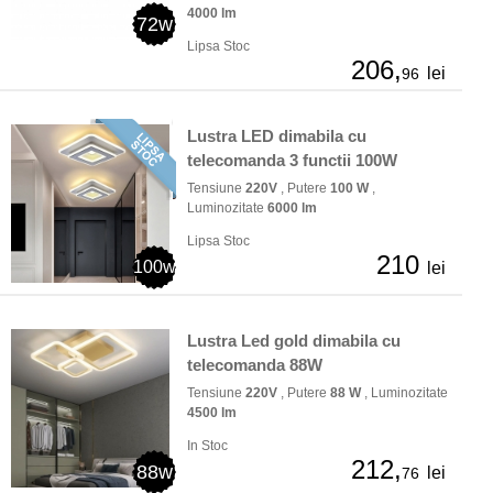
4000 lm
72w
Lipsa Stoc
206,
lei
96
Lustra LED dimabila cu
telecomanda 3 functii 100W
Tensiune
220V
, Putere
100 W
,
Luminozitate
6000 lm
Lipsa Stoc
210
100w
lei
Lustra Led gold dimabila cu
telecomanda 88W
Tensiune
220V
, Putere
88 W
, Luminozitate
4500 lm
In Stoc
212,
88w
lei
76