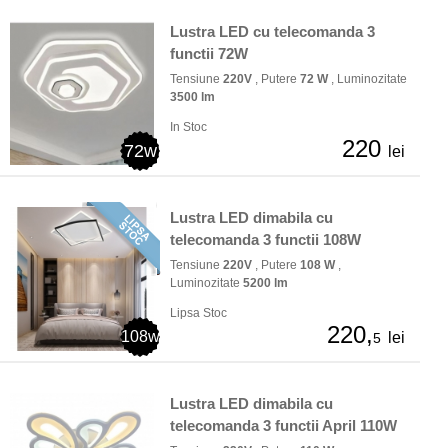
Lustra LED cu telecomanda 3
functii 72W
Tensiune
220V
, Putere
72 W
, Luminozitate
3500 lm
In Stoc
220
72w
lei
Lustra LED dimabila cu
telecomanda 3 functii 108W
Tensiune
220V
, Putere
108 W
,
Luminozitate
5200 lm
Lipsa Stoc
220,
108w
lei
5
Lustra LED dimabila cu
telecomanda 3 functii April 110W