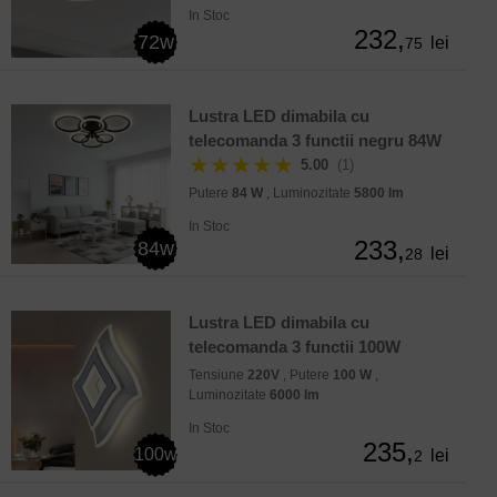
In Stoc
232,
72w
lei
75
Lustra LED dimabila cu
telecomanda 3 functii negru 84W
★★★★★
5.00
(1)
Putere
84 W
, Luminozitate
5800 lm
In Stoc
233,
84w
lei
28
Lustra LED dimabila cu
telecomanda 3 functii 100W
Tensiune
220V
, Putere
100 W
,
Luminozitate
6000 lm
In Stoc
235,
100w
lei
2