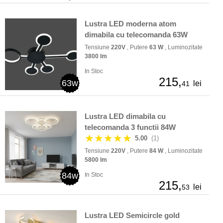
Lustra LED moderna atom
dimabila cu telecomanda 63W
Tensiune
220V
, Putere
63 W
, Luminozitate
3800 lm
In Stoc
215,
63w
lei
41
Lustra LED dimabila cu
telecomanda 3 functii 84W
★★★★★
5.00
(1)
Tensiune
220V
, Putere
84 W
, Luminozitate
5800 lm
84w
In Stoc
215,
lei
53
Lustra LED Semicircle gold