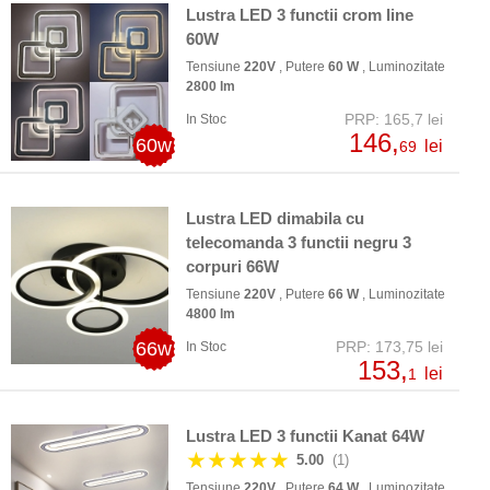
Lustra LED 3 functii crom line
60W
Tensiune
220V
, Putere
60 W
, Luminozitate
2800 lm
PRP: 165,7 lei
In Stoc
146,
60w
lei
69
Lustra LED dimabila cu
telecomanda 3 functii negru 3
corpuri 66W
Tensiune
220V
, Putere
66 W
, Luminozitate
4800 lm
66w
PRP: 173,75 lei
In Stoc
153,
lei
1
Lustra LED 3 functii Kanat 64W
★★★★★
5.00
(1)
Tensiune
220V
, Putere
64 W
, Luminozitate