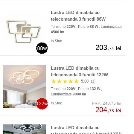
Lustra LED dimabila cu
telecomanda 3 functii 88W
Tensiune
220V
, Putere
88 W
, Luminozitate
4500 lm
In Stoc
203,
88w
lei
74
Lustra LED dimabila cu
telecomanda 3 functii 132W
★★★★★
5.00
(1)
Tensiune
220V
, Putere
132 W
,
Luminozitate
9000 lm
PRP: 248,75 lei
132w
In Stoc
204,
lei
75
Lustra LED dimabila cu