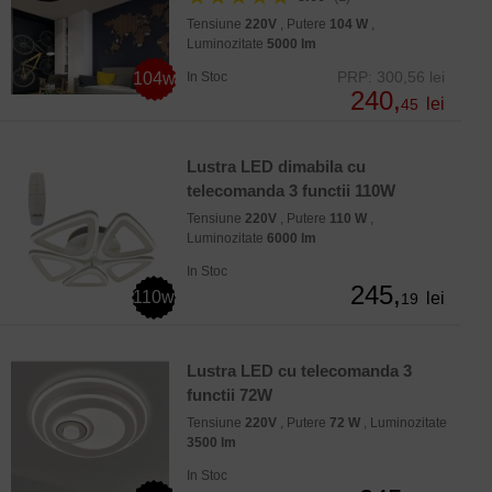
Tensiune
220V
, Putere
104 W
,
Luminozitate
5000 lm
PRP: 300,56 lei
104w
In Stoc
240,
lei
45
Lustra LED dimabila cu
telecomanda 3 functii 110W
Tensiune
220V
, Putere
110 W
,
Luminozitate
6000 lm
In Stoc
245,
110w
lei
19
Lustra LED cu telecomanda 3
functii 72W
Tensiune
220V
, Putere
72 W
, Luminozitate
3500 lm
In Stoc