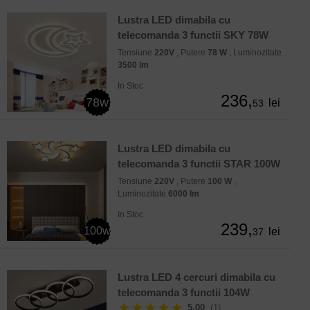
Lustra LED dimabila cu
telecomanda 3 functii SKY 78W
Tensiune
220V
, Putere
78 W
, Luminozitate
3500 lm
In Stoc
236,
78w
lei
53
Lustra LED dimabila cu
telecomanda 3 functii STAR 100W
Tensiune
220V
, Putere
100 W
,
Luminozitate
6000 lm
In Stoc
239,
100w
lei
37
Lustra LED 4 cercuri dimabila cu
telecomanda 3 functii 104W
★★★★★
5.00
(1)