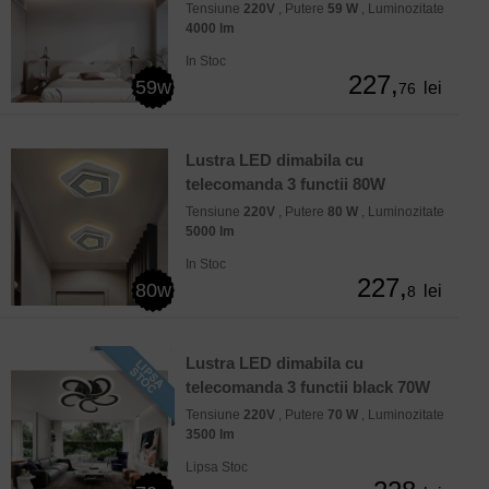
Tensiune
220V
, Putere
59 W
, Luminozitate
4000 lm
In Stoc
227,
59w
lei
76
Lustra LED dimabila cu
telecomanda 3 functii 80W
Tensiune
220V
, Putere
80 W
, Luminozitate
5000 lm
In Stoc
227,
80w
lei
8
Lustra LED dimabila cu
telecomanda 3 functii black 70W
Tensiune
220V
, Putere
70 W
, Luminozitate
3500 lm
Lipsa Stoc