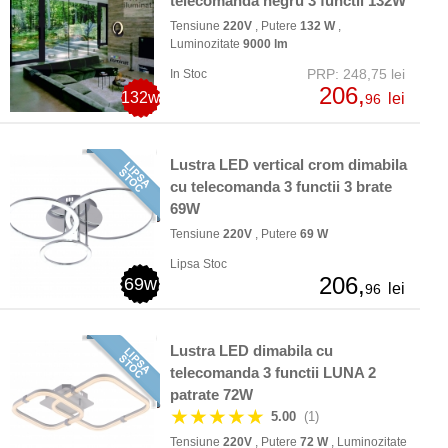
telecomanda negru 3 functii 132W
Tensiune
220V
, Putere
132 W
,
Luminozitate
9000 lm
PRP: 248,75 lei
In Stoc
206,
132w
lei
96
Lustra LED vertical crom dimabila
cu telecomanda 3 functii 3 brate
69W
Tensiune
220V
, Putere
69 W
Lipsa Stoc
206,
69w
lei
96
Lustra LED dimabila cu
telecomanda 3 functii LUNA 2
patrate 72W
★★★★★
5.00
(1)
Tensiune
220V
, Putere
72 W
, Luminozitate