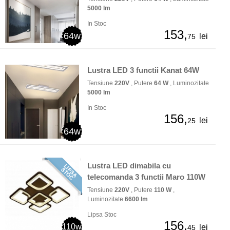
5000 lm
In Stoc
153,
64w
lei
75
Lustra LED 3 functii Kanat 64W
Tensiune
220V
, Putere
64 W
, Luminozitate
5000 lm
In Stoc
156,
lei
25
64w
Lustra LED dimabila cu
telecomanda 3 functii Maro 110W
Tensiune
220V
, Putere
110 W
,
Luminozitate
6600 lm
Lipsa Stoc
156,
110w
lei
45