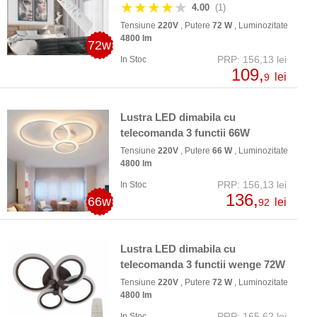
★★★★
★
4.00
(1)
Tensiune
220V
, Putere
72 W
, Luminozitate
4800 lm
72w
PRP: 156,13 lei
In Stoc
109,
lei
9
Lustra LED dimabila cu
telecomanda 3 functii 66W
Tensiune
220V
, Putere
66 W
, Luminozitate
4800 lm
PRP: 156,13 lei
In Stoc
136,
66w
lei
92
Lustra LED dimabila cu
telecomanda 3 functii wenge 72W
Tensiune
220V
, Putere
72 W
, Luminozitate
4800 lm
PRP: 165,62 lei
In Stoc