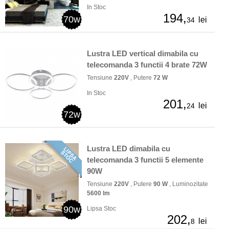
In Stoc
194,
70w
lei
34
Lustra LED vertical dimabila cu
telecomanda 3 functii 4 brate 72W
Tensiune
220V
, Putere
72 W
In Stoc
201,
lei
24
72w
Lustra LED dimabila cu
telecomanda 3 functii 5 elemente
90W
Tensiune
220V
, Putere
90 W
, Luminozitate
5600 lm
90w
Lipsa Stoc
202,
lei
8