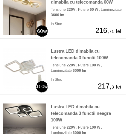
dimabila cu telecomanda 60W
Tensiune
220V
, Putere
60 W
, Luminozitate
3600 lm
In Stoc
216,
60w
lei
71
Lustra LED dimabila cu
telecomanda 3 functii 100W
Tensiune
220V
, Putere
100 W
,
Luminozitate
6000 lm
In Stoc
217,
100w
lei
3
Lustra LED dimabila cu
telecomanda 3 functii neagra
100W
Tensiune
220V
, Putere
100 W
,
Luminozitate
6000 lm