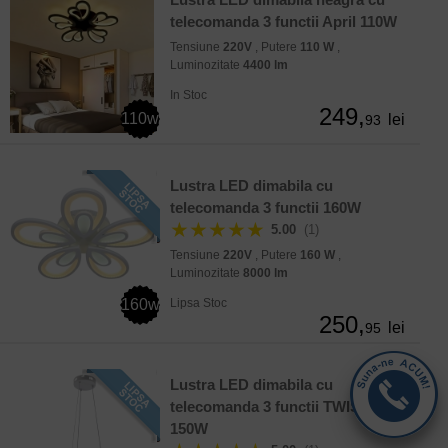
telecomanda 3 functii April 110W
Tensiune
220V
, Putere
110 W
,
Luminozitate
4400 lm
In Stoc
249,
110w
lei
93
Lustra LED dimabila cu
telecomanda 3 functii 160W
★★★★★
5.00
(1)
Tensiune
220V
, Putere
160 W
,
Luminozitate
8000 lm
160w
Lipsa Stoc
250,
lei
95
Lustra LED dimabila cu
telecomanda 3 functii TWIST
150W