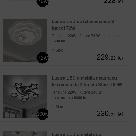
228
70w
lei
Lustra LED cu telecomanda 3
functii 72W
Tensiune
220V
, Putere
72 W
, Luminozitate
3500 lm
In Stoc
229,
72w
lei
22
Lustra LED dimabila neagra cu
telecomanda 3 functii Stars 100W
Tensiune
220V
, Putere
100 W
,
Luminozitate
6000 lm
In Stoc
230,
100w
lei
26
Lustra LED dimabila cu