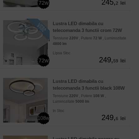
245,
72w
lei
2
Lustra LED dimabila cu
telecomanda 3 functii crom 72W
Tensiune
220V
, Putere
72 W
, Luminozitate
4800 lm
Lipsa Stoc
249,
72w
lei
59
Lustra LED dimabila cu
telecomanda 3 functii black 108W
Tensiune
220V
, Putere
108 W
,
Luminozitate
5000 lm
In Stoc
249,
108w
lei
6
Lustra LED dimabila neagra cu