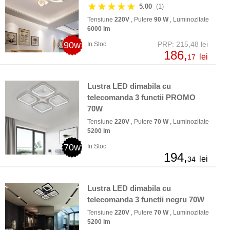
★★★★★
5.00
(1)
Tensiune
220V
, Putere
90 W
, Luminozitate
6000 lm
90w
PRP: 215,48 lei
In Stoc
186,
lei
17
Lustra LED dimabila cu
telecomanda 3 functii PROMO
70W
Tensiune
220V
, Putere
70 W
, Luminozitate
5200 lm
70w
In Stoc
194,
lei
34
Lustra LED dimabila cu
telecomanda 3 functii negru 70W
Tensiune
220V
, Putere
70 W
, Luminozitate
5200 lm