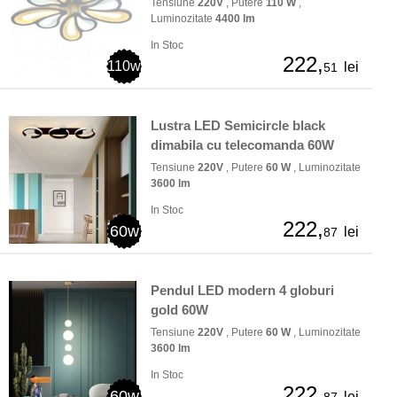
Tensiune
220V
, Putere
110 W
,
Luminozitate
4400 lm
In Stoc
222,
110w
lei
51
Lustra LED Semicircle black
dimabila cu telecomanda 60W
Tensiune
220V
, Putere
60 W
, Luminozitate
3600 lm
In Stoc
222,
60w
lei
87
Pendul LED modern 4 globuri
gold 60W
Tensiune
220V
, Putere
60 W
, Luminozitate
3600 lm
In Stoc
222,
60w
lei
87