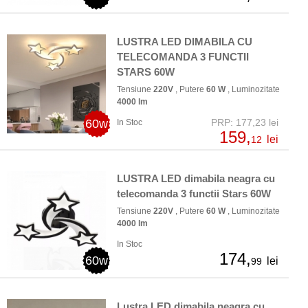
LUSTRA LED DIMABILA CU
TELECOMANDA 3 FUNCTII
STARS 60W
Tensiune
220V
, Putere
60 W
, Luminozitate
4000 lm
60w
PRP: 177,23 lei
In Stoc
159,
lei
12
LUSTRA LED dimabila neagra cu
telecomanda 3 functii Stars 60W
Tensiune
220V
, Putere
60 W
, Luminozitate
4000 lm
In Stoc
174,
60w
lei
99
Lustra LED dimabila neagra cu