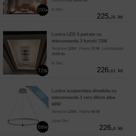
Luminozitate
8000 lm
100w
In Stoc
225,
lei
26
Lustra LED 3 patrate cu
telecomanda 3 functii 72W
Tensiune
220V
, Putere
72 W
, Luminozitate
3500 lm
In Stoc
226,
72w
lei
61
Lustra suspendata dimabila cu
telecomanda 1 cerc 60cm alba
68W
Tensiune
220V
, Putere
68 W
Lipsa Stoc
226,
68w
lei
8