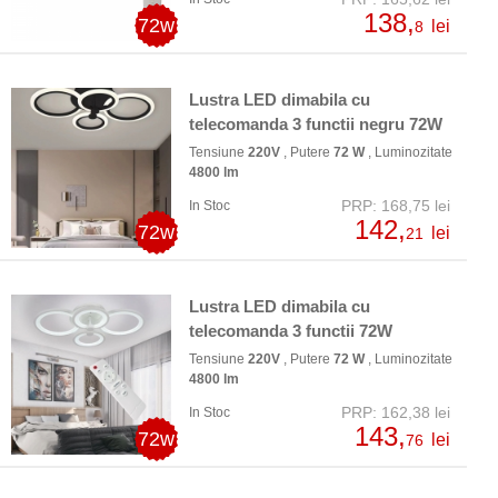
138,
72w
lei
8
Lustra LED dimabila cu
telecomanda 3 functii negru 72W
Tensiune
220V
, Putere
72 W
, Luminozitate
4800 lm
PRP: 168,75 lei
In Stoc
142,
72w
lei
21
Lustra LED dimabila cu
telecomanda 3 functii 72W
Tensiune
220V
, Putere
72 W
, Luminozitate
4800 lm
PRP: 162,38 lei
In Stoc
143,
72w
lei
76