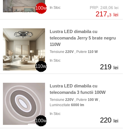
PRP: 248,06 lei
100w
In Stoc
217,
lei
3
Lustra LED dimabila cu
telecomanda Jerry 5 brate negru
110W
Tensiune
220V
, Putere
110 W
In Stoc
219
110w
lei
Lustra LED dimabila cu
telecomanda 3 functii 100W
Tensiune
220V
, Putere
100 W
,
Luminozitate
6000 lm
In Stoc
220
100w
lei