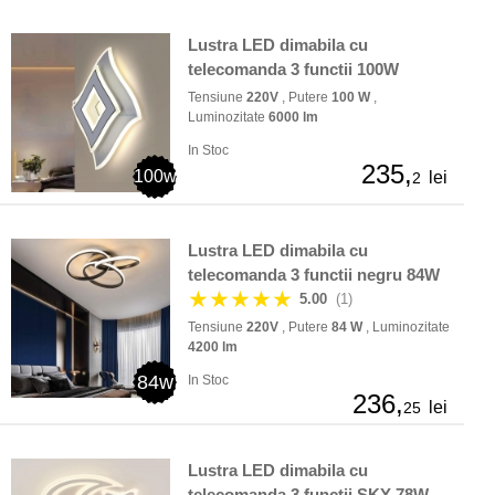
Lustra LED dimabila cu
telecomanda 3 functii 100W
Tensiune
220V
, Putere
100 W
,
Luminozitate
6000 lm
In Stoc
235,
100w
lei
2
Lustra LED dimabila cu
telecomanda 3 functii negru 84W
★★★★★
5.00
(1)
Tensiune
220V
, Putere
84 W
, Luminozitate
4200 lm
84w
In Stoc
236,
lei
25
Lustra LED dimabila cu
telecomanda 3 functii SKY 78W