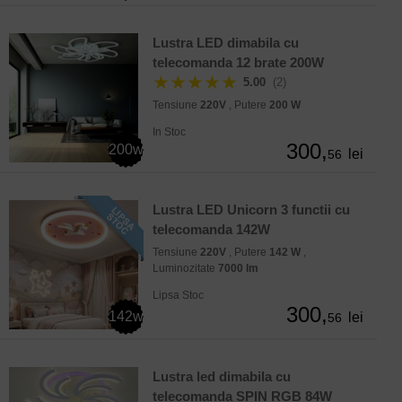
Lustra LED dimabila cu
telecomanda 12 brate 200W
★★★★★
5.00
(2)
Tensiune
220V
, Putere
200 W
In Stoc
300,
200w
lei
56
Lustra LED Unicorn 3 functii cu
telecomanda 142W
Tensiune
220V
, Putere
142 W
,
Luminozitate
7000 lm
Lipsa Stoc
300,
142w
lei
56
Lustra led dimabila cu
telecomanda SPIN RGB 84W