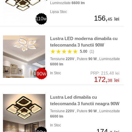
Luminozitate
6600 lm
Lipsa Stoc
156,
110w
lei
45
Lustra LED moderna dimabila cu
telecomanda 3 functii 90W
★★★★★
5.00
(1)
Tensiune
220V
, Putere
90 W
, Luminozitate
6000 lm
90w
PRP: 215,48 lei
In Stoc
172,
lei
38
Lustra Led dimabila cu
telecomanda 3 functii neagra 90W
Tensiune
220V
, Putere
90 W
, Luminozitate
6600 lm
In Stoc
174,