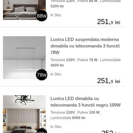
Tensiune
220V
, Putere
88 W
, Luminozitate
5200 lm
88w
In Stoc
251,
lei
9
Lustra LED suspendata moderna
dimabila cu telecomanda 3 functii
78W
Tensiune
220V
, Putere
78 W
, Luminozitate
4600 lm
78w
In Stoc
251,
lei
9
Lustra LED dimabila cu
telecomanda 3 functii negru 100W
Tensiune
220V
, Putere
100 W
,
Luminozitate
6000 lm
In Stoc