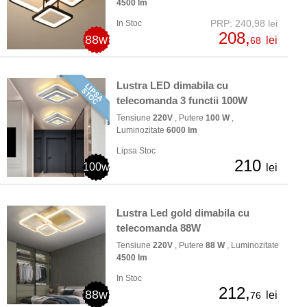
4500 lm
PRP: 240,98 lei
In Stoc
208,
88w
lei
68
Lustra LED dimabila cu
telecomanda 3 functii 100W
Tensiune
220V
, Putere
100 W
,
Luminozitate
6000 lm
Lipsa Stoc
210
100w
lei
Lustra Led gold dimabila cu
telecomanda 88W
Tensiune
220V
, Putere
88 W
, Luminozitate
4500 lm
In Stoc
212,
88w
lei
76