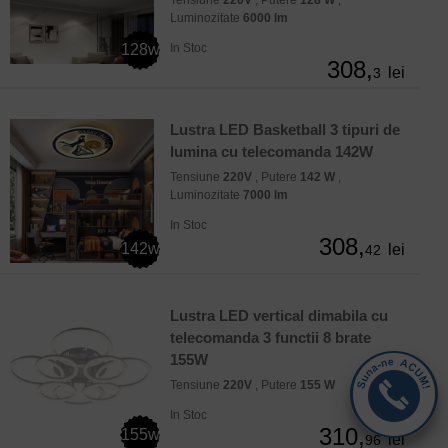
Tensiune
220V
, Putere
128 W
,
Luminozitate
6000 lm
128w
In Stoc
308,
lei
3
Lustra LED Basketball 3 tipuri de
lumina cu telecomanda 142W
Tensiune
220V
, Putere
142 W
,
Luminozitate
7000 lm
In Stoc
308,
142w
lei
42
Lustra LED vertical dimabila cu
telecomanda 3 functii 8 brate
155W
Tensiune
220V
, Putere
155 W
In Stoc
310,
155w
lei
96