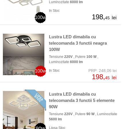
Luminozitate
6000 lm
In Stoc
198,
100w
lei
45
Lustra LED dimabila cu
telecomanda 3 functii neagra
100W
Tensiune
220V
, Putere
100 W
,
Luminozitate
6000 lm
PRP: 248,06 lei
100w
In Stoc
198,
lei
45
Lustra LED dimabila cu
telecomanda 3 functii 5 elemente
90W
Tensiune
220V
, Putere
90 W
, Luminozitate
5600 lm
90w
Lipsa Stoc