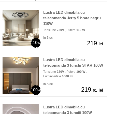
Lustra LED dimabila cu
telecomanda Jerry 5 brate negru
110W
Tensiune
220V
, Putere
110 W
In Stoc
219
110w
lei
Lustra LED dimabila cu
telecomanda 3 functii STAR 100W
Tensiune
220V
, Putere
100 W
,
Luminozitate
6000 lm
In Stoc
219,
100w
lei
61
Lustra LED dimabila cu
telecomanda 3 functii 100W