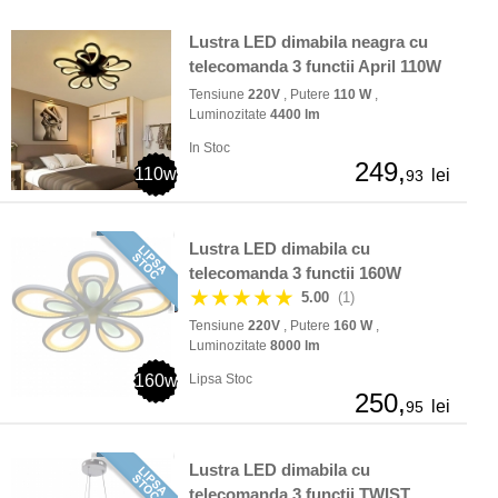
Lustra LED dimabila neagra cu
telecomanda 3 functii April 110W
Tensiune
220V
, Putere
110 W
,
Luminozitate
4400 lm
In Stoc
249,
110w
lei
93
Lustra LED dimabila cu
telecomanda 3 functii 160W
★★★★★
5.00
(1)
Tensiune
220V
, Putere
160 W
,
Luminozitate
8000 lm
160w
Lipsa Stoc
250,
lei
95
Lustra LED dimabila cu
telecomanda 3 functii TWIST