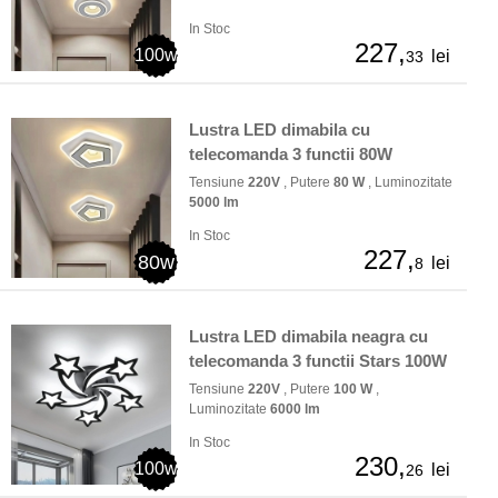
In Stoc
227,
100w
lei
33
Lustra LED dimabila cu
telecomanda 3 functii 80W
Tensiune
220V
, Putere
80 W
, Luminozitate
5000 lm
In Stoc
227,
80w
lei
8
Lustra LED dimabila neagra cu
telecomanda 3 functii Stars 100W
Tensiune
220V
, Putere
100 W
,
Luminozitate
6000 lm
In Stoc
230,
100w
lei
26