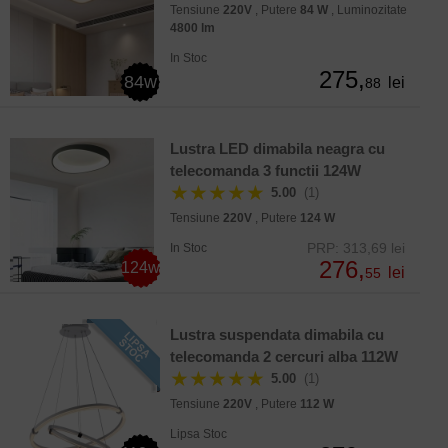
Tensiune
220V
, Putere
84 W
, Luminozitate
4800 lm
In Stoc
275,
84w
lei
88
Lustra LED dimabila neagra cu
telecomanda 3 functii 124W
★★★★★
5.00
(1)
Tensiune
220V
, Putere
124 W
PRP: 313,69 lei
In Stoc
276,
124w
lei
55
Lustra suspendata dimabila cu
telecomanda 2 cercuri alba 112W
★★★★★
5.00
(1)
Tensiune
220V
, Putere
112 W
Lipsa Stoc