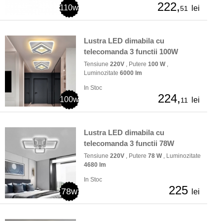
222,
110w
lei
51
Lustra LED dimabila cu
telecomanda 3 functii 100W
Tensiune
220V
, Putere
100 W
,
Luminozitate
6000 lm
In Stoc
224,
100w
lei
11
Lustra LED dimabila cu
telecomanda 3 functii 78W
Tensiune
220V
, Putere
78 W
, Luminozitate
4680 lm
In Stoc
225
78w
lei