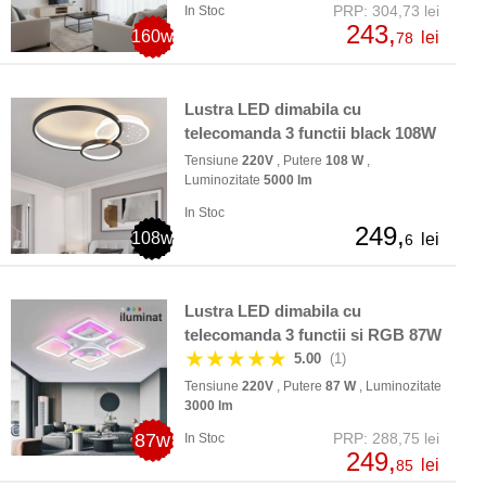
PRP: 304,73 lei
In Stoc
243,
160w
lei
78
Lustra LED dimabila cu
telecomanda 3 functii black 108W
Tensiune
220V
, Putere
108 W
,
Luminozitate
5000 lm
In Stoc
249,
108w
lei
6
Lustra LED dimabila cu
telecomanda 3 functii si RGB 87W
★★★★★
5.00
(1)
Tensiune
220V
, Putere
87 W
, Luminozitate
3000 lm
87w
PRP: 288,75 lei
In Stoc
249,
lei
85