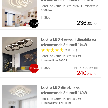
Tensiune
220V
, Putere
78 W
, Luminozitate
3500 lm
In Stoc
236,
78w
lei
53
Lustra LED 4 cercuri dimabila cu
telecomanda 3 functii 104W
★★★★★
5.00
(1)
Tensiune
220V
, Putere
104 W
,
Luminozitate
5000 lm
PRP: 300,56 lei
104w
In Stoc
240,
lei
45
Lustra LED dimabila cu
telecomanda 3 functii 160W
Tensiune
220V
, Putere
160 W
,
Luminozitate
12000 lm