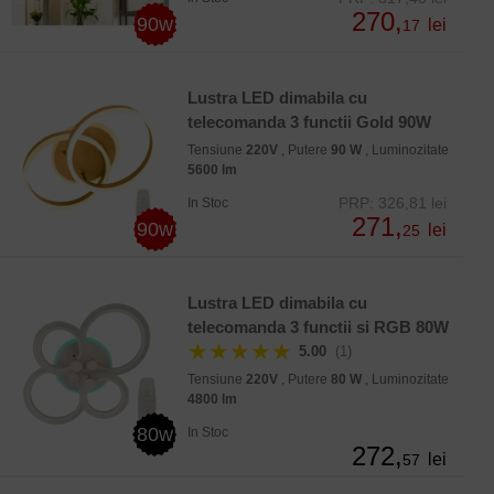
270,
90w
lei
17
Lustra LED dimabila cu
telecomanda 3 functii Gold 90W
Tensiune
220V
, Putere
90 W
, Luminozitate
5600 lm
PRP: 326,81 lei
In Stoc
271,
90w
lei
25
Lustra LED dimabila cu
telecomanda 3 functii si RGB 80W
★★★★★
5.00
(1)
Tensiune
220V
, Putere
80 W
, Luminozitate
4800 lm
80w
In Stoc
272,
lei
57