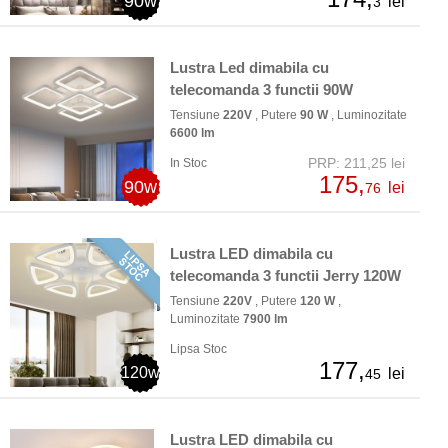
90w
lei
3
Lustra Led dimabila cu
telecomanda 3 functii 90W
Tensiune
220V
, Putere
90 W
, Luminozitate
6600 lm
PRP: 211,25 lei
In Stoc
175,
90w
lei
76
Lustra LED dimabila cu
telecomanda 3 functii Jerry 120W
Tensiune
220V
, Putere
120 W
,
Luminozitate
7900 lm
Lipsa Stoc
177,
120w
lei
45
Lustra LED dimabila cu