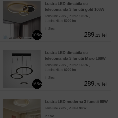
Lustra LED dimabila cu
telecomanda 3 functii gold 108W
Tensiune
220V
, Putere
108 W
,
Luminozitate
5000 lm
In Stoc
289,
108w
lei
13
Lustra LED dimabila cu
telecomanda 3 functii Maro 168W
Tensiune
220V
, Putere
168 W
,
Luminozitate
8000 lm
In Stoc
289,
168w
lei
78
Lustra LED moderna 3 functii 98W
Tensiune
220V
, Putere
98 W
In Stoc