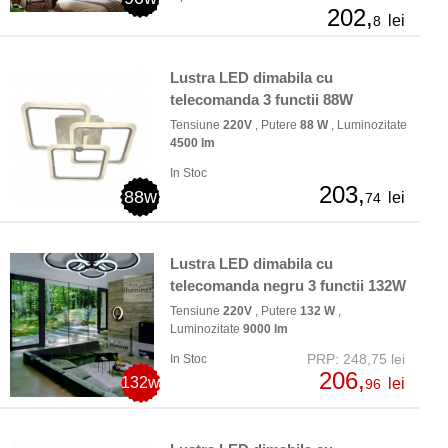
202,
lei
8
Lustra LED dimabila cu
telecomanda 3 functii 88W
Tensiune
220V
, Putere
88 W
, Luminozitate
4500 lm
In Stoc
203,
88w
lei
74
Lustra LED dimabila cu
telecomanda negru 3 functii 132W
Tensiune
220V
, Putere
132 W
,
Luminozitate
9000 lm
PRP: 248,75 lei
In Stoc
206,
132w
lei
96