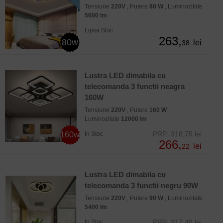
Tensiune
220V
, Putere
80 W
, Luminozitate
5600 lm
Lipsa Stoc
263,
80w
lei
38
Lustra LED dimabila cu
telecomanda 3 functii neagra
160W
Tensiune
220V
, Putere
160 W
,
Luminozitate
12000 lm
PRP: 318,75 lei
160w
In Stoc
266,
lei
22
Lustra LED dimabila cu
telecomanda 3 functii negru 90W
Tensiune
220V
, Putere
90 W
, Luminozitate
5400 lm
PRP: 317,48 lei
In Stoc