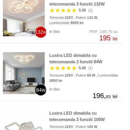
telecomanda 3 functii 132W
★★★★★
5.00
(1)
Tensiune
220V
, Putere
132 W
,
Luminozitate
9000 lm
PRP: 248,75 lei
132w
In Stoc
195
lei
Lustra LED dimabila cu
telecomanda 3 functii 84W
★★★★★
5.00
(1)
Tensiune
220V
, Putere
84 W
, Luminozitate
5800 lm
84w
In Stoc
196,
lei
83
Lustra LED dimabila cu
telecomanda 3 functii 100W
Tensiune
220V
, Putere
100 W
,