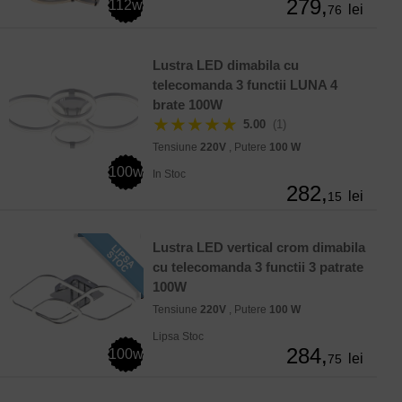
279,
112w
lei
76
Lustra LED dimabila cu
telecomanda 3 functii LUNA 4
brate 100W
★★★★★
5.00
(1)
Tensiune
220V
, Putere
100 W
100w
In Stoc
282,
lei
15
Lustra LED vertical crom dimabila
cu telecomanda 3 functii 3 patrate
100W
Tensiune
220V
, Putere
100 W
Lipsa Stoc
284,
100w
lei
75