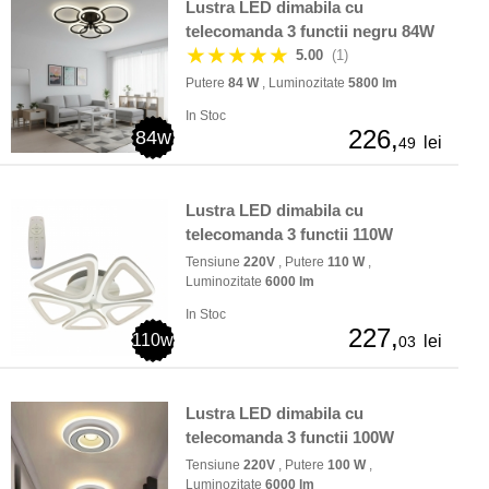
Lustra LED dimabila cu
telecomanda 3 functii negru 84W
★★★★★
5.00
(1)
Putere
84 W
, Luminozitate
5800 lm
In Stoc
226,
84w
lei
49
Lustra LED dimabila cu
telecomanda 3 functii 110W
Tensiune
220V
, Putere
110 W
,
Luminozitate
6000 lm
In Stoc
227,
110w
lei
03
Lustra LED dimabila cu
telecomanda 3 functii 100W
Tensiune
220V
, Putere
100 W
,
Luminozitate
6000 lm