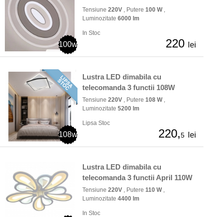
Tensiune
220V
, Putere
100 W
,
Luminozitate
6000 lm
In Stoc
220
100w
lei
Lustra LED dimabila cu
telecomanda 3 functii 108W
Tensiune
220V
, Putere
108 W
,
Luminozitate
5200 lm
Lipsa Stoc
220,
108w
lei
5
Lustra LED dimabila cu
telecomanda 3 functii April 110W
Tensiune
220V
, Putere
110 W
,
Luminozitate
4400 lm
In Stoc