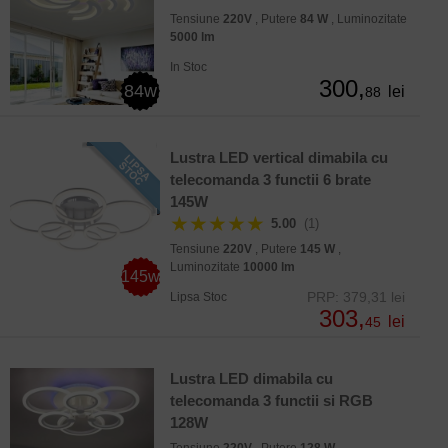
Tensiune
220V
, Putere
84 W
, Luminozitate
5000 lm
In Stoc
300,
84w
lei
88
Lustra LED vertical dimabila cu
telecomanda 3 functii 6 brate
145W
★★★★★
5.00
(1)
Tensiune
220V
, Putere
145 W
,
Luminozitate
10000 lm
145w
PRP: 379,31 lei
Lipsa Stoc
303,
lei
45
Lustra LED dimabila cu
telecomanda 3 functii si RGB
128W