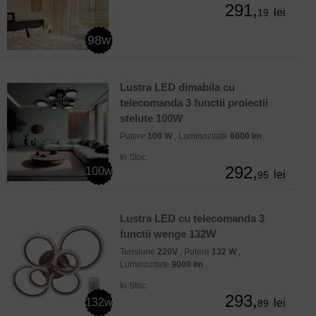
291,
lei
19
98w
Lustra LED dimabila cu
telecomanda 3 functii proiectii
stelute 100W
Putere
100 W
, Luminozitate
6000 lm
In Stoc
292,
100w
lei
95
Lustra LED cu telecomanda 3
functii wenge 132W
Tensiune
220V
, Putere
132 W
,
Luminozitate
9000 lm
In Stoc
293,
132w
lei
89