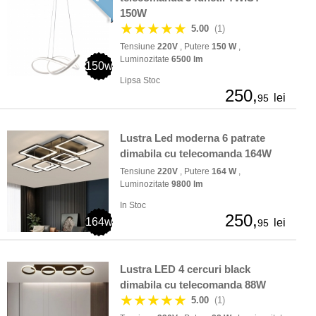
150W
★★★★★
5.00
(1)
Tensiune
220V
, Putere
150 W
,
Luminozitate
6500 lm
150w
Lipsa Stoc
250,
lei
95
Lustra Led moderna 6 patrate
dimabila cu telecomanda 164W
Tensiune
220V
, Putere
164 W
,
Luminozitate
9800 lm
In Stoc
250,
164w
lei
95
Lustra LED 4 cercuri black
dimabila cu telecomanda 88W
★★★★★
5.00
(1)