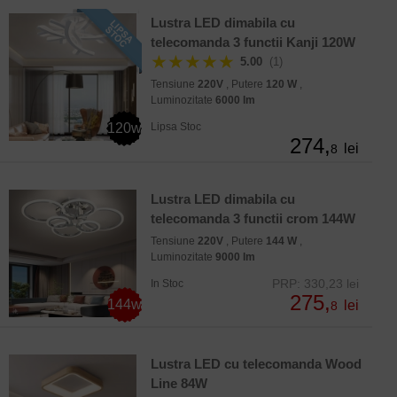
Lustra LED dimabila cu
telecomanda 3 functii Kanji 120W
★★★★★
5.00
(1)
Tensiune
220V
, Putere
120 W
,
Luminozitate
6000 lm
120w
Lipsa Stoc
274,
lei
8
Lustra LED dimabila cu
telecomanda 3 functii crom 144W
Tensiune
220V
, Putere
144 W
,
Luminozitate
9000 lm
PRP: 330,23 lei
In Stoc
275,
144w
lei
8
Lustra LED cu telecomanda Wood
Line 84W