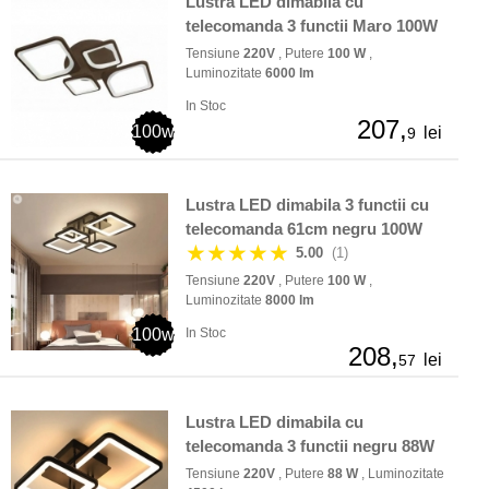
Lustra LED dimabila cu
telecomanda 3 functii Maro 100W
Tensiune
220V
, Putere
100 W
,
Luminozitate
6000 lm
In Stoc
207,
100w
lei
9
Lustra LED dimabila 3 functii cu
telecomanda 61cm negru 100W
★★★★★
5.00
(1)
Tensiune
220V
, Putere
100 W
,
Luminozitate
8000 lm
100w
In Stoc
208,
lei
57
Lustra LED dimabila cu
telecomanda 3 functii negru 88W
Tensiune
220V
, Putere
88 W
, Luminozitate