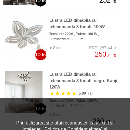
252
100w
lei
Lustra LED dimabila cu
telecomanda 3 functii 100W
Tensiune
220V
, Putere
100 W
,
Luminozitate
6000 lm
PRP: 287,44 lei
In Stoc
253,
100w
lei
4
Lustra LED dimabila cu
telecomanda 3 functii negru Kanji
120W
★★★★★
5.00
(1)
Tensiune
220V
, Putere
120 W
,
Luminozitate
6000 lm
120w
In Stoc
260,
lei
07
Prin utilizarea site-ului recunoasteti ca ati citit si
intelegeti "
Politica de Confidentialitate
" si