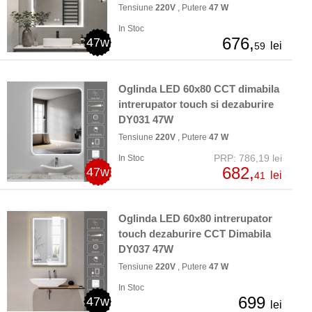
Tensiune
220V
, Putere
47 W
In Stoc
676,
47w
lei
59
Oglinda LED 60x80 CCT dimabila
intrerupator touch si dezaburire
DY031 47W
Tensiune
220V
, Putere
47 W
PRP: 786,19 lei
In Stoc
682,
47w
lei
41
Oglinda LED 60x80 intrerupator
touch dezaburire CCT Dimabila
DY037 47W
Tensiune
220V
, Putere
47 W
In Stoc
699
47w
lei