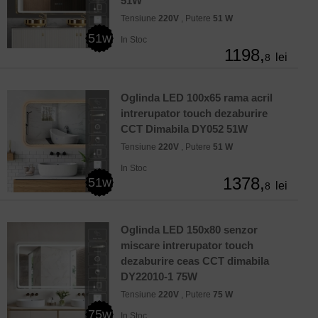
51W
Tensiune
220V
, Putere
51 W
51w
In Stoc
1198,
lei
8
Oglinda LED 100x65 rama acril
intrerupator touch dezaburire
CCT Dimabila DY052 51W
Tensiune
220V
, Putere
51 W
In Stoc
1378,
51w
lei
8
Oglinda LED 150x80 senzor
miscare intrerupator touch
dezaburire ceas CCT dimabila
DY22010-1 75W
Tensiune
220V
, Putere
75 W
75w
In Stoc