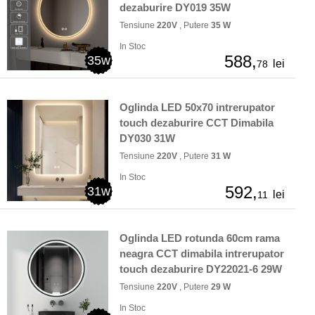
dezaburire DY019 35W
Tensiune
220V
, Putere
35 W
In Stoc
588,
35w
lei
78
Oglinda LED 50x70 intrerupator
touch dezaburire CCT Dimabila
DY030 31W
Tensiune
220V
, Putere
31 W
In Stoc
592,
31w
lei
11
Oglinda LED rotunda 60cm rama
neagra CCT dimabila intrerupator
touch dezaburire DY22021-6 29W
Tensiune
220V
, Putere
29 W
In Stoc