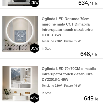
634,
29w
lei
91
Oglinda LED Rotunda 70cm
margine mata CCT Dimabila
intrerupator touch dezaburire
DY013 35W
Tensiune
220V
, Putere
35 W
35w
In Stoc
646,
lei
8
Oglinda LED 70x70CM dimabila
intrerupator touch dezaburire
DY22018-1 49W
Tensiune
220V
, Putere
49 W
In Stoc
649
49w
lei