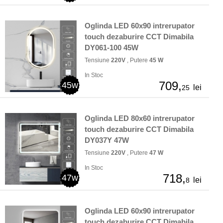
Oglinda LED 60x90 intrerupator
touch dezaburire CCT Dimabila
DY061-100 45W
Tensiune
220V
, Putere
45 W
In Stoc
709,
45w
lei
25
Oglinda LED 80x60 intrerupator
touch dezaburire CCT Dimabila
DY037Y 47W
Tensiune
220V
, Putere
47 W
In Stoc
718,
47w
lei
8
Oglinda LED 60x90 intrerupator
touch dezaburire CCT Dimabila