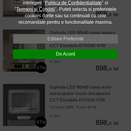
intelegeti "
Politica de Confidentialitate
" si
In Stoc
"
Termeni si Conditii
". Puteti selecta si preferintele
898,
47w
lei
8
cookies dorite sau sa continuati cu cele
recomandate pentru o functionalitate maxima.
Oglinda LED 80x60 rama neagra
Editare Preferinte
intrerupator touch dezaburire
CCT Dimabila DY033N 47W
Tensiune
220V
, Putere
47 W
De Acord
In Stoc
898,
47w
lei
8
Oglinda LED 80x60 rama aurie
intrerupator touch dezaburire
CCT Dimabila DY033A 47W
Tensiune
220V
, Putere
47 W
In Stoc
898,
47w
lei
8