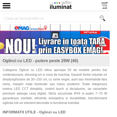
Oglinzi cu LED - putere peste 29W (46)
Categoria Oglinzi cu LED ofera aproape 50 de modele pentru bai
contemporane, dressing-uri si zone de machiaj. Gasesti forme rotunde ori
dreptunghiulare de 30–150 cm, cu rame negre, aurii sau minimaliste fara
rama, margini mate iluminate sau halou posterior. Toate integreaza
lumina LED CCT dimabila, control touch si dezaburire, iar variantele
premium adauga ceas digital. Sticla securizata IP44 si puteri 7–75 W
garanteaza claritate, eficienta energetica si durabilitate, transformand
oglinda intr-un element decorativ si functional esential.
INFORMATII UTILE - Oglinzi cu LED