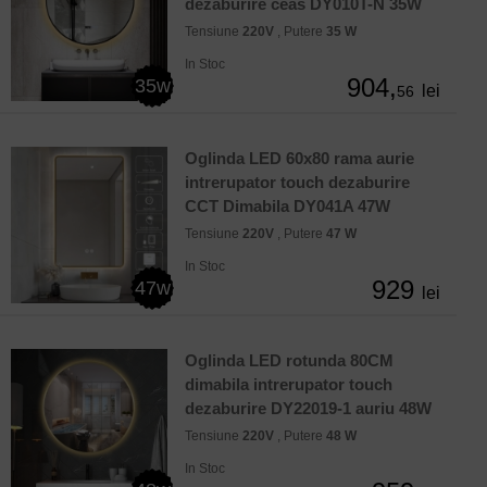
dezaburire ceas DY010T-N 35W
Tensiune
220V
, Putere
35 W
In Stoc
904,
35w
lei
56
Oglinda LED 60x80 rama aurie
intrerupator touch dezaburire
CCT Dimabila DY041A 47W
Tensiune
220V
, Putere
47 W
In Stoc
929
47w
lei
Oglinda LED rotunda 80CM
dimabila intrerupator touch
dezaburire DY22019-1 auriu 48W
Tensiune
220V
, Putere
48 W
In Stoc