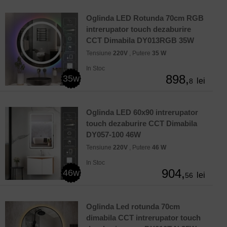
Oglinda LED Rotunda 70cm RGB
intrerupator touch dezaburire
CCT Dimabila DY013RGB 35W
Tensiune
220V
, Putere
35 W
In Stoc
898,
35w
lei
8
Oglinda LED 60x90 intrerupator
touch dezaburire CCT Dimabila
DY057-100 46W
Tensiune
220V
, Putere
46 W
In Stoc
904,
46w
lei
56
Oglinda Led rotunda 70cm
dimabila CCT intrerupator touch