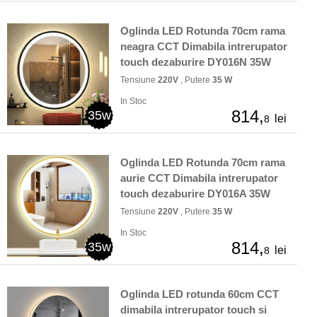
Oglinda LED Rotunda 70cm rama
neagra CCT Dimabila intrerupator
touch dezaburire DY016N 35W
Tensiune
220V
, Putere
35 W
In Stoc
814,
35w
lei
8
Oglinda LED Rotunda 70cm rama
aurie CCT Dimabila intrerupator
touch dezaburire DY016A 35W
Tensiune
220V
, Putere
35 W
In Stoc
814,
35w
lei
8
Oglinda LED rotunda 60cm CCT
dimabila intrerupator touch si