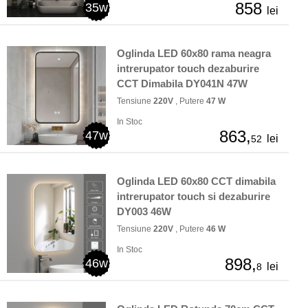
858
35w
lei
Oglinda LED 60x80 rama neagra
intrerupator touch dezaburire
CCT Dimabila DY041N 47W
Tensiune
220V
, Putere
47 W
In Stoc
863,
47w
lei
52
Oglinda LED 60x80 CCT dimabila
intrerupator touch si dezaburire
DY003 46W
Tensiune
220V
, Putere
46 W
In Stoc
898,
46w
lei
8