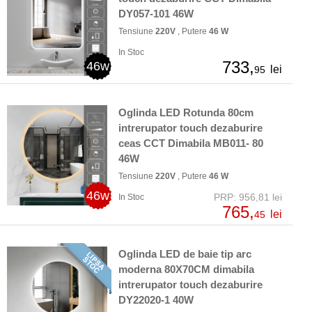
DY057-101 46W
Tensiune
220V
, Putere
46 W
In Stoc
733,
46w
lei
95
Oglinda LED Rotunda 80cm
intrerupator touch dezaburire
ceas CCT Dimabila MB011- 80
46W
Tensiune
220V
, Putere
46 W
46w
PRP: 956,81 lei
In Stoc
765,
lei
45
Oglinda LED de baie tip arc
moderna 80X70CM dimabila
intrerupator touch dezaburire
DY22020-1 40W