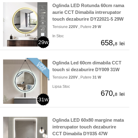
Oglinda LED Rotunda 60cm rama
aurie CCT Dimabila intrerupator
touch dezaburire DY22021-5 29W
Tensiune
220V
, Putere
29 W
In Stoc
658,
29w
lei
8
Oglinda Led 60cm dimabila CCT
touch si dezaburire DY009 31W
Tensiune
220V
, Putere
31 W
Lipsa Stoc
670,
lei
8
31w
Oglinda LED 60x80 margine mata
intrerupator touch dezaburire
CCT Dimabila DY035 47W