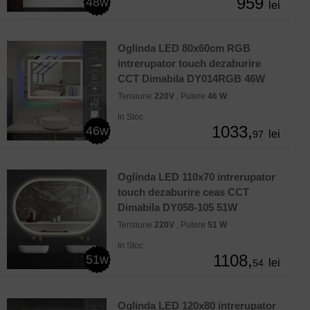
959
48w
lei
Oglinda LED 80x60cm RGB
intrerupator touch dezaburire
CCT Dimabila DY014RGB 46W
Tensiune
220V
, Putere
46 W
In Stoc
1033,
46w
lei
97
Oglinda LED 110x70 intrerupator
touch dezaburire ceas CCT
Dimabila DY058-105 51W
Tensiune
220V
, Putere
51 W
In Stoc
1108,
51w
lei
54
Oglinda LED 120x80 intrerupator