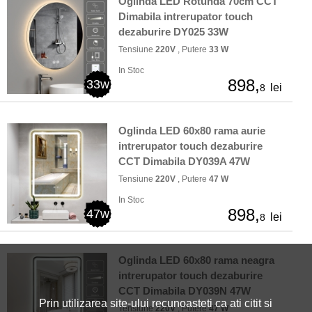
Oglinda LED Rotunda 70cm CCT
Dimabila intrerupator touch
dezaburire DY025 33W
Tensiune
220V
, Putere
33 W
In Stoc
898,
33w
lei
8
Oglinda LED 60x80 rama aurie
intrerupator touch dezaburire
CCT Dimabila DY039A 47W
Tensiune
220V
, Putere
47 W
In Stoc
898,
47w
lei
8
Oglinda LED 60x80 rama neagra
intrerupator touch dezaburire
CCT Dimabila DY039N 47W
Prin utilizarea site-ului recunoasteti ca ati citit si
Tensiune
220V
, Putere
47 W