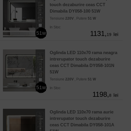
touch dezaburire ceas CCT
Dimabila DY058-100 51W
Tensiune
220V
, Putere
51 W
In Stoc
1131,
51w
lei
19
Oglinda LED 110x70 rama neagra
intrerupator touch dezaburire
ceas CCT Dimabila DY058-101N
51W
Tensiune
220V
, Putere
51 W
51w
In Stoc
1198,
lei
8
Oglinda LED 110x70 rama aurie
intrerupator touch dezaburire
ceas CCT Dimabila DY058-101A