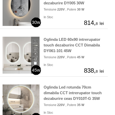
dezaburire DY005 30W
Tensiune
220V
, Putere
30 W
In Stoc
814,
30w
lei
8
Oglinda LED 60x90 intrerupator
touch dezaburire CCT Dimabila
DY061-101 45W
Tensiune
220V
, Putere
45 W
In Stoc
838,
45w
lei
8
Oglinda Led rotunda 70cm
dimabila CCT intrerupator touch
dezaburire ceas DY010T-G 35W
Tensiune
220V
, Putere
35 W
In Stoc