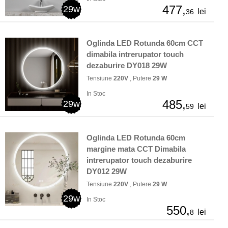
477,
29w
lei
36
Oglinda LED Rotunda 60cm CCT
dimabila intrerupator touch
dezaburire DY018 29W
Tensiune
220V
, Putere
29 W
In Stoc
485,
29w
lei
59
Oglinda LED Rotunda 60cm
margine mata CCT Dimabila
intrerupator touch dezaburire
DY012 29W
Tensiune
220V
, Putere
29 W
29w
In Stoc
550,
lei
8