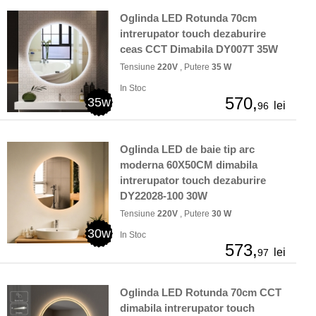
Oglinda LED Rotunda 70cm
intrerupator touch dezaburire
ceas CCT Dimabila DY007T 35W
Tensiune
220V
, Putere
35 W
In Stoc
570,
35w
lei
96
Oglinda LED de baie tip arc
moderna 60X50CM dimabila
intrerupator touch dezaburire
DY22028-100 30W
Tensiune
220V
, Putere
30 W
30w
In Stoc
573,
lei
97
Oglinda LED Rotunda 70cm CCT
dimabila intrerupator touch