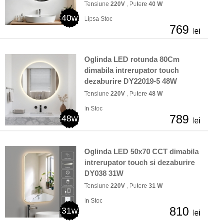
Tensiune
220V
, Putere
40 W
40w
Lipsa Stoc
769
lei
Oglinda LED rotunda 80Cm
dimabila intrerupator touch
dezaburire DY22019-5 48W
Tensiune
220V
, Putere
48 W
In Stoc
789
48w
lei
Oglinda LED 50x70 CCT dimabila
intrerupator touch si dezaburire
DY038 31W
Tensiune
220V
, Putere
31 W
In Stoc
810
31w
lei