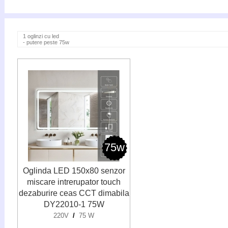
1 oglinzi cu led
- putere peste 75w
75w
Oglinda LED 150x80 senzor
miscare intrerupator touch
dezaburire ceas CCT dimabila
DY22010-1 75W
220V
/
75 W