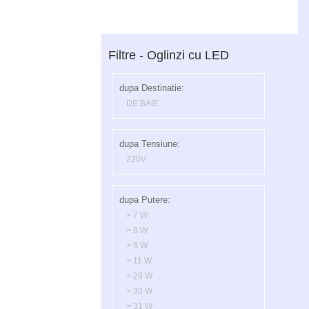
Filtre - Oglinzi cu LED
dupa Destinatie:
DE BAIE
dupa Tensiune:
220V
dupa Putere:
> 7 W
> 8 W
> 9 W
> 11 W
> 29 W
> 30 W
> 31 W