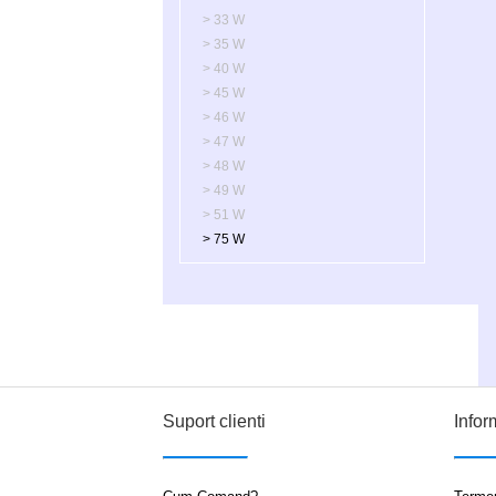
> 33 W
> 35 W
> 40 W
> 45 W
> 46 W
> 47 W
> 48 W
> 49 W
> 51 W
> 75 W
Suport clienti
Infor