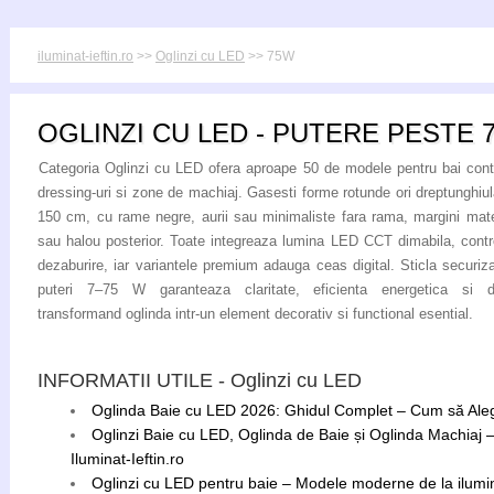
iluminat-ieftin.ro
>>
Oglinzi cu LED
>> 75W
OGLINZI CU LED - PUTERE PESTE 
Categoria Oglinzi cu LED ofera aproape 50 de modele pentru bai con
dressing-uri si zone de machiaj. Gasesti forme rotunde ori dreptunghiu
150 cm, cu rame negre, aurii sau minimaliste fara rama, margini mat
sau halou posterior. Toate integreaza lumina LED CCT dimabila, contr
dezaburire, iar variantele premium adauga ceas digital. Sticla securiz
puteri 7–75 W garanteaza claritate, eficienta energetica si dur
transformand oglinda intr-un element decorativ si functional esential.
INFORMATII UTILE - Oglinzi cu LED
Oglinda Baie cu LED 2026: Ghidul Complet – Cum să Ale
Oglinzi Baie cu LED, Oglinda de Baie și Oglinda Machiaj
Iluminat-Ieftin.ro
Oglinzi cu LED pentru baie – Modele moderne de la ilumina