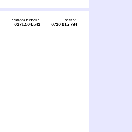
comanda telefonica:
sesizari:
0371.504.543
0730 615 794