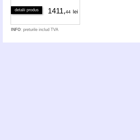
1411,
detalii produs
lei
44
INFO
: preturile includ TVA