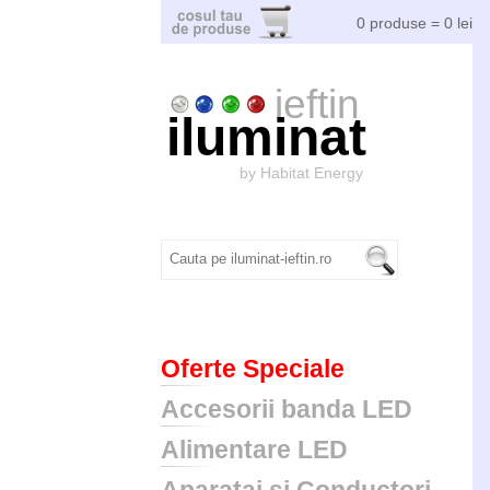
0 produse = 0 lei
ieftin
iluminat
by Habitat Energy
Oferte Speciale
Accesorii banda LED
Alimentare LED