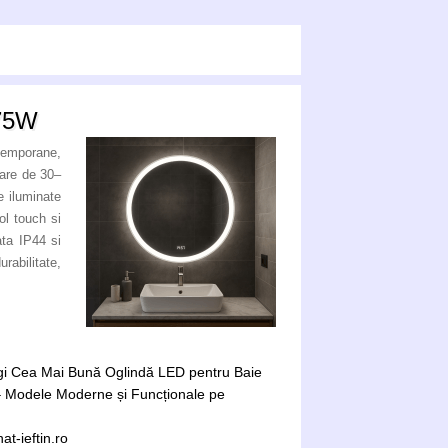
75W
temporane,
lare de 30–
e iluminate
ol touch si
ata IP44 si
abilitate,
gi Cea Mai Bună Oglindă LED pentru Baie
 – Modele Moderne și Funcționale pe
t-ieftin.ro