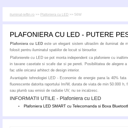
iluminat-ieftin.ro
>>
Plafoniera cu LED
>> 56W
PLAFONIERA CU LED - PUTERE PE
Plafoniera cu LED
este un elegant sistem ultraslim de iluminat de 
folosit pentru iluminatul spatiilor de locuit si birourilor.
Plafonierele cu LED se pot monta independent ca plafoniere cu inaltime
in tavane casetate si scafe dar si pe pereti. Posibilitatea de alegere a c
fac utile oricarui arhitect de design interior.
Avantajele tehnologiei LED - Economie de energie pana la 40% fata d
fluorescente datorita raportului lm/W, durata de viata de min 50.000 h, 
sau plumb sau emisii de radiatie UV, nu se incalzesc.
INFORMATII UTILE - Plafoniera cu LED
Plafoniera LED SMART cu Telecomanda si Boxa Bluetoot