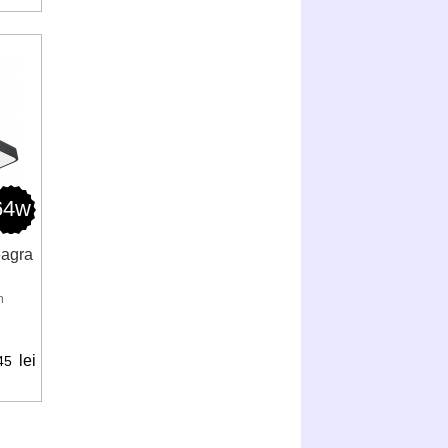
64w
eagra
m
lei
45