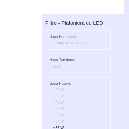
Filtre - Plafoniera cu LED
dupa Destinatie:
ILUMINAT INTERIOR
dupa Tensiune:
220V
dupa Putere:
> 20 W
> 36 W
> 40 W
> 48 W
> 50 W
> 54 W
> 56 W