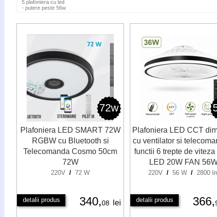
5 plafoniera cu led
- putere peste 56w
72w
Plafoniera LED SMART 72W
Plafoniera LED CCT dim
RGBW cu Bluetooth si
cu ventilator si telecom
Telecomanda Cosmo 50cm
functii 6 trepte de vitez
72W
LED 20W FAN 56
220V
/
72 W
220V
/
56 W
/
2800 l
340,
366,
detalii produs
detalii produs
lei
08