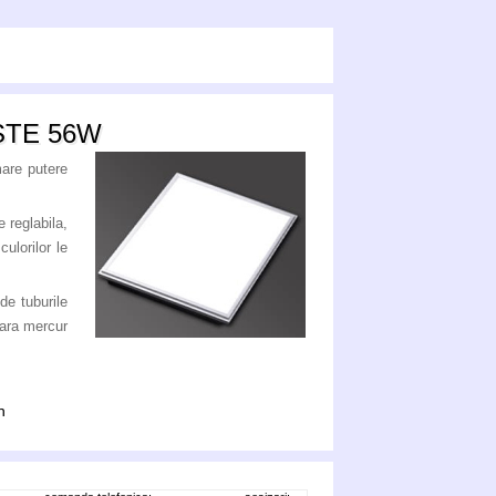
STE 56W
mare putere
 reglabila,
ulorilor le
e tuburile
fara mercur
h