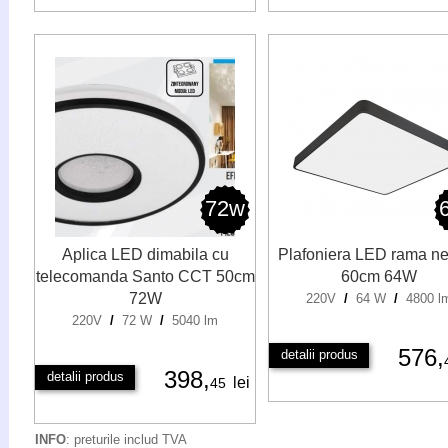
72w
Aplica LED dimabila cu
Plafoniera LED rama n
telecomanda Santo CCT 50cm
60cm 64W
72W
220V
/
64 W
/
4800 l
220V
/
72 W
/
5040 lm
576,
detalii produs
398,
detalii produs
lei
45
INFO
: preturile includ TVA