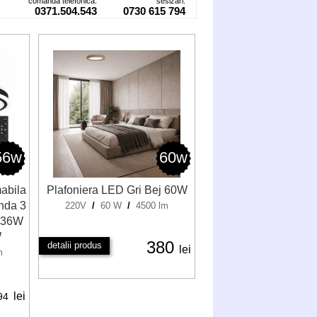
comanda telefonica:
sesizari:
0371.504.543
0730 615 794
56w
60w
abila
Plafoniera LED Gri Bej 60W
anda 3
220V
/
60 W
/
4500 lm
a 36W
W
380
detalii produs
lei
m
lei
94