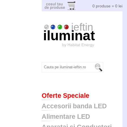
0 produse = 0 lei
ieftin
iluminat
by Habitat Energy
Oferte Speciale
Accesorii banda LED
Alimentare LED