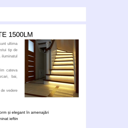
TE 1500LM
sunt ultima
stui tip de
 iluminatul
rim cateva
cari, bai,
 de vedere
orm și elegant în amenajări
inat ieftin