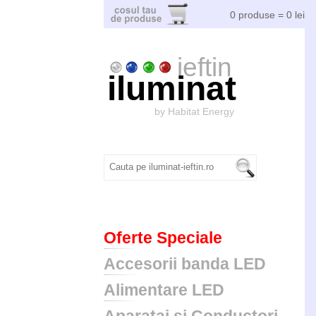
0 produse = 0 lei
ieftin
iluminat
by Habitat Energy
Oferte Speciale
Accesorii banda LED
Alimentare LED