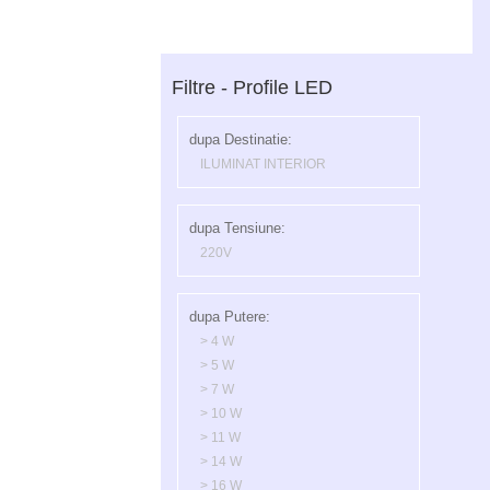
Filtre - Profile LED
dupa Destinatie:
ILUMINAT INTERIOR
dupa Tensiune:
220V
dupa Putere:
> 4 W
> 5 W
> 7 W
> 10 W
> 11 W
> 14 W
> 16 W