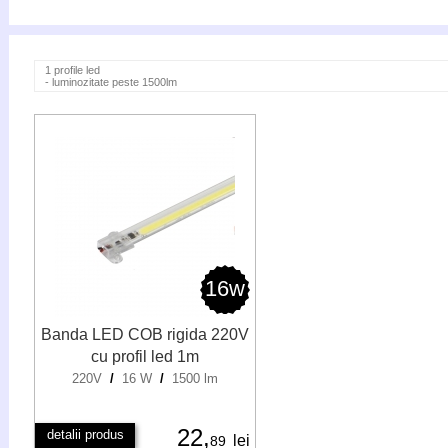
1 profile led
- luminozitate peste 1500lm
16w
Banda LED COB rigida 220V
cu profil led 1m
220V
/
16 W
/
1500 lm
22,
detalii produs
lei
89