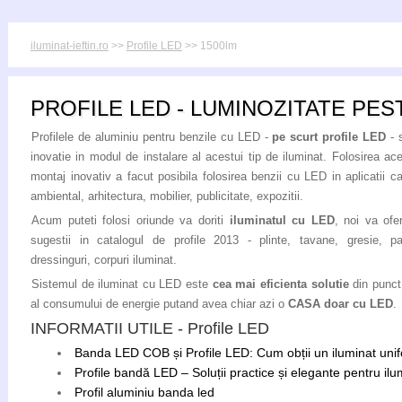
iluminat-ieftin.ro
>>
Profile LED
>> 1500lm
PROFILE LED - LUMINOZITATE PES
Profilele de aluminiu pentru benzile cu LED -
pe scurt profile LED
- 
inovatie in modul de instalare al acestui tip de iluminat. Folosirea ace
montaj inovativ a facut posibila folosirea benzii cu LED in aplicatii ca
ambiental, arhitectura, mobilier, publicitate, expozitii.
Acum puteti folosi oriunde va doriti
iluminatul cu LED
, noi va ofe
sugestii in catalogul de profile 2013 - plinte, tavane, gresie, par
dressinguri, corpuri iluminat.
Sistemul de iluminat cu LED este
cea mai eficienta solutie
din punct
al consumului de energie putand avea chiar azi o
CASA doar cu LED
.
INFORMATII UTILE - Profile LED
Banda LED COB și Profile LED: Cum obții un iluminat unif
Profile bandă LED – Soluții practice și elegante pentru ilum
Profil aluminiu banda led