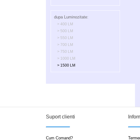
dupa Luminozitate:
> 400 LM
> 500 LM
> 550 LM
> 700 LM
> 750 LM
> 1000 LM
> 1500 LM
Suport clienti
Infor
Cum Comand?
Termen