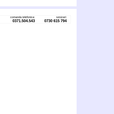
comanda telefonica:
sesizari:
0371.504.543
0730 615 794