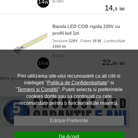
14w
In Stoc
14,
lei
9
Banda LED COB rigida 220V cu
profil led 1m
Tensiune
220V
, Putere
16 W
, Luminozitate
1500 lm
In Stoc
22,
16w
lei
89
Prin utilizarea site-ului recunoasteti ca ati citit si
INFO
: preturile includ TVA
intelegeti "
Politica de Confidentialitate
" si
"
Termeni si Conditii
". Puteti selecta si preferintele
cookies dorite sau sa continuati cu cele
recomandate pentru o functionalitate maxima.
Editare Preferinte
Despre Noi
Contact
De Acord