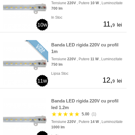
Tensiune
220V
, Putere
10 W
, Luminozitate
700 lm
In Stoc
11,
10w
lei
9
Banda LED rigida 220V cu profil
1m
Tensiune
220V
, Putere
11 W
, Luminozitate
750 lm
Lipsa Stoc
12,
11w
lei
9
Banda LED rigida 220V cu profil
led 1.2m
★★★★★
5.00
(1)
Tensiune
220V
, Putere
14 W
, Luminozitate
1000 lm