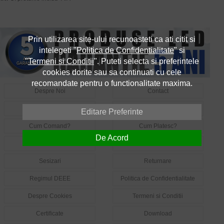
Prin utilizarea site-ului recunoasteti ca ati citit si
intelegeti "
Politica de Confidentialitate
" si
"
Termeni si Conditii
". Puteti selecta si preferintele
cookies dorite sau sa continuati cu cele
recomandate pentru o functionalitate maxima.
Despre Noi
Contact
Informatii Utile LED
Intrebari Frecvente LED
Editare Preferinte
Cum Comand?
Cum Platesc?
De Acord
Livrare
Garantie
Sesizari
Returnare
Regimul DEEE
Politica de Confidentialitate
Despre Cookies
Termeni si Conditii
Certificate
Download