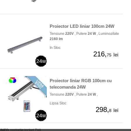
Proiector LED liniar 100cm 24W
Tensiune
220V
, Putere
24 W
, Luminozitate
2160 lm
In Stoc
216,
lei
75
24w
Proiector liniar RGB 100cm cu
telecomanda 24W
Tensiune
220V
, Putere
24 W
,
Lipsa Stoc
298,
lei
8
24w
INFO
: preturile includ TVA