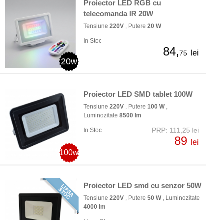
Proiector LED RGB cu
telecomanda IR 20W
Tensiune
220V
, Putere
20 W
In Stoc
84,
lei
75
20w
Proiector LED SMD tablet 100W
Tensiune
220V
, Putere
100 W
,
Luminozitate
8500 lm
PRP: 111,25 lei
In Stoc
89
lei
100w
Proiector LED smd cu senzor 50W
Tensiune
220V
, Putere
50 W
, Luminozitate
4000 lm