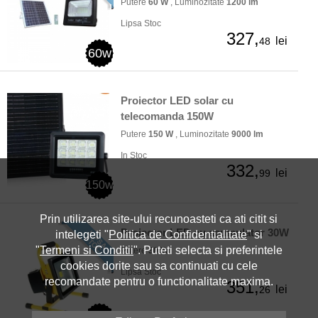
Putere
60 W
, Luminozitate
1200 lm
Lipsa Stoc
327,
lei
48
60w
Proiector LED solar cu
telecomanda 150W
Putere
150 W
, Luminozitate
9000 lm
In Stoc
332,
lei
99
150w
Prin utilizarea site-ului recunoasteti ca ati citit si
Proiector LED cu acumulator 30W
intelegeti "
Politica de Confidentialitate
" si
"
Termeni si Conditii
". Puteti selecta si preferintele
Putere
30 W
cookies dorite sau sa continuati cu cele
Lipsa Stoc
recomandate pentru o functionalitate maxima.
351,
lei
26
30w