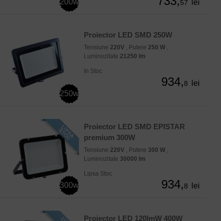
733,
200w
lei
57
Proiector LED SMD 250W
Tensiune
220V
, Putere
250 W
,
Luminozitate
21250 lm
In Stoc
934,
lei
8
250w
Proiector LED SMD EPISTAR
premium 300W
Tensiune
220V
, Putere
300 W
,
Luminozitate
30000 lm
Lipsa Stoc
934,
300w
lei
8
Proiector LED 120lmW 400W