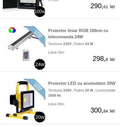
290,
lei
61
100w
Proiector liniar RGB 100cm cu
telecomanda 24W
Tensiune
220V
, Putere
24 W
,
Lipsa Stoc
298,
lei
8
24w
Proiector LED cu acumulator 20W
Tensiune
220V
, Putere
20 W
, Luminozitate
1600 lm
Lipsa Stoc
300,
lei
84
20w