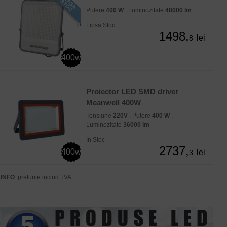
Putere
400 W
, Luminozitate
48000 lm
Lipsa Stoc
1498,
lei
8
400w
Proiector LED SMD driver
Meanwell 400W
Tensiune
220V
, Putere
400 W
,
Luminozitate
36000 lm
In Stoc
2737,
400w
lei
3
INFO
: preturile includ TVA