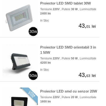
Proiector LED SMD tablet 30W
Tensiune
220V
, Putere
30 W
, Luminozitate
2400 lm
In Stoc
43,
lei
01
30w
Proiector LED SMD orientabil 3 in
1 50W
Tensiune
220V
, Putere
50 W
, Luminozitate
4200 lm
In Stoc
43,
50w
lei
63
Proiector LED smd cu senzor 20W
Tensiune
220V
, Putere
20 W
, Luminozitate
1600 lm