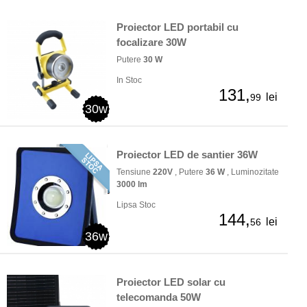
Proiector LED portabil cu
focalizare 30W
Putere
30 W
In Stoc
131,
lei
99
30w
Proiector LED de santier 36W
Tensiune
220V
, Putere
36 W
, Luminozitate
3000 lm
Lipsa Stoc
144,
lei
56
36w
Proiector LED solar cu
telecomanda 50W