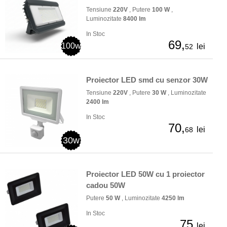
Tensiune
220V
, Putere
100 W
,
Luminozitate
8400 lm
In Stoc
69,
100w
lei
52
Proiector LED smd cu senzor 30W
Tensiune
220V
, Putere
30 W
, Luminozitate
2400 lm
In Stoc
70,
lei
68
30w
Proiector LED 50W cu 1 proiector
cadou 50W
Putere
50 W
, Luminozitate
4250 lm
In Stoc
75
lei