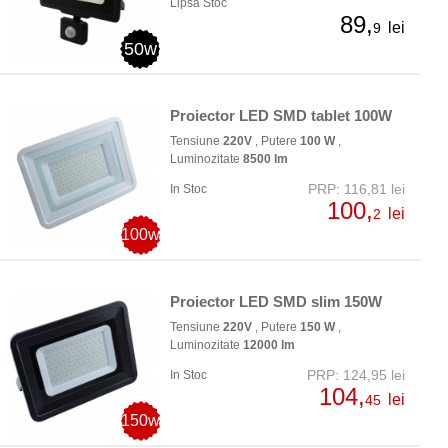
Lipsa Stoc
89,
lei
9
50w
Proiector LED SMD tablet 100W
Tensiune
220V
, Putere
100 W
,
Luminozitate
8500 lm
PRP: 116,81 lei
In Stoc
100,
lei
2
100w
Proiector LED SMD slim 150W
Tensiune
220V
, Putere
150 W
,
Luminozitate
12000 lm
PRP: 124,95 lei
In Stoc
104,
lei
45
150w