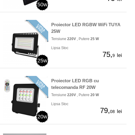
50w
Proiector LED RGBW WiFi TUYA
25W
Tensiune
220V
, Putere
25 W
Lipsa Stoc
75,
lei
9
25w
Proiector LED RGB cu
telecomanda RF 20W
Tensiune
220V
, Putere
20 W
Lipsa Stoc
79,
lei
08
20w