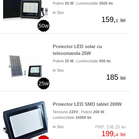
Putere
50 W
, Luminozitate
3000 lm
In Stoc
159,
lei
1
50w
Proiector LED solar cu
telecomanda 25W
Putere
25 W
, Luminozitate
500 lm
In Stoc
185
lei
25w
Proiector LED SMD tablet 200W
Tensiune
220V
, Putere
200 W
,
Luminozitate
16000 lm
PRP: 236,25 lei
In Stoc
199,
lei
4