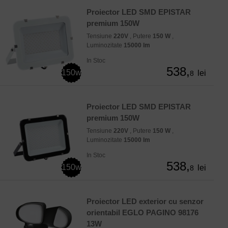
Proiector LED SMD EPISTAR
premium 150W
Tensiune
220V
, Putere
150 W
,
Luminozitate
15000 lm
In Stoc
538,
150w
lei
8
Proiector LED SMD EPISTAR
premium 150W
Tensiune
220V
, Putere
150 W
,
Luminozitate
15000 lm
In Stoc
538,
150w
lei
8
Proiector LED exterior cu senzor
orientabil EGLO PAGINO 98176
13W