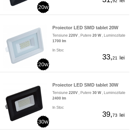
lei
92
20w
Proiector LED SMD tablet 20W
Tensiune
220V
, Putere
20 W
, Luminozitate
1700 lm
In Stoc
33,
lei
21
20w
Proiector LED SMD tablet 30W
Tensiune
220V
, Putere
30 W
, Luminozitate
2400 lm
In Stoc
39,
lei
73
30w