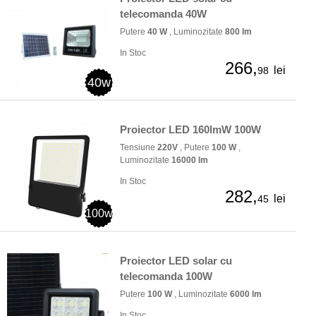
telecomanda 40W
Putere
40 W
, Luminozitate
800 lm
In Stoc
266,
lei
98
40w
Proiector LED 160lmW 100W
Tensiune
220V
, Putere
100 W
,
Luminozitate
16000 lm
In Stoc
282,
lei
45
100w
Proiector LED solar cu
telecomanda 100W
Putere
100 W
, Luminozitate
6000 lm
In Stoc