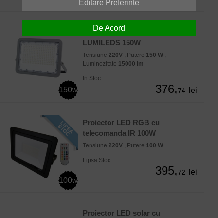
Editare Preferinte
De Acord
Proiector LED 100lmW chip
LUMILEDS 150W
Tensiune
220V
, Putere
150 W
,
Luminozitate
15000 lm
In Stoc
376,
150w
lei
74
Proiector LED RGB cu
telecomanda IR 100W
Tensiune
220V
, Putere
100 W
Lipsa Stoc
395,
lei
72
100w
Proiector LED solar cu