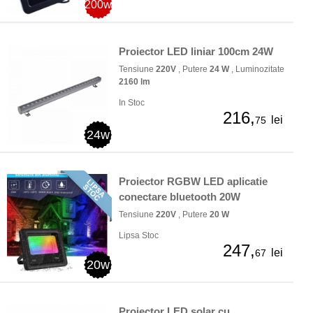
200w
Proiector LED liniar 100cm 24W
Tensiune
220V
, Putere
24 W
, Luminozitate
2160 lm
In Stoc
216,
lei
75
24w
Proiector RGBW LED aplicatie
conectare bluetooth 20W
Tensiune
220V
, Putere
20 W
Lipsa Stoc
247,
lei
67
20w
Proiector LED solar cu