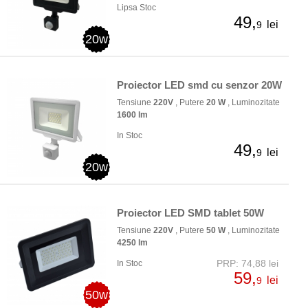
Lipsa Stoc
49,
lei
9
20w
Proiector LED smd cu senzor 20W
Tensiune
220V
, Putere
20 W
, Luminozitate
1600 lm
In Stoc
49,
lei
9
20w
Proiector LED SMD tablet 50W
Tensiune
220V
, Putere
50 W
, Luminozitate
4250 lm
PRP: 74,88 lei
In Stoc
59,
lei
9
50w