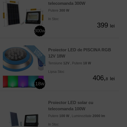
telecomanda 300W
Putere
300 W
In Stoc
399
lei
300w
Proiector LED de PISCINA RGB
12V 18W
Tensiune
12V
, Putere
18 W
Lipsa Stoc
406,
lei
8
18w
Proiector LED solar cu
telecomanda 100W
Putere
100 W
, Luminozitate
2000 lm
In Stoc