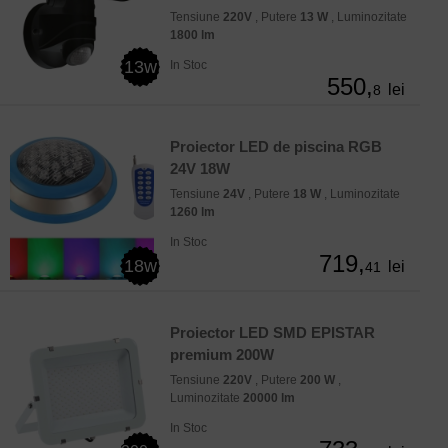
Tensiune
220V
, Putere
13 W
, Luminozitate
1800 lm
13w
In Stoc
550,
lei
8
Proiector LED de piscina RGB
24V 18W
Tensiune
24V
, Putere
18 W
, Luminozitate
1260 lm
In Stoc
719,
18w
lei
41
Proiector LED SMD EPISTAR
premium 200W
Tensiune
220V
, Putere
200 W
,
Luminozitate
20000 lm
In Stoc