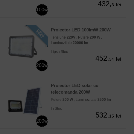
432,
lei
3
100w
Proiector LED 100lmW 200W
Tensiune
220V
, Putere
200 W
,
Luminozitate
20000 lm
Lipsa Stoc
452,
lei
34
200w
Proiector LED solar cu
telecomanda 200W
Putere
200 W
, Luminozitate
2500 lm
In Stoc
532,
lei
15
200w