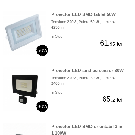
Proiector LED SMD tablet 50W
Tensiune
220V
, Putere
50 W
, Luminozitate
4250 lm
In Stoc
61,
lei
95
50w
Proiector LED smd cu senzor 30W
Tensiune
220V
, Putere
30 W
, Luminozitate
2400 lm
In Stoc
65,
lei
2
30w
Proiector LED SMD orientabil 3 in
1 100W