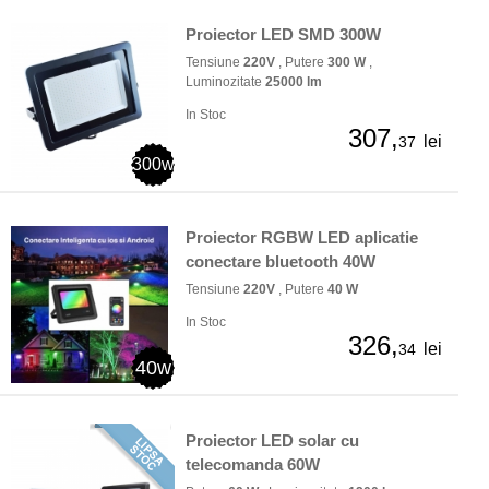
Proiector LED SMD 300W
Tensiune
220V
, Putere
300 W
,
Luminozitate
25000 lm
In Stoc
307,
lei
37
300w
Proiector RGBW LED aplicatie
conectare bluetooth 40W
Tensiune
220V
, Putere
40 W
In Stoc
326,
lei
34
40w
Proiector LED solar cu
telecomanda 60W