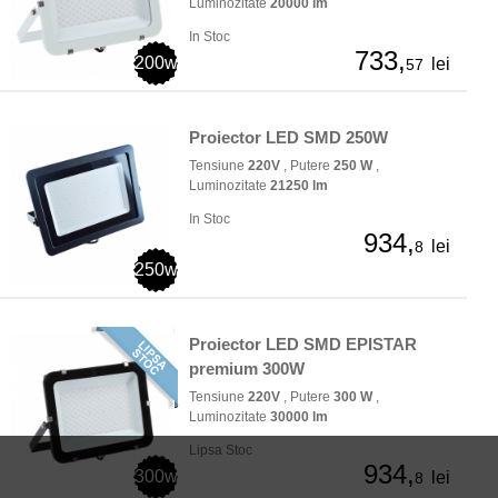
Luminozitate
20000 lm
In Stoc
733,
200w
lei
57
Proiector LED SMD 250W
Tensiune
220V
, Putere
250 W
,
Luminozitate
21250 lm
In Stoc
934,
lei
8
250w
Proiector LED SMD EPISTAR
premium 300W
Tensiune
220V
, Putere
300 W
,
Luminozitate
30000 lm
Lipsa Stoc
934,
300w
lei
8