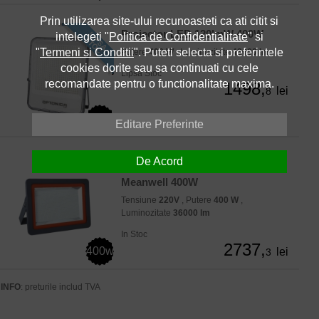
Prin utilizarea site-ului recunoasteti ca ati citit si
Proiector LED 120lmW 400W
intelegeti "
Politica de Confidentialitate
" si
"
Termeni si Conditii
". Puteti selecta si preferintele
Putere
400 W
, Luminozitate
48000 lm
cookies dorite sau sa continuati cu cele
Lipsa Stoc
recomandate pentru o functionalitate maxima.
1498,
lei
8
400w
Editare Preferinte
De Acord
Proiector LED SMD driver
Meanwell 400W
Tensiune
220V
, Putere
400 W
,
Luminozitate
36000 lm
In Stoc
2737,
400w
lei
3
INFO
: preturile includ TVA