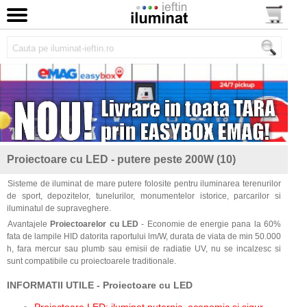
Proiectoare cu LED - putere peste 200W (10)
Sisteme de iluminat de mare putere folosite pentru iluminarea terenurilor
de sport, depozitelor, tunelurilor, monumentelor istorice, parcarilor si
iluminatul de supraveghere.
Avantajele
Proiectoarelor cu LED
- Economie de energie pana la 60%
fata de lampile HID datorita raportului lm/W, durata de viata de min 50.000
h, fara mercur sau plumb sau emisii de radiatie UV, nu se incalzesc si
sunt compatibile cu proiectoarele traditionale.
INFORMATII UTILE - Proiectoare cu LED
Proiectoare LED: iluminat puternic, economic și sigur