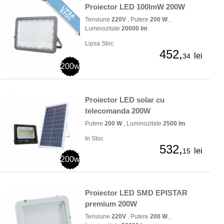
Proiector LED 100lmW 200W
Tensiune
220V
, Putere
200 W
,
Luminozitate
20000 lm
Lipsa Stoc
452,
lei
34
200w
Proiector LED solar cu
telecomanda 200W
Putere
200 W
, Luminozitate
2500 lm
In Stoc
532,
lei
15
200w
Proiector LED SMD EPISTAR
premium 200W
Tensiune
220V
, Putere
200 W
,