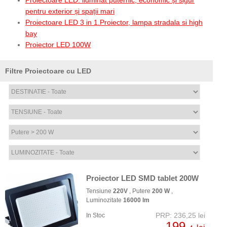
pentru exterior și spații mari
Proiectoare LED 3 in 1.Proiector, lampa stradala si high
bay
Proiector LED 100W
Filtre Proiectoare cu LED
Proiector LED SMD tablet 200W
Tensiune
220V
, Putere
200 W
,
Luminozitate
16000 lm
PRP: 236,25 lei
In Stoc
199,