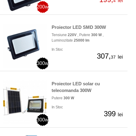
lei
4
200w
Proiector LED SMD 300W
Tensiune
220V
, Putere
300 W
,
Luminozitate
25000 lm
In Stoc
307,
lei
37
300w
Proiector LED solar cu
telecomanda 300W
Putere
300 W
In Stoc
399
lei
300w