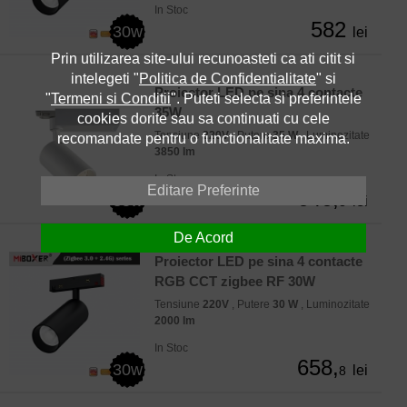
In Stoc
582
30w
lei
Prin utilizarea site-ului recunoasteti ca ati citit si
intelegeti "
Politica de Confidentialitate
" si
Proiector LED pe sina 4 contacte
"
Termeni si Conditii
". Puteti selecta si preferintele
35W
cookies dorite sau sa continuati cu cele
Tensiune
220V
, Putere
35 W
, Luminozitate
recomandate pentru o functionalitate maxima.
3850 lm
In Stoc
Editare Preferinte
646,
35w
lei
8
De Acord
Proiector LED pe sina 4 contacte
RGB CCT zigbee RF 30W
Tensiune
220V
, Putere
30 W
, Luminozitate
2000 lm
In Stoc
658,
30w
lei
8