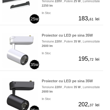
Tensiune
220V
, Putere
25 W
, Luminozitate
2250 lm
In Stoc
183,
25w
lei
61
Proiector cu LED pe sina 35W
Tensiune
220V
, Putere
35 W
, Luminozitate
2600 lm
In Stoc
195,
lei
72
35w
Proiector cu LED pe sina 35W
Tensiune
220V
, Putere
35 W
, Luminozitate
2600 lm
In Stoc
202,
lei
37