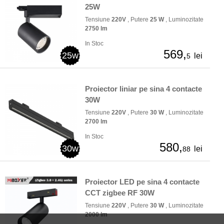
25W
Tensiune
220V
, Putere
25 W
, Luminozitate
2750 lm
In Stoc
569,
25w
lei
5
Proiector liniar pe sina 4 contacte
30W
Tensiune
220V
, Putere
30 W
, Luminozitate
2700 lm
In Stoc
580,
30w
lei
88
Proiector LED pe sina 4 contacte
CCT zigbee RF 30W
Tensiune
220V
, Putere
30 W
, Luminozitate
2000 lm